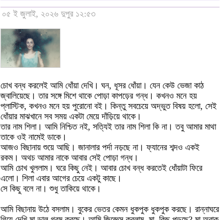
০৫ ই জুলাই, ২০২৬ দুপুর ১২:৫৩
চোখ বন্ধ করলেই আমি ধোঁয়া দেখি। ঘন, ধূসর ধোঁয়া। যেন কেউ ভেজা কাঠ
জ্বালিয়েছে। তার সঙ্গে মিশে থাকে পোড়া কাপড়ের গন্ধ। কখনও মনে হয়
প্লাস্টিক, কখনও মনে হয় পুরোনো বই। কিন্তু সবচেয়ে অদ্ভুত বিষয় হলো, সেই
ধোঁয়ার মাঝখানে সব সময় একটা মেয়ে দাঁড়িয়ে থাকে।
তার নাম শিলা। আমি নিশ্চিত নই, সত্যিই তার নাম শিলা কি না। তবু আমার মাথা
তাকে ওই নামেই ডাকে।
আজও বিছানায় শুয়ে আছি। জানালার পর্দা নড়ছে না। ফ্যানের শব্দও একই
রকম। অথচ আমার নাকে আবার সেই পোড়া গন্ধ।
আমি চোখ খুললাম। ঘরে কিছু নেই। আবার চোখ বন্ধ করতেই ধোঁয়াটা ফিরে
এলো। শিলা এবার আগের চেয়ে একটু কাছে।
সে কিছু বলে না। শুধু তাকিয়ে থাকে।
আমি বিছানায় উঠে বসলাম। বুকের ভেতর কেমন ধুকপুক ধুকপুক করছে। রান্নাঘরে
গিয়ে দেখি মা ডাল গরম করছে। আমি জিজ্ঞেস করলাম, মা, কিছু পুড়ছে? মা অবাক