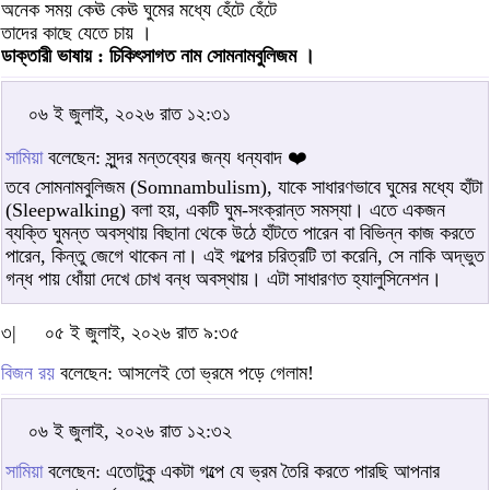
অনেক সময় কেঊ কেঊ ঘুমের মধ্যে হেঁটে হেঁটে
তাদের কাছে যেতে চায় ।
ডাক্তারী ভাষায় : চিকিৎসাগত নাম সোমনামবুলিজম ।
০৬ ই জুলাই, ২০২৬ রাত ১২:৩১
সামিয়া
বলেছেন: সুন্দর মন্তব্যের জন্য ধন্যবাদ ❤️
তবে সোমনামবুলিজম (Somnambulism), যাকে সাধারণভাবে ঘুমের মধ্যে হাঁটা
(Sleepwalking) বলা হয়, একটি ঘুম-সংক্রান্ত সমস্যা। এতে একজন
ব্যক্তি ঘুমন্ত অবস্থায় বিছানা থেকে উঠে হাঁটতে পারেন বা বিভিন্ন কাজ করতে
পারেন, কিন্তু জেগে থাকেন না। এই গল্পের চরিত্রটি তা করেনি, সে নাকি অদ্ভুত
গন্ধ পায় ধোঁয়া দেখে চোখ বন্ধ অবস্থায়। এটা সাধারণত হ্যালুসিনেশন।
৩|
০৫ ই জুলাই, ২০২৬ রাত ৯:৩৫
বিজন রয়
বলেছেন: আসলেই তো ভ্রমে পড়ে গেলাম!
০৬ ই জুলাই, ২০২৬ রাত ১২:৩২
সামিয়া
বলেছেন: এতোটুকু একটা গল্পে যে ভ্রম তৈরি করতে পারছি আপনার