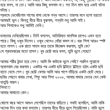
হয়ে বলল, না তো। আমি আর কিছু বললাম না। গত তিন মাস ধরে একই ঘটনা
ঘটছে।
প্রথমে ভেবেছিলাম পাশের বাসা থেকে গন্ধ আসে। তারপর মনে হলো হয়তো
আমারই ভুল। কিন্তু ধীরে ধীরে বুঝলাম, গন্ধটা শুধু আমি পাই।
আর শিলাকেও শুধু আমিই দেখি।
ডাক্তার দেখিয়েছিলাম। তিনি বললেন, অতিরিক্ত মানসিক চাপেও এমন হতে
পারে। কিছু ওষুধ দিলেন। ওষুধ খেলেও ধোঁয়া কমল না। বরং শিলা আরও স্পষ্ট
হতে লাগল। এক রাতে সাহস করে তাকে জিজ্ঞেস করলাম, তুমি কে?
সে প্রথমবারের মতো হাসল। খুব ছোট্ট করে বলল, তুমি ভুলে গেছো?
আমার শরীর ঠান্ডা হয়ে গেল। আমি কি কাউকে ভুলে গেছি? পরদিন পুরোনো
অ্যালবাম বের করলাম। একটার পর একটা ছবি উল্টাতে উল্টাতে হঠাৎ একটা ছবি
হাতে থেমে গেল। খুব ছোট্ট বেলার আমি আর পাশে দাঁড়িয়ে একটা ছোট মেয়ে।
ছবির পেছনে বাবার লেখা, শিফু আর শিলা ২০০৮, আমার মাথার ভেতর যেন কেউ
হাতুড়ি মারল।
শিলা!!!
আমার মামাতো বোন।
ষোলো বছর আগে আগুন লেগেছিল তাদের বাড়িতে। সবাই বলেছিল, আমি নাকি
অনেক দিন তার কথা বলতাম। তারপর ধীরে ধীরে ভুলে গিয়েছিলাম। নাকি ভুলে