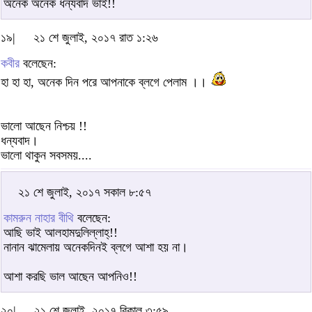
অনেক অনেক ধন্যবাদ ভাই!!
১৯|
২১ শে জুলাই, ২০১৭ রাত ১:২৬
কবীর
বলেছেন:
হা হা হা, অনেক দিন পরে আপনাকে ব্লগে পেলাম ।।
ভালো আছেন নিশ্চয় !!
ধন্যবাদ।
ভালো থাকুন সবসময়....
২১ শে জুলাই, ২০১৭ সকাল ৮:৫৭
কামরুন নাহার বীথি
বলেছেন:
আছি ভাই আলহামদুলিল্লাহ্‌!!
নানান ঝামেলায় অনেকদিনই ব্লগে আশা হয় না।
আশা করছি ভাল আছেন আপনিও!!
২০|
২১ শে জুলাই, ২০১৭ বিকাল ৩:৫৯