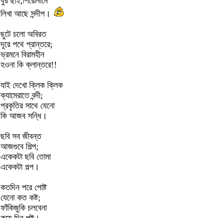
ধুর ছাই,শিরোনামে
লিখা আছে সন্দীপ।
ছুটে চলো অবিরত
দূরে পথে প্রান্তরে;
ভ্রমনে বিরামহীন
হওনা কি ক্লান্তরে!!
যাই দেখো ক্লিক ক্লিক
ক্যামেরাতে বন্দী;
প্রকৃতির সাথে যেনো
কি আজব সন্ধি।
ছবি সব জীবন্ত
আজগুবে শিল্প;
একেকটা ছবি তোমা
একেকটা গল্প।
কতদিন পরে পোষ্ট
যেনো কত কষ্ট;
ফাঁকিজুকি চলবেনা