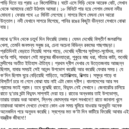
পাড়ি দিতে হয় প্রায় ২৫ কিলোমিটার। ঘাটে এসে সিড়ি থেকে আরেক বোট, সেখান
থেকে আমাদের বোটে উঠলাম আমরা। ১৮ মিনিটে পার হয়ে গেলাম মেঘনা নদীর
মোহনা। ফেরার পথে ২৫ মিনিট লেগেছে। সাগরে মিশে মেঘনা যেন আরো
উত্তাল। নদী যেখানে সাগরে মিশেছে, পানির রঙের কিছুটা ভীন্নতা সেখানে বোঝা
যায়।
মাঝে দু’দিন থেকে চতুর্থ দিন ফিরেছি ঢাকায়। যেমন দেখেছি বিস্তীর্ণ জলরাশির
খেলা, তেমনি জনশুন্য সবুজ চর, চেনা অচেনা বিভিন্ন রকমের গাছগাছড়া।
প্রতিদিনই বেড়াতে গিয়েছি সাগর পাড়ে, দেখেছি দ্বীপের সূর্যাস্ত-সূর্যোদয়, নানা
বর্ণের পাখি, সাধারণ সেই মানুষের জীবনযাত্রা, পুকুরে মাছ ধরা, সাঁতার কাটা, শুনেছি
সন্দীপের অতীত ইতিহাস ঐতিহ্য। প্রথম দ্বীপ দেখার যে উত্তেজনায় আচ্ছন্ন
ছিলাম, যাবার সময়ই সেই আনন্দ উপভোগ করেছি আর করেছি ফেরার সময়। যে
ক’দিন ছিলাম ঘুরে বেড়িয়েছি গাড়িতে, অটোরিক্সায়, রিক্সায়। সমুদ্র পাড়ে বা
বিস্তীর্ণ চরে না গেলে বোঝা যায় নাই এটা কোন দ্বীপ। বাংলাদেশের আর সব
গ্রামের মতই গ্রাম। তবে বুঝেছি রাতে, বিদ্যুৎ নেই সেখানে। জেনারেটর চালিয়ে
রাতে দু’চার ঘন্টা বিদ্যুৎ সাপ্লাই দেয়া হয়। রাতের অন্ধকার তাই উপভোগ্য,
তারায় তারায় ভরা আকাশ, স্নিগ্ধ জোৎস্নার পরশ সবখানে!! রাতে জানালা খুলে
তারাভরা আকাশ দেখতে দেখতে কোন এক সময় ঘুমিয়ে যাওয়ার অনুভূতি অনেক
অনেকদিন পরে অনুভব করেছি। স্বপ্নের মত ক’টা দিন কাটিয়ে ফিরেছি আবার এই
যান্ত্রীক জীবনে!!