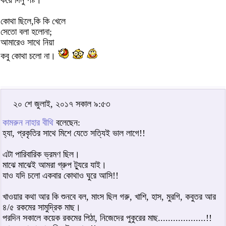
কয়ে দিনু পষ্ট।
কোথা ছিলে,কি কি খেলে
সেতো বলা হলোনা;
আমারেও সাথে নিয়া
কবু কোথা চলো না।
২০ শে জুলাই, ২০১৭ সকাল ৯:৫৩
কামরুন নাহার বীথি
বলেছেন:
হ্যা, প্রকৃতির সাথে মিশে যেতে সত্যিই ভাল লাগে!!
এটা পারিবারিক ভ্রমণ ছিল।
মাঝে মাঝেই আমরা গ্রুপ ট্যুরে যাই।
যাও যদি চলো একবার কোথাও ঘুরে আসি!!
খাওয়ার কথা আর কি শুনবে বল, মাংস ছিল গরু, খাশি, হাস, মুরগি, কবুতর আর
৪/৫ রকমের সামুদ্রিক মাছ।
পরদিন সকালে কয়েক রকমের পিঠা, নিজেদের পুকুরের মাছ...................!!