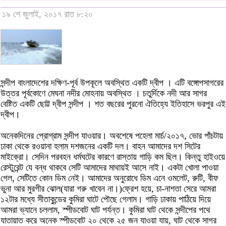
১৯ শে জুলাই, ২০১৭ রাত ৮:২০
সন্দীপ বাংলাদেশের দক্ষিণ-পূর্ব উপকূলে অবস্থিত একটি দ্বীপ । এটি বঙ্গোপসাগরের
উত্তর পূর্বকোণে মেঘনা নদীর মোহনায় অবস্থিত । চতুর্দিকে নদী আর সাগর
বেষ্টিত একটি ছোট্ট দ্বীপ সন্দীপ । শত বছরের পুরনো ঐতিহ্যে ইতিহাসে ভরপুর এই
দ্বীপ।
অনেকদিনের প্রোগ্রাম সন্দীপ যাওয়ার। অবশেষে পহেলা মার্চ/২০১৭, ভোর পাঁচটায়
ঢাকা থেকে রওয়ানা হলাম দশজনের একটি দল। বাহন আমাদের দশ সিটের
মাইক্রো। সেদিন পরবহন ধর্মঘটের কারণে রাস্তায় গাড়ি কম ছিল। কিন্তু হাইওয়ে
রেস্টুরেন্ট যে বন্ধ থাকবে সেটি আমাদের মাথায়ই আসে নাই। একটা খোলা পাওয়া
গেল, সেটিতে কোন ডিম নেই। আমাদের অনুরোধে ডিম এনে ওমলেট, রুটি, বীফ
ভুনা আর মুরগীর ঝোল(যারা গরু খাবেন না।)ফ্রেশ হয়ে, চা-নাশতা সেরে আমরা
১২টার মধ্যে সীতাকুন্ডের কুমিরা ঘাটে পৌছে গেলাম। গাড়ি ঢাকায় পাঠিয়ে দিয়ে
আমরা ভ্যানে চললাম, স্পীডবোট ঘাট পর্যন্ত। কুমিরা ঘাট থেকে সন্দীপের পথে
যাতায়াত করে অনেক স্পীডবোট ২০ থেকে ২৫ জন যাওয়া যায়, ঘাট থেকে সাগর