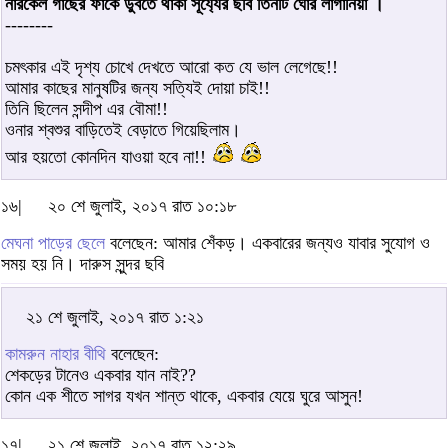
নারকেল গাছের ফাঁকে ডুবতে থাকা সূর্য্যের ছবি তিনটি ঘোর লাগানিয়া ।
--------
চমৎকার এই দৃশ্য চোখে দেখতে আরো কত যে ভাল লেগেছে!!
আমার কাছের মানুষটির জন্য সত্যিই দোয়া চাই!!
তিনি ছিলেন সন্দীপ এর বৌমা!!
ওনার শ্বশুর বাড়িতেই বেড়াতে গিয়েছিলাম।
আর হয়তো কোনদিন যাওয়া হবে না!!
১৬|
২০ শে জুলাই, ২০১৭ রাত ১০:১৮
মেঘনা পাড়ের ছেলে
বলেছেন: আমার শেঁকড়। একবারের জন্যও যাবার সুযোগ ও
সময় হয় নি। দারুস সুন্দর ছবি
২১ শে জুলাই, ২০১৭ রাত ১:২১
কামরুন নাহার বীথি
বলেছেন:
শেকড়ের টানেও একবার যান নাই??
কোন এক শীতে সাগর যখন শান্ত থাকে, একবার যেয়ে ঘুরে আসুন!
১৭|
২১ শে জুলাই, ২০১৭ রাত ১২:২৯