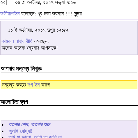
২২|
০৪ ঠা অক্টোবর, ২০১৭ সন্ধ্যা ৭:১৬
রুলীয়াশাইন
বলেছেন: খুব মজা ভ্রমনে !!!! সুন্দর
১১ ই অক্টোবর, ২০১৭ দুপুর ১২:৫২
কামরুন নাহার বীথি
বলেছেন:
অনেক অনেক ধন্যবাদ আপনাকে!
আপনার মন্তব্য লিখুনঃ
মন্তব্য করতে
লগ ইন
করুন
আলোচিত ব্লগ
যতবার শেষ, ততবার শুরু
জুলাই যোদ্ধা!
তুমি যা জানো, আমি তা জানি না