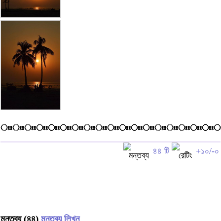
ঃঃঃঃঃঃঃঃঃঃঃঃঃঃঃঃঃঃঃঃঃঃঃঃঃঃঃঃঃঃঃঃঃঃঃঃ
৪৪ টি
+১০/-০
মন্তব্য (৪৪)
মন্তব্য লিখুন