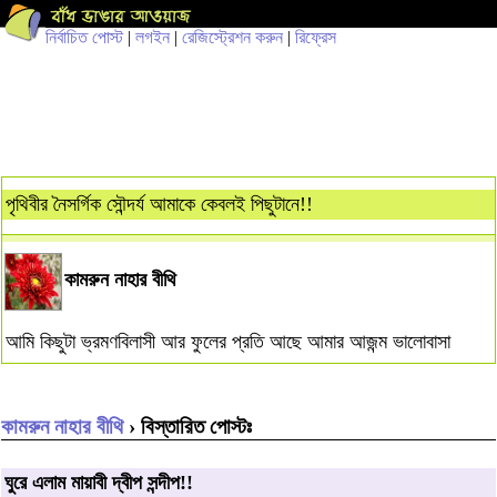
নির্বাচিত পোস্ট
|
লগইন
|
রেজিস্ট্রেশন করুন
|
রিফ্রেস
পৃথিবীর নৈসর্গিক সৌন্দর্য আমাকে কেবলই পিছুটানে!!
কামরুন নাহার বীথি
আমি কিছুটা ভ্রমণবিলাসী আর ফুলের প্রতি আছে আমার আজন্ম ভালোবাসা
কামরুন নাহার বীথি
› বিস্তারিত পোস্টঃ
ঘুরে এলাম মায়াবী দ্বীপ সন্দীপ!!