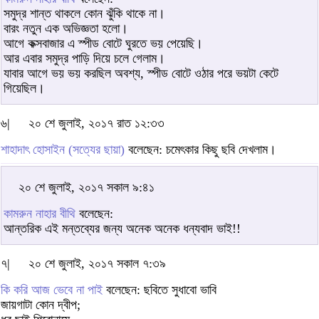
সমুদ্র শান্ত থাকলে কোন ঝুঁকি থাকে না।
বারং নতুন এক অভিজ্ঞতা হলো।
আগে কক্সবাজার এ স্পীড বোটে ঘুরতে ভয় পেয়েছি।
আর এবার সমুদ্র পাড়ি দিয়ে চলে গেলাম।
যাবার আগে ভয় ভয় করছিল অবশ্য, স্পীড বোটে ওঠার পরে ভয়টা কেটে
গিয়েছিল।
৬|
২০ শে জুলাই, ২০১৭ রাত ১২:৩৩
শাহাদাৎ হোসাইন (সত্যের ছায়া)
বলেছেন: চমেৎকার কিছু ছবি দেখলাম।
২০ শে জুলাই, ২০১৭ সকাল ৯:৪১
কামরুন নাহার বীথি
বলেছেন:
আন্তরিক এই মন্তব্যের জন্য অনেক অনেক ধন্যবাদ ভাই!!
৭|
২০ শে জুলাই, ২০১৭ সকাল ৭:৩৯
কি করি আজ ভেবে না পাই
বলেছেন: ছবিতে সুধাবো ভাবি
জায়গাটা কোন দ্বীপ;