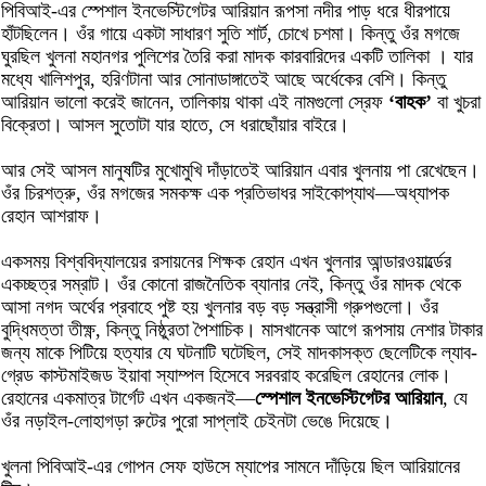
পিবিআই-এর স্পেশাল ইনভেস্টিগেটর আরিয়ান রূপসা নদীর পাড় ধরে ধীরপায়ে
হাঁটছিলেন। ওঁর গায়ে একটা সাধারণ সুতি শার্ট, চোখে চশমা। কিন্তু ওঁর মগজে
ঘুরছিল খুলনা মহানগর পুলিশের তৈরি করা মাদক কারবারিদের একটি তালিকা । যার
মধ্যে খালিশপুর, হরিণটানা আর সোনাডাঙ্গাতেই আছে অর্ধেকের বেশি। কিন্তু
আরিয়ান ভালো করেই জানেন, তালিকায় থাকা এই নামগুলো স্রেফ
‘বাহক’
বা খুচরা
বিক্রেতা। আসল সুতোটা যার হাতে, সে ধরাছোঁয়ার বাইরে।
আর সেই আসল মানুষটির মুখোমুখি দাঁড়াতেই আরিয়ান এবার খুলনায় পা রেখেছেন।
ওঁর চিরশত্রু, ওঁর মগজের সমকক্ষ এক প্রতিভাধর সাইকোপ্যাথ—অধ্যাপক
রেহান আশরাফ।
একসময় বিশ্ববিদ্যালয়ের রসায়নের শিক্ষক রেহান এখন খুলনার আন্ডারওয়ার্ল্ডের
একচ্ছত্র সম্রাট। ওঁর কোনো রাজনৈতিক ব্যানার নেই, কিন্তু ওঁর মাদক থেকে
আসা নগদ অর্থের প্রবাহে পুষ্ট হয় খুলনার বড় বড় সন্ত্রাসী গ্রুপগুলো। ওঁর
বুদ্ধিমত্তা তীক্ষ্ণ, কিন্তু নিষ্ঠুরতা পৈশাচিক। মাসখানেক আগে রূপসায় নেশার টাকার
জন্য মাকে পিটিয়ে হত্যার যে ঘটনাটি ঘটেছিল, সেই মাদকাসক্ত ছেলেটিকে ল্যাব-
গ্রেড কাস্টমাইজড ইয়াবা স্যাম্পল হিসেবে সরবরাহ করেছিল রেহানের লোক।
রেহানের একমাত্র টার্গেট এখন একজনই—
স্পেশাল ইনভেস্টিগেটর আরিয়ান
, যে
ওঁর নড়াইল-লোহাগড়া রুটের পুরো সাপ্লাই চেইনটা ভেঙে দিয়েছে।
খুলনা পিবিআই-এর গোপন সেফ হাউসে ম্যাপের সামনে দাঁড়িয়ে ছিল আরিয়ানের