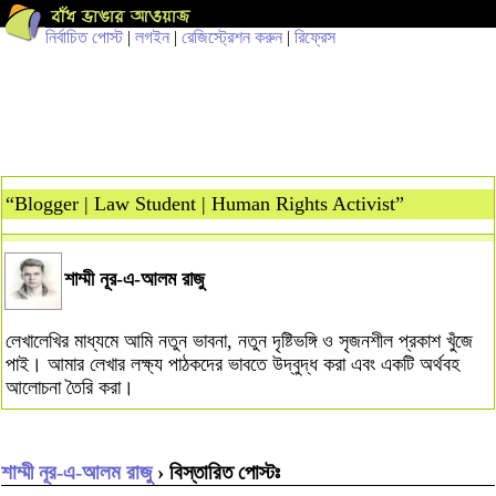
নির্বাচিত পোস্ট
|
লগইন
|
রেজিস্ট্রেশন করুন
|
রিফ্রেস
“Blogger | Law Student | Human Rights Activist”
শাম্মী নূর-এ-আলম রাজু
লেখালেখির মাধ্যমে আমি নতুন ভাবনা, নতুন দৃষ্টিভঙ্গি ও সৃজনশীল প্রকাশ খুঁজে
পাই। আমার লেখার লক্ষ্য পাঠকদের ভাবতে উদ্বুদ্ধ করা এবং একটি অর্থবহ
আলোচনা তৈরি করা।
শাম্মী নূর-এ-আলম রাজু
› বিস্তারিত পোস্টঃ