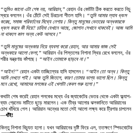
“তুমিও জানো এটা শেষ নয়, আরিয়ান,”
রেহান ওঁর কোটটা ঠিক করতে করতে নিচু
স্বরে বললেন। ওঁর ঠোঁটে সেই চিরচেনা শীতল হাসি।
“তুমি আমার ল্যাব ধ্বংস
করেছ, সমাজ পরিবর্তনের মিথ্যে নেশায়। কিন্তু মানুষের ভেতরের অন্ধকারকে
ধ্বংস করবে কী দিয়ে? চাহিদা যেখানে আছে, জোগান সেখানে থাকবেই। আজ আমি
না থাকলে কাল অন্য কেউ আসবে।”
“তুমি মানুষের অন্ধকার নিয়ে ব্যবসা করো রেহান, আর আমার কাজ সেই
অন্ধকারে আলো ফেলা,”
আরিয়ান ওঁর পিস্তলের নিশানা স্থির রেখে বললেন, ওঁর
শরীর যন্ত্রণায় কাঁপছে।
“আইন তোমাকে ছাড়বে না।”
“আইন?”
রেহান একটা তাচ্ছিল্যের হাসি হাসলেন।
“আইন তো অন্ধ। কিন্তু
আমি দেখতে পাই। আজ তুমি জিতলে, কারণ তোমার ভাগ্য ভালো ছিল। কিন্তু
মনে রেখো, আমাদের মগজের এই খেলাটা কেবল শুরু হলো।”
কথাটা শেষ করেই রেহান পলকের মধ্যে ওঁর জ্যাকেটের ভেতর থেকে একটা ফ্ল্যাশ-
ব্যাং গ্রেনেড মাটিতে ছুড়ে মারলেন। এক তীব্র আলোর ঝলকানিতে আরিয়ানের
চোখ ধাঁধিয়ে গেল। আরিয়ান অন্ধের মতো সেই আলো লক্ষ্য করে ট্রিগার চাপলেন
—
ধাঁই!
কিন্তু নিশানা বিচ্যুত হলো। যখন আরিয়ানের দৃষ্টি ফিরে এল, ততক্ষণে স্পিডবোটের