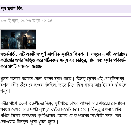
দ্য ড্রাগ কিং
০৮ ই জুন, ২০২৬ দুপুর ১২:১৫
সতর্কবার্তা: এটি একটি সম্পূর্ণ কাল্পনিক ক্রাইম ফিকশন। বাস্তব একটি অপরাধের
কাঠামোর ওপর ভিত্তি করে পাঠকদের জন্য এর চরিত্র, নাম এবং স্থান পরিবর্তন
করে গল্পটি সাজানো হয়েছে।
খুলনা শহরের বাতাসে নোনা জলের ঘ্রাণ থাকে। কিন্তু জুনের এই গোধূলিলগ্নে
রূপসা নদীর তীরে যে হাওয়া বইছিল, তাতে মিশে ছিল বারুদ আর ইয়াবার ঝাঁঝালো
গন্ধ।
নদীর পাশে তরুণ-তরুণীদের ভিড়, ফুটপাতে চায়ের আড্ডা আর শহরের কোলাহল।
প্রথম দেখায় আর দশটা ব্যস্ত ঘাটের মতোই মনে হবে। কিন্তু রূপসা ঘাটের
পশ্চিম দিকের অন্ধকার খুপরিগুলোর ভেতরে যে অপরাধের অর্থনীতি সচল, তার
নেটওয়ার্ক বিস্তৃত পুরো খুলনা জুড়ে।