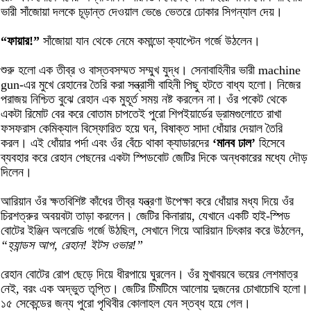
ভারী সাঁজোয়া দলকে চূড়ান্ত দেওয়াল ভেঙে ভেতরে ঢোকার সিগন্যাল দেয়।
“ফায়ার!”
সাঁজোয়া যান থেকে নেমে কমান্ডো ক্যাপ্টেন গর্জে উঠলেন।
শুরু হলো এক তীব্র ও বাস্তবসম্মত সম্মুখ যুদ্ধ। সেনাবাহিনীর ভারী machine
gun-এর মুখে রেহানের তৈরি করা সন্ত্রাসী বাহিনী পিছু হটতে বাধ্য হলো। নিজের
পরাজয় নিশ্চিত বুঝে রেহান এক মুহূর্ত সময় নষ্ট করলেন না। ওঁর পকেট থেকে
একটা রিমোট বের করে বোতাম চাপতেই পুরো শিপইয়ার্ডের ড্রামগুলোতে রাখা
ফসফরাস কেমিক্যাল বিস্ফোরিত হয়ে ঘন, বিষাক্ত সাদা ধোঁয়ার দেয়াল তৈরি
করল। এই ধোঁয়ার পর্দা এবং ওঁর বেঁচে থাকা ক্যাডারদের
‘মানব ঢাল’
হিসেবে
ব্যবহার করে রেহান পেছনের একটা স্পিডবোট জেটির দিকে অন্ধকারের মধ্যে দৌড়
দিলেন।
আরিয়ান ওঁর ক্ষতবিশিষ্ট কাঁধের তীব্র যন্ত্রণা উপেক্ষা করে ধোঁয়ার মধ্য দিয়ে ওঁর
চিরশত্রুর অবয়বটা তাড়া করলেন। জেটির কিনারায়, যেখানে একটি হাই-স্পিড
বোটের ইঞ্জিন অলরেডি গর্জে উঠছিল, সেখানে গিয়ে আরিয়ান চিৎকার করে উঠলেন,
“হ্যান্ডস আপ, রেহান! ইটস ওভার!”
রেহান বোটের রোপ ছেড়ে দিয়ে ধীরপায়ে ঘুরলেন। ওঁর মুখাবয়বে ভয়ের লেশমাত্র
নেই, বরং এক অদ্ভুত তৃপ্তি। জেটির টিমটিমে আলোয় দুজনের চোখাচোখি হলো।
১৫ সেকেন্ডের জন্য পুরো পৃথিবীর কোলাহল যেন স্তব্ধ হয়ে গেল।