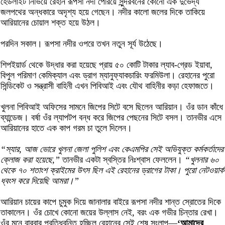
হেডলাইট নিভিয়ে রেহান রূপসা নদী পেরিয়ে সুন্দরবনের কোনো এক দুর্ভেদ্য
জলপথের অন্ধকারে অদৃশ্য হয়ে গেছেন। নদীর কালো জলের দিকে তাকিয়ে
আরিয়ানের চোয়াল শক্ত হয়ে উঠল।
পরদিন সকাল। রূপসা নদীর ওপরে তখন নতুন সূর্য উঠেছে।
শিপইয়ার্ড থেকে উদ্ধার করা হয়েছে প্রায় ৫০ কোটি টাকার ল্যাব-গ্রেড ইয়াবা,
বিপুল পরিমাণ কেমিক্যাল এবং ড্রাগ ম্যানুফ্যাকচারিং ফরমিউলা। রেহানের পুরো
সিন্ডিকেট ও সন্ত্রাসী বাহিনী এখন পিবিআই এবং যৌথ বাহিনীর কড়া হেফাজতে।
খুলনা পিবিআই অফিসের সামনে জিপের সিটে বসে ছিলেন আরিয়ান। ওঁর ডান কাঁধে
ব্যান্ডেজ। বর্ষা ওঁর ল্যাপটপ বন্ধ করে জিপের পেছনের সিটে বসল। তানভীর এসে
আরিয়ানের হাতে এক কাপ গরম চা তুলে দিলেন।
“স্যার, আজ ভোরে খুলনা জেলা পুলিশ এবং কেএমপির সেই অভিযুক্ত কর্মকর্তাদের
ক্লোজ করা হয়েছে,”
তানভীর একটা স্বস্তির নিঃশ্বাস ফেললেন।
“খুলনার ৬০
থেকে ৭০ শতাংশ ক্রাইমের উৎস ছিল এই রেহানের ড্রাগের টাকা। পুরো নেটওয়ার্ক
ধ্বংস করে দিয়েছি আমরা।”
আরিয়ান চায়ের কাপে চুমুক দিয়ে জানালার বাইরে রূপসা নদীর শান্ত স্রোতের দিকে
তাকালেন। ওঁর চোখে কোনো জয়ের উল্লাস নেই, বরং এক গভীর চিন্তার রেখা।
ওঁর মনে বারবার প্রতিধ্বনিত হচ্ছিল রেহানের সেই শেষ সংলাপ—
‘আমাদের