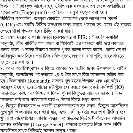
ডিএনএ: উদ্ধারকৃত আগ্নেয়াস্ত্র, টেবিল এবং দরজার হাতল থেকে অপরাধীদের
হাতের ছাপ (Fingerprint) এবং ডিএনএ নমুনা সংগ্রহ করা হয়।
ডিজিটাল ফরেনসিক: জব্দকৃত মোবাইল ফোনগুলো থেকে তাদের কল রেকর্ড
(CDR) এবং চ্যাটিং হিস্ট্রি উদ্ধারের জন্য ল্যাবে পাঠানো হয়, যাতে এই চক্রের
পেছনে থাকা গডফাদারদের চিহ্নিত করা যায়।
৩. মামলা দায়ের ও থানায় হস্তান্তরএজাহার বা FIR: ফৌজদারি কার্যবিধি
অনুযায়ী, যৌথ বাহিনীর পক্ষ থেকে বা পিবিআই-এর কর্মকর্তা বাদী হয়ে লবণচরা
থানায় অস্ত্র ও মাদক নিয়ন্ত্রণ আইনে পৃথক মামলা দায়ের করেন।থানায় সোপর্দ:
আটককৃত আসামিদের প্রাথমিক নথিপত্রসহ লবণচরা থানা পুলিশের হেফাজতে
হস্তান্তর করা হয়।
৪. আদালতে উপস্থাপন ও রিমান্ড আবেদন২৪ ঘণ্টার মধ্যে উপস্থাপন: আইন
অনুযায়ী, আসামিদের গ্রেপ্তারের ২৪ ঘণ্টার মধ্যে বিজ্ঞ আদালতে হাজির করা
হয়।জিজ্ঞাসাবাদ (Remand): মামলার মূল রহস্য উদ্ঘাটন এবং এই অবৈধ
অস্ত্রের উৎস ও চোরাচালানের রুট খুঁজে বের করতে তদন্তকারী কর্মকর্তা (IO)
আদালতের কাছে আসামিদের ৭ দিনের পুলিশ রিমান্ডের আবেদন জানান। বিজ্ঞ
আদালত নথিপত্র পর্যালোচনা করে ৩ দিনের রিমান্ড মঞ্জুর করেন।
৫. রিমান্ডে জিজ্ঞাসাবাদ ও পরবর্তী তদন্ততদন্তের মূল লক্ষ্য: রিমান্ডে আসামিদের
মুখোমুখি জিজ্ঞাসাবাদ করে জানা যায়, রূপসা নদী ব্যবহার করে তারা দীর্ঘদিন ধরে
খুলনা ও আসেপাশের এলাকায় অস্ত্র এবং মাদকের সিন্ডিকেট পরিচালনা আসছিল।
তদন্ত প্রতিবেদন (Charge Sheet): বাস্তব তদন্তের নিয়ম মেনে নির্দিষ্ট
সময়সীমার মধ্যে পিবিআই সমস্ত সাক্ষ্য-প্রমাণ,