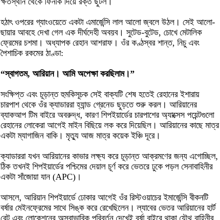
ক্ষতস্থান থেকে ফিনকি দিয়ে রক্ত ছুটল।
হঠাৎ ওপরের গ্যাংওয়েতে একটা এমার্জেন্সি লাল আলো জ্বলে উঠল। সেই আলো-
ছায়ার আবহে দেখা গেল এক দীর্ঘদেহী অবয়ব। সুটেড-বুটেড, চোখে মেটালিক
ফ্রেমের চশমা। অধ্যাপক রেহান আশরাফ। ওঁর কণ্ঠস্বর শান্ত, নিচু এবং
পৈশাচিক রকমের ঠাণ্ডা:
“স্বাগতম, আরিয়ান। আমি অপেক্ষা করছিলাম।”
সংক্ষিপ্ত এবং চূড়ান্ত হুমকিসূচক সেই বাক্যটি শেষ হতেই রেহানের ইশারায়
চারপাশ থেকে ওঁর ক্যাডাররা হ্যান্ড গ্রেনেড ছুড়তে শুরু করল। আরিয়ানের
ব্যাকআপ টিম বাইরে অবরুদ্ধ, কারণ শিপইয়ার্ডের চারপাশের অ্যাক্সেস পয়েন্টগুলো
রেহানের লোকেরা আগেই মাইন বিছিয়ে লক করে দিয়েছিল। আরিয়ানের কাছে মাত্র
একটা ম্যাগাজিন বাকি। মৃত্যু আজ মাত্র কয়েক ইঞ্চি দূরে।
ক্যাডাররা যখন আরিয়ানের কাভার লক্ষ্য করে চূড়ান্ত আক্রমণের জন্য এগোচ্ছিল,
ঠিক তখনই শিপইয়ার্ডের পশ্চিমের দেয়াল চূর্ণ করে ভেতরে ঢুকে পড়ল সেনাবাহিনীর
একটা সাঁজোয়া যান (APC)।
আসলে, আরিয়ান শিপইয়ার্ডে ঢোকার আগেই ওঁর রিস্টওয়াচের ইমার্জেন্সি বীকনটি
বর্ষার মেইনফ্রেমের সাথে সিঙ্ক করে রেখেছিলেন। ল্যাবের ভেতর আরিয়ানের হার্ট
রেট এবং লোকেশনের অস্বাভাবিক পরিবর্তন দেখেই বর্ষা বাইরে থাকা যৌথ বাহিনীর