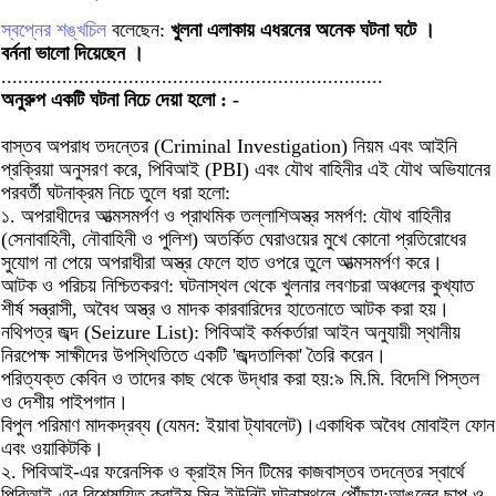
স্বপ্নের শঙ্খচিল
বলেছেন:
খুলনা এলাকায় এধরনের অনেক ঘটনা ঘটে ।
বর্ননা ভালো দিয়েছেন ।
.....................................................................
অনুরুপ একটি ঘটনা নিচে দেয়া হলো : -
বাস্তব অপরাধ তদন্তের (Criminal Investigation) নিয়ম এবং আইনি
প্রক্রিয়া অনুসরণ করে, পিবিআই (PBI) এবং যৌথ বাহিনীর এই যৌথ অভিযানের
পরবর্তী ঘটনাক্রম নিচে তুলে ধরা হলো:
১. অপরাধীদের আত্মসমর্পণ ও প্রাথমিক তল্লাশিঅস্ত্র সমর্পণ: যৌথ বাহিনীর
(সেনাবাহিনী, নৌবাহিনী ও পুলিশ) অতর্কিত ঘেরাওয়ের মুখে কোনো প্রতিরোধের
সুযোগ না পেয়ে অপরাধীরা অস্ত্র ফেলে হাত ওপরে তুলে আত্মসমর্পণ করে।
আটক ও পরিচয় নিশ্চিতকরণ: ঘটনাস্থল থেকে খুলনার লবণচরা অঞ্চলের কুখ্যাত
শীর্ষ সন্ত্রাসী, অবৈধ অস্ত্র ও মাদক কারবারিদের হাতেনাতে আটক করা হয়।
নথিপত্র জব্দ (Seizure List): পিবিআই কর্মকর্তারা আইন অনুযায়ী স্থানীয়
নিরপেক্ষ সাক্ষীদের উপস্থিতিতে একটি 'জব্দতালিকা' তৈরি করেন।
পরিত্যক্ত কেবিন ও তাদের কাছ থেকে উদ্ধার করা হয়:৯ মি.মি. বিদেশি পিস্তল
ও দেশীয় পাইপগান।
বিপুল পরিমাণ মাদকদ্রব্য (যেমন: ইয়াবা ট্যাবলেট)।একাধিক অবৈধ মোবাইল ফোন
এবং ওয়াকিটকি।
২. পিবিআই-এর ফরেনসিক ও ক্রাইম সিন টিমের কাজবাস্তব তদন্তের স্বার্থে
পিবিআই-এর বিশেষায়িত ক্রাইম সিন ইউনিট ঘটনাস্থলে পৌঁছায়:আঙুলের ছাপ ও