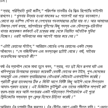
টিম।
“স্যার, পরিস্থিতি খুবই জটিল,”
পরিদর্শক তানভীর ওঁর ফিল্ড রিপোর্টের ফাইলটা
রাখলেন।
“খুলনায় উদ্ধার হওয়া মাদকের ৯৫ শতাংশই ধরা পড়ে বহনকালে।
কোনো বড় ডাম্পিং স্টেশন বা নেপথ্যের গডফাদারদের ছোঁয়া যায় না। আর আমাদের
নিজস্ব সোর্স বলছে, মাঠপর্যায়ের পুলিশের কিছু সদস্য এবং দৌলতপুর-হরিণটানা
থানার কয়েকজন কর্মকর্তা এই চক্রের কাছ থেকে নিয়মিত অনৈতিক সুবিধা
নিচ্ছেন। ওরাই অভিযানের খবর আগেই পাচার করে দেয়।”
“এটাই রেহানের স্টাইল,”
আরিয়ান বোর্ডের ওপর রেহানের একটা স্কেচ
আঁকলেন।
“সে লজিস্টিকস এবং মনস্তত্ত্ব দুটোই বোঝে। বর্ষা, সাইবার
ফরেনসিকের আপডেট কী?”
বর্ষা ওঁর ল্যাপটপ থেকে মাথা তুলে বলল,
“স্যার, গত দুই দিনে রূপসা ঘাট এবং
খালিশপুরের ডিলারদের ব্যবহৃত কয়েকটি বেনামী ফোনের কল টাইম, পুশ-মেসেজের
সময়সূচি এবং লোকাল ক্যারিয়ারদের নেটওয়ার্ক মেটাডেটা এনালাইসিস করেছি।
প্রতিটি খুচরা হাতবদলের ঠিক ৫ মিনিট আগে নির্দিষ্ট কিছু আইপি থেকে সিগন্যাল
আদান-প্রদান হয়েছে। এই ডিজিটাল ফুটপ্রিন্ট এবং তাদের লজিস্টিক সাপ্লাই রুট
ক্রস-ম্যাচ করে আমি লবণচরার একটা পরিত্যক্ত শিপইয়ার্ডকে এই পুরো
সিন্ডিকেটের সম্ভাব্য মূল কেন্দ্র হিসেবে চিহ্নিত করেছি।”
আরিয়ান ওঁর চশমাটা ঠিক করলেন। ওঁর ঠোঁটের কোণে একটা শীতল হাসি।
“রেহান