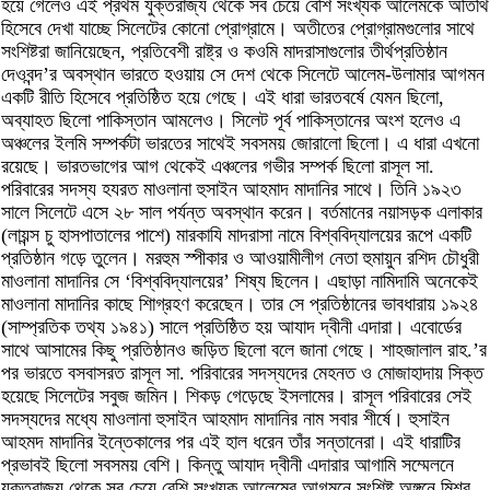
হয়ে গেলেও এই প্রথম যুক্তরাজ্য থেকে সব চেয়ে বেশি সংখ্যক আলেমকে অতিথি
হিসেবে দেখা যাচ্ছে সিলেটের কোনো প্রোগ্রামে। অতীতের প্রোগ্রামগুলোর সাথে
সংশিষ্টরা জানিয়েছেন, প্রতিবেশী রাষ্ট্র ও কওমি মাদরাসাগুলোর তীর্থপ্রতিষ্ঠান
দেওবন্দ’র অবস্থান ভারতে হওয়ায় সে দেশ থেকে সিলেটে আলেম-উলামার আগমন
একটি রীতি হিসেবে প্রতিষ্ঠিত হয়ে গেছে। এই ধারা ভারতবর্ষে যেমন ছিলো,
অব্যাহত ছিলো পাকিস্তান আমলেও। সিলেট পূর্ব পাকিস্তানের অংশ হলেও এ
অঞ্চলের ইলমি সম্পর্কটা ভারতের সাথেই সবসময় জোরালো ছিলো। এ ধারা এখনো
রয়েছে। ভারতভাগের আগ থেকেই এঞ্চলের গভীর সম্পর্ক ছিলো রাসূল সা.
পরিবারের সদস্য হযরত মাওলানা হুসাইন আহমাদ মাদানির সাথে। তিনি ১৯২৩
সালে সিলেটে এসে ২৮ সাল পর্যন্ত অবস্থান করেন। বর্তমানের নয়াসড়ক এলাকার
(লায়ন্স চু হাসপাতালের পাশে) মারকাযি মাদরাসা নামে বিশ্ববিদ্যালয়ের রূপে একটি
প্রতিষ্ঠান গড়ে তুলেন। মরহুম স্পীকার ও আওয়ামীলীগ নেতা হুমায়ুন রশিদ চৌধুরী
মাওলানা মাদানির সে ‘বিশ্ববিদ্যালয়ের’ শিষ্য ছিলেন। এছাড়া নামিদামি অনেকেই
মাওলানা মাদানির কাছে শিাগ্রহণ করেছেন। তার সে প্রতিষ্ঠানের ভাবধারায় ১৯২৪
(সাম্প্রতিক তথ্য ১৯৪১) সালে প্রতিষ্ঠিত হয় আযাদ দ্বীনী এদারা। এবোর্ডের
সাথে আসামের কিছু প্রতিষ্ঠানও জড়িত ছিলো বলে জানা গেছে। শাহজালাল রাহ.’র
পর ভারতে বসবাসরত রাসূল সা. পরিবারের সদস্যদের মেহনত ও মোজাহাদায় সিক্ত
হয়েছে সিলেটের সবুজ জমিন। শিকড় গেড়েছে ইসলামের। রাসূল পরিবারের সেই
সদস্যদের মধ্যে মাওলানা হুসাইন আহমাদ মাদানির নাম সবার শীর্ষে। হুসাইন
আহমদ মাদানির ইন্তেকালের পর এই হাল ধরেন তাঁর সন্তানেরা। এই ধারাটির
প্রভাবই ছিলো সবসময় বেশি। কিন্তু আযাদ দ্বীনী এদারার আগামি সম্মেলনে
যুক্তরাজ্য থেকে সব চেয়ে বেশি সংখ্যক আলেমের আগমনে সংশিষ্ট অঙ্গনে মিশ্র