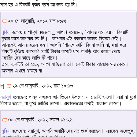
মনে হয় এ বিষয়টি বুঝার বয়স আপনার হয় নি।
২৯ শে জানুয়ারি, ২০১২ রাত ৮:৫৫
নুবিয়া
বলেছেন: পান্থ নজরুল _ আপনি বলেছেন, `আমার মনে হয় এ বিষয়টি
বুঝার বয়স আপনার হয় নি। ' আপনার এই বক্তবে আমার দ্বিমত নেই।
আসলেই আমার বয়েস কম। আপনি `শায়খে ফানি' কি না জানি না, দয়া করে
বিষয়টি বুঝিয়ে বলবেন? কোটি টাকার বাজেট ধরে পাগড়ি আর রুমাল পেয়ে
`ফারিগ'দের কাছে জাতি কী পাবে।
তবে, একটিই তা হচ্চে, আগে যা ছিলো তা। কোটি টাকার আয়োজনের কোনো
অবদান এখানে থাকবে না।
৮|
২৯ শে জানুয়ারি, ২০১২ রাত ১০:১৬
নয়ামুখ
বলেছেন: পান্থ নজরুল জামাতিদের উপদেশ না দেয়াই ভালো। এরা না বুঝে
নিজের ভালো, না বুঝে জাতির ভালো। একাত্তরের কথাই ধরেননা কেনো।
৩০ শে জানুয়ারি, ২০১২ সকাল ১১:২৬
নুবিয়া
বলেছেন: নয়ামুখ, আপনি অবার্চীনদের মত তর্ক করছেন। এরকেম অহেতুক,