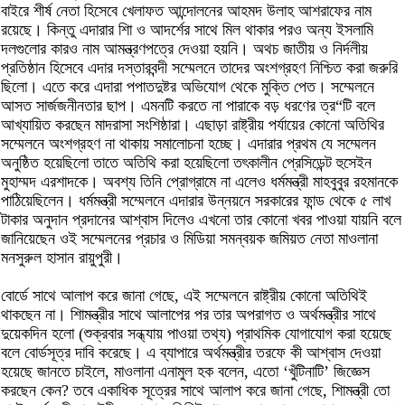
বাইরে শীর্ষ নেতা হিসেবে খেলাফত আন্দোলনের আহমদ উলাহ আশরাফের নাম
রয়েছে। কিন্তু এদারার শিা ও আদর্শের সাথে মিল থাকার পরও অন্য ইসলামি
দলগুলোর কারও নাম আমন্ত্রণপত্রে দেওয়া হয়নি। অথচ জাতীয় ও নির্দলীয়
প্রতিষ্ঠান হিসেবে এদার দস্তারবন্দী সম্মেলনে তাদের অংশগ্রহণ নিশ্চিত করা জরুরি
ছিলো। এতে করে এদারা পপাতদুষ্টর অভিযোগ থেকে মুক্তি পেত। সম্মেলনে
আসত সার্জজনীনতার ছাপ। এমনটি করতে না পারাকে বড় ধরণের ত্র“টি বলে
আখ্যায়িত করছেন মাদরাসা সংশিষ্ঠারা। এছাড়া রাষ্ট্রীয় পর্যায়ের কোনো অতিথির
সম্মেলনে অংশগ্রহণ না থাকায় সমালোচনা হচ্ছে। এদারার প্রথম যে সম্মেলন
অনুষ্ঠিত হয়েছিলো তাতে অতিথি করা হয়েছিলো তৎকালীন প্রেসিডেন্ট হুসেইন
মুহাম্মদ এরশাদকে। অবশ্য তিনি প্রোগ্রামে না এলেও ধর্মমন্ত্রী মাহবুবুর রহমানকে
পাঠিয়েছিলেন। ধর্মমন্ত্রী সম্মেলনে এদারার উন্নয়নে সরকারের ফান্ড থেকে ৫ লাখ
টাকার অনুদান প্রদানের আশ্বাস দিলেও এখনো তার কোনো খবর পাওয়া যায়নি বলে
জানিয়েছেন ওই সম্মেলনের প্রচার ও মিডিয়া সমন্বয়ক জমিয়ত নেতা মাওলানা
মনসুরুল হাসান রায়ুপুরী।
বোর্ডে সাথে আলাপ করে জানা গেছে, এই সম্মেলনে রাষ্ট্রীয় কোনো অতিথিই
থাকছেন না। শিামন্ত্রীর সাথে আলাপের পর তার অপরাগত ও অর্থমন্ত্রীর সাথে
দুয়েকদিন হলো (শুক্রবার সন্ধ্যায় পাওয়া তথ্য) প্রাথমিক যোগাযোগ করা হয়েছে
বলে বোর্ডসূত্র দাবি করেছে। এ ব্যাপারে অর্থমন্ত্রীর তরফে কী আশ্বাস দেওয়া
হয়েছে জানতে চাইলে, মাওলানা এনামুল হক বলেন, এতো ‘খুঁটিনাটি’ জিজ্ঞেস
করছেন কেন? তবে একাধিক সূত্রের সাথে আলাপ করে জানা গেছে, শিামন্ত্রী তো