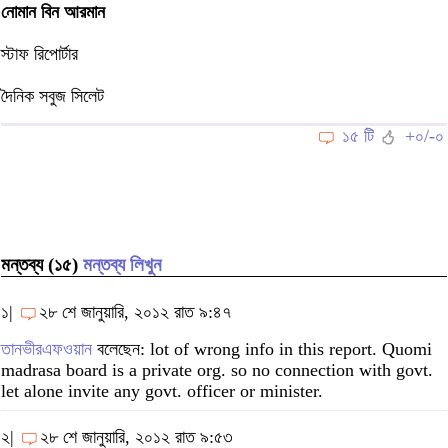
নোমান বিন আরমান
স্টাফ রিপোর্টার
দৈনিক সবুজ সিলেট
১৫ টি
+০/-০
মন্তব্য (১৫)
মন্তব্য লিখুন
১|
২৮ শে জানুয়ারি, ২০১২ রাত ৯:৪৭
তানভীরএফওয়ান
বলেছেন: lot of wrong info in this report. Quomi
madrasa board is a private org. so no connection with govt.
let alone invite any govt. officer or minister.
২|
২৮ শে জানুয়ারি, ২০১২ রাত ৯:৫৩