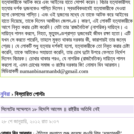
হত্যাকারীকে আটক করে এবং আইনের হাতে সোপর্দ করেন। বিচার হত্যাকারীসহ
হত্যার দর্শক দুজনকেও শাস্তি দিলেন। স্বভাবিকভাবেই হত্যাকারীকে দেওয়া
হলো কেসাসের শাস্তি। এবং ওই দুজনের মধ্যে যে তাকে আটক করে আইনের
হাতে দিয়েছে, তাকে দিলেন আজীবন জেলদণ্ড। কারণ, এই লোকটি হত্যাকারীকে
আগে নিবৃত করার চেষ্টা করেনি। যেটা তার 'রাজনৈতিক' (নাগরিক) দায়িত্ব। এ
দায়িত্ব পালন করলে, নিহত, মৃত্যুদণ্ডপ্রাপ্ত দুজনেরই জীবন রক্ষা হতো। এটি
যখন সে করতে পারেনি, তাহলে মুক্ত থাকার দরকার কী, কারাগারই তার জন্যে
শ্রেয়। যে লোকটি শুধু হত্যার দর্শকই হলো, হত্যাকারীকে তো নিবৃত করার চেষ্টা
করেনি, তাকে আটকেও সহায়তা করেনি, তার চোখ দুটো উপরে ফেলতে নির্দেশ
দিলেন বিচারক। চোখার থাকার পরও, যে নাগরিক (রাজনৈতিক) দায়িত্ব পালন
করলো না, এমন চোখের সমাজ ও রাষ্টের দরকার কি! নোমান বিন আরমান।
মিডিয়াকর্মী
numanbinarmanbd@gmail.com
নুবিয়া
› বিস্তারিত পোস্টঃ
সিলেটের সম্মেলনে ১৮ বিদেশি আলেম ॥ রাষ্ট্রীয় অতিথি নেই
২৮ শে জানুয়ারি, ২০১২ রাত ৯:৩৭
নোমান বিন আরমান
: ঐতিহ্য বদলাতে শুরু করেছে কওমি শিার ‘দস্তারবন্দী’