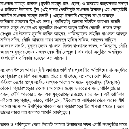
মাওলানা ফাযলুর রাহমান (মুফতি মাহমুদ রাহ. ছেলে) ও ভারতের রাজ্যসভার সদস্য
ও জমিয়তে উলামায়ে হিন্দ (এই দলের প্রেসিডেন্ট মাওলানা উসমান) এর সেক্রেটারি
সাইয়িদ মাওলানা মাহমুদ মাদানি। এছাড়া ইসলামি নেতৃবৃন্দর মধ্যে রয়েছেন,
জমিয়তে উলামায়ে হিন্দ এর সদর (প্রেসিডেন্ট) আলামা সাইয়িদ আরশাদ মাদানি,
দারুল উলুম দেওবন্দ এর মুহতামিম মাওলানা আবুল কাসিম নোমানি, দারুল ঊলুম
দেওবন্দ এর উস্তায মুফতি জামিল আহমদ, পাকিস্তানের সাইয়িদ মাওলানা আবদুল
মাজিদ নদিম, সৌদি আরবের শায়খ আবদুল হাফিয মাক্কি, ভারতের সায়্যিদ
আসজাদ মাদানি, যুক্তরাজ্যের মাওলানা বিলাল বাওয়াসহ ভারত, পাকিস্তান, সৌদি
আরব ও যুক্তরাজ্যের ডজনখানেক শীর্ষ নেতৃবৃন্দ। এর সাথে অনুষ্ঠানে অমন্ত্রিত
বাংলাদেশির তালিকায় রয়েছেন ২৫ আলেম।
সম্মেলন উপলে আযাদ দ্বীনী এদারায়ে তালীম’র প্রকাশিত অতিথিদের নামসম্বলিত
যে প্রচারপত্র বিলি করা হয়েছে তাতে দেখা গেছে, সম্মেলনে যোগ দিতে
বর্হিবাংলাদেশের মধ্যে সর্বোচ্চ সংখ্যক আলেম আসছেন যুক্তরাজ্য (ইংল্যান্ড)
থেকে। প্রচারপত্রের ৪৩ জন আলেমের মধ্যে ভারতের ৫ জন, পাকিস্তানের
২জন, সৌদি আরবের ১ জন এবং যুক্তরাজ্যের রয়েছেন ১০ জন। এই তালিকার
বাইরেও মধ্যপ্রাচ্য, ভারত, পাকিস্তান, ইউরোপ ও আফ্রিকা থেকে অনেক শীর্ষ
আলেম সম্মেলনে উপস্থিত থাকবেন বলে প্রচারপত্রে উলেখ করা হয়েছে। তবে
তাদের কারও নাম জানাতে পারেনি বোর্ডসূত্র।
ভারত ও পাকিস্তান থেকে সিলেটে আলেম-উলামাদের সফর একটি সংস্কৃতির মতো