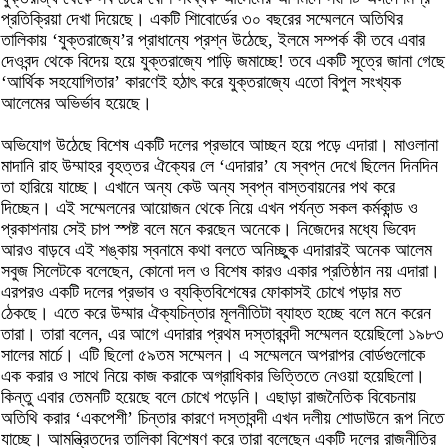
প্রতিক্রিয়া দেখা দিয়েছে। একটি শিাবোর্ডের ৩০ বছরের সম্মেলনে অতিথির
তালিকায় ‘যুক্তরাজ্যে’র প্রাধান্যে প্রশ্ন উঠেছে, ইলমে সম্পর্ক কী তবে এবার
দেওবন্দ থেকে বিদেয় হয়ে যুক্তরাজ্যে পাড়ি জমাচ্ছে! তবে একটি সূত্রে জানা গেছে
‘আর্থিক সহযোগিতার’ কারণেই হঠাৎ করে যুক্তরাজ্যে এতো বিপুল সংখ্যক
আলেমের অভির্ভাব হয়েছে।
অভিযোগ উঠেছে বিশেষ একটি দলের প্রভাবে আচ্ছন হয়ে পড়ে এদারা। মাওলানা
মাদানি রাহ উম্মাহর বৃহত্তর ঐক্যের লে ‘এদারার’ যে স্বপ্ন দেখে ছিলেন দিনদিন
তা হারিয়ে যাচ্ছে। এখানে অন্য কেউ অন্য স্বপ্ন বাস্তবায়নের পথ করে
দিচ্ছেন। এই সম্মেলনের আয়োজন থেকে নিয়ে এখন পর্যন্ত সকল কর্মকান্ড ও
প্রকাশনায় সেই চাপ স্পষ্ট বলে মনে করছেন অনেকে। নিজেদের মধ্যে ভিবেদ
আরও বাড়বে এই শঙ্কায় স্বনামে কথা বলতে অনিচ্ছুক এদারারই অনেক আলেম
সবুজ সিলেটকে বলেছেন, কোনো দল ও বিশেষ কারও একার প্রতিষ্ঠান নয় এদারা।
এরপরও একটি দলের প্রভাব ও ব্যক্তিবিশেষের ফোকাসই চোখে পড়ার মত
ঠেকছে। এতে করে উম্মার ঐক্যচিন্তার মূলনীতিটা ব্যাহত হচ্ছে বলে মনে করেন
তারা। তারা বলেন, এর আগে এদারার প্রথম দস্তারবন্দী সম্মেলন হয়েছিলো ১৯৮৩
সালের মার্চে। এটি ছিলো ৫৯তম সম্মেলন। এ সম্মেলনে অপরাপর বোর্ডগুলোকে
এক করার ও সাথে নিয়ে কাজ করাকে অগ্রাধিকার ভিত্তিতে নেওয়া হয়েছিলো।
কিন্তু এবার তেমনটি হয়েছে বলে চোখে পড়েনি। এছাড়া রাজনৈতিক বিবেচনায়
অতিথি করার ‘একপেশী’ চিন্তার কারণে দস্তাবন্দী এখন দলীয় শোডাউনে রূপ নিতে
যাচ্ছে। আমন্ত্রিতদের তালিকা বিশেষণ করে তারা বলেছেন একটি দলের রাজনীতির