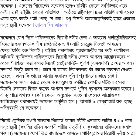
সম্মেলন। এদেশের শিাবোর্ডের সম্মেলন হলেও রাষ্ট্রীয় কোনো সংশিষ্টতাই এতে
নেই। নেই রাষ্ট্রীয় কোনো অতিথিও। অতীতে রাষ্ট্রপ্রধানদের অতিথি রাখা হলেও
এবার হঠাৎ করেই পাল্টে গেছে সে ধারা। শুধু বিদেশি আলেমকেন্দ্রিকই হচ্ছে এবারের
দস্তারবন্দী সম্মেলন।
নোমান বিন আরমান
সম্মেলনে যোগ দিতে পাকিস্তানের বিরোধী দলীয় নেতা ও ভারতের পার্লামেন্টারিয়ানসহ
বিদেশের ডজনখানেক শীর্ষ রাজনৈতিক ও ইসলামি নেতৃবৃন্দ সিলেটে আসছেন
ফেব্র“য়ারির শুরু দিকেই। রাষ্ট্রীয় পদমর্যাদায় প্রধানমন্ত্রীর পর পরই প্রটোকল
অধিকারী ব্যক্তিত্ব পাকিস্তানের বিরোধী দলীয় নেতার আগমন আয়োজকদের প
থেকে ‘নিশ্চিত’ করা হলেও সিলেট মেট্রোপলিটন পুলিশ (এসএমপি) তাদের আগমন
সম্পর্কে কিছুই জানে না। জানে না তাদের নিরাপত্তায় কী ধরণের ব্যবস্থা নেওয়া
হয়েছে। এমন কি তাদের আসার সংবাদও পুলিশ প্রশাসনের কাছে নেই।
সম্মেলনকে সফল করতে প্রেস কনফারেন্স ও নগরীতে পোস্টার সাঁটানো হলেও
বিদেশি নেতাদের বিশাল বহরের আগমন সম্পর্কে পুলিশ প্রশাসন অন্ধকারে রয়েছে।
এ ব্যাপারে এখনও সরকারি কোনো অনুমোদন হাতে না পেলেও আয়োজকরা
জানিয়েছেন যথাসময়েই সম্মেলন অনুষ্ঠিত হবে। আগামি ৯ ফেব্র“য়ারি শুরু হচ্ছে
৩দিনব্যাপী সে সম্মেলন।
সিলেট কেন্দ্রিক কওমি মাদরাসা শিাবোর্ড আযাদ দ্বীনী এদারায়ে তালিম’র ৩০ শালা
দস্তারবন্দী (কওমির হাদিস সমাপনী পরীায় উত্তীর্ণ ও কুরআনের হাফিযদের রুমাল
প্রদান) সম্মেলনে যোগ দিতে বাংলাদেশে আসছেন পাকিস্তানের বিরোধী দলীয় নেতা