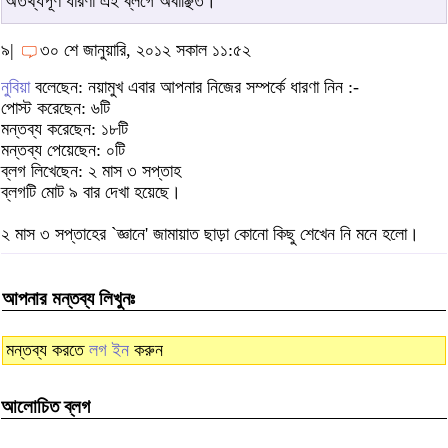
অতথ্যপূর্ণ ধারণা এই ব্লগে অবাঞ্ছিত।
৯|
৩০ শে জানুয়ারি, ২০১২ সকাল ১১:৫২
নুবিয়া
বলেছেন: নয়ামুখ এবার আপনার নিজের সম্পর্কে ধারণা নিন :-
পোস্ট করেছেন: ৬টি
মন্তব্য করেছেন: ১৮টি
মন্তব্য পেয়েছেন: ০টি
ব্লগ লিখেছেন: ২ মাস ৩ সপ্তাহ
ব্লগটি মোট ৯ বার দেখা হয়েছে।
২ মাস ৩ সপ্তাহের `জ্ঞানে' জামায়াত ছাড়া কোনো কিছু শেখেন নি মনে হলো।
আপনার মন্তব্য লিখুনঃ
মন্তব্য করতে
লগ ইন
করুন
আলোচিত ব্লগ