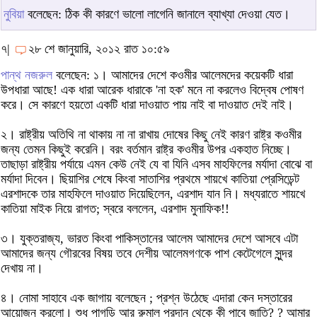
নুবিয়া
বলেছেন: ঠিক কী কারণে ভালো লাগেনি জানালে ব্যাখ্যা দেওয়া যেত।
৭|
২৮ শে জানুয়ারি, ২০১২ রাত ১০:৫৯
পান্থ নজরুল
বলেছেন: ১। আমাদের দেশে কওমীর আলেমদের কয়েকটি ধারা
উপধারা আছে! এক ধারা আরেক ধারাকে 'না হক' মনে না করলেও বিদ্বেষ পোষণ
করে। সে কারণে হয়তো একটি ধারা দাওয়াত পায় নাই বা দাওয়াত দেই নাই।
২। রাষ্ট্রীয় অতিথি না থাকায় না না রাখায় দোষের কিছু নেই কারণ রাষ্ট্র কওমীর
জন্য তেমন কিছুই করেনি। বরং বর্তমান রাষ্ট্র কওমীর উপর একহাত নিচ্ছে।
তাছাড়া রাষ্ট্রীয় পর্যায়ে এমন কেউ নেই যে বা যিনি এসব মাহফিলের মর্যাদা বোঝে বা
মর্যাদা দিবেন। ছিয়াশির শেষে কিংবা সাতাশির প্রথমে শায়খে কাতিয়া প্রেসিডেন্ট
এরশাদকে তার মাহফিলে দাওয়াত দিয়েছিলেন, এরশাদ যান নি। মধ্যরাতে শায়খে
কাতিয়া মাইক নিয়ে রাগত; স্বরে বললেন, এরশাদ মুনাফিক!!
৩। যুক্তরাজ্য, ভারত কিংবা পাকিস্তানের আলেম আমাদের দেশে আসবে এটা
আমাদের জন্য গৌরবের বিষয় তবে দেশীয় আলেমগণকে পাশ কেটেগেলে সুন্দর
দেখায় না।
৪। নোমা সাহাবে এক জাগায় বলেছেন ; প্রশ্ন উঠেছে এদারা কেন দস্তারের
আয়োজন করলো। শুধু পাগড়ি আর রুমাল প্রদান থেকে কী পাবে জাতি? ? আমার