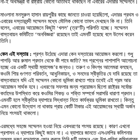
না-ই অর্থমন্ত্রী বা রাষ্ট্রীয় কোনো অতিথিই থাকছেন না এবারের এদারার সম্মেলনে।
মাওলানা মনসুরুল হাসান রায়পুরীর কাছে জানতে চাওয়া হয়েছিলো, এদারর প্রথম ও
এবারের দস্তারবন্দী সম্মেলন মধ্যে মৌলিক কোনো তাফৎ দেখছেন কি না। তিনি
বলেন, এবারের আয়োজনে কিছুটা ‘খলল’ (ত্র“টি) পরিলতি হচ্ছে। সম্মেলন
বাস্তবায়ন কমিটিতে ‘অনবিজ্ঞরা’ রয়েছেন তাই এমনটি হয়েছে বলে উলেখ করেন
তিনি।
কেন এই দস্তার :
প্রশ্ন উঠেছে এদারা কেন দস্তারের আয়োজন করলো। শুধু
পাগড়ি আর রুমাল প্রদান থেকে কী পাবে জাতি? সব প্রশ্নের পাশাপাশি আলোচনা
হচ্ছে এর একটি স্থায়ী ম্যাসেজ’র জন্যও। তরুণ ও বিদগ্ধ আলেমরা বলছেন,
কওমি শিার গুণগত পরিবর্তন, আধুনিকায়ন, ও সনদের স্বীকৃতির যে দাবি রয়েছে তা
বাস্তবায়নে যদি এই সম্মেলন কোনো ভূমিকা রাখতে পারে তবেই এই শ্রম আর
আয়োজন সার্থক হবে। এধরণের সফলার জন্য প্রয়োজন ছিলো রাষ্ট্রের সর্বোচ্চ
কর্তাদের উপস্থিত করে কওমির শিকড় ও শক্তি সম্পর্কে সরাসরি ধারাণা প্রদান।
এমনটি হলে স্বীকৃতির ব্যাপারে সিদ্ধান্ত নিতে কার্যক্রর ভূমিকা রাখতো। কিন্তু
এমন কোনো উদ্যোগ না থাকায় প্রায় কোটি টাকার এই আয়োজনের স্থায়ী অর্জন
নিয়ে শংসয়ই থাকলো।
এরমধ্যে সহজে সম্মেলন হওয়া নিয়ে একধরণের শংসয় রয়েছে। কারণ এখনো
প্রশাসন এ ব্যাপারে কিছুই জানে না। এ ব্যাপারে জানতে এসএমপির কমিশনার
অমূল্য ভূষণ বড়োয়াকে ফোন করলে তিনি ছুটি আছেন এবং উপ-পুুলিশ কমিশনারের