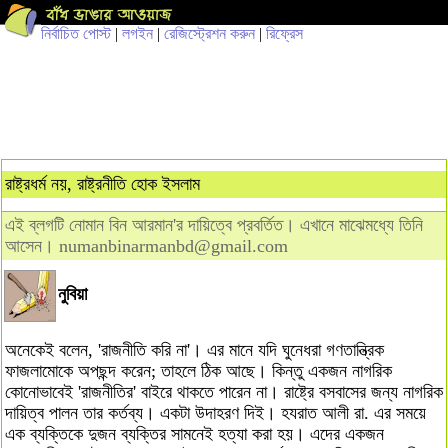
নির্বাচিত পোস্ট
|
লগইন
|
রেজিস্ট্রেশন করুন
|
রিফ্রেস
রাষ্ট্রধর্ম নয়, রাষ্ট্রনীতি হোক ইসলাম
এই ব্লগটি নোমান বিন আরমান'র দায়িত্বে প্রবর্তিত। এখানে মাঝেমধ্যে তিনি
আসেন।
numanbinarmanbd@gmail.com
নুবিয়া
অনেকেই বলেন, 'রাজনীতি করি না'। এর মানে যদি ঘুনেধরা গণতান্ত্রিক
ফাজলামোকে অপছন্দ করেন; তাহলে ঠিক আছে। কিন্তু একজন নাগরিক
কোনোভাবেই 'রাজনীতির' বাইরে থাকতে পারেন না। রাষ্ট্রে বসবাসের জন্য নাগরিক
দায়িত্ব পালন তার কর্তব্য। একটা উদাহরণ দিই। হযরাত আলী রা. এর সময়ে
এক ব্যক্তিকে দুজন ব্যক্তির সামনেই হত্যা করা হয়। এদের একজন