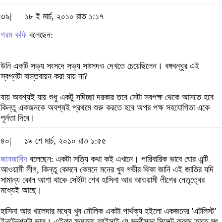
৩৯|
১৮ ই মার্চ, ২০১০ রাত ১:১৭
গরম কফি
বলেছেন:
উনি একটি সভ্য সংসদে সভ্য সাংসদও দেখতে চেয়েছিলেন। বঙ্গবন্ধুর এই
স্বপ্নটা বাস্তবায়ন করা যায় না?
যায় অবশ্যই যায় শুধু একটু সদিচ্ছা দরকার তবে সেটা সবপক্ষ থেকে আসতে হবে
কিন্তু একজনকে অবশ্যই প্রথমে শুরু করতে হবে অপর পক্ষ সহযোগিতা একে
পূর্নতা দিবে।
৪০|
১৯ শে মার্চ, ২০১০ রাত ১:৫৫
জানজাবিদ
বলেছেন: একটা সত্যি কথা কই এখানে। পারিবারিক ভাবে ঘোর এন্টি
আওয়ামী লীগ, কিন্তু কেমনে কেমনে মনের খুব গভীর থিকা জানি এই জাতির যদি
সামান্য কোন আশা থাকে সেইটা শেখ হাসিনা আর আওয়ামী লীগের নেতৃত্বের
মধ্যেই আছে।
হাসিনা আর খালেদার মধ্যে খুব মৌলিক একটা পার্থক্য হইলো একজনের 'এটলিস্ট'
ইনটেনশনটা ভাল। এইবার ক্ষমতায় আইসাই যে মন্ত্রীসভা সিলেক্ট করছে তাতে সৎ