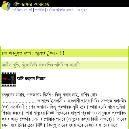
নির্বাচিত পোস্ট
|
লগইন
|
রেজিস্ট্রেশন করুন
|
রিফ্রেস
রাজাকারমুক্ত ব্লগ : ভুলেও ঢুকিস না!!!
অতীত খুড়ি, খুঁজে ফিরি স্বজাতির গুলিবিদ্ধ করোটি
অমি রহমান পিয়াল
বন্ধুত্বে উদার, শত্রুতায় নির্মম : কিছু করার নাই, রাশির দোষ
........................ জামাতে ইসলামী ও ইসলামী ছাত্র শিবির সম্পর্কে মহানবীর
(দঃ) সতর্কবাণী : শেষ জমানায় কিছু প্রতারক সৃষ্টি হবে। তারা ধর্মের নামে দুনিয়া
শিকার করবে। তারা মানুষের নিকট নিজেদের সাধুতা প্রকাশ ও মানুষকে প্রভাবিত
করার জন্য ভেড়ার চামড়ার পোষাক পড়বে (মানুষের কল্যাণকারী সাজবে)। তাদের
রসনা হবে চিনির চেয়ে মিষ্টি। কিন্তু তাদের হৃদয় হবে নেকড়ের হৃদয়ের মতো