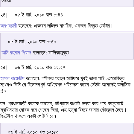
জোরে
২৪|
০৫ ই মার্চ, ২০১০ রাত ৮:৪৪
অরণ্যচারী
বলেছেন: একজন লজ্জিত নাগরিক, একজন বিব্রত ভোটার।
০৫ ই মার্চ, ২০১০ রাত ৮:৫৯
অমি রহমান পিয়াল
বলেছেন: তালিকাভুক্ত
২৫|
০৬ ই মার্চ, ২০১০ রাত ১২:২৭
হাসান বায়েজীদ
বলেছেন: স্পীকার আব্দুল হামিদরে খুবই ভালা পাই..এতোকিছুর
মধ্যেও তিনি যে বিনোদনপূর্ন অধিবেশন পরিচালনা করেন সেইটা আসলেই ক্লাসিক
:!>
বস, প্রধানমন্ত্রী কালকে বললেন, চট্টগ্রামে বাঙালি হত্যা করে পরে কালুরঘাটে
স্বাধীনতার ঘোষক বনে গেছেন জিয়া, এই হত্যা বিষয়ে জানার কৌতুহল হৈছে।
ডিটেইল থাকলে একটা পোষ্ট দিয়েন।
০৬ ই মার্চ, ২০১০ রাত ১২:৫০