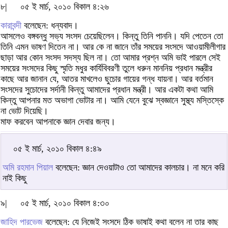
৮|
০৫ ই মার্চ, ২০১০ বিকাল ৪:২৬
কারাবন্দী
বলেছেন: ধন্যবাদ।
আসলেও বঙ্গবন্ধু সভ্য সংসদ চেয়েছিলেন। কিন্তু তিনি পাননি। যদি পেতেন তো
তিনি এমন ভাষণ দিতেন না। আর কে না জানে তাঁর সময়ের সংসদে আওয়ামীলীগার
ছাড়া আর কোন সংসদ সদস্য ছিল না। তো আমার প্রশ্ন অমি ভাই পারলে সেই
সময়ের সংসদের কিছু স্মৃতি মধুর কার্যিবিবরণী তুলে ধরুন মাননিয় প্রধান মন্ত্রীর
কাছে আর জানান যে, আতর মাখলেও ছুচোর গায়ের গন্ধ যায়না। আর বর্তমান
সংসদের সুচোদের সর্দানী কিন্তু আমাদের প্রধান মন্ত্রী। আর একটা কথা আমি
কিন্তু আপনার মত অভাগা ভোটার না। আমি যেনে বুঝে স্বজ্ঞানে সুস্থ্য মস্তিস্কে
না ভোট দিয়েছি।
মাফ করবেন আপনাকে জ্ঞান দেবার জন্য।
০৫ ই মার্চ, ২০১০ বিকাল ৪:৪৯
অমি রহমান পিয়াল
বলেছেন: জ্ঞান দেওয়াটাও তো আমাদের কালচার। না মনে করি
নাই কিছু
৯|
০৫ ই মার্চ, ২০১০ বিকাল ৪:৩০
জাহিদ পারভেজ
বলেছেন: যে নিজেই সংসদে ঠিক ভাষাই কথা বলেন না তার কাছ