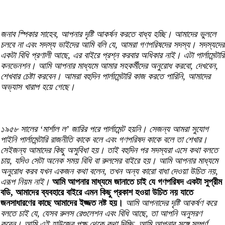
জনাব স্পিকার সাহেব, আপনার দৃষ্টি আকর্ষন করতে বাধ্য হচ্ছি। আমাদের ভুললে
চলবে না এবং সদস্য ভাইদের আমি বলি যে, আমরা গণপরিষদের সদস্য। সদস্যদের
একটা বিধি প্রণালী আছে, এর বাইরে প্রশ্ন করবার অধিকার নাই। এটা পার্লামেন্টারি
কনভেনশন। আমি আপনার মাধ্যমে আমার সহকর্মীদের অনুরোধ করবো, দেখবেন,
শেখবার চেষ্টা করবেন। আমরা বহুদিন পার্লামেন্টারি কাজ করতে পারিনি, আমাদের
অভ্যাস খারাপ হয়ে গেছে।
১৯৫৮ সালের ‘মার্শাল ল’ জারির পরে পার্লামেন্ট হয়নি। সেজন্য আমরা সুযোগ
পাইনি পার্লামেন্টারি রাজনীতি কাকে বলে এবং গণপরিষদ কাকে বলে তা শেখার।
সেইজন্য আমাদের কিছু অসুবিধা হয়। তাই বহুদিন পর সদস্যরা এসে কথা বলতে
চায়, যদিও সেটা অনেক সময় বিধি বা রুলসের বাইরে হয়। আমি আপনার মাধ্যমে
অনুরোধ করব যখন একজন কথা বলেন, তখন অন্য কারো বাধা দেওয়া উচিত নয়,
এরূপ নিয়ম নাই।
আমি আপনার মাধ্যমে জানাতে চাই যে গণপরিষদ একটা সুপ্রীম
বডি, আমাদের ব্যবহারে বাইরে এমন কিছু প্রকাশ হওয়া উচিত নয় যাতে
জনসাধারণের কাছে আমাদের ইজ্জত নষ্ট হয়।
আমি আপনাদের দৃষ্টি আকর্ষণ করে
বলতে চাই যে, যেসব রুলস রেগুলেশন এবং বিধি আছে, তা আপনি অনুসরণ
করেন। আমি এই হাউজের পক্ষ থেকে কথা দিচ্ছি, আমি আপনার সঙ্গে সম্পূর্ণ