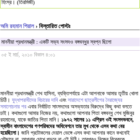
হিংস্র। (তিরমিজী)
অমি রহমান পিয়াল
› বিস্তারিত পোস্টঃ
মাননীয়া প্রধানমন্ত্রী : একটি সভ্য সংসদও বঙ্গবন্ধুর স্বপ্ন ছিলো
০৫ ই মার্চ, ২০১০ বিকাল ৪:০১
মাননীয়া প্রধানমন্ত্রী শেখ হাসিনা, ব্যক্তিপর্যায়ে এটা আপনাকে আমার তৃতীয় খোলা
চিঠি।
যুদ্ধাপরাধীদের বিচারের দাবি
এবং
সারাদেশে ছাত্রলীগের নৈরাজ্যের
সমালোচনার পর
এবার নির্বাচিত সাংসদদের অসভ্যতার বিরুদ্ধে কিছু কথা বলতে
চাই। কথাগুলো আমার নিজের নয়, কথাগুলো আপনার পিতা বঙ্গবন্ধু শেখ মুজিবুর
রহমানের, যাকে জাতির পিতা মানি।
১৯৭২ সালের ১১ এপ্রিল ওই সংসদভবনে,
স্বাধীন বাংলাদেশের গণপরিষদের অধিবেশনে তার মুখ থেকে এসব কথা বের
হয়েছিলো।
জানি প্রটোকলের দেয়াল ভেঙ্গে এসব কথা আপনার কানে কখনোই
পৌছাবে না, আপনার চোখে পড়বে না এই চিঠি। তারপরও নিজের বিবেককে