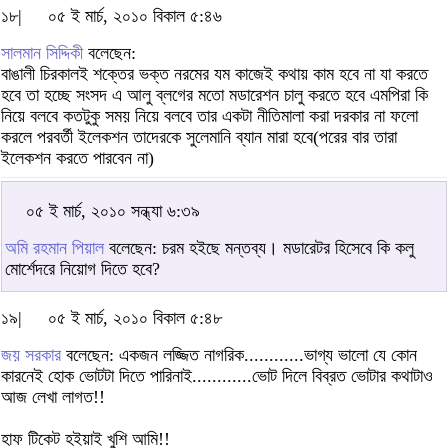
১৮|
০৫ ই মার্চ, ২০১০ বিকাল ৫:৪৬
সালমান সিদ্দিকী
বলেছেন:
বাঙালী চিরকালই শক্তের ভক্ত নরমের যম কাজেই কথায় কাম হবে না যা করতে
হবে তা হচ্ছে সংসদ এ আলু ব্লগের মতো মডারেশন চালু করতে হবে এমপিরা কি
নিয়ে বলবে কতটুকু সময় নিয়ে বলবে তার একটা নীতিমালা করা দরকার না ফলো
করলে পরবর্তী ইলেকশন তাদেরকে সুলেমানি ব্যান মারা হবে(পরের বার তারা
ইলেকশন করতে পারবেন না)
০৫ ই মার্চ, ২০১০ সন্ধ্যা ৬:৩৯
অমি রহমান পিয়াল
বলেছেন: চরম হইছে মন্তব্য। মডারেটর হিসেবে কি কলু
মোর্শেদরে নিয়োগ দিতে হবে?
১৯|
০৫ ই মার্চ, ২০১০ বিকাল ৫:৪৮
জয় সরকার
বলেছেন: একজন লজ্জিত নাগরিক............ভাগ্য ভালো যে কোন
কারনেই হোক ভোটটা দিতে পারিনাই............ভোট দিলে বিব্রত ভোটার কথাটাও
আজ লেখা লাগত!!
হাফ টিকেট হইয়াই খুশি আমি!!