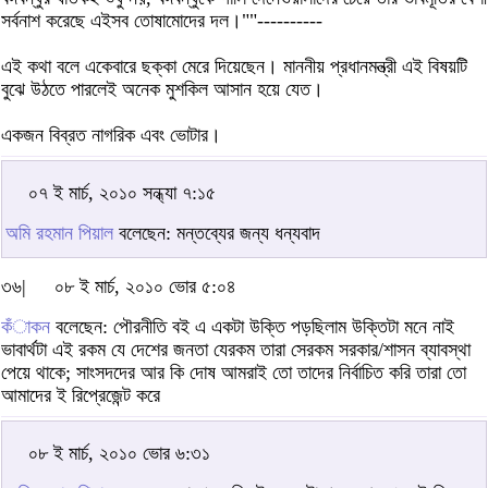
সর্বনাশ করেছে এইসব তোষামোদের দল।""----------
এই কথা বলে একেবারে ছক্কা মেরে দিয়েছেন। মাননীয় প্রধানমন্ত্রী এই বিষয়টি
বুঝে উঠতে পারলেই অনেক মুশকিল আসান হয়ে যেত।
একজন বিব্রত নাগরিক এবং ভোটার।
০৭ ই মার্চ, ২০১০ সন্ধ্যা ৭:১৫
অমি রহমান পিয়াল
বলেছেন: মন্তব্যের জন্য ধন্যবাদ
৩৬|
০৮ ই মার্চ, ২০১০ ভোর ৫:০৪
কঁাকন
বলেছেন: পৌরনীতি বই এ একটা উক্তি পড়ছিলাম উক্তিটা মনে নাই
ভাবার্থটা এই রকম যে দেশের জনতা যেরকম তারা সেরকম সরকার/শাসন ব্যাবস্থা
পেয়ে থাকে; সাংসদদের আর কি দোষ আমরাই তো তাদের নির্বাচিত করি তারা তো
আমাদের ই রিপ্রেজেন্ট করে
০৮ ই মার্চ, ২০১০ ভোর ৬:৩১