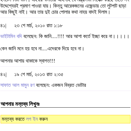
উদ্দেশ্যেরই প্রমাণ পাওয়া যায়। কিন্তু আরেকজনের এজেন্ডায় তো লুটপাট ছাড়া
আর কিছুই নাই। আর তার দুই চোর পোলার কথা নাহয় বাদই দিলাম।
৪১|
২৩ শে মার্চ, ২০১০ রাত ১:১৮
ভাইটামিন বদি
বলেছেন: কি জানি....!!!! আর আশা কর্তে ইচ্ছা করে না।।।।।
কেন জানি মনে হয় হবে না....এদেরকে দিয়ে হবে না।
আপনার আশায় থাকাকে স্বাগত!!!
৪২|
১৯ শে মার্চ, ২০১৩ রাত ২:৩৫
সাফাত আল মামুন রণ
বলেছেন: একজন বিব্রত ভোটার
আপনার মন্তব্য লিখুনঃ
মন্তব্য করতে
লগ ইন
করুন