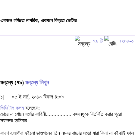
একজন লজ্জিত নাগরিক, একজন বিব্রত ভোটার
৭৯ টি
+৩৭/-০
মন্তব্য (৭৯)
মন্তব্য লিখুন
১|
০৫ ই মার্চ, ২০১০ বিকাল ৪:০৯
ডিজিটাল কলম
বলেছেন:
চোরে না শোনে ধর্মের কাহিনী................. বঙ্গবন্ধুকে বিতর্কিত করার পুরো
সফলতা হাসিনার
কারণ এমপি'রা হইলো ছাওগলের তিন নম্বর বাচ্চার মতো যারা কিনা না বুইঝাই ফাল