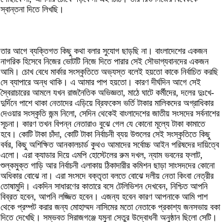
স্বান্তনা দিতে লিখছি।
তার আগে ব্যক্তিগত কিছু কথা বলার সুযোগ ছাড়ছি না। বাংলাদেশের একজন
নাগরিক হিসেবে নিজের ভোটটি নিজে দিতে পারার সেই সৌভাগ্যবানদের একজন
আমি। চোখ বেধে মার্কার সংস্কৃতিতে অভ্যস্ত বলেই হয়তো কাকে নির্বাচিত করছি
সে ব্যাপারে অন্ধ থাকি। এ আমার পাপ হয়তো। কারণ দীর্ঘদিন আগে সেই
স্বৈরাচারের আমলে যখন রাজনৈতিক অভিজ্ঞতা, মাঠে ঘাটে কর্মীদের, দলের দুঃখে-
দুর্দিনে পাশে থাকা নেতাদের এড়িয়ে ব্রিফকেস ভর্তি টাকার মালিকদের অগ্রাধিকার
দেওয়ার সংস্কৃতি জন্ম নিলো, সেদিন থেকেই বাংলাদেশের জাতীয় সংসদের সর্বনাশের
সূচনা। কারণ তখন বিপন্ন নেতারাও বুঝে গেল যে কোনো মূল্যে টাকা কামাতে
হবে। কোটি টাকা চাঁদা, কোটি টাকা নির্বাচনী ব্যয় উশুলের সেই সংস্কৃতিতে কিছু
বর্বর, কিছু অশিক্ষিত আনকালচার্ড কুথও আমাদের সর্বোচ্চ আইন পরিষদের দায়িত্বে
এলো। এরা ক্যাডার দিয়ে এমপি হোস্টেলের রুম দখল, ন্যাম ভবনের ফ্লাট,
শুল্কমুক্ত গাড়ি আর নির্বাচনী এলাকায় ঠিকাদারীর কমিশন ছাড়া সাংসদদের কোনো
অধিকার বোঝে না। এরা সংসদে বক্তৃতা বলতে বোঝে দলীয় নেতা কিংবা নেত্রীর
তোষামুদি। একদিন সাধারণের কাতারে বসে টেলিভিশন দেখবেন, নিশ্চিত আপনি
বিব্রত হবেন, আপনি লজ্জিত হবেন। এজন্য হবেন কারণ আপনাকে আমি পাশ
থেকে প্রম্পট করার জন্য মোহাম্মদ নাসিমের মতো নেতাকে প্রকাশ্য জনসভায় বকা
দিতে দেখেছি। সম্ভবত সিরাজগঞ্জে যমুনা সেতুর উদ্বোধনী অনুষ্ঠান ছিলো সেটি।