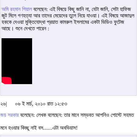
অমি রহমান পিয়াল
বলেছেন: এই বিষয়ে কিছু জানি না, যেটা জানি, সেটা হাফিজ
জুট মিলে গণহত্যা আর তাদের মেয়েদের তুলে নিয়ে যাওয়া। এই বিষয়ে আজাদুল
হককে দেওয়া মুক্তিযোদ্ধা প্রয়াত কামরুল ইসলামের একটা ভিডিও ফুটেজ
আছে। শুনে দেখতে পারেন :
২৬|
০৬ ই মার্চ, ২০১০ রাত ১২:৫৩
জয় সরকার
বলেছেন: লেখক বলেছেন: তার মানে সম্ভবত আপনিও পোস্টে সহমত
মনে হওয়ার কিচ্ছু নাই বস......এটা অবভিয়াস!