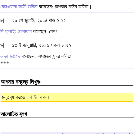
রেজওয়ানা আলী তনিমা
বলেছেন: চমৎকার কঠিন কবিতা।
৮|
২৯ শে জুলাই, ২০১৫ রাত ২:২৫
দি ফ্লাইং ডাচম্যান
বলেছেন: বেশ!
৯|
১৩ ই জানুয়ারি, ২০১৬ সকাল ৮:২২
রুদ্র জাহেদ
বলেছেন: অসম্ভব সুন্দর কবিতা
+++
আপনার মন্তব্য লিখুনঃ
মন্তব্য করতে
লগ ইন
করুন
আলোচিত ব্লগ