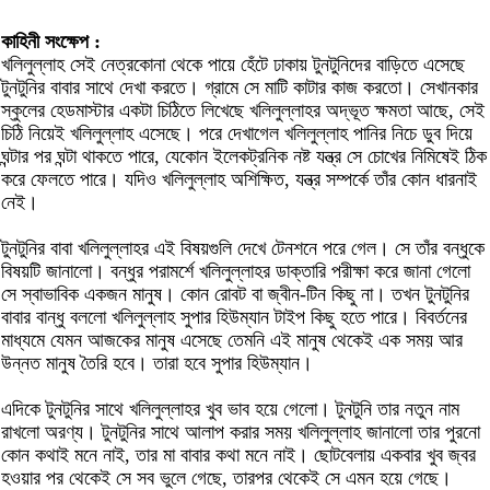
কাহিনী সংক্ষেপ :
খলিলুল্লাহ সেই নেত্রকোনা থেকে পায়ে হেঁটে ঢাকায় টুনটুনিদের বাড়িতে এসেছে
টুনটুনির বাবার সাথে দেখা করতে। গ্রামে সে মাটি কাটার কাজ করতো। সেখানকার
স্কুলের হেডমাস্টার একটা চিঠিতে লিখেছে খলিলুল্লাহর অদ্ভূত ক্ষমতা আছে, সেই
চিঠি নিয়েই খলিলুল্লাহ এসেছে। পরে দেখাগেল খলিলুল্লাহ পানির নিচে ডুব দিয়ে
ঘন্টার পর ঘন্টা থাকতে পারে, যেকোন ইলেকট্রনিক নষ্ট যন্ত্র সে চোখের নিমিষেই ঠিক
করে ফেলতে পারে। যদিও খলিলুল্লাহ অশিক্ষিত, যন্ত্র সম্পর্কে তাঁর কোন ধারনাই
নেই।
টুনটুনির বাবা খলিলুল্লাহর এই বিষয়গুলি দেখে টেনশনে পরে গেল। সে তাঁর বন্ধুকে
বিষয়টি জানালো। বন্ধুর পরামর্শে খলিলুল্লাহর ডাক্তারি পরীক্ষা করে জানা গেলো
সে স্বাভাবিক একজন মানুষ। কোন রোবট বা জ্বীন-টিন কিছু না। তখন টুনটুনির
বাবার বান্ধু বললো খলিলুল্লাহ সুপার হিউম্যান টাইপ কিছু হতে পারে। বিবর্তনের
মাধ্যমে যেমন আজকের মানুষ এসেছে তেমনি এই মানুষ থেকেই এক সময় আর
উন্নত মানুষ তৈরি হবে। তারা হবে সুপার হিউম্যান।
এদিকে টুনটুনির সাথে খলিলুল্লাহর খুব ভাব হয়ে গেলো। টুনটুনি তার নতুন নাম
রাখলো অরণ্য। টুনটুনির সাথে আলাপ করার সময় খলিলুল্লাহ জানালো তার পুরনো
কোন কথাই মনে নাই, তার মা বাবার কথা মনে নাই। ছোটবেলায় একবার খুব জ্বর
হওয়ার পর থেকেই সে সব ভুলে গেছে, তারপর থেকেই সে এমন হয়ে গেছে।