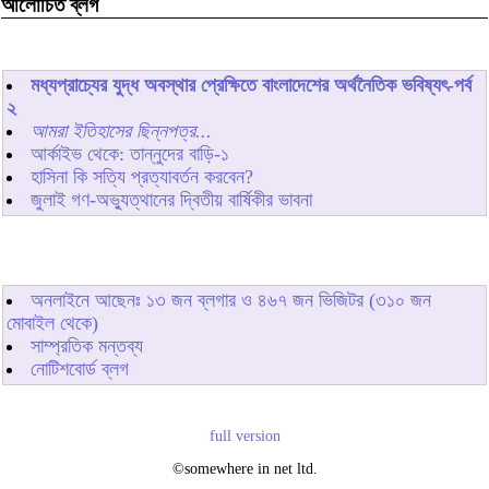
আলোচিত ব্লগ
মধ্যপ্রাচ্যের যুদ্ধ অবস্থার প্রেক্ষিতে বাংলাদেশের অর্থনৈতিক ভবিষ্যৎ-পর্ব
২
আমরা ইতিহাসের ছিন্নপত্র...
আর্কাইভ থেকে: তান্নুদের বাড়ি-১
হাসিনা কি সত্যি প্রত্যাবর্তন করবেন?
জুলাই গণ-অভ্যুত্থানের দ্বিতীয় বার্ষিকীর ভাবনা
অনলাইনে আছেনঃ
১৩
জন ব্লগার ও
৪৬৭
জন ভিজিটর (৩১০ জন
মোবাইল থেকে)
সাম্প্রতিক মন্তব্য
নোটিশবোর্ড ব্লগ
full version
©somewhere in net ltd.