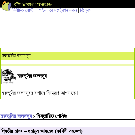
নির্বাচিত পোস্ট
|
লগইন
|
রেজিস্ট্রেশন করুন
|
রিফ্রেস
মরুভূমির জলদস্যু
মরুভূমির জলদস্যু
মরুভূমির জলদস্যুর বাগানে নিমন্ত্রণ আপনাকে।
মরুভূমির জলদস্যু
› বিস্তারিত পোস্টঃ
দ্বিতীয় মানব – হুমায়ূন আহমেদ (কাহিনী সংক্ষেপ)