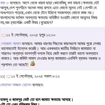
বাজ ৩
বলেছেন: আগে থেকে ধারনা ছাড়া কোনোকিছু বলা যায়না।ক্ষমতায় যেই
আসুক,দেশ পুনর্গঠনে অনেক সময় রাগবে এতে কোনো সন্দেহ নেই।দেশটা যে
অধঃপতনে পড়েছে,এখান থেকে টেনে উঠানো সহজসাধ্য কোনো কাজ নয়।
বাংলাদেশের বর্তমান অবস্তায় ক্ষমতায় অধিষ্ঠিত হওয়াটা কোনো আনন্দের বিষয়
নয়,বরং চ্যালেঞ্জিং একটি বিষয়।বুঝেছেন?
১২ ই সেপ্টেম্বর, ২০২৫ দুপুর ১২:০০
শেহজাদ আমান
বলেছেন: আমার ধারণার পিছনের কারণগুলো আমার পুরো লেখায়
ভালোমতোই উল্লেখ করেছি। আর এককভাবে জাতীয় নির্বাচনে জামায়াত না
পারলেও অন্যান্য ডানপন্থী দলকে নিয়ে জোট করলে তারাই ভালো অবস্থানে
থাকবে। আর বাকিটা সামাল দেওয়ার জন্য জামায়াত-এনসিপি ব্যাকড সরকার ও
প্রশাসন তো আছেই!
১১|
১২ ই সেপ্টেম্বর, ২০২৫ সকাল ৮:১২
মোহাম্মদ সাজ্জাদ হোসেন
বলেছেন:
ডাকসু ও জাকসুর ভোট তো বলে জামাত ক্ষমতায় আসছে।
এটা তো এখন পরিষ্কার বিষয়।