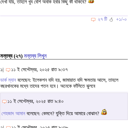
দেখা যায়, তাহলে খুব বেশি অবাক হবার কিছু কী থাকবে?
২৭ টি
+১/-০
মন্তব্য (২৭)
মন্তব্য লিখুন
১|
১১ ই সেপ্টেম্বর, ২০২৫ রাত ৯:৩৭
ডার্ক ম্যান
বলেছেন: ইলেকশন যদি হয়, জামায়াত যদি ক্ষমতায় আসে, তাহলে
বছরখানকের মধ্যে তাদের পতন হবে। অনেকে ফাঁসিতে ঝুলবে
১১ ই সেপ্টেম্বর, ২০২৫ রাত ৯:৪০
শেহজাদ আমান
বলেছেন: কেমনে? যুক্তি দিয়ে আমারে বোঝান?
২|
১১ ই সেপ্টেম্বর, ২০২৫ রাত ৯:৩৮