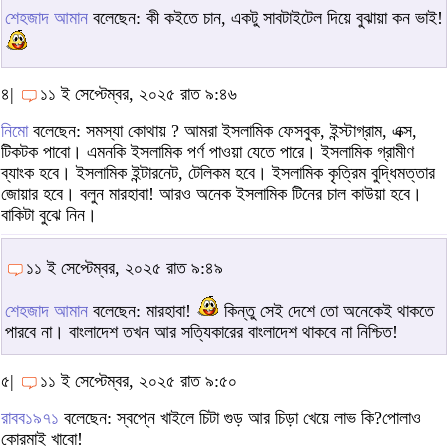
শেহজাদ আমান
বলেছেন: কী কইতে চান, একটু সাবটাইটেল দিয়ে বুঝায়া কন ভাই!
৪|
১১ ই সেপ্টেম্বর, ২০২৫ রাত ৯:৪৬
নিমো
বলেছেন: সমস্যা কোথায় ? আমরা ইসলামিক ফেসবুক, ইন্স্টাগ্রাম, এক্স,
টিকটক পাবো। এমনকি ইসলামিক পর্ণ পাওয়া যেতে পারে। ইসলামিক গ্রামীণ
ব্যাংক হবে। ইসলামিক ইন্টারনেট, টেলিকম হবে। ইসলামিক কৃত্রিম বুদ্ধিমত্তার
জোয়ার হবে। বলুন মারহাবা! আরও অনেক ইসলামিক টিনের চাল কাউয়া হবে।
বাকিটা বুঝে নিন।
১১ ই সেপ্টেম্বর, ২০২৫ রাত ৯:৪৯
শেহজাদ আমান
বলেছেন: মারহাবা!
কিন্তু সেই দেশে তো অনেকেই থাকতে
পারবে না। বাংলাদেশ তখন আর সত্যিকারের বাংলাদেশ থাকবে না নিশ্চিত!
৫|
১১ ই সেপ্টেম্বর, ২০২৫ রাত ৯:৫০
রাবব১৯৭১
বলেছেন: স্বপ্নে খাইলে চিটা গুড় আর চিড়া খেয়ে লাভ কি?পোলাও
কোরমাই খাবো!