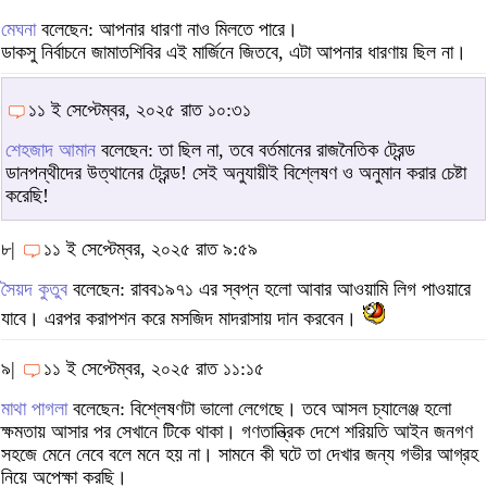
মেঘনা
বলেছেন: আপনার ধারণা নাও মিলতে পারে।
ডাকসু নির্বাচনে জামাতশিবির এই মার্জিনে জিতবে, এটা আপনার ধারণায় ছিল না।
১১ ই সেপ্টেম্বর, ২০২৫ রাত ১০:৩১
শেহজাদ আমান
বলেছেন: তা ছিল না, তবে বর্তমানের রাজনৈতিক ট্রেন্ড
ডানপন্থীদের উত্থানের ট্রেন্ড! সেই অনুযায়ীই বিশ্লেষণ ও অনুমান করার চেষ্টা
করেছি!
৮|
১১ ই সেপ্টেম্বর, ২০২৫ রাত ৯:৫৯
সৈয়দ কুতুব
বলেছেন: রাবব১৯৭১ এর স্বপ্ন হলো আবার আওয়ামি লিগ পাওয়ারে
যাবে। এরপর করাপশন করে মসজিদ মাদরাসায় দান করবেন।
৯|
১১ ই সেপ্টেম্বর, ২০২৫ রাত ১১:১৫
মাথা পাগলা
বলেছেন: বিশ্লেষণটা ভালো লেগেছে। তবে আসল চ্যালেঞ্জ হলো
ক্ষমতায় আসার পর সেখানে টিকে থাকা। গণতান্ত্রিক দেশে শরিয়তি আইন জনগণ
সহজে মেনে নেবে বলে মনে হয় না। সামনে কী ঘটে তা দেখার জন্য গভীর আগ্রহ
নিয়ে অপেক্ষা করছি।