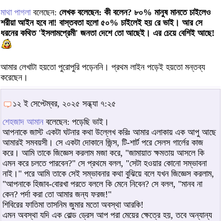
মাথা পাগলা
বলেছেন:
লেখক বলেছেন: কী বলেন? ৮০% মানুষ মানতে চাইলেও
শরীয়া আইন হবে না! বাস্তবতা হলো ৫০% চাইলেই হয় রে ভাই। আর সে
ধরনের কথিত 'ইসলামপ্রেমী' জনতা দেশে তো আছেই। এর চেয়ে বেশিই আছে!
আমার লেখাটা হয়তো পুরোপুরি পড়েননি। প্রথম লাইন পড়েই হয়তো মন্তব্য
করেছেন।
১২ ই সেপ্টেম্বর, ২০২৫ সন্ধ্যা ৭:২৫
শেহজাদ আমান
বলেছেন: পড়েছি ভাই।
আপনাকে জাস্ট একটা ঘটনার কথা উল্লেখ করিঃ আমার এলাকায় এক আপু আছে
আমারই সমবয়সী। সে একটা দোকানে জিন্স, টি-শার্ট পরে সেলস গার্লের কাজ
করে। আমি তাকে জিজ্ঞেস করলাম মজা করে, "জামায়াত ক্ষমতায় আসলে কি
এমন করে চলতে পারবেন?" সে প্রথমে বলল, "সেটা হওয়ার কোনো সম্ভাবনা
নাই।" পরে আমি তাকে সেই সম্ভাবনার কথা বুঝিয়ে বলে যখন জিজ্ঞেস করলাম,
"আপনাকে হিজাব-বোরখা পরতে বললে কি মেনে নিবেন? সে বলল, "মানব না
কেন? পর্দা করা তো আমার জন্য ফরজ!"
শিবিরের ফাতিমা তাসনিম জুমার মতো অবস্থা আরকি!
এমন অবস্থা যদি এক বোল্ড ড্রেস আপ পরা মেয়ের ক্ষেত্রে হয়, তবে অন্যান্য