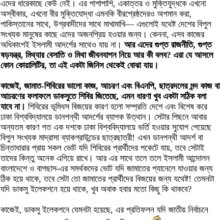
এদের ধারেকাছে কেউ নেই। এর পাশাপাশি, একাত্তর ও মুক্তিযুদ্ধকে এখনো
অস্বীকার, এখনো বীর মুক্তিযোদ্ধা এমনকি বীরশ্রেষ্ঠদেরও অপমান করা,
পাকিস্তানের সাথে, উগ্রবাদীদের সাথে মাখামাখি— এগুলোই যথেষ্ট দেশের বিপুল
সংখ্যক মানুষের কাছে এদের অজনপ্রিয় হওয়ার জন্য। কেননা, এসব কাজের
অধিকাংশই ইসলামী আদর্শের সাথেও যায় না।
আর এদের গুপ্ত রাজনীতি, গুপ্ত
ষড়যন্ত্র, মিথ্যার বেসাতি ও মিথা জীবনযাপন নিয়ে আর কী বলব? এরা যে আসলে
কোন কোয়ালিটির, তা এই একটা জিনিস থেকেই বোঝা যায়।
কাজেই, জামাত-শিবিরের ভালো কাজ, আচরণ এবং বিএনপি, ছাত্রদলের মন্দ কাজ বা
আচরণের ফলাফলে ডাকসুতে শিবির জিতেছে, এমন ধারণা খুব একটা সঠিক বলা
যাবে না।
শিবিরের ভূমিধস বিজয়ের কারণ হলো সম্প্রতি দেশে এবং বিশেষ করে
ঢাকা বিশ্ববিদ্যালয়ে ডানপন্থী আদর্শের ব্যাপক উত্থান। সেটার পিছনে আবার
অন্যতম কারণ গত এক দশকে ঢাকা বিশ্ববিদ্যালয়ে ভর্তি হওয়ার সুযোগ পেয়েছে
বিপুল সংখ্যক মাদ্রাসা ব্যাকগ্রাউন্ডের ছাত্রছাত্রী! এখন ডানপন্থী আদর্শ বা
চিন্তাধারার প্রায় সকল ভোট যদি শিবিরের প্রার্থীদের পকেটে যায়, তবে সেটাই
তাদের কিন্তু অনেক এগিয়ে রাখে। আর এর সাথে তলে তলে ইসলামী আন্দোলন
বাংলাদেশে ও বাগছাস-এর সমর্থকদের ভোট যদি জামাতের প্যানেলে যাওয়ার জন্য
ঠিক হয়ে থাকে, তবে সেটা তো জামাতের প্রার্থীদের বিজয়ের জন্য যথেষ্ট! তেমনটা
যদি ডাকসু ইলেকশনে হয়ে থাকে, খুব অবাক হবার মতো কিছু কি থাকবে?
কাজেই, ডাকসু ইলেকশনে যেমনটা হয়েছে, এর প্রতিফলন যদি জাতীয় নির্বাচনে