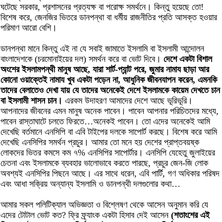
ঘটেছে সরকার, প্রশাসনের প্রত্যক্ষ বা পরোক্ষ সমর্থনে। কিন্তু হয়েছে তো!
বিশেষ করে, জেনজির ভিতরে ডানপন্থা বা ধর্মীয় রাজনীতির প্রতি আসক্ত হওয়ার
পরিমাণ আরো বেশি।
ডানপন্থা মানে কিন্তু এই না যে সবাই জামাতে ইসলামি বা ইসলামী আন্দোলন
বাংলাদেশকে (চরমোনাইয়ের দল) সমর্থন করে বা ভোট দিবে।
দেশে একটা বিশাল
অংশের ইসলামপন্থী মানুষ আছে, যারা শার্ট-প্যান্ট পরে, জুমার নামায ছাড়া আর
কোনো ওয়াক্তেই নামায খুব একটা পড়েন না, আধুনিক জীবনযাপন করেন, এমনকি
তাদের বেলাতেও দেখা যায় যে তাদের অনেকেই দেশে ইসলামকে কায়েম দেখতে চান
বা ইসলামী শাসন চান।
এরকম উদাহরণ আমাদের দেশে আছে ভূরিভূরি।
আপনাদের জীবনের এমন মানুষ অনেক পাবেন। পাবেন আপনার পরিচিতদের মধ্যে,
পাবেন রাস্তাঘাটে চলতে ফিরতে…অনেকই পাবেন। তো এদের অনেকেই আমি
দেখেছি বর্তমানে এনসিপি বা এবি টাইপের দলকে সাপোর্ট করছে। বিশেষ করে আমি
দেখেছি এনসিপির সমর্থন প্রচুর। আমার তো মনে হয় দেশের প্রাপ্তবয়ষ্ক
লোকদের ভিতর কমসে কম ৭% এনসিপির সাপোর্টার। এনসিপি যেহেতু জুলাইয়ের
চেতনা এবং ইসলামকে ব্যবহার ভালোভাবে করতে পারছে, প্রচুর জেন-জি লোক
অবশ্যই এনসিপির পিছনে আছে। এর সাথে ধরেন, এবি পার্টি, গণ অধিকার পরিষদ
এবং আধা সক্রিয় অন্যান্য ইসলামি ও ডানপন্থী দলগুলোর কথা…
আমার সকল পলিটিক্যাল অভিজ্ঞতা ও বিশ্লেষণ থেকে আসেন অনুমান করি যে
এদের টোটাল ভোট কত? ফ্রি ফ্র্যাংক একটা হিসাব দেই আসেন
(শতাংশের এই