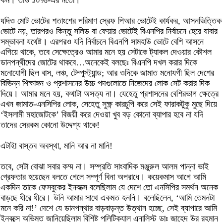
কম। তাও ১০%-এর মতো।
যদিও মোট ভোটের শতাংশের পরিমাণ স্রেফ পিআর ভোটেই কার্যকর, আসনভিত্তিক
ভোটে নয়, তারপরও কিন্তু সলিড বা ফেয়ার ভোটেই বিএনপির নির্বাচনে হেরে যাবার
সম্ভাবনা যথেষ্ট। এরপরও যদি নির্বাচনে বিএনপি সামহাউ ভোটে বেশি আসনে
এগিয়ে থাকে, তবে সেক্ষেত্রেও আমার মনে হয় সেটাকে ট্যাকল দেওয়ার কৌশল
ডানপন্থীদের জোটের থাকবে…অনেকেই বলছেঃ বিএনপি দখল করার দিকে
মনোযোগী ছিল বাস, লঞ্চ, টেম্পুস্ট্যান্ড; আর ওদিকে জামাত মনোযগী ছিল দেশের
বিভিন্ন শিক্ষাঙ্গন ও প্রশাসনের উচ্চ পদগুলোতে নিজেদের লোক সেট করার দিক
দিয়ে। আমার মনে হয়, কথাটা অসত্য না। যেহেতু প্রশাসনের বেশিরভাগ ক্ষেত্রে
এখন জামাত-এনসিপির লোক, সেহেতু সুক্ষ্ণ কারচুপি করে সেই ফারাকটুকু মুছে দিয়ে
‘ইসলামী মহাজোটকে’ বিজয়ী করে দেওয়া খুব বড় কোনো ব্যাপার হবে না যদি
তাদের সেরকম কোনো উদ্দেশ্য থাকে!
এটাইা বাস্তব অবস্থা, মানি আর না মানি!
তবে, সেটা বোঝা সবার কম্ম না। সম্প্রতি সাংবাদিক মঞ্জুরুল আলম পান্না ভাই
গ্রেফতার হয়েছেন বলতে গেলে সম্পূর্ণ বিনা অপরাধে। কয়েকমাস আগে আমি
একদিন তাকে ফেসবুকের ইনবক্সে বলেছিলাম যে দেশে তো এনসিপির সমর্থন অনেক
বাড়ছে ধীরে ধীরে। উনি আমার সাথে একমত হননি। বলেছিলেন, ‘আমি তেমনটা
মনে করি না!’ দেশে যে ডানপন্থার বাড়বাড়ন্ত উত্থান হচ্ছে, সেই ব্যাপারে আমি
ইনবক্সে অভিমত জানিয়েছিলাম বিশিষ্ট পলিটিক্যাল এনালিস্ট ডাঃ জাহেদ উর রহমান