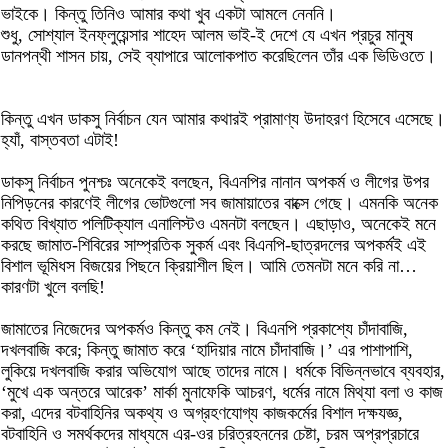
ভাইকে। কিন্তু তিনিও আমার কথা খুব একটা আমলে নেননি।
শুধু, সোশ্যাল ইনফ্লুয়েন্সার শাহেদ আলম ভাই-ই দেশে যে এখন প্রচুর মানুষ
ডানপন্থী শাসন চায়, সেই ব্যাপারে আলোকপাত করেছিলেন তাঁর এক ভিডিওতে।
কিন্তু এখন ডাকসু নির্বাচন যেন আমার কথারই প্রামাণ্য উদাহরণ হিসেবে এসেছে।
হ্যাঁ, বাস্তবতা এটাই!
ডাকসু নির্বাচন পুনশ্চঃ অনেকেই বলছেন, বিএনপির নানান অপকর্ম ও লীগের উপর
নিপিড়নের কারণেই লীগের ভোটগুলো সব জামায়াতের বাক্সে গেছে। এমনকি অনেক
কথিত বিখ্যাত পলিটিক্যাল এনালিস্টও এমনটা বলছেন। এছাড়াও, অনেকেই মনে
করছে জামাত-শিবিরের সাম্প্রতিক সুকর্ম এবং বিএনপি-ছাত্রদলের অপকর্মই এই
বিশাল ভূমিধস বিজয়ের পিছনে ক্রিয়াশীল ছিল। আমি তেমনটা মনে করি না…
কারণটা খুলে বলছি!
জামাতের নিজেদের অপকর্মও কিন্তু কম নেই। বিএনপি প্রকাশ্যে চাঁদাবাজি,
দখলবাজি করে; কিন্তু জামাত করে ‘হাদিয়ার নামে চাঁদাবাজি।’ এর পাশাপাশি,
লুকিয়ে দখলবাজি করার অভিযোগ আছে তাদের নামে। ধর্মকে বিভিন্নভাবে ব্যবহার,
‘মুখে এক অন্তরে আরেক’ মার্কা মুনাফেকি আচরণ, ধর্মের নামে মিথ্যা বলা ও কাজ
করা, এদের বটবাহিনির অকথ্য ও অগ্রহণযোগ্য কাজকর্মের বিশাল দক্ষযজ্ঞ,
বটবাহিনি ও সমর্থকদের মাধ্যমে এর-ওর চরিত্রহননের চেষ্টা, চরম অপ্রপ্রচারে