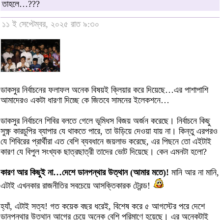
তাহলে…???
১১ ই সেপ্টেম্বর, ২০২৫ রাত ৯:৩০
ডাকসুর নির্বাচনের ফলাফল অনেক বিষয়ই ক্লিয়ার করে দিয়েছে…এর পাশাপাশি
আমাদেরও একটা ধারণা দিচ্ছে কে জিতবে সামনের ইলেকশনে…
ডাকসুর নির্বাচনে শিবির বলতে গেলে ভূমিধস বিজয় অর্জন করেছে। নির্বাচনে কিছু
সুক্ষ্ণ কারচুপির ব্যাপার যে থাকতে পারে, তা উড়িয়ে দেওয়া যায় না। কিন্তু এরপরও
যে শিবিরের প্রার্থীরা এত বেশি ব্যবধানে জয়লাভ করেছে, এর পিছনে তো এইটাই
কারণ যে বিপুল সংখ্যক ছাত্রছাত্রী তাদের ভোট দিয়েছে। কেন এমনটা হলো?
কারণ আর কিছুই না…দেশে ডানপন্থার উত্থান (আমার মতে)!
মানি আর না মানি,
এটাই এখনকার রাজনীতির সবচেয়ে আসক্তিকারক ট্রেন্ড!
হ্যাঁ, এটাই সত্য! গত কয়েক বছর ধরেই, বিশেষ করে ৫ আগস্টের পরে দেশে
ডানপন্থার উত্থান আগের চেয়ে অনেক বেশি পরিমাণে হয়েছে। এর অনেকটাই