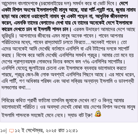
আন্দোলন বাংলাদেশকে (চরমোনাইয়ের দল) সমর্থন করে বা ভোট দিবে।
দেশে
একটা বিশাল অংশের ইসলামপন্থী মানুষ আছে, যারা শার্ট-প্যান্ট পরে, জুমার নামায
ছাড়া আর কোনো ওয়াক্তেই নামায খুব একটা পড়েন না, আধুনিক জীবনযাপন
করেন, এমনকি তাদের বেলাতেও দেখা যায় যে তাদের অনেকেই দেশে ইসলামকে
কায়েম দেখতে চান বা ইসলামী শাসন চান।
এরকম উদাহরণ আমাদের দেশে আছে
ভূরিভূরি। আপনাদের জীবনের এমন মানুষ অনেক পাবেন। পাবেন আপনার
পরিচিতদের মধ্যে, পাবেন রাস্তাঘাটে চলতে ফিরতে…অনেকই পাবেন। তো
এদের অনেকেই আমি দেখেছি বর্তমানে এনসিপি বা এবি টাইপের দলকে সাপোর্ট
করছে। বিশেষ করে আমি দেখেছি এনসিপির সমর্থন প্রচুর। আমার তো মনে হয়
দেশের প্রাপ্তবয়ষ্ক লোকদের ভিতর কমসে কম ৭% এনসিপির সাপোর্টার।
এনসিপি যেহেতু জুলাইয়ের চেতনা এবং ইসলামকে ব্যবহার ভালোভাবে করতে
পারছে, প্রচুর জেন-জি লোক অবশ্যই এনসিপির পিছনে আছে। এর সাথে ধরেন,
এবি পার্টি, গণ অধিকার পরিষদ এবং আধা সক্রিয় অন্যান্য ইসলামি ও ডানপন্থী
দলগুলোর কথা…
শিবিরের কথিত প্রার্থী ফাতিমা তাসনিম জুমাকে দেখেন না? ও কিন্তু আমার
ভালোভাবেই পরিচিত। ওর অবস্থা দেখেই বোঝা যায় দেশের বিশাল অংশের মানুষ
ইসলামি শাসনকে সহজেই মেনে নেবে। স্যাড বাট ট্রু!
১০|
১২ ই সেপ্টেম্বর, ২০২৫ রাত ১২:৫১