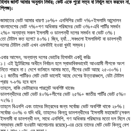
হিসাব জাস্ট আমার অনুমান নির্ভর; কেউ একে পুরো সত্য বা নির্ভুল মনে করবেন না,
প্লিজ):
জামাতের ভোট আমার ধারণা ১৮%+ এনসিপির ভোট ৭%+ইসলামি আন্দোলন
বাংলাদেশের ভোট ৭%+গণ অধিকার পরিষদের ভোট ৩%+এবি পার্টির সমর্থন
২%+ অন্যান্য সকল ইসলামী ও ডানপন্থী দলের সমর্থন বা ভোট ৩%।
তো টোটাল কত হলো? ৪০%। জ্বি, হ্যাঁ…সবগুলো ইসলামিস্ট বা ডানপন্থী
দলের টোটাল ভোট এখন এমনটাই হওয়া খুবই সম্ভব।
এবার আসেন, অন্যান্য দলের ভোটের হিসাবটা একটু করিঃ
১। এই ইন্টেরিমের অধীনে নির্বাচন হলে স্বাভাবিকভাবেই আওয়ামী লীগকে অংশ
নিতে পারবে না। দেশে বর্তমানে আমার মতে, লীগের ভোট আছে ২৫-৩০%।
২। জাতীয় পার্টিরও মোট ভোট ভালোই আছে দেশের উত্তরাঞ্চলে, যেটা টোটাল
প্রায় ৭-৮% হবে বলে
তাহলে, বাকি ভোটারদের পারসেন্ট অবশিষ্ট থাকেঃ
ডানপন্থীদের মোট ভোট ৪০%+লীগের ভোট ২৫%+ জাতীয় পার্টির ভোট ৫%=
৭২%।
তাহলে বিএনপি এবং তাদের মিত্রদের জন্য সর্বোচ্চ ভোট অবশিষ্ট থাকে ২৮%।
সর্বোচ্চ ৩০% ও যদি ধরি, তাহলেও কিন্তু ডানপন্থীদের 'ইসলামী মহাজোট’(সকল
ইসলামী বা ডানপন্থী দল, সাথে এনসিপি, গণ অধিকার পরিষদের মতো দল মিলে যে
সম্ভাব্য জোট হওয়াটা আলোচনায় রয়েছে)-এর চেয়ে তাদের মোট ভোট কিন্তু বেশ