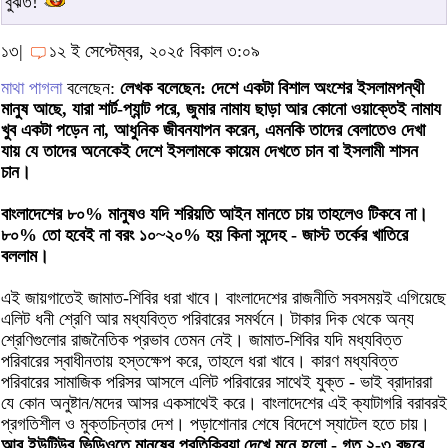
বুঝত!
১৩|
১২ ই সেপ্টেম্বর, ২০২৫ বিকাল ৩:০৯
মাথা পাগলা
বলেছেন:
লেখক বলেছেন: দেশে একটা বিশাল অংশের ইসলামপন্থী
মানুষ আছে, যারা শার্ট-প্যান্ট পরে, জুমার নামায ছাড়া আর কোনো ওয়াক্তেই নামায
খুব একটা পড়েন না, আধুনিক জীবনযাপন করেন, এমনকি তাদের বেলাতেও দেখা
যায় যে তাদের অনেকেই দেশে ইসলামকে কায়েম দেখতে চান বা ইসলামী শাসন
চান।
বাংলাদেশের ৮০% মানুষও যদি শরিয়তি আইন মানতে চায় তাহলেও টিকবে না।
৮০% তো হবেই না বরং ১০~২০% হয় কিনা সন্দেহ - জাস্ট তর্কের খাতিরে
বললাম।
এই জায়গাতেই জামাত-শিবির ধরা খাবে। বাংলাদেশের রাজনীতি সবসময়ই এগিয়েছে
এলিট ধনী শ্রেণি আর মধ্যবিত্ত পরিবারের সমর্থনে। টাকার দিক থেকে অন্য
শ্রেণিগুলোর রাজনৈতিক প্রভাব তেমন নেই। জামাত-শিবির যদি মধ্যবিত্ত
পরিবারের স্বাধীনতায় হস্তক্ষেপ করে, তাহলে ধরা খাবে। কারণ মধ্যবিত্ত
পরিবারের সামাজিক পরিসর আসলে এলিট পরিবারের সাথেই যুক্ত - ভাই ব্রাদাররা
যে কোন অনুষ্টান/মদের আসর একসাথেই করে। বাংলাদেশের এই ক্যাটাগরি বরাবরই
প্রগতিশীল ও মুক্তচিন্তার দেশ। পড়াশোনার শেষে বিদেশে স্যাটেল হতে চায়।
আর ইউটিউব ভিডিওতে মানুষের প্রতিক্রিয়া দেখে মনে হলো - গত ২-৩ বছরে