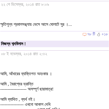
২২ শে ডিসেম্বর, ২০১৪ রাত ৮:০৯
স্মৃতিশূন্য প্রবালসন্ধ্যায় ভেসে আসে ঘোলাটে সুর ।...
৭৮ টি
+১৮
নিজস্ব শব্দবিলাস !
০৮ ই নভেম্বর, ২০১৪ রাত ২:৩২
আমি, আঁধারের ব্যাক্তিগত অহংকার ।
আমি , বৈরাগ্যের ভ্রান্তি
------------------ অসম্পূর্ণ ছায়ামাত্র!
আমি ব্যাথিত , ব্যর্থ নই।
---------------- এখনো আকাশ দেখি