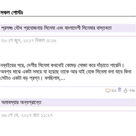
সকল পোস্টঃ
প্রসঙ্গঃ যৌথ প্রযোজনায় সিনেমা এবং বাংলাদেশী সিনেমার বাস্তবতা
৩০ শে জুন, ২০১৭ বিকাল ৩:১৬
নব্বইয়ের পরে, দেশীয় সিনেমা কখনোই কোমড় সোজা করে দাঁড়াতে পারেনি।
অবশ্য মাঝে একটা সময়ে যা হয়েছে তাকে আর যাই হোক সিনেমা বলা যাবে কিনা
সেটাও একটা বড় প্রশ্ন। বলছিলাম,...
২০ টি
+৬
অমাবস্যার অন্যপ্রান্তে
২৬ শে মে, ২০১৭ রাত ১১:২৭