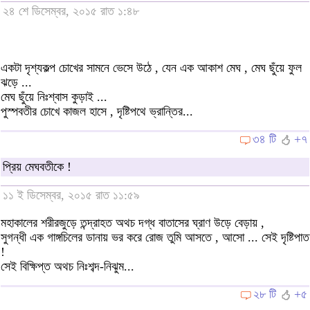
২৪ শে ডিসেম্বর, ২০১৫ রাত ১:৪৮
একটা দৃশ্যকল্প চোখের সামনে ভেসে উঠে , যেন এক আকাশ মেঘ , মেঘ ছুঁয়ে ফুল
ঝড়ে ...
মেঘ ছুঁয়ে নিঃশ্বাস কুড়াই ...
পুস্পবতীর চোখে কাজল হাসে , দৃষ্টিপথে ভ্রান্তির...
৩৪ টি
+৭
প্রিয় মেঘবতীকে !
১১ ই ডিসেম্বর, ২০১৫ রাত ১১:৫৯
মহাকালের শরীরজুড়ে তন্দ্রাহত অথচ দগ্ধ বাতাসের ঘ্রাণ উড়ে বেড়ায় ,
সুগন্ধী এক গাঙ্গচিলের ডানায় ভর করে রোজ তুমি আসতে , আসো ... সেই দৃষ্টিপাত
!
সেই বিক্ষিপ্ত অথচ নিঃশব্দ-নিঝুম...
২৮ টি
+৫