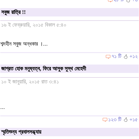
সবুজ রাত্রি !!
১৬ ই ফেব্রুয়ারি, ২০১৫ বিকাল ৫:৪০
শব্দহীন সবুজ অন্ধকার ।...
৭১ টি
+১২
জাগ্রত হোক মনুষ্যত্ব, ফিরে আসুক সুস্থ মেহেদী
১০ ই জানুয়ারি, ২০১৫ রাত ৩:৪১
...
১২৩ টি
+১৫
স্মৃতিশুন্য প্রবালসন্ধ্যায়