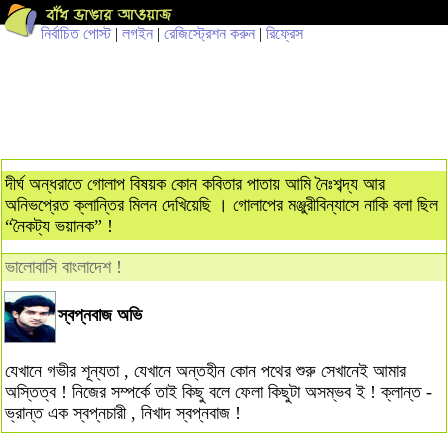
নির্বাচিত পোস্ট
|
লগইন
|
রেজিস্ট্রেশন করুন
|
রিফ্রেস
দীর্ঘ অন্ধরাতে গোলাপ বিষয়ক কোন কবিতার পাতায় আমি নৈঃশব্দ্য আর
অনিভপ্রেত ক্লান্তির মিলন দেখিয়েছি । গোলাপের মঞ্জুরীবিন্যাসে নাকি বলা ছিল
“নৈকট্য ভয়ানক” !
ভালোবাসি বাংলাদেশ !
স্বপ্নবাজ অভি
যেখানে গভীর শূন্যতা , যেখানে অন্তহীন কোন পথের শুরু সেখানেই আমার
অস্তিত্ব ! নিজের সম্পর্কে তাই কিছু বলে ফেলা কিছুটা অসম্ভব ই ! ক্লান্ত -
ভ্রান্ত এক স্বপ্নচারী , নিখাদ স্বপ্নবাজ !