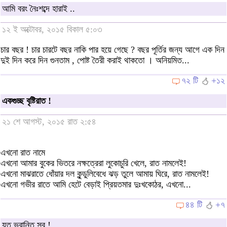
আমি বরং নৈঃশব্দে হারাই ..
১২ ই অক্টোবর, ২০১৫ বিকাল ৫:০৩
চার বছর ! চার চারটে বছর নাকি পার হয়ে গেছে ? বছর পূর্তির জন্য আগে এক দিন
দুই দিন করে দিন গুনতাম , পোষ্ট তৈরী করাই থাকতো । অনিয়মিত...
৭২ টি
+১২
একগুচ্ছ বৃষ্টিরাত !
২১ শে আগস্ট, ২০১৫ রাত ২:৫৪
এখনো রাত নামে
এখনো আমার বুকের ভিতরে নক্ষত্রেরা লুকোচুরি খেলে, রাত নামলেই!
এখনো মাঝরাতে ধোঁয়ার দল কুন্ডুলিবেধে ঝড় তুলে আমায় ঘিরে, রাত নামলেই!
এখনো গভীর রাতে আমি হেটে বেড়াই প্রিয়তমার দুঃখকোঠর, এখনো...
৪৪ টি
+৭
যত ভ্রান্তি সব !