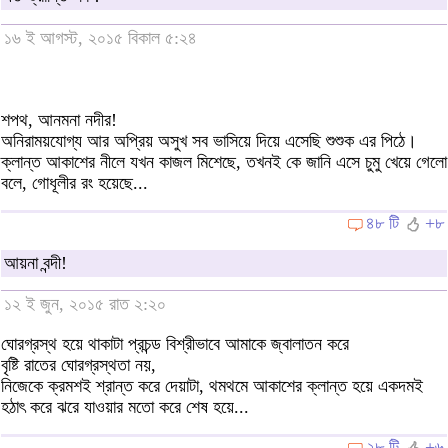
১৬ ই আগস্ট, ২০১৫ বিকাল ৫:২৪
শপথ, আনমনা নদীর!
অনিরাময়যোগ্য আর অপ্রিয় অসুখ সব ভাসিয়ে দিয়ে এসেছি শুশুক এর পিঠে।
ক্লান্ত আকাশের নীলে যখন কাজল মিশেছে, তখনই কে জানি এসে চুমু খেয়ে গেলো
বলে, গোধূলীর রং হয়েছে...
৪৮ টি
+৮
আয়না বন্দী!
১২ ই জুন, ২০১৫ রাত ২:২০
ঘোরগ্রস্থ হয়ে থাকাটা প্রচন্ড বিশ্রীভাবে আমাকে জ্বালাতন করে
বৃষ্টি রাতের ঘোরগ্রস্থতা নয়,
নিজেকে ক্রমশই শ্রান্ত করে দেয়াটা, থমথমে আকাশের ক্লান্ত হয়ে একদমই
হঠাৎ করে ঝরে যাওয়ার মতো করে শেষ হয়ে...
২৮ টি
+৬