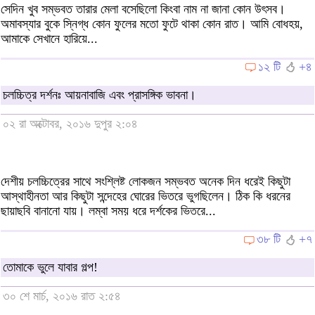
সেদিন খুব সম্ভবত তারার মেলা বসেছিলো কিংবা নাম না জানা কোন উৎসব।
অমাবস্যার বুকে স্নিগ্ধ কোন ফুলের মতো ফুটে থাকা কোন রাত। আমি বোধহয়,
আমাকে সেখানে হারিয়ে...
১২ টি
+৪
চলচ্চিত্র দর্শনঃ আয়নাবাজি এবং প্রাসঙ্গিক ভাবনা।
০২ রা অক্টোবর, ২০১৬ দুপুর ২:০৪
দেশীয় চলচ্চিত্রের সাথে সংশ্লিষ্ট লোকজন সম্ভবত অনেক দিন ধরেই কিছুটা
আস্থাহীনতা আর কিছুটা সন্দেহের ঘোরের ভিতরে ভুগছিলেন। ঠিক কি ধরনের
ছায়াছবি বানানো যায়। লম্বা সময় ধরে দর্শকের ভিতরে...
৩৮ টি
+৭
তোমাকে ভুলে যাবার গল্প!
৩০ শে মার্চ, ২০১৬ রাত ২:৫৪