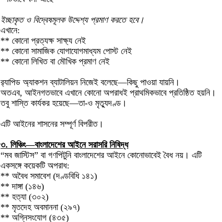
ইচ্ছাকৃত ও বিদ্বেষমূলক উদ্দেশ্য প্রমাণ করতে হবে।
এখানে:
** কোনো প্রত্যক্ষ সাক্ষ্য নেই
** কোনো সামাজিক যোগাযোগমাধ্যম পোস্ট নেই
** কোনো লিখিত বা মৌখিক প্রমাণ নেই
র‌্যাপিড অ্যাকশন ব্যাটালিয়ন নিজেই বলেছে—কিছু পাওয়া যায়নি।
অতএব, আইনগতভাবে এখানে কোনো অপরাধই প্রাথমিকভাবে প্রতিষ্ঠিত হয়নি।
তবু শাস্তি কার্যকর হয়েছে—তা-ও মৃত্যুদণ্ড।
এটি আইনের শাসনের সম্পূর্ণ বিপরীত।
৩. লিঞ্চিং—বাংলাদেশের আইনে সরাসরি নিষিদ্ধ
“মব জাস্টিস” বা গণপিটুনি বাংলাদেশের আইনে কোনোভাবেই বৈধ নয়। এটি
একসঙ্গে কয়েকটি অপরাধ:
** অবৈধ সমাবেশ (দণ্ডবিধি ১৪১)
** দাঙ্গা (১৪৬)
** হত্যা (৩০২)
** মৃতদেহ অবমাননা (২৯৭)
** অগ্নিসংযোগ (৪৩৫)