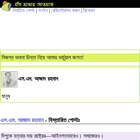
নির্বাচিত পোস্ট
|
লগইন
|
রেজিস্ট্রেশন করুন
|
রিফ্রেস
নিজস্ব ভাবনা চিন্তা নিয়ে আমার ভার্চুয়াল জগত!
এস.এম. আজাদ রহমান
মানুষ
এস.এম. আজাদ রহমান
› বিস্তারিত পোস্টঃ
দিপুকে হত্যার দায় রাষ্ট্রের—আইনগতভাবেও। সমাজেরও।