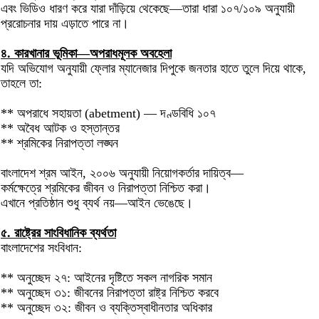
এবং ভিডিও ধারণ করে যারা দাঁড়িয়ে থেকেছে—তারা ধারা ১০৭/১০৯ অনুযায়ী
প্ররোচনার দায় এড়াতে পারে না।
৪. কারখানার ভূমিকা—অপরাধমূলক অবহেলা
যদি অভিযোগ অনুযায়ী ফ্লোর ম্যানেজার দিপুকে জনতার হাতে তুলে দিয়ে থাকে,
তাহলে তা:
** অপরাধে সহায়তা (abetment) — দণ্ডবিধি ১০৭
** অবৈধ আটক ও হস্তান্তর
** শ্রমিকের নিরাপত্তা লঙ্ঘন
বাংলাদেশ শ্রম আইন, ২০০৬ অনুযায়ী নিয়োগকর্তার দায়িত্ব—
কর্মক্ষেত্রে শ্রমিকের জীবন ও নিরাপত্তা নিশ্চিত করা।
এখানে প্রতিষ্ঠান শুধু ব্যর্থ নয়—আইন ভেঙেছে।
৫. রাষ্ট্রের সাংবিধানিক ব্যর্থতা
বাংলাদেশের সংবিধান:
** অনুচ্ছেদ ২৭: আইনের দৃষ্টিতে সকল নাগরিক সমান
** অনুচ্ছেদ ৩১: জীবনের নিরাপত্তা রাষ্ট্র নিশ্চিত করবে
** অনুচ্ছেদ ৩২: জীবন ও ব্যক্তিস্বাধীনতার অধিকার