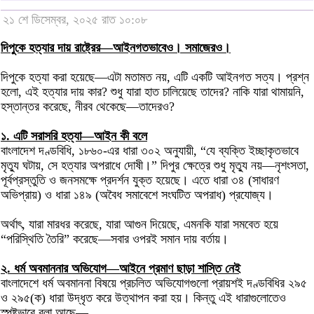
২১ শে ডিসেম্বর, ২০২৫ রাত ১০:০৮
দিপুকে হত্যার দায় রাষ্ট্রের—আইনগতভাবেও। সমাজেরও।
দিপুকে হত্যা করা হয়েছে—এটা মতামত নয়, এটি একটি আইনগত সত্য। প্রশ্ন
হলো, এই হত্যার দায় কার? শুধু যারা হাত চালিয়েছে তাদের? নাকি যারা থামায়নি,
হস্তান্তর করেছে, নীরব থেকেছে—তাদেরও?
১. এটি সরাসরি হত্যা—আইন কী বলে
বাংলাদেশ দণ্ডবিধি, ১৮৬০-এর ধারা ৩০২ অনুযায়ী, “যে ব্যক্তি ইচ্ছাকৃতভাবে
মৃত্যু ঘটায়, সে হত্যার অপরাধে দোষী।” দিপুর ক্ষেত্রে শুধু মৃত্যু নয়—নৃশংসতা,
পূর্বপ্রস্তুতি ও জনসমক্ষে প্রদর্শন যুক্ত হয়েছে। এতে ধারা ৩৪ (সাধারণ
অভিপ্রায়) ও ধারা ১৪৯ (অবৈধ সমাবেশে সংঘটিত অপরাধ) প্রযোজ্য।
অর্থাৎ, যারা মারধর করেছে, যারা আগুন দিয়েছে, এমনকি যারা সমবেত হয়ে
“পরিস্থিতি তৈরি” করেছে—সবার ওপরই সমান দায় বর্তায়।
২. ধর্ম অবমাননার অভিযোগ—আইনে প্রমাণ ছাড়া শাস্তি নেই
বাংলাদেশে ধর্ম অবমাননা বিষয়ে প্রচলিত অভিযোগগুলো প্রায়শই দণ্ডবিধির ২৯৫
ও ২৯৫(ক) ধারা উদ্ধৃত করে উত্থাপন করা হয়। কিন্তু এই ধারাগুলোতেও
স্পষ্টভাবে বলা আছে—