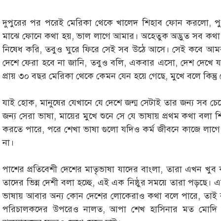
দুপুরের পর পরেই মেরিকা থেকে খালেদ শিহাব ফোন করলো, পুর
মাঝে ফোনে কথা হয়, ভাল লাগে আমার। অহেতুক অদ্ভুত সব কথা 
নিষেধ করি, তবুও ঘুরে ফিরে সেই সব উঠে আসে। সেই কবে আম
দেশে ফেরা হবে না জানি, তবুও বলি, একবার এসো, দেশ দেখে
প্রায় ৩০ বছর মেরিকা থেকে কেমন যেন হয়ে গেছে, মুখে বলে কিন্ত
যাই হোক, মানুষের যেখানে যে দেশে জন্ম সেটাই তার জন্য সব চ
জন্য সেরা ভাষা, মায়ের মুখে শুনে সে যে ভাষায় প্রথম কথা বলা 
করতে পারে, পরে শেখা ভাষা গুলো যদিও কর্ম জীবনে কাজে লাগে
না।
পাশের প্রতিবেশী দেশের মাতৃভাষা যাদের বাংলা, তারা এখন খু
তাদের ভিন্ন দেশী বলা হচ্ছে, এই এক নিষ্ঠুর সময়ে তারা পড়ছে
ভাষায় আবার অন্য কোন দেশের লোকেরাও কথা বলে পারে, তাই 
পরিচালকদের উপরেও নালত, আপা শেখ হাসিনার মত মোদি 