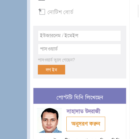
নোটিশ বোর্ড
পাসওয়ার্ড ভুলে গেছেন?
পোস্টটি যিনি লিখেছেন
সাহাদাত উদরাজী
অনুসরণ করুন