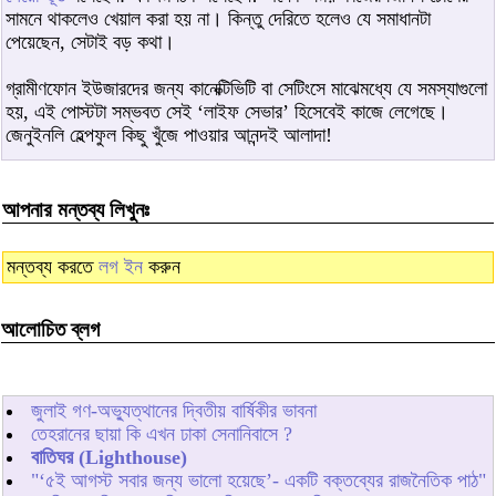
সামনে থাকলেও খেয়াল করা হয় না। কিন্তু দেরিতে হলেও যে সমাধানটা
পেয়েছেন, সেটাই বড় কথা।
গ্রামীণফোন ইউজারদের জন্য কানেক্টিভিটি বা সেটিংসে মাঝেমধ্যে যে সমস্যাগুলো
হয়, এই পোস্টটা সম্ভবত সেই ‘লাইফ সেভার’ হিসেবেই কাজে লেগেছে।
জেনুইনলি হেল্পফুল কিছু খুঁজে পাওয়ার আনন্দই আলাদা!
আপনার মন্তব্য লিখুনঃ
মন্তব্য করতে
লগ ইন
করুন
আলোচিত ব্লগ
জুলাই গণ-অভ্যুত্থানের দ্বিতীয় বার্ষিকীর ভাবনা
তেহরানের ছায়া কি এখন ঢাকা সেনানিবাসে ?
বাতিঘর (Lighthouse)
"‘৫ই আগস্ট সবার জন্য ভালো হয়েছে’- একটি বক্তব্যের রাজনৈতিক পাঠ"