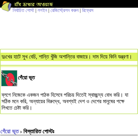
নির্বাচিত পোস্ট
|
লগইন
|
রেজিস্ট্রেশন করুন
|
রিফ্রেস
দুঃখের হাটে সুখ বেচি, শান্তি খুঁজি অশান্তির বাজারে। দাম দিয়ে কিনি যন্ত্রণা।
গেঁয়ো ভূত
ব্লগে নিজেকে একজন পাঠক হিসেবে পরিচয় দিতেই স্বাচ্ছন্দ্য বোধ করি। যা
সঠিক মনে করি, অন্যায়ের বিরুদ্ধে, অবশ্যই দেশ ও দেশের মানুষের পক্ষে
লিখতে চেষ্টা করি।
গেঁয়ো ভূত
› বিস্তারিত পোস্টঃ