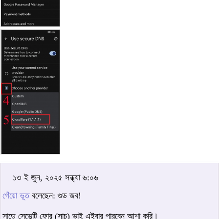
১৩ ই জুন, ২০২৫ সন্ধ্যা ৬:০৬
গেঁয়ো ভূত
বলেছেন: গুড জব!
সাড়ে সেভেন্টি ফোর (সাচু) ভাই এইবার পারবেন আশা করি।