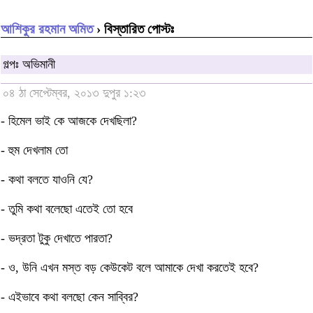
আশিকুর রহমান অমিত
› বিস্তারিত পোস্টঃ
গল্পঃ অভিমানী
০৪ ঠা সেপ্টেম্বর, ২০১৩ দুপুর ১:২৩
- হিমেল ভাই কে আজকে দেখছিলা?
- হুম দেখলাম তো
- কথা বলতে যাওনি যে?
- তুমি কথা বলেছো এতেই তো হবে
- ভদ্রতা টুকু দেখাতে পারতা?
- ও, উনি এখন মস্ত বড় কেউকেট বলে আমাকে দেখা করতেই হবে?
- এইভাবে কথা বলছো কেন সাব্বির?