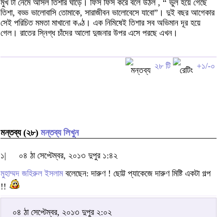
মুখ টা নেমে আসল তিশার ঘাড়ে। ফিস ফিস করে বলে উঠল , “ ভুল হয়ে গেছে
তিশা, বড্ড ভালোবাসি তোমাকে, সারাজীবন ভালোবেসে যাবো”। দুই বছর আগেকার
সেই পরিচিত মমতা মাখানো কণ্ঠ। এক নিমিষেই তিশার সব অভিমান দূর হয়ে
গেল। রাতের স্নিগ্ধ চাঁদের আলো দুজনার উপর এসে পরছে এখন।
২৮ টি
+১/-০
মন্তব্য (২৮)
মন্তব্য লিখুন
১|
০৪ ঠা সেপ্টেম্বর, ২০১৩ দুপুর ১:৪২
মুহাম্মদ জহিরুল ইসলাম
বলেছেন: দারুণ ! ছোট্ট প্যাকেজে দারুণ মিষ্টি একটা গল্প
!!
০৪ ঠা সেপ্টেম্বর, ২০১৩ দুপুর ২:০২