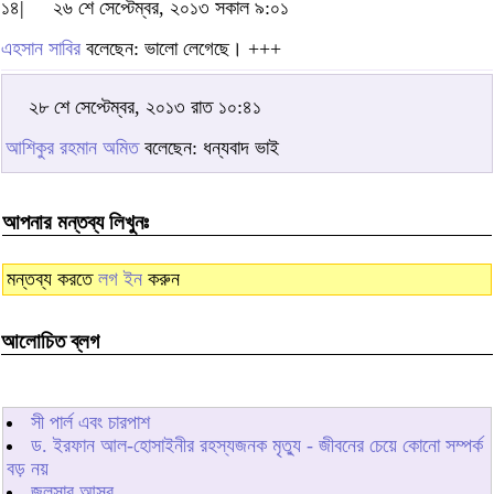
১৪|
২৬ শে সেপ্টেম্বর, ২০১৩ সকাল ৯:০১
এহসান সাবির
বলেছেন: ভালো লেগেছে। +++
২৮ শে সেপ্টেম্বর, ২০১৩ রাত ১০:৪১
আশিকুর রহমান অমিত
বলেছেন: ধন্যবাদ ভাই
আপনার মন্তব্য লিখুনঃ
মন্তব্য করতে
লগ ইন
করুন
আলোচিত ব্লগ
সী পার্ল এবং চারপাশ
ড. ইরফান আল-হোসাইনীর রহস্যজনক মৃত্যু - জীবনের চেয়ে কোনো সম্পর্ক
বড় নয়
জলসার আসর