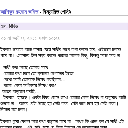
আশিকুর রহমান অমিত
› বিস্তারিত পোস্টঃ
গল্প: বিহিত
০১ লা অক্টোবর, ২০১৫ সকাল ১০:২৯
ইকবাল ভাবলো আজ বাসায় যেয়ে সাথীর সাথে কথা বলতে হবে, এইভাবে চলতে
পারে না। একসময় ছিল সহ্য করতে পারতো অনেক কিছু, কিন্তু আজ আর না।
- সাথী কথা আছে তোমার সাথে
- তোমার কথা মানে তো ক্যাচাল লাগানোর ইচ্ছে
- দেখো আমি তোমাকে নিষেধ করছিলাম…
- থামো, কোন অধিকারে নিষেধ কর?
-আচ্ছা অনুরোধ করছি…
- ইকবাল, হয়েছে। একটা বিষয় জেনে রাখো তোমার কোন নিষেধ বা অনুরোধ আমি
শুনবো না। আমার যেটা ইচ্ছে হয় সেটা করব, যেটা ভাল মনে হয় সেটা করব।
নিজের মত চলব।
ইকবাল বুঝে ফেলল আর কথা বাড়ানো যাবে না ।অথচ কি এমন হল যে সাথী এই
ব্যবহার করছে। এই সেই মেয়ে যে কিনা ইকবাল কে ভালোবাসার মন্ত্র