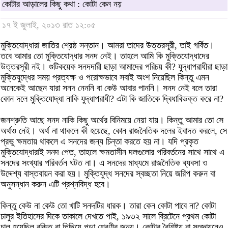
কোটার আড়ালের কিছু কথা : কোটা কেন নয়
১৭ ই জুলাই, ২০১৩ রাত ১২:০৫
মুক্তিযোদ্ধারা জাতির শ্রেষ্ঠ সন্তান। আমরা তাদের উত্তরসূরী, তাই গর্বিত।
তবে আমার তো মুক্তিযোদ্ধার সনদ নেই। তাহলে আমি কি মুক্তিযোদ্ধাদের
উত্তরসূরী নই। গুটিকয়েক সনদদারী ছাড়া আমাদের পরিচয় কী? যুদ্ধাপরাধীরা ছাড়া
মুক্তিযুদ্ধের সময় প্রত্যক্ষ ও পরোক্ষভাবে সবাই অংশ নিয়েছিল কিন্তু এমন
অনেকেই আছেন যারা সনদ নেননি বা কেউ আবার পাননি। সনদ নেই বলে তারা
কোন দলে মুক্তিযোদ্ধা নাকি যুদ্ধাপরাধী? এটা কি জাতিকে দ্বিধাবিভক্ত করে না?
জনশ্রুতি আছে সনদ নাকি কিছু অর্থের বিনিময়ে নেয়া যায়। কিন্তু আমার তো সে
অর্থও নেই। অর্থ না থাকলে কী হয়েছে, কোন রাজনৈতিক দলের ইবাদত করলে, সে
প্রভু ক্ষমতায় থাকলে এ সনদের জন্য চিন্তা করতে হয় না। যদি প্রকৃত
মুক্তিযোদ্ধারাই সনদ পেত, তাহলে ক্ষমতাসীন দলগুলোর পরিবর্তনের সাথে সাথে এ
সনদের সংখ্যার পরিবর্তন ঘটত না। এ সনদের মাধ্যমে রাজনৈতিক ব্যবসা ও
উদ্দেশ্য বাস্তবায়ন করা হয়। মুক্তিযুদ্ধ সনদের স্বচ্ছতা নিয়ে জরিপ করুন বা
অনুসন্ধান করুন এটি প্রশ্নবিদ্ধ হবে।
কিন্তু কেউ না কেউ তো খাটি সনদটির ধারক। তারা কেন কোটা পাবে না? কোটা
চালুর ইতিহাসের দিকে তাকালে দেখতে পাই, ১৯৩২ সালে ব্রিটেনে প্রথম কোটা
চালু হয়েছিল বঞ্চিত বা পিছিয়ে পড়া শ্রেণীর জন্য। কোটার বৈশিষ্ট্য বা সংজ্ঞায়নেও