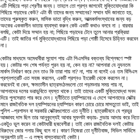
এটি পিছিয়ে পড়া শ্রেণীর জন্য। তাহলে তো প্রশ্ন জাগবেই মুক্তিযোদ্ধারা কি
পিছিয়ে পড়াদের কেউ? এটা কী তাদের জন্য সম্মানের? সম্মান যদি জানাতে হয়,
তাদের পুরুষ্কৃত করুন, মাসিক ভাতা বৃদ্ধি করুন, আত্মকর্মসংস্থানের জন্য বড়
অংকের এককালীন ভাতার ব্যবস্থা করুন কেউ একটি কথাও বলবে না । বারবার
বলছি, কোটা দিয়ে সম্মান হয় না; পিছিয়ে পড়াদের টেনে তুলে আনার প্রক্রিয়া
এটি। তাই জাতির গর্ব মুক্তিযোদ্ধাদের পিছিয়ে পড়া গোষ্ঠী হিসেবে চিহ্নিত করবেন
না।
কোটার মাধ্যমে অমেধাবীরা সুযোগ পায় এটা পিএসসির বক্তব্য বিশ্লেষণে স্পষ্ট
হয়। কোটার পদ শেষ পর্যন্ত পূরন হয় না, কেন হয় না? আপনারা যে ন্যুনতম
মার্কস নির্ধারণ করে দেন তাও কি তারা পায় না? না, পায় না বলেই ৩৪ তম বিসিএস
প্রশ্নপত্রটি এত সহজ করলেন, একটি প্রশ্নও ইংরেজী থেকে করলেন না।
করবেনই বা কেন, ক্ষমতাসীন ছাত্রসংঠনগুলো তো পড়াশুনার সময় পায় না,
আপনাদের দলের ভরাডুবিতে ব্যস্ত থাকে। তাই তাদের একটি মুক্তিযোদ্ধা সনদ
দিয়ে পুলসেরাত পার করে দেন। দূর্নীতিতে চ্যাম্পিয়নের এ দেশে আপনাদের সেক্টর
মানে রাজনৈতিক দল চ্যাম্পিয়নের চ্যাম্পিয়ন কারণ চোরে চোরে মাসতুতো ভাই, তাই
পুলিশ –প্রশাসন বা সরকারি সেক্টরগুলোতে এত দূর্নীতি। ছাত্রজীবনে যে প্রভুর
আজ্ঞাবহ দাস ছিল তার আনুকুল্যেই আবার সুফলটা কড়ায়- গন্ডায় আদায় করে নিতে
একটুও ভুল করেন না কোটাধারী ছদ্মবেশীরা। তাই কোন রাজনৈতিক দলই কোটার
বিরুদ্ধে জোর গলায় কিছু বলে না। কারণ নিজেরা তো দূর্নীতিবাজ, সিভিল সার্ভিসে
অনুরূপটা চাই – এ লক্ষ্য বাস্তবায়নেই কোটা।