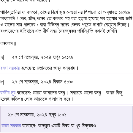
পাকিস্তানিরা যা বলতো ,তাদের বির্যে জন্ম নেওয়া নর পিশাচরা তা অব্যাহত রেখেছে
অধ্যাবদি ! তের,চৌদ্দ,পনের’তে ব্লগার সহ যত হত্যা হয়েছে সব হত্যার দায় জঙ্গি
ও তাদের সাঙ্গ পাঙ্গদের / যারা বিভিন্ন দলের ভেতর প্রচন্ড দাপটে নেতৃত্ব দিচ্ছে।
বাংলাদেশের ইতিহাসে এত দীর্ঘ সময় নৈরাজ্যকর পরিস্থিতি কখনই দেখিনি।
ধন্যবাদ॥
৭|
২৭ শে নভেম্বর, ২০২৪ দুপুর ১২:২৯
রাজা সরকার
বলেছেন: মতামতের জন্য ধন্যবাদ।
৮|
২৭ শে নভেম্বর, ২০২৪ বিকাল ৫:৩০
রাজীব নুর
বলেছেন: ভারত আমাদের বন্ধু। সবচেয়ে ভালো বন্ধু। অথচ কিছু
হলেই কতিপয় লোক ভারতকে গালাগাল করে।
২৮ শে নভেম্বর, ২০২৪ দুপুর ১:০১
রাজা সরকার
বলেছেন: অদ্ভুত একটি বিষয় যা খুব চিন্তারও।