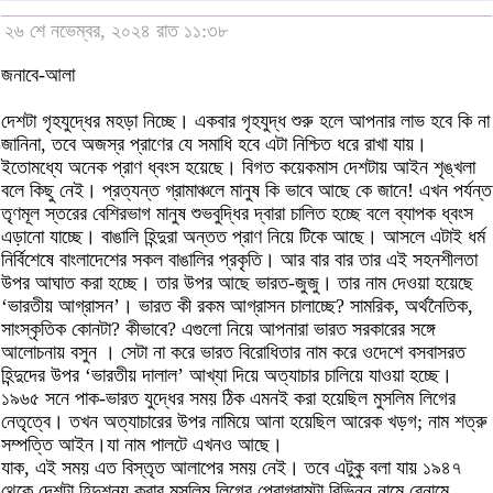
২৬ শে নভেম্বর, ২০২৪ রাত ১১:৩৮
জনাবে-আলা
দেশটা গৃহযুদ্ধের মহড়া নিচ্ছে। একবার গৃহযুদ্ধ শুরু হলে আপনার লাভ হবে কি না
জানিনা, তবে অজস্র প্রাণের যে সমাধি হবে এটা নিশ্চিত ধরে রাখা যায়।
ইতোমধ্যে অনেক প্রাণ ধ্বংস হয়েছে। বিগত কয়েকমাস দেশটায় আইন শৃঙ্খলা
বলে কিছু নেই। প্রত্যন্ত গ্রামাঞ্চলে মানুষ কি ভাবে আছে কে জানে! এখন পর্যন্ত
তৃণমূল স্তরের বেশিরভাগ মানুষ শুভবুদ্ধির দ্বারা চালিত হচ্ছে বলে ব্যাপক ধ্বংস
এড়ানো যাচ্ছে। বাঙালি হিন্দুরা অন্তত প্রাণ নিয়ে টিকে আছে। আসলে এটাই ধর্ম
নির্বিশেষে বাংলাদেশের সকল বাঙালির প্রকৃতি। আর বার বার তার এই সহনশীলতা
উপর আঘাত করা হচ্ছে। তার উপর আছে ভারত-জুজু। তার নাম দেওয়া হয়েছে
‘ভারতীয় আগ্রাসন’। ভারত কী রকম আগ্রাসন চালাচ্ছে? সামরিক, অর্থনৈতিক,
সাংস্কৃতিক কোনটা? কীভাবে? এগুলো নিয়ে আপনারা ভারত সরকারের সঙ্গে
আলোচনায় বসুন । সেটা না করে ভারত বিরোধিতার নাম করে ওদেশে বসবাসরত
হিন্দুদের উপর ‘ভারতীয় দালাল’ আখ্যা দিয়ে অত্যাচার চালিয়ে যাওয়া হচ্ছে।
১৯৬৫ সনে পাক-ভারত যুদ্ধের সময় ঠিক এমনই করা হয়েছিল মুসলিম লিগের
নেতৃত্বে। তখন অত্যাচারের উপর নামিয়ে আনা হয়েছিল আরেক খড়গ; নাম শত্রু
সম্পত্তি আইন।যা নাম পালটে এখনও আছে।
যাক, এই সময় এত বিস্তৃত আলাপের সময় নেই। তবে এটুকু বলা যায় ১৯৪৭
থেকে দেশটা হিন্দুশূন্য করার মুসলিম লিগের প্রোগ্রামটা বিভিন্ন নামে বেনামে