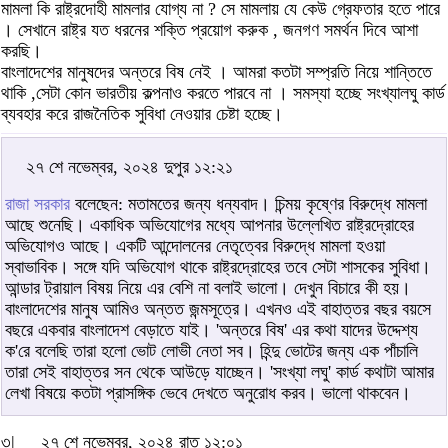
মামলা কি রাষ্ট্রদোহী মামলার যোগ্য না ? সে মামলায় যে কেউ গ্রেফতার হতে পারে
। সেখানে রাষ্ট্র যত ধরনের শক্তি প্রয়োগ করুক , জনগণ সমর্থন দিবে আশা
করছি।
বাংলাদেশের মানুষদের অন্তরে বিষ নেই । আমরা কতটা সম্প্রতি নিয়ে শান্তিতে
থাকি ,সেটা কোন ভারতীয় কল্পনাও করতে পারবে না । সমস্যা হচ্ছে সংখ্যালঘু কার্ড
ব্যবহার করে রাজনৈতিক সুবিধা নেওয়ার চেষ্টা হচ্ছে।
২৭ শে নভেম্বর, ২০২৪ দুপুর ১২:২১
রাজা সরকার
বলেছেন: মতামতের জন্য ধন্যবাদ। চিন্ময় কৃষ্ণের বিরুদ্ধে মামলা
আছে শুনেছি। একাধিক অভিযোগের মধ্যে আপনার উল্লেখিত রাষ্ট্রদ্রোহের
অভিযোগও আছে। একটি আন্দোলনের নেতৃত্বের বিরুদ্ধে মামলা হওয়া
স্বাভাবিক। সঙ্গে যদি অভিযোগ থাকে রাষ্ট্রদ্রোহের তবে সেটা শাসকের সুবিধা।
আন্ডার ট্রায়াল বিষয় নিয়ে এর বেশি না বলাই ভালো। দেখুন বিচারে কী হয়।
বাংলাদেশের মানুষ আমিও অন্তত জন্মসূত্রে। এখনও এই বাহাত্তর বছর বয়সে
বছরে একবার বাংলাদেশ বেড়াতে যাই। 'অন্তরে বিষ' এর কথা যাদের উদ্দেশ্য
ক'রে বলেছি তারা হলো ভোট লোভী নেতা সব। হিন্দু ভোটের জন্য এক পাঁচালি
তারা সেই বাহাত্তর সন থেকে আউড়ে যাচ্ছেন। 'সংখ্যা লঘু' কার্ড কথাটা আমার
লেখা বিষয়ে কতটা প্রাসঙ্গিক ভেবে দেখতে অনুরোধ করব। ভালো থাকবেন।
৩|
২৭ শে নভেম্বর, ২০২৪ রাত ১২:০১