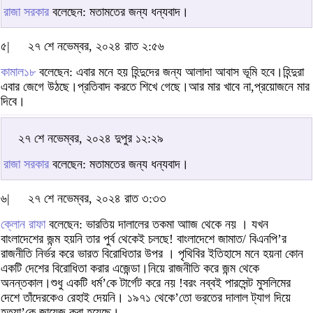
রাজা সরকার
বলেছেন: মতামতের জন্য ধন্যবাদ।
৫|
২৭ শে নভেম্বর, ২০২৪ রাত ২:৫৬
কামাল১৮
বলেছেন: এবার মনে হয় হিন্দুদের জন্য আলাদা আবাস ভূমি হবে।হিন্দুরা
এবার জেগে উঠছে।প্রতিবাদ করতে শিখে গেছে।আর মার খাবে না,প্রয়োজনে মার
দিবে।
২৭ শে নভেম্বর, ২০২৪ দুপুর ১২:২৯
রাজা সরকার
বলেছেন: মতামতের জন্য ধন্যবাদ।
৬|
২৭ শে নভেম্বর, ২০২৪ রাত ৩:৩৩
ক্লোন রাফা
বলেছেন: ভারতিয় দালালের তকমা আাজ থেকে নয় । যখন
বাংলাদেশের জন্ম হয়নি তার পুর্ব থেকেই চলছে! বাংলাদেশে জামাত/ বিএনপি’র
রাজনীতি নির্ভর করে ভারত বিরোধিতার উপর । পৃথিবির ইতিহাসে মনে হয়না কোন
একটি দেশের বিরোধিতা করার এজেন্ডা।নিয়ে রাজনীতি করে জন্ম থেকে
অনন্তকাল।শুধু একটি ধর্ম’কে টার্গেট করে নয় !বরং নব্বই পারসেন্ট মুসলিমের
দেশে তাঁদেরকেও রেহাই দেয়নি। ১৯৭১ থেকে’তো ভরতের দালাল ট্যাগ দিয়ে
হত্যা’কে জায়েজ করা হয়েছে।