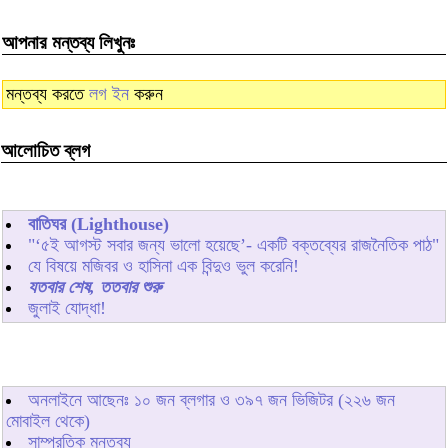
আপনার মন্তব্য লিখুনঃ
মন্তব্য করতে
লগ ইন
করুন
আলোচিত ব্লগ
বাতিঘর (Lighthouse)
"‘৫ই আগস্ট সবার জন্য ভালো হয়েছে’- একটি বক্তব্যের রাজনৈতিক পাঠ"
যে বিষয়ে মজিবর ও হাসিনা এক বিন্দুও ভুল করেনি!
যতবার শেষ, ততবার শুরু
জুলাই যোদ্ধা!
অনলাইনে আছেনঃ
১০
জন ব্লগার ও
৩৯৭
জন ভিজিটর (২২৬ জন
মোবাইল থেকে)
সাম্প্রতিক মন্তব্য