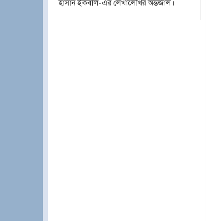
হাসান ইকবাল-এর লেখালেখির অন্তর্জাল।