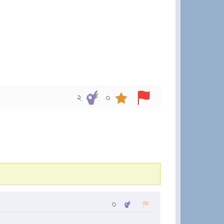
২
০
০