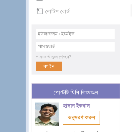
নোটিশ বোর্ড
পাসওয়ার্ড ভুলে গেছেন?
পোস্টটি যিনি লিখেছেন
হাসান ইকবাল
অনুসরণ করুন