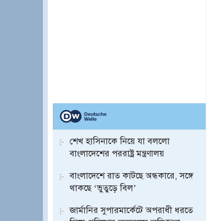
শেখ হাসিনাকে নিয়ে যা বললো
বাংলাদেশের পররাষ্ট্র মন্ত্রণালয়
বাংলাদেশে রাত কাটছে অন্ধকারে, সঙ্গে
থাকছে ‘ভুতুড়ে বিল’
জার্মানির সুপারমার্কেটে অপরাধী ধরতে