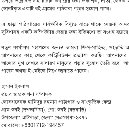
উপরে উল্লেখিত এই চারটি কর্ণারের জন্য প্রকাশক, দাতা, লেখক
ডোনটকৃত একটি বই গ্রামের পাঠকরা পড়ার সুযোগ পাবে।
এ ছাড়া পাঠাগারের সার্বক্ষণিক বিদ্যুত যাতে থাকে সেজন্য আমর
সুবিধাসহ একটি কম্পিউটার দেয়ার জন্য ইতিমধ্যে তা সংগ্রহ হয়েছে
নতুন কার্যালয় স্হাপনের জন্যও আমরা শিল্প-সাহিত্য, সংস্কৃ
আপনাদের কাছ থেকে কন্ট্রিবিউশন প্রত্যাশা করছি। আপনাদের
আলোর মুখ দেখবে সাধারণ মানুষের পড়ার সুযোগ তৈরি হবে। 
পারেন অথবা ই-মেইলে লিখে জানাতে পারেন।
হাসান ইকবাল
প্রচার ও প্রকাশনা সম্পাদক
লোকগবেষক হামিদুর রহমান পাঠাগার ও সাংস্কৃতিক কেন্দ্র
গ্রাম-শুনই (দশভাগিয়া), পো: শুনই (বড়বাড়ি),
উপজেলা: আটপাড়া, জেলা: নেত্রকোণা-২৪৭০
মোবাইল: +8801712-194457