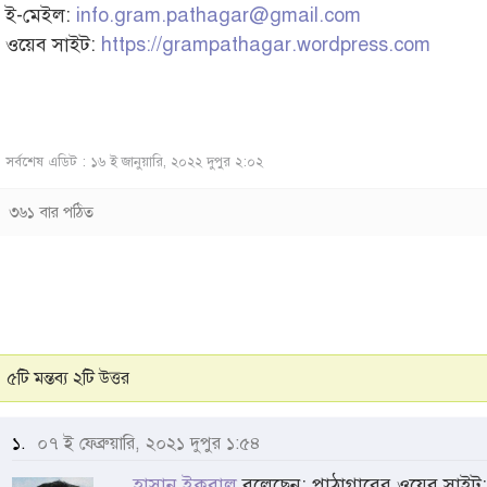
ই-মেইল:
info.gram.pathagar@gmail.com
ওয়েব সাইট:
https://grampathagar.wordpress.com
সর্বশেষ এডিট : ১৬ ই জানুয়ারি, ২০২২ দুপুর ২:০২
৩৬১ বার পঠিত
৫টি মন্তব্য ২টি উত্তর
১.
০৭ ই ফেব্রুয়ারি, ২০২১ দুপুর ১:৫৪
হাসান ইকবাল
বলেছেন: পাঠাগারের ওয়েব সাইট: