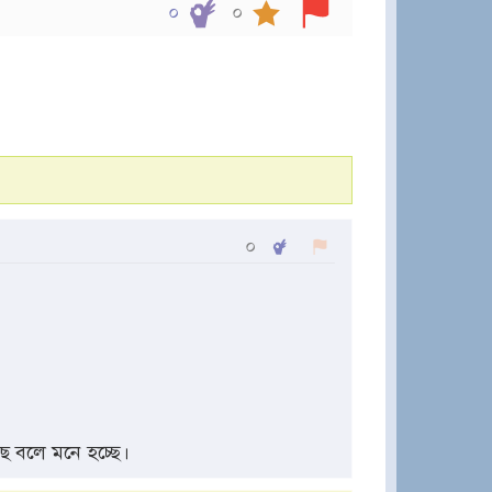
০
০
০
ে বলে মনে হচ্ছে।