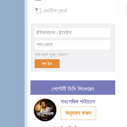
নোটিশ বোর্ড
পাসওয়ার্ড ভুলে গেছেন?
পোস্টটি যিনি লিখেছেন
সত্যপথিক শাইয়্যান
অনুসরণ করুন