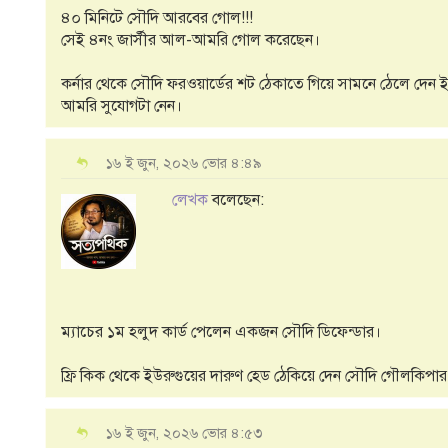
৪০ মিনিটে সৌদি আরবের গোল!!!
সেই ৪নং জার্সীর আল-আমরি গোল করেছেন।
কর্নার থেকে সৌদি ফরওয়ার্ডের শট ঠেকাতে গিয়ে সামনে ঠেলে দেন 
আমরি সুযোগটা নেন।
১৬ ই জুন, ২০২৬ ভোর ৪:৪৯
লেখক
বলেছেন:
ম্যাচের ১ম হলুদ কার্ড পেলেন একজন সৌদি ডিফেন্ডার।
ফ্রি কিক থেকে ইউরুগুয়ের দারুণ হেড ঠেকিয়ে দেন সৌদি গৌলকিপার
১৬ ই জুন, ২০২৬ ভোর ৪:৫৩