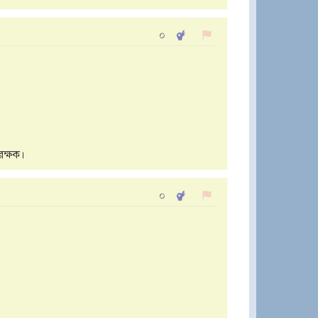
০
রক্ষক।
০