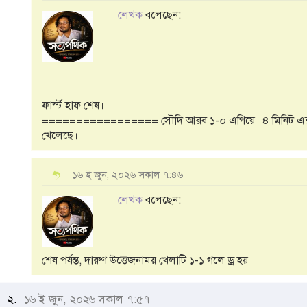
লেখক
বলেছেন:
ফার্স্ট হাফ শেষ।
================= সৌদি আরব ১-০ এগিয়ে। ৪ মিনিট এক্সট্
খেলেছে।
১৬ ই জুন, ২০২৬ সকাল ৭:৪৬
লেখক
বলেছেন:
শেষ পর্যন্ত, দারুণ উত্তেজনাময় খেলাটি ১-১ গলে ড্র হয়।
২.
১৬ ই জুন, ২০২৬ সকাল ৭:৫৭