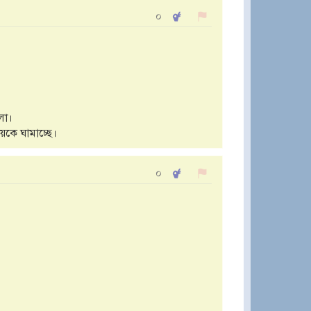
০
লো।
েকে ঘামাচ্ছে।
০