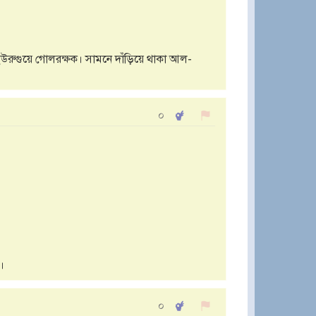
ইউরুগুয়ে গোলরক্ষক। সামনে দাঁড়িয়ে থাকা আল-
০
।
০