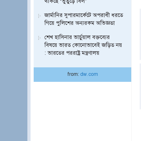
থাকছে ‘ভুতুড়ে বিল’
জার্মানির সুপারমার্কেটে অপরাধী ধরতে
গিয়ে পুলিশের অন্যরকম অভিজ্ঞতা
শেখ হাসিনার ভার্চুয়াল বক্তব্যের
বিষয়ে ভারত কোনোভাবেই জড়িত নয়
: ভারতের পররাষ্ট্র মন্ত্রণালয়
from:
dw.com