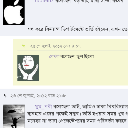
rudlefuz
বলেছেন: বড় ভাই মাথা ঠান্ডা করেন...
শখ করে ফিন্যান্স ডিপার্টমেন্টে ভর্তি হইসেন, এখন 
২৫ শে জুলাই, ২০১২ ভোর ৪:০৭
লেখক
বলেছেন: ভুল ছিলো।
৭.
২৩ শে জুলাই, ২০১২ রাত ২:০৮
ঘুম_পরী
বলেছেন: ভাই, আমিও ঢাকা বিশ্ববিদ্যাল
ব্যবহার এদের পক্ষেই সম্ভব। ভর্তি হওয়ার সময় খুব গর
মনেহয় না তারা প্রেজেন্টেশনের সময় পরিবর্তন করবে