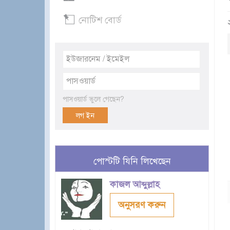
নোটিশ বোর্ড
পাসওয়ার্ড ভুলে গেছেন?
পোস্টটি যিনি লিখেছেন
কাজল আব্দুল্লাহ
অনুসরণ করুন