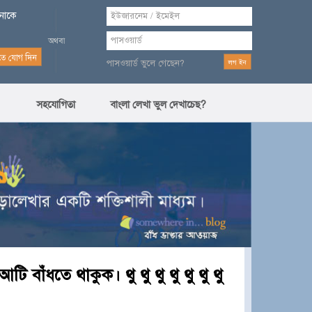
পনাকে
পাসওয়ার্ড ভুলে গেছেন?
সহযোগিতা
বাংলা লেখা ভুল দেখাচেছ?
ি বাঁধতে থাকুক। থু থু থু থু থু থু থু