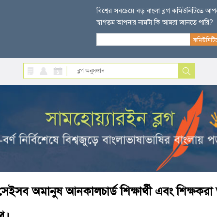
বিশ্বের সবচেয়ে বড় বাংলা ব্লগ কমিউনিটিতে আ
স্বাগতম আপনার নামটা কি আমরা জানতে পারি?
সেইসব অমানুষ আনকালচার্ড শিক্ষার্থী এবং শিক্ষকরা আট
থু।