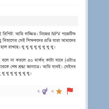
িত। আই রিপিট: আমি লজ্জিত। নিজের NPV পজেটিভ
 থুথু বিভাগের সেই শিক্ষকদের প্রতি যারা আমাদের
রাখছে। থু থু থু থু থু থু থু থু।
বং বলে না করলে ৫০ মার্কস্ কাটা যাবে (এটাও
যারকে শেষ শ্রদ্ধা জানাতে। আমি যাবই। সেইসব
ু থু থু থু থু থু থু।
২
০