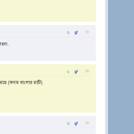
০
ren.
০
 আছে (কসম বাংলার মাটি)
০