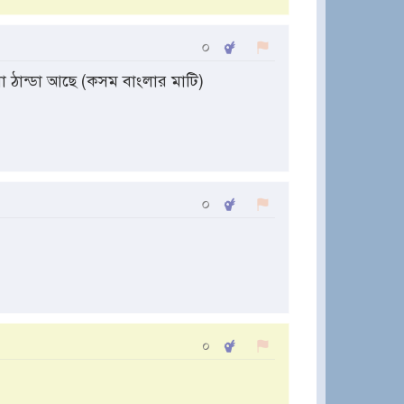
০
া ঠান্ডা আছে (কসম বাংলার মাটি)
০
০