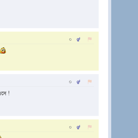
০
০
সে !
০