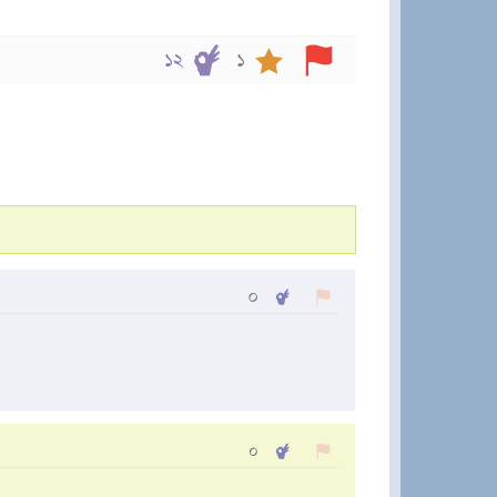
১২
১
০
০