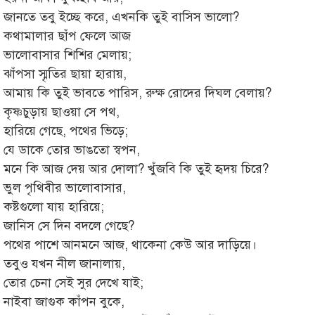
জানতে তবু ইচ্ছে করে, এখনকি তুই বাসিস ভালো?
কথামালার ছাঁপ ফেলে আজ
ভালোবাসার শিশির মেলায়;
ঝাঁপসা স্মৃতির ছায়া হারায়,
আমায় কি তুই ভাবতে পারিস, রুক্ষ রোদের দিঘল বেলায়?
কৃষ্ণচুড়ায় ছাওয়া সে পথ,
হারিয়ে গেছে, পথের ভিড়ে;
যে ডাকে তোর ভাঙতো স্বপন,
মনে কি আজ দেয় আর দোলা? খুঁজবি কি তুই হৃদয় চিরে?
ভুল পৃথিবীর ভালোবাসার,
কষ্টগুলো যায় হারিয়ে;
জানিস সে দিন বদলে গেছে?
পথের পাশে আনমনে আজ, থাকেনা কেউ আর দাড়িয়ে।
তবুও যখন নীল জানালায়,
তোর চেনা সেই সুর দেখে যাই;
নাইবা জাগুক কাঁপন বুকে,