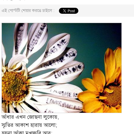
এই পোস্টটি শেয়ার করতে চাইলে :
আঁধার এখন জোছনা লুকোয়,
স্মৃতির আকাশ হারায় আলো;
হয়না আঁকা মুখচ্ছবি আর;