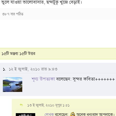
ভুলে যাওয়া ভালোবাসার, ছন্দটুকু খুঁজে বেড়াই।
৩৮৭ বার পঠিত
১৫টি মন্তব্য ১৫টি উত্তর
১.
১২ ই জুলাই, ২০১০ রাত ৯:৪৩
শূণ্য উপত্যকা
বলেছেন: সুন্দর কবিতা+++++++
১৩ ই জুলাই, ২০১০ দুপুর ১:৫১
লেখক
বলেছেন:
অনেক ধন্যবাদ আপনাকে।