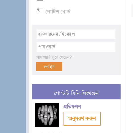
নোটিশ বোর্ড
পাসওয়ার্ড ভুলে গেছেন?
পোস্টটি যিনি লিখেছেন
প্রতিফলন
অনুসরণ করুন