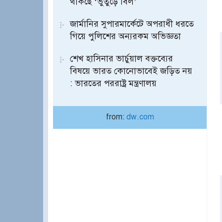
থাকছে ‘ভুতুড়ে বিল’
জার্মানির সুপারমার্কেটে অপরাধী ধরতে
গিয়ে পুলিশের অন্যরকম অভিজ্ঞতা
শেখ হাসিনার ভার্চুয়াল বক্তব্যের
বিষয়ে ভারত কোনোভাবেই জড়িত নয়
: ভারতের পররাষ্ট্র মন্ত্রণালয়
from:
dw.com