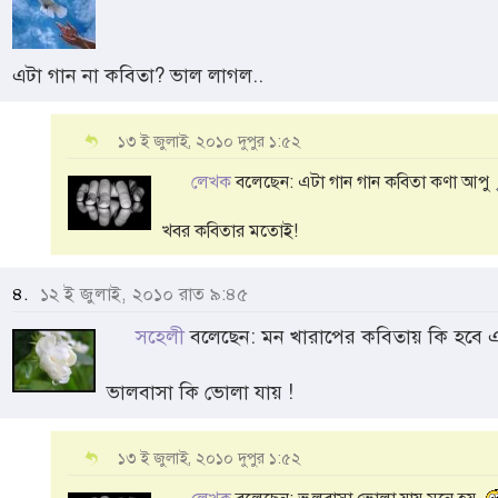
এটা গান না কবিতা? ভাল লাগল..
১৩ ই জুলাই, ২০১০ দুপুর ১:৫২
লেখক
বলেছেন: এটা গান গান কবিতা কণা আপু
খবর কবিতার মতোই!
৪.
১২ ই জুলাই, ২০১০ রাত ৯:৪৫
সহেলী
বলেছেন: মন খারাপের কবিতায় কি হবে এ
ভালবাসা কি ভোলা যায় !
১৩ ই জুলাই, ২০১০ দুপুর ১:৫২