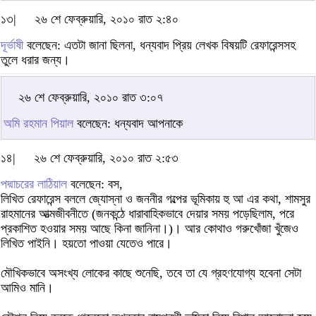
১৩|
২৬ শে ফেব্রুয়ারি, ২০১০ রাত ২:৪০
দূর্ভাষী
বলেছেন: এতটা জানা ছিলনা, ধন্যবাদ প্রিয় লেখক বিষয়টি রেফারেন্সসহ
তুলে ধরার জন্য।
২৬ শে ফেব্রুয়ারি, ২০১০ রাত ৩:০৭
অমি রহমান পিয়াল
বলেছেন: ধন্যবাদ আপনাকে
১৪|
২৬ শে ফেব্রুয়ারি, ২০১০ রাত ২:৫৩
পদ্মাচরের লাঠিয়াল
বলেছেন: বস,
লিখিত রেফারেন্স বললে জ্যোস্না ও জননীর গল্পের ভূমিকায় হু আ এর কথা, শামসুর
রাহমানের আত্মজীবনীতে (জনকন্ঠে ধারাবাহিকভাবে দেয়ার সময় পড়েছিলাম, পরে
প্রকাশিত হওয়ার সময় আছে কিনা জানিনা।)। আর কোথাও গরুখোঁজা খুঁজেও
লিখিত পাইনি। হয়তো পাওয়া যেতেও পারে।
মৌখিকভাবে অসংখ্য লোকের কাছে শুনেছি, তবে তা যে গ্রহণযোগ্য হবেনা সেটা
আমিও মানি।