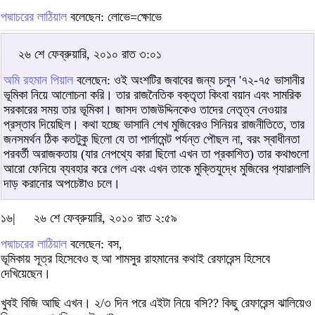
পদ্মাচরের লাঠিয়াল
বলেছেন: লোভে=ক্ষোভে
২৬ শে ফেব্রুয়ারি, ২০১০ রাত ৩:০১
অমি রহমান পিয়াল
বলেছেন: ওই অংশটির জবাবের জন্য চলুন '৭২-৭৫ ভাসানীর
ভূমিকা নিয়ে আলোচনা করি। তার রাজনৈতিক বক্তৃতা কিংবা বয়ান এবং সামরিক
সরকারের সময় তার ভূমিকা। জাসদ তাজউদ্দিনকেও তাদের নেতৃত্ব নেওয়ার
প্রস্তাব দিয়েছিল। কথা হচ্ছে ভাসানি শেখ মুজিবেরও সিনিয়র রাজনীতিতে, তার
জনসমর্থন ঠিক কতটুকু ছিলো যে তা পার্লামেন্ট পর্যন্ত পৌছল না, বরং স্বাধীনতা
পরবর্তী অরাজকতায় (যার নেপথ্যে কারা ছিলো এখন তা প্রকাশিত) তার কথাগুলো
আরো ফেনিয়ে ব্যবহার করে গেল এবং এখন তাকে মুক্তিযুদ্ধে মুজিবের প‌্যারালালি
দাড় করানোর অপচেষ্টাও চলে।
১৬|
২৬ শে ফেব্রুয়ারি, ২০১০ রাত ২:৫৯
পদ্মাচরের লাঠিয়াল
বলেছেন: বস,
ভূমিকায় সূত্র হিসেবেও হু আ শামসুর রাহমানের কথাই রেফারেন্স হিসেবে
দেখিয়েছেন।
খুবই বিজি আছি এখন। ২/৩ দিন পরে এইটা নিয়ে বসি?? কিছু রেফারেন্স ঝালিয়েও