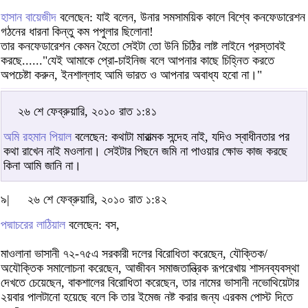
হাসান বায়েজীদ
বলেছেন: যাই বলেন, উনার সমসাময়িক কালে বিশ্বে কনফেডারেশন
গঠনের ধারনা কিন্তু কম পপুলার ছিলোনা!
তার কনফেডারেশন কেমন হৈতো সেইটা তো উনি চিঠির লাষ্ট লাইনে প্রস্তাবই
করছে......"যেই আমাকে প্রো-চাইনিজ বলে আপনার কাছে চিহ্নিত করতে
অপচেষ্টা করুন, ইনশাল্লাহ আমি ভারত ও আপনার অবাধ্য হবো না।"
২৬ শে ফেব্রুয়ারি, ২০১০ রাত ১:৪১
অমি রহমান পিয়াল
বলেছেন: কথাটা মারাত্মক সন্দেহ নাই, যদিও স্বাধীনতার পর
কথা রাখেন নাই মওলানা। সেইটার পিছনে জমি না পাওয়ার ক্ষোভ কাজ করছে
কিনা আমি জানি না।
৯|
২৬ শে ফেব্রুয়ারি, ২০১০ রাত ১:৪২
পদ্মাচরের লাঠিয়াল
বলেছেন: বস,
মাওলানা ভাসানী ৭২-৭৫এ সরকারী দলের বিরোধিতা করেছেন, যৌক্তিক/
অযৌক্তিক সমালোচনা করেছেন, আজীবন সমাজতান্ত্রিক রূপরেখায় শাসনব্যবস্থা
দেখতে চেয়েছেন, বাকশালের বিরোধিতা করেছেন, তার নামের ভাসানী নভোথিয়েটার
২য়বার পালটানো হয়েছে বলে কি তার ইমেজ নষ্ট করার জন্য এরকম পোস্ট দিতে