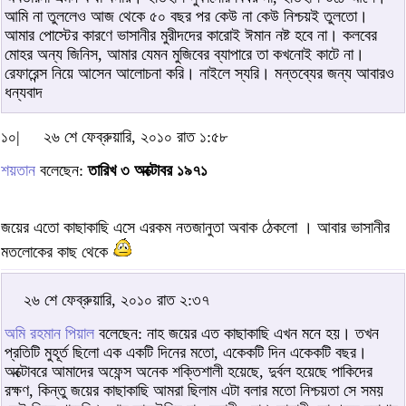
আমি না তুললেও আজ থেকে ৫০ বছর পর কেউ না কেউ নিশ্চয়ই তুলতো।
আমার পোস্টের কারণে ভাসানীর মুরীদদের কারোই ঈমান নষ্ট হবে না। কলবের
মোহর অন্য জিনিস, আমার যেমন মুজিবের ব্যাপারে তা কখনোই কাটে না।
রেফারেন্স নিয়ে আসেন আলোচনা করি। নাইলে স্যরি। মন্তব্যের জন্য আবারও
ধন্যবাদ
১০|
২৬ শে ফেব্রুয়ারি, ২০১০ রাত ১:৫৮
শয়তান
বলেছেন:
তারিখ ৩ অক্টোবর ১৯৭১
জয়ের এতো কাছাকাছি এসে এরকম নতজানুতা অবাক ঠেকলো । আবার ভাসানীর
মতলোকের কাছ থেকে
২৬ শে ফেব্রুয়ারি, ২০১০ রাত ২:৩৭
অমি রহমান পিয়াল
বলেছেন: নাহ জয়ের এত কাছাকাছি এখন মনে হয়। তখন
প্রতিটি মুহূর্ত ছিলো এক একটি দিনের মতো, একেকটি দিন একেকটি বছর।
অক্টোবরে আমাদের অফেন্স অনেক শক্তিশালী হয়েছে, দুর্বল হয়েছে পাকিদের
রক্ষণ, কিন্তু জয়ের কাছাকাছি আমরা ছিলাম এটা বলার মতো নিশ্চয়তা সে সময়