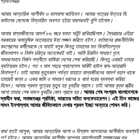
প্রধানমন্ত্রী
আমার আন্তরিক আশীর্বাদ ও ভালবাসা জানিবেন। আমার পত্রের উত্তর মি.
কাউলের মেসেজে বিস্তারিত অবগত হইয়া যারপরনাই খুশি হইলাম।
আমার বাল্যজীবনের আদর্শ ৮৯ বছর যাবত অটুট রাখিয়াছিলাম। স্বৈরাচার এহিয়া
সরকারের অমানুষিক অত্যাচারে উহা লঙ্ঘন করিতে হইল। বর্তমানের রাজনীতিবিদ
কংগ্রেসের কর্মীদেরকে যে যাহাই বলুক কিন্তু তাহাদের মত বিলাসিতাশূন্য
জীবনযাপন ও নির্মল চরিত্র অনেকেরই নাই। আমি চিরদিন সাধারণ গৃহে
সাধারণভাবে নির্জন পল্লীতে থাকিয়া দেশের সেবা করিয়াছি। কিন্তু এবারই তাহার
ব্যতিক্রম হইল। গত ৭ মাস শহরে প্যালেসেস সার্কিট হাউস বাস-আহারাদি
বিলাসপূর্ণ। তাই আমার মৃত্যুকাল পর্যন্ত যাহাতে বাল্যজীবনের আদর্শ বহাল থাকে
তাহারই জন্য ৫ একর জমি ও সাধারণ ধরনের ৪ খানা ঘরের ব্যবস্থা করিয়া
দিবেন। আমার প্রথম পুত্রের মৃত্যু হয় ধুবড়ীর গ্রামে। তাই আমার বৃদ্ধা স্ত্রীর
আশা তাহার শেষ দাফন ধুবড়ীর কোন গ্রামে হয়।
আমার শেষ সংগ্রাম বাংলাদেশকে
স্বাধীন করা, সমাজতন্ত্র প্রতিষ্ঠা, ভারতের সহিত কনফেডারেশন। এই তিন কাজের
সাধন ইনশাল্লাহ আমার জীবিতকালে দেখার প্রবল ইচ্ছা অন্তরে পোষন করি।
বাধা যতই আসুক, আমার আন্তরিক আশা ও বিশ্বাস আপনাদের আশীর্বাদে অবশ্যই
পূর্ণ হইবে। আমার আন্তরিক আশীর্বাদ আপনার আদর্শানুযায়ী সমাজতন্ত্র শুধু