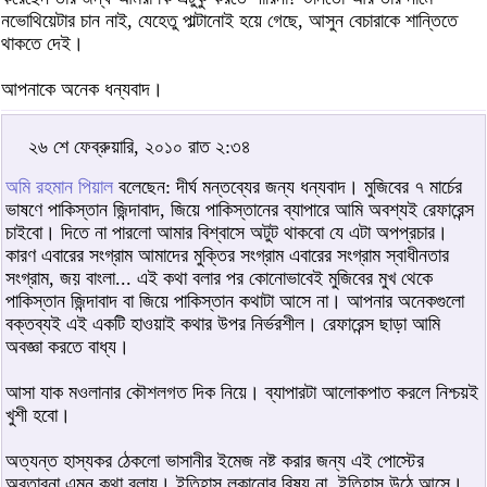
নভোথিয়েটার চান নাই, যেহেতু পাল্টানোই হয়ে গেছে, আসুন বেচারাকে শান্তিতে
থাকতে দেই।
আপনাকে অনেক ধন্যবাদ।
২৬ শে ফেব্রুয়ারি, ২০১০ রাত ২:৩৪
অমি রহমান পিয়াল
বলেছেন: দীর্ঘ মন্তব্যের জন্য ধন্যবাদ। মুজিবের ৭ মার্চের
ভাষণে পাকিস্তান জিন্দাবাদ, জিয়ে পাকিস্তানের ব্যাপারে আমি অবশ্যই রেফারেন্স
চাইবো। দিতে না পারলো আমার বিশ্বাসে অটুট থাকবো যে এটা অপপ্রচার।
কারণ এবারের সংগ্রাম আমাদের মুক্তির সংগ্রাম এবারের সংগ্রাম স্বাধীনতার
সংগ্রাম, জয় বাংলা... এই কথা বলার পর কোনোভাবেই মুজিবের মুখ থেকে
পাকিস্তান জিন্দাবাদ বা জিয়ে পাকিস্তান কথাটা আসে না। আপনার অনেকগুলো
বক্তব্যই এই একটি হাওয়াই কথার উপর নির্ভরশীল। রেফারেন্স ছাড়া আমি
অবজ্ঞা করতে বাধ্য।
আসা যাক মওলানার কৌশলগত দিক নিয়ে। ব্যাপারটা আলোকপাত করলে নিশ্চয়ই
খুশী হবো।
অত্যন্ত হাস্যকর ঠেকলো ভাসানীর ইমেজ নষ্ট করার জন্য এই পোস্টের
অবতারনা এমন কথা বলায়। ইতিহাস লুকানোর বিষয় না, ইতিহাস উঠে আসে।