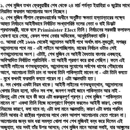
১. শেখ মুজিব তখন ফ্রেবুয়ারীর শেষ থেকে ২৪ মার্চ পর্যন্ত ইয়াহিয়া ও ভুট্টোর সাথে
নিয়মিত ফরমাল আলোচনায় অংশ নিচ্ছেন।
২. শেখ মুজিব লীগাল ফ্রেমওয়ার্কের অধীনে অনুষ্টিত ক্ষমতা হস্তান্তরের লক্ষ্যে
আহুত নির্বাচনে আইনীভাবে নির্বাচিত সংখ্যাগরিষ্ঠ দলের নেতা ও বাই ডিফল্ট
প্রধানমন্ত্রী, যাকে বলে Priminister Elect তিনি। নির্বাচনের সরকারী ফলাফল
ঘোষণা হয়ে গেছে, কেবল শপথ নেবার অভিষেক, আনুষ্ঠানিকতা বাকি।
৩. আমরা সেই ১৯৬৯ থেকেই আন্দোলন আইনী পথে অর্থাৎ মাস-মুভমেন্ট, সশস্ত্র
আন্দোলনের পথে নয় - এই লাইনে আগাচ্ছিলাম; মাঝের নির্বাচন ওটাও সেই
গণআন্দোলনের অংশ। এটাই, শেখ মুজিব যে আইনী বৈধতায় বাংলার একছত্র,
অবিস্মাদিত নির্বাচিত প্রতিনিধি - তা আইনী প্রমাণ করে রাখা গেছিল। ফলে এই
আইনী লাইনের গণঅভ্যূত্থান, আন্দোলনের সুযোগের সর্বশেষ ধাপের পৌছানোর
আগে, আলোচনা তিনি চান না অথবা তিনি পাকিস্তাই মানেন না - এটা তিনি বলতে
- মুখে কখনই ফরমালি বলতে পারেন না। এটা আত্মঘাতি হত।
৪. সব খেলার একটা নিয়ম থাকে। আইনী লাইনের গণঅভ্যূত্থান, আন্দোলনের
খেলার নিয়ম হলো, যদিও সব পক্ষ, জনগণ সবাই জানে পাকিস্তান আর নাই -
কিন্তু এটা শেষ হবে কী করে এটা গুরুত্ত্বপূর্ণ প্রশ্ন। শেখ মুজিব "পাকিস্তান
মানেন না" একথা তিনি নিজে মনেপ্রাণে বিশ্বাস করলেও আইনী কারণ, খেলার
নিয়মের কারণে, বলা যাবে না; এটা বলা মানে আত্মঘাতি; কারণ এটা বলার পরদিন
তিনি আবার ঐ রাষ্ট্রের প্রধানের সাথে কোন আলাপ আলোচনায় যেতে পারেন না।
আলোচনার জন্য ভাব ধরা সমস্ত খোলা পথ শেখ মুজিবই বন্ধ করে দিলেন এই
অজুহাত, দায় সবই তাঁর উপর আসবে; শেখ মুজিব মানে আমরা সবাই, যার আঙ্গুলের