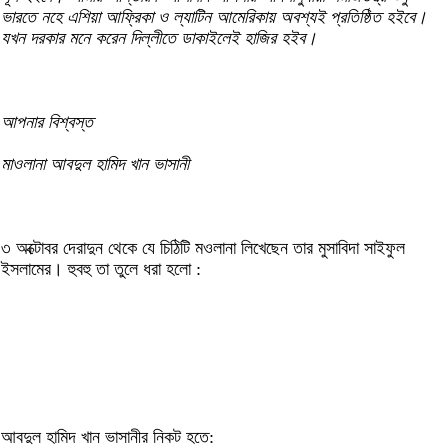
ভারতে নহে এশিয়া আফ্রিকা ও ল্যাটিন আমেরিকায় অবশ্যই প্রতিষ্ঠিত হইবে।
যখন দরকার মনে করেন দিল্লীতে ডাকাইলেই হাজির হইব।
আপনার বিশ্বস্ত
মাওলানা আবদুল হামিদ খান ভাসানী
৩ অক্টোবর দেরাদুন থেকে যে চিঠিটি মওলানা লিখেছেন তার মুসাবিদা সাইফুল
ইসলামের। হুবহু তা তুলে ধরা হলো :
আবদুল হামিদ খান ভাসানীর নিকট হতে: