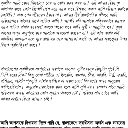
ব্যতীত আমি কোন সিদ্ধান্ত নেব না কোন কাজ করব না। যদি আমার বিরুদ্ধে
আপনার কাছে কোন রিপোর্ট পেশ হয়ে থাকে তবে বিশ্বাস করুন আমি জীবনে কাউকে
ঠকাইনি। এবং শেষ জীবনেও ঠকাব না। আমার দীর্ঘ রাজনৈতিক জীবনে আমি
সক্রিয়ভাবে কাজের সাথে জড়িত আছি। আপনি যদি আমাকে সক্রিয়ভাবে কাজের
সাথে জড়িত রাখার ব্যবস্থা করতে পারেন তবে আমি সুখী ও আনন্দিত হব। বৃদ্ধ
বয়সের জন্য অনুগ্রহ করে আমাকে অবহেলা করবেন না। যদি কাজ করার এই
আজীবন অভ্যাস হতে দূরে রাখা হয় তবে আশঙ্কা করছি তা আমার স্বাস্থ্যের উপর
বিরূপ প্রতিক্রিয়া করবে।
বাংলাদেশের স্বাধীনতা সংগ্রামের স্বপক্ষে জনমত সৃষ্টির জন্য কিছুদিন পূর্বে মি.
ডিপি ধরের নিকট কিছু লেখা পাঠিয়ে তা ইংরেজি, বাংলায়, চীনা, আরবি, উর্দু, ফরাসি,
রাশিয়ান, জার্মান প্রভৃতি ভাষায় ছাপিয়ে এ সকল দেশে বিতরণের জন্য অনুরোধ
জানিয়েছিলাম। অনুরোধ মোতাবেক কাজ হলে আমি সুখি হব। রমজান মাসে আমি
পশ্চিমবঙ্গ অথবা আসামের কোন স্থানে থাকতে চাই। পবিত্র মাস শেষে আমি
আবার এখানে ফিরে আসতে চাই।
আমি আপনাকে নিশ্চয়তা দিতে পারি যে, বাংলাদেশে স্বাধীনতা অর্জন এবং ভারতের