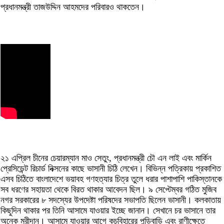
প্রধানমন্ত্রী তাজউদ্দিন আহমদের পরিবারও থাকতেন।
২১ এপ্রিল চীনের চেয়ারম্যান মাও সেতুং, প্রধানমন্ত্রী চৌ এন লাই এবং মার্কিন
প্রেসিডেন্ট রিচার্ড নিক্সনের কাছে ভাসানী চিঠি লেখেন। বিভিন্ন পত্রিকায় প্রকাশিত
এসব চিঠিতে বাংলাদেশে ভয়াবহ গণহত্যার চিত্র তুলে ধরার পাশাপাশি পাকিস্তানকে
সব ধরণের সহায়তা থেকে বিরত থাকার আবেদন ছিল। ৯ সেপ্টেম্বর গঠিত মুজিব
নগর সরকারের ৮ সদস্যের উপদেষ্টা পরিষদের সভাপতি ছিলেন ভাসানী। কলকাতায়
কিছুদিন থাকার পর তিনি আসামে যাওয়ার ইচ্ছে জানান। সেখানে চর ভাসানে তার
অনেক মুরীদান। আসামে যাওয়ার আগে কুচবিহারের পুন্ডিবাড়ি এবং রাণীক্ষেতে