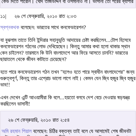
কেউ দিতে পারেনি। খোদ তাজউদ্দিন বা ওসমানীও না। ভাসানী তো পরের ব্যাপার
১১|
২৬ শে ফেব্রুয়ারি, ২০১০ রাত ২:০৩
স্বপ্নকথক
বলেছেন: ভারতের সাথে কনফেডারেশন?
যা বুঝলাম তাতে তিনি ইন্দিরার সহানুভূতি আদায়ের চেষ্টা করছিলেন...টোপ হিসেবে
কনফেডারেশন গঠনের লোভ দেখিয়েছেন। কিন্তু আমার কথা হলো থাকার স্থান
কেন চাইলেন? তারমানে কি উনি বাংলাদেশে আর ফিরে আসতে চাননি? ভারতের
ছায়াতলে থেকে জীবন কাটাতে চেয়েছেন?
হতে পারে কনফেডারেশন গঠন তখন "হলেও হতে পারে স্বাধীন বাংলাদেশের" জন্য
গুরুত্বপূর্ণ, কিন্তু তার এপ্রোচ ভালো লাগে নাই। কেমন যেন জ্বি হুজুর জ্বি হুজুর
ভাব!!
এখন দেখেন এন্টি আওয়ামীরা কি বলে...হয়তো বলবে দেশ বেচে দেওয়ার ষড়যন্ত্র
করছিলেন ভাসানী!
২৬ শে ফেব্রুয়ারি, ২০১০ রাত ২:৫৪
অমি রহমান পিয়াল
বলেছেন: চিঠির বক্তব্য তাই বলে যে আসামেই শেষ জীবনটা