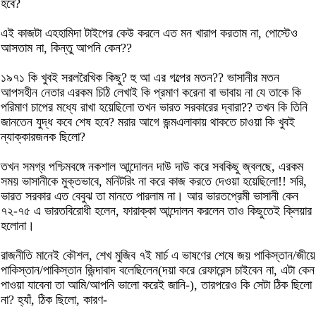
হবে?
এই কাজটা এহহামিদা টাইপের কেউ করলে এত মন খারাপ করতাম না, পোস্টেও
আসতাম না, কিন্তু আপনি কেন??
১৯৭১ কি খুবই সরলরৈখিক কিছু? হু আ এর গল্পের মতন?? ভাসানীর মতন
আপসহীন নেতার এরকম চিঠি লেখাই কি প্রমাণ করেনা বা ভাবায় না যে তাকে কি
পরিমাণ চাপের মধ্যে রাখা হয়েছিলো তখন ভারত সরকারের দ্বারা?? তখন কি তিনি
জানতেন যুদ্ধ কবে শেষ হবে? মরার আগে জন্মএলাকায় থাকতে চাওয়া কি খুবই
ন্যাক্কারজনক ছিলো?
তখন সমগ্র পশ্চিমবঙ্গে নকশাল আন্দোলন দাউ দাউ করে সবকিছু জ্বলছে, এরকম
সময় ভাসানীকে মুক্তভাবে, মনিটরিং না করে কাজ করতে দেওয়া হয়েছিলো!! সরি,
ভারত সরকার এত বেবুঝ তা মানতে পারলাম না। আর ভারতপ্রেমী ভাসানী কেন
৭২-৭৫ এ ভারতবিরোধী হলেন, ফারাক্কা আন্দোলন করলেন তাও কিছুতেই ক্লিয়ার
হলোনা।
রাজনীতি মানেই কৌশল, শেখ মুজিব ৭ই মার্চ এ ভাষণের শেষে জয় পাকিস্তান/জীয়ে
পাকিস্তান/পাকিস্তান জিন্দাবাদ বলেছিলেন(দয়া করে রেফারেন্স চাইবেন না, এটা কেন
পাওয়া যাবেনা তা আমি/আপনি ভালো করেই জানি-), তারপরেও কি সেটা ঠিক ছিলো
না? হ্যাঁ, ঠিক ছিলো, কারণ-