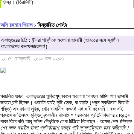
হিংস্র। (তিরমিজী)
অমি রহমান পিয়াল
› বিস্তারিত পোস্টঃ
একাত্তরের চিঠি : ইন্দিরা গান্ধীকে মওলানা ভাসানী (ভারতের সঙ্গে স্বাধীন
বাংলাদেশের কনফেডারেশন!)
২৬ শে ফেব্রুয়ারি, ২০১০ রাত ১২:৫১
প্রচলিত গুজব, একাত্তরের মুক্তিযুদ্ধকালে মওলানা আবদুল হামিদ খান ভাসানী
ভারতে বন্দী ছিলেন। গুজবটা যারই সৃষ্টি হোক, বা যারাই (পড়ুন স্বাধীনতা বিরোধী
শক্তি) এর ফায়দা লুটুক, খোদ ভাসানীও কখনই এই দাবী করেননি। বরং এই
প্রসঙ্গে জাতিসংঘে মুক্তিযুদ্ধকালীন বাংলাদেশ সরকারের প্রতিনিধিদলের নেতৃত্বে
থাকা বিচারপতি আবু সাঈদ চৌধুরীকে লেখা চিঠিতে লিখেছেন :
আমার শেষ জীবনের
শেষ কাজ স্বাধীন বাংলা প্রতিষ্ঠাকল্পে যতদূর পারি ক্ষুদ্রশক্তিতে কাজ করিতেছি।