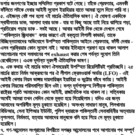
ডগায় জনগণের ইচ্ছার সম্মিলিত প্রকাশ ঘটে গেছে। তাঁকে গ্রেফতার, এমনকী
ফাঁসিতে লটকে দেবার আইনী সুযোগ ইয়াহিয়ার হাতে আমরা তুলে দিতে পারি না।
৫. এইজন্য বেষ্ট পথ হলো ৭ই মার্চের ঐতিহাসিক ভাষণ। ঐ ঘোষণা একদিকে
স্বাধীনতার ডাক, আলাদা হবার ডাক - যার যা কিছু আছে তাই নিয়ে ঝাপিয়ে পড়া,
প্রতিরোধ গড়ার ডাক - সবই আছে। আবার আইনী দিক থেকে দেখলে শেষে
"পাকিস্তান জিন্দাবাদ" বলার কারণে এই বক্তৃতা লিগালী কাভার্ড; তাকে
বিচ্ছিন্নতাবাদের অভিযোগে উপস্হিত পাকিস্তান আইনে গ্রেফতার, ফাঁসী দেবার -
এসব প্রক্রিয়ার কোন সুযোগ নাই। আবার ইতিহাসে প্রমাণ হয়ে থাকল আলাপ
আলোচনার পথে সমাধানের পথ exhaust করার শেষ পর্যন্ত সুযোগ তিনি
রেখেছিলেন। এএক দূর্দান্ত দূরদর্শী ঐতিহাসিক ভাষণ।
৬. এক কথায় ৭ই মার্চের ভাষণ ঐসময়েরই উপস্হিত রিয়েলিটিরই প্রতিচ্ছবি। ২৫
মার্চের রাতে নির্মম আক্রমণের পর ঐ লীগাল ফ্রেমওয়ার্ক অর্ডার (LFO) - এই
আইনী খেলার নিয়ম ভাঙ্গার দায়দায়িত্ত্ব ইয়াহিয়া ও ভুট্টোর কাঁধে বর্তায়। আইনী
খেলার নিয়মের পরিসমাপ্তি ছিল ওটা। ভগ্ন দূর্দশাগ্রস্হ নিপীড়ক পাকিস্তান
রাষ্ট্রের প্রতি আমাদেরও কোন আইনী, রাজনৈতিক দায় থাকল না। সত্যিকার
অর্থেই আমরা তখন সেদিন থেকে মুক্ত হয়ে গিয়েছিলাম। যদিও এর জন্য
আমাদের অপরিসীম মূল্য চুকাতে হয়েছিল। অসংখ্য সাধারণ মানুষ, পিলখানার
বিডিআর, সেনা ইপিআর ইউনিট, পুলিশ ব্যারাকে পাকিস্তানী সেনাবাহিনীর অত্যাচার
নৃশংসতা, নির্মমতা, হত্যায় আমাদের মানুষকে বলি হয়ে গিয়ে সে মূল্য চুকাতে
হয়েছিল।
৭. গণ-আন্দোলন সংগ্রামের বিপরীতে সশস্ত্র আন্দোলনের পথে আগানোর পথ সম্পূর্ণ