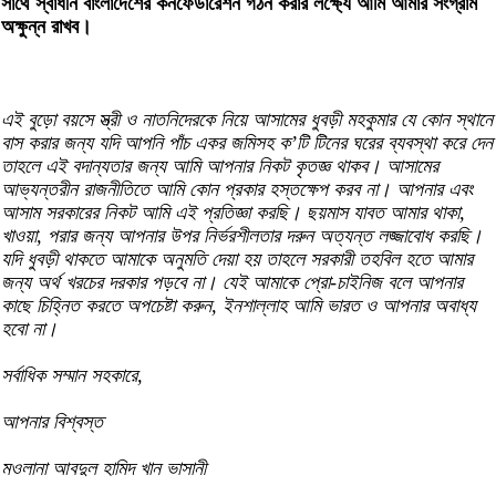
সাথে স্বাধীন বাংলাদেশের কনফেডারেশন গঠন করার লক্ষ্যে আমি আমার সংগ্রাম
অক্ষুন্ন রাখব।
এই বুড়ো বয়সে স্ত্রী ও নাতনিদেরকে নিয়ে আসামের ধুবড়ী মহকুমার যে কোন স্থানে
বাস করার জন্য যদি আপনি পাঁচ একর জমিসহ ক’টি টিনের ঘরের ব্যবস্থা করে দেন
তাহলে এই বদান্যতার জন্য আমি আপনার নিকট কৃতজ্ঞ থাকব। আসামের
আভ্যন্তরীন রাজনীতিতে আমি কোন প্রকার হস্তক্ষেপ করব না। আপনার এবং
আসাম সরকারের নিকট আমি এই প্রতিজ্ঞা করছি। ছয়মাস যাবত আমার থাকা,
খাওয়া, পরার জন্য আপনার উপর নির্ভরশীলতার দরুন অত্যন্ত লজ্জাবোধ করছি।
যদি ধুবড়ী থাকতে আমাকে অনুমতি দেয়া হয় তাহলে সরকারী তহবিল হতে আমার
জন্য অর্থ খরচের দরকার পড়বে না। যেই আমাকে প্রো-চাইনিজ বলে আপনার
কাছে চিহ্নিত করতে অপচেষ্টা করুন, ইনশাল্লাহ আমি ভারত ও আপনার অবাধ্য
হবো না।
সর্বাধিক সম্মান সহকারে,
আপনার বিশ্বস্ত
মওলানা আবদুল হামিদ খান ভাসানী