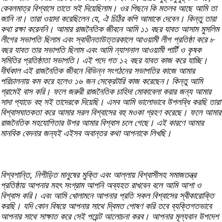
কেবলমাত্র বিশ্বাসে তাতে সই দিয়েছিলাম। ওর পিছনে কি মতলব আছে আমি তা
জানি না। তারা ওয়াদা করেছিলেন যে, ঐ চিঠির কপি আমাকে দেবেন। কিন্তু তারা
কথা রক্ষা করেননি। আমার রাজনৈতিক জীবনে আমি ১১ বছর যাবত আসাম মুসলিম
লীগের সভাপতি ছিলাম এবং স্বাধীনতাউত্তরকালে আওয়ামী লীগ প্রতিষ্ঠা করে ৮
বছর যাবত তার সভাপতি ছিলাম এবং আমি ন্যাশনাল আওয়ামী পার্টি ও কৃষক
সমিতির প্রতিষ্ঠাতা সভাপতি। এই পদে গত ১২ বছর যাবত কাজ করে যাচ্ছি।
দীর্ঘকাল এই রাজনৈতিক জীবনে বিভিন্ন সংগঠনের সভাপতির কাজে আমার
পরিচালনায় কম করে হলেও ১৬ জন সেক্রেটারি কাজ করেছেন। কিন্তু আমি
গ্রামেই বাস করি। ফলে জরুরী রাজনৈতিক চাহিদা মোকাবেলা করার জন্য আমার
সাদা প্যাডে বহু সই তাদেরকে দিয়েছি। এসব আমি ভালোভাবে উপলব্ধি করছি তারা
বিশ্বাসঘাতকতা করে আমার সরল বিশ্বাসের বহু মওকা গ্রহণ করেছে। ফলে আমার
রাজনৈতিক সহযোগিতার উপর আমার বিশ্বাস চলে গেছে। এই কারণে আমার
মানবিক বেদনার জন্যই এইসব অবান্তর কথা আপনাকে লিখছি।
বিশ্বশান্তি, নিপীড়িত মানুষের মুক্তি এবং আল্লায় বিশ্বাসীসহ সমাজতন্ত্র
প্রতিষ্ঠায় আপনার মহৎ সংগ্রাম আপনি অব্যহত রাখবেন বলে আমি আশা ও
বিশ্বাস করি। এবং আমি খোলামনে আপনার প্রতি সকল বিশ্বাসের স্বীকারোক্তি
করছি। যদি কোন বিষয়ে আপনার সাথে দ্বিমত পোষণ করি তবে ব্যক্তিগতভাবে
আপনার সাথে সাক্ষাত করে সেই পয়েন্ট আলোচনা করব। আপনার মূল্যবান উপদেশ