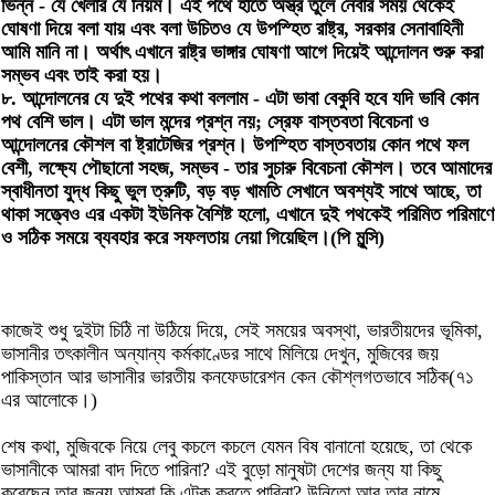
ভিন্ন - যে খেলার যে নিয়ম। এই পথে হাতে অস্ত্র তুলে নেবার সময় থেকেই
ঘোষণা দিয়ে বলা যায় এবং বলা উচিতও যে উপস্হিত রাষ্ট্র, সরকার সেনাবাহিনী
আমি মানি না। অর্থাৎ এখানে রাষ্ট্র ভাঙ্গার ঘোষণা আগে দিয়েই আন্দোলন শুরু করা
সম্ভব এবং তাই করা হয়।
৮. আন্দোলনের যে দুই পথের কথা বললাম - এটা ভাবা বেকুবি হবে যদি ভাবি কোন
পথ বেশি ভাল। এটা ভাল মন্দের প্রশ্ন নয়; স্রেফ বাস্তবতা বিবেচনা ও
আন্দোলনের কৌশল বা ষ্ট্রাটেজির প্রশ্ন। উপস্হিত বাস্তবতায় কোন পথে ফল
বেশী, লক্ষ্যে পৌছানো সহজ, সম্ভব - তার সুচারু বিবেচনা কৌশল। তবে আমাদের
স্বাধীনতা যুদ্ধ কিছু ভুল ত্রুটি, বড় বড় খামতি সেখানে অবশ্যই সাথে আছে, তা
থাকা সত্ত্বেও এর একটা ইউনিক বৈশিষ্ট হলো, এখানে দুই পথকেই পরিমিত পরিমাণে
ও সঠিক সময়ে ব্যবহার করে সফলতায় নেয়া গিয়েছিল।(পি মুন্সি)
কাজেই শুধু দুইটা চিঠি না উঠিয়ে দিয়ে, সেই সময়ের অবস্থা, ভারতীয়দের ভূমিকা,
ভাসানীর তৎকালীন অন্যান্য কর্মকাণ্ডের সাথে মিলিয়ে দেখুন, মুজিবের জয়
পাকিস্তান আর ভাসানীর ভারতীয় কনফেডারেশন কেন কৌশ্লগতভাবে সঠিক(৭১
এর আলোকে।)
শেষ কথা, মুজিবকে নিয়ে লেবু কচলে কচলে যেমন বিষ বানানো হয়েছে, তা থেকে
ভাসানীকে আমরা বাদ দিতে পারিনা? এই বুড়ো মানুষটা দেশের জন্য যা কিছু
করেছেন তার জন্য আমরা কি এটুকু করতে পারিনা? উনিতো আর তার নামে