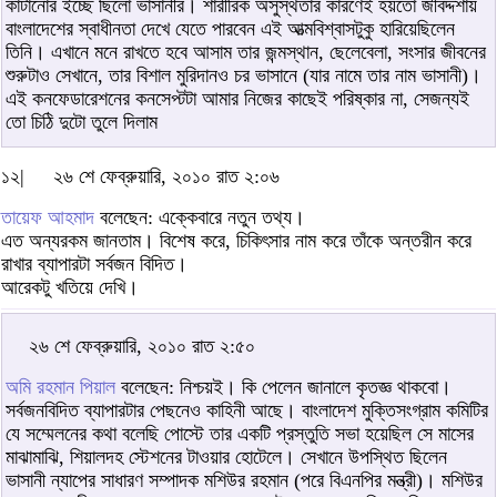
কাটানোর ইচ্ছে ছিলো ভাসানীর। শারীরিক অসুস্থতার কারণেই হয়তো জীবদ্দশায়
বাংলাদেশের স্বাধীনতা দেখে যেতে পারবেন এই আত্মবিশ্বাসটুকু হারিয়েছিলেন
তিনি। এখানে মনে রাখতে হবে আসাম তার জন্মস্থান, ছেলেবেলা, সংসার জীবনের
শুরুটাও সেখানে, তার বিশাল মুরিদানও চর ভাসানে (যার নামে তার নাম ভাসানী)।
এই কনফেডারেশনের কনসেপ্টটা আমার নিজের কাছেই পরিষ্কার না, সেজন্যই
তো চিঠি দুটো তুলে দিলাম
১২|
২৬ শে ফেব্রুয়ারি, ২০১০ রাত ২:০৬
তায়েফ আহমাদ
বলেছেন: এক্কেবারে নতুন তথ্য।
এত অন্যরকম জানতাম। বিশেষ করে, চিকিৎসার নাম করে তাঁকে অন্তরীন করে
রাখার ব্যাপারটা সর্বজন বিদিত।
আরেকটু খতিয়ে দেখি।
২৬ শে ফেব্রুয়ারি, ২০১০ রাত ২:৫০
অমি রহমান পিয়াল
বলেছেন: নিশ্চয়ই। কি পেলেন জানালে কৃতজ্ঞ থাকবো।
সর্বজনবিদিত ব্যাপারটার পেছনেও কাহিনী আছে। বাংলাদেশ মুক্তিসংগ্রাম কমিটির
যে সম্মেলনের কথা বলেছি পোস্টে তার একটি প্রস্তুতি সভা হয়েছিল সে মাসের
মাঝামাঝি, শিয়ালদহ স্টেশনের টাওয়ার হোটেলে। সেখানে উপস্থিত ছিলেন
ভাসানী ন্যাপের সাধারণ সম্পাদক মশিউর রহমান (পরে বিএনপির মন্ত্রী)। মশিউর