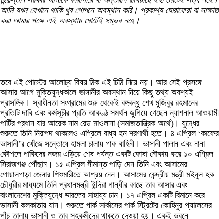
হিন্দুস্তান সরকার আমাকে কারাগারে বা অন্তরীণ রাখিয়াছে ইহা মোটেই সত্য নহে।
আমি যখন যেখানে থাকি খুব গোপনে অবস্থান করি। প্রকাশ্য ঘোরাফেরা বা সাক্ষাত
করা আমার পক্ষে এই অবস্থায় মোটেই সম্ভব নহে।
তবে এই পোস্টের আলোচ্য বিষয় ঠিক এই চিঠি নিয়ে নয়। আর সেই প্রসঙ্গে
আসার আগে মুক্তিযুদ্ধকালে ভাসানীর অবস্থান নিয়ে কিছু তথ্য অবশ্যই
প্রাসঙ্গিক। স্বাধীনতা সংগ্রামের শুরু থেকেই বঙ্গবন্ধু শেখ মুজিবুর রহমানের
প্রতিটি দাবি এবং কর্মসূচীর প্রতি আকণ্ঠ সমর্থন জুগিয়ে গেছেন ন্যাশনাল আওয়ামী
পার্টির প্রধান যার আরেক নাম রেড মাওলানা (সমাজতান্ত্রিক অর্থে)। যুদ্ধের
শুরুতে তিনি নিরাপদ থাকলেও এপ্রিলে বাধ্য হন শরণার্থী হতে। ৪ এপ্রিল ‘কাফের
ভাসানী’র খোঁজে সন্তোষে হামলা চালায় পাক বাহিনী। ভাসানী পালান এবং নানা
কৌশলে পাকিদের নজর এড়িয়ে শেষ পর্যন্ত একটি কোষা নৌকায় করে ১০ এপ্রিল
সিরাজগঞ্জ পৌঁছান। ১৫ এপ্রিল সীমান্ত পাড়ি দেন তিনি এবং আসামের
গোয়ালপাড়া জেলার শিশুমারীতে আশ্রয় নেন। আসামের কেন্দ্রীয় মন্ত্রী মইনুল হক
চৌধুরীর মাধ্যমে তিনি প্রধানমন্ত্রী ইন্দিরা গান্ধীর কাছে তার আসার এবং
বাংলাদেশের মুক্তিযুদ্ধে ভারতের সাহায্য চান। ১৭ এপ্রিল একটি বিমানে করে
ভাসানী কলকাতায় যান। শুরুতে পার্ক সার্কাসের পার্ক স্ট্রিটের কোহিনুর প্যালেসের
পাঁচ তালায় ভাসানী ও তার সহকর্মীদের থাকতে দেওয়া হয়। একই ভবনে