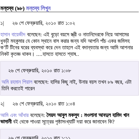
মন্তব্য (৯৮)
মন্তব্য লিখুন
১|
২৬ শে ফেব্রুয়ারি, ২০১০ রাত ১:০২
হাসান বায়েজীদ
বলেছেন: এই বুড়ো বয়সে স্ত্রী ও নাতনিদেরকে নিয়ে আসামের
ধুবড়ী মহকুমার যে কোন স্থানে বাস করার জন্য যদি আপনি পাঁচ একর জমিসহ
ক’টি টিনের ঘরের ব্যবস্থা করে দেন তাহলে এই বদান্যতার জন্য আমি আপনার
নিকট কৃতজ্ঞ থাকব। ....হাসতে হাসতে শ্যাষ..
২৬ শে ফেব্রুয়ারি, ২০১০ রাত ১:০৮
অমি রহমান পিয়াল
বলেছেন: হাসির কিছু নাই, উনার বয়স তখন ৮৯ বছর, এটা
তিনি করতেই পারেন
২|
২৬ শে ফেব্রুয়ারি, ২০১০ রাত ১:০৪
আমি এবং আঁধার
বলেছেন:
সৈয়দ আবুল মকসুদ : মওলানা আবদুল হামিদ খান
ভাসানী
বই থেকে পাওয়া সূত্রের পৃষ্ঠাসংখ্যাটি দয়া করে জানাবেন কি?
২৬ শে ফেব্রুয়ারি, ২০১০ রাত ১:১১