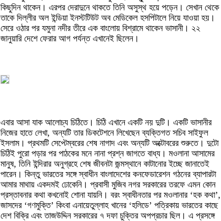
কিছুদিন থাকেন। এরপর দেরাদুনে থাকতে তিনি অসুস্থ হয়ে পড়েন। সেখান থেকে
তাকে দিল্লীর অল ইন্ডিয়া ইনস্টটিউট অব মেডিকেল হসপিটালে নিয়ে যাওয়া হয়।
সেরে ওঠার পর যমুনা নদীর তীরে এক বাংলোয় বিশ্রামে থাকেন ভাসানী। ২২
জানুয়ারি দেশে ফেরার আগ পর্যন্ত এখানেই ছিলেন।
এবার আসা যাক আলোচ্য চিঠিতে। চিঠি এখানে একটি নয় দুটি। একটি ভাসানীর
নিজের হাতে লেখা, অন্যটি তার ডিকটেশনে লিখেছেন ব্যক্তিগত সচিব সাইফুল
ইসলাম। প্রথমটি সেপ্টেম্বরের শেষ নাগাদ এবং অন্যটি অক্টোবরের শুরুতে। দুটো
চিঠিই পুরো পড়ার পর পাঠকের মনে নানা প্রশ্ন জাগতে বাধ্য। মওলানা আসামের
মানুষ, তিনি ইন্দিরার অনুগ্রহে শেষ জীবনটা জন্মস্থানে কাটানোর ইচ্ছে জানাতেই
পারেন। কিন্তু ভারতের সঙ্গে স্বাধীন বাংলাদেশের কনফেডারেশন গঠনের ব্যাপারটা
আমার মাথায় একদমই ঢোকেনি। প্রবাসী মুজিব নগর সরকারের তরফে এমন কোন
প্রস্তাবনার কথা কখনোই শোনা যায়নি। বরং স্বাধীনতার পর মওলানার ‘হক কথা’,
জাসদের ‘গণমুক্তি’ কিংবা এনায়েতুল্লাহ খানের ‘হলিডে’ পত্রিকায় ভারতের কাছে
দেশ বিক্রি এবং তাজউদ্দিন সরকারের ৭ দফা চুক্তির অপপ্রচার ছিল। এ প্রসঙ্গে