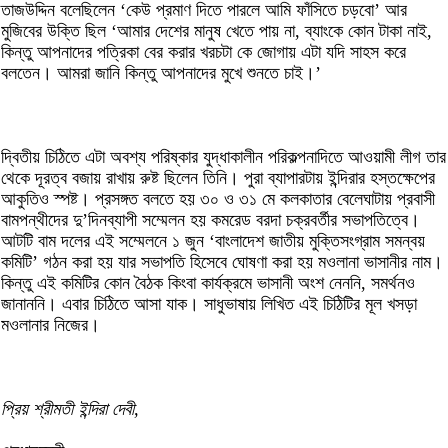
তাজউদ্দিন বলেছিলেন ‘কেউ প্রমাণ দিতে পারলে আমি ফাঁসিতে চড়বো’ আর
মুজিবের উক্তি ছিল ‘আমার দেশের মানুষ খেতে পায় না, ব্যাংকে কোন টাকা নাই,
কিন্তু আপনাদের পত্রিকা বের করার খরচটা কে জোগায় এটা যদি সাহস করে
বলতেন। আমরা জানি কিন্তু আপনাদের মুখে শুনতে চাই।’
দ্বিতীয় চিঠিতে এটা অবশ্য পরিষ্কার যুদ্ধাকালীন পরিকল্পনাদিতে আওয়ামী লীগ তার
থেকে দূরত্ব বজায় রাখায় রুষ্ট ছিলেন তিনি। পুরা ব্যাপারটায় ইন্দিরার হস্তক্ষেপের
আকুতিও স্পষ্ট। প্রসঙ্গত বলতে হয় ৩০ ও ৩১ মে কলকাতার বেলেঘাটায় প্রবাসী
বামপন্থীদের দু’দিনব্যাপী সম্মেলন হয় কমরেড বরদা চক্রবর্তীর সভাপতিত্বে।
আটটি বাম দলের এই সম্মেলনে ১ জুন ‘বাংলাদেশ জাতীয় মুক্তিসংগ্রাম সমন্বয়
কমিটি’ গঠন করা হয় যার সভাপতি হিসেবে ঘোষণা করা হয় মওলানা ভাসানীর নাম।
কিন্তু এই কমিটির কোন বৈঠক কিংবা কার্যক্রমে ভাসানী অংশ নেননি, সমর্থনও
জানাননি। এবার চিঠিতে আসা যাক। সাধুভাষায় লিখিত এই চিঠিটির মূল খসড়া
মওলানার নিজের।
প্রিয় শ্রীমতী ইন্দিরা দেবী,