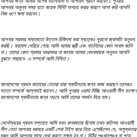
আপনার জন্য আমার অশেষ ভালোবাসা ও আশীর্বাদ গ্রহন করবেন। পুনরায়
আপনার অমূল্য সময় হতে কয়েক মিনিট অপচয় করার কারণে আশা করি আপনি
নিজ গুণে ক্ষমা করবেন।
আপনার সরকার সাধ্যমতো উত্তম চিকিৎসা করা স্বত্বেও পুরানো জ্বালাটা অনুভব
করছি। কয়মাস পেরিয়ে গেছে আমি আমার স্ত্রী এবং নাতনিদের কোন সংবাদ জানি
না। তাদের কোন প্রকার খবরাখবর না জানায় আমার বেদনাদায়ক অনুভব আপনি
বুঝতে পারছেন- এ সম্পর্কে আমি নিশ্চিত।
বাংলাদেশের প্রথম কাতারের নেতারা যারা স্বাধীনতার জন্য কাজ করছেন তাদেরও
সততা সম্পর্কে আল্লাহই জানেন। আমি পুনরায় ওয়াদা দিচ্ছি আওয়ামী লীগ যতক্ষণ
বাংলাদেশের স্বাধীনতার জন্য লড়বে আমি তাদের সমর্থন দিয়ে যাব।
সেপ্টেম্বরের প্রথম সপ্তাহে আমি যখন কলকাতায় ছিলাম তখন কতিপয় আওয়ামী
লীগ নেতা আপনার বরাবরে একটি লেখা টাইপ করে নিয়ে এসেছিলেন যে, অসুস্থতার
দরুন আমি আপনার সাথে দেখা করতে সক্ষম হব না। চিঠির পুঙ্খানুপুঙ্খ না পড়ে