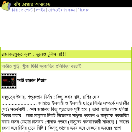
নির্বাচিত পোস্ট
|
লগইন
|
রেজিস্ট্রেশন করুন
|
রিফ্রেস
রাজাকারমুক্ত ব্লগ : ভুলেও ঢুকিস না!!!
অতীত খুড়ি, খুঁজে ফিরি স্বজাতির গুলিবিদ্ধ করোটি
অমি রহমান পিয়াল
বন্ধুত্বে উদার, শত্রুতায় নির্মম : কিছু করার নাই, রাশির দোষ
........................ জামাতে ইসলামী ও ইসলামী ছাত্র শিবির সম্পর্কে মহানবীর
(দঃ) সতর্কবাণী : শেষ জমানায় কিছু প্রতারক সৃষ্টি হবে। তারা ধর্মের নামে দুনিয়া
শিকার করবে। তারা মানুষের নিকট নিজেদের সাধুতা প্রকাশ ও মানুষকে প্রভাবিত
করার জন্য ভেড়ার চামড়ার পোষাক পড়বে (মানুষের কল্যাণকারী সাজবে)। তাদের
রসনা হবে চিনির চেয়ে মিষ্টি। কিন্তু তাদের হৃদয় হবে নেকড়ের হৃদয়ের মতো