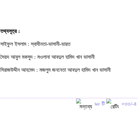
তথ্যসূত্র :
সাইফুল ইসলাম : স্বাধীনতা-ভাসানী-ভারত
সৈয়দ আবুল মকসুদ : মওলানা আবদুল হামিদ খান ভাসানী
সিরাজউদ্দীন আহমেদ : মজলুম জননেতা আবদুল হামিদ খান ভাসানী
৯৮ টি
+৩৩/-৪