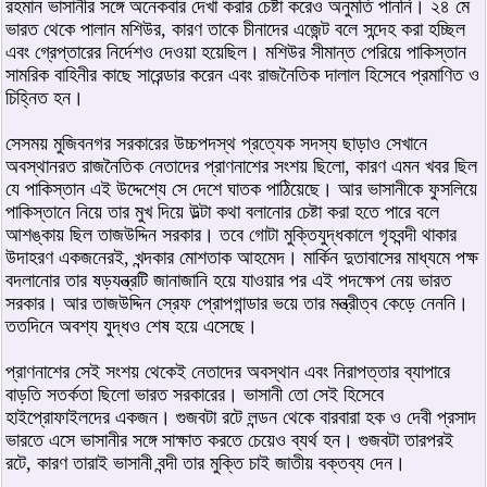
রহমান ভাসানীর সঙ্গে অনেকবার দেখা করার চেষ্টা করেও অনুমতি পাননি। ২৪ মে
ভারত থেকে পালান মশিউর, কারণ তাকে চীনাদের এজেন্ট বলে সন্দেহ করা হচ্ছিল
এবং গ্রেপ্তারের নির্দেশও দেওয়া হয়েছিল। মশিউর সীমান্ত পেরিয়ে পাকিস্তান
সামরিক বাহিনীর কাছে সারেন্ডার করেন এবং রাজনৈতিক দালাল হিসেবে প্রমাণিত ও
চিহ্নিত হন।
সেসময় মুজিবনগর সরকারের উচ্চপদস্থ প্রত্যেক সদস্য ছাড়াও সেখানে
অবস্থানরত রাজনৈতিক নেতাদের প্রাণনাশের সংশয় ছিলো, কারণ এমন খবর ছিল
যে পাকিস্তান এই উদ্দেশ্যে সে দেশে ঘাতক পাঠিয়েছে। আর ভাসানীকে ফুসলিয়ে
পাকিস্তানে নিয়ে তার মুখ দিয়ে উল্টা কথা বলানোর চেষ্টা করা হতে পারে বলে
আশঙ্কায় ছিল তাজউদ্দিন সরকার। তবে গোটা মুক্তিযুদ্ধকালে গৃহবন্দী থাকার
উদাহরণ একজনেরই, খন্দকার মোশতাক আহমেদ। মার্কিন দুতাবাসের মাধ্যমে পক্ষ
বদলানোর তার ষড়যন্ত্রটি জানাজানি হয়ে যাওয়ার পর এই পদক্ষেপ নেয় ভারত
সরকার। আর তাজউদ্দিন স্রেফ প্রোপগান্ডার ভয়ে তার মন্ত্রীত্ব কেড়ে নেননি।
ততদিনে অবশ্য যুদ্ধও শেষ হয়ে এসেছে।
প্রাণনাশের সেই সংশয় থেকেই নেতাদের অবস্থান এবং নিরাপত্তার ব্যাপারে
বাড়তি সতর্কতা ছিলো ভারত সরকারের। ভাসানী তো সেই হিসেবে
হাইপ্রোফাইলদের একজন। গুজবটা রটে লন্ডন থেকে বারবারা হক ও দেবী প্রসাদ
ভারতে এসে ভাসানীর সঙ্গে সাক্ষাত করতে চেয়েও ব্যর্থ হন। গুজবটা তারপরই
রটে, কারণ তারাই ভাসানী বন্দী তার মুক্তি চাই জাতীয় বক্তব্য দেন।