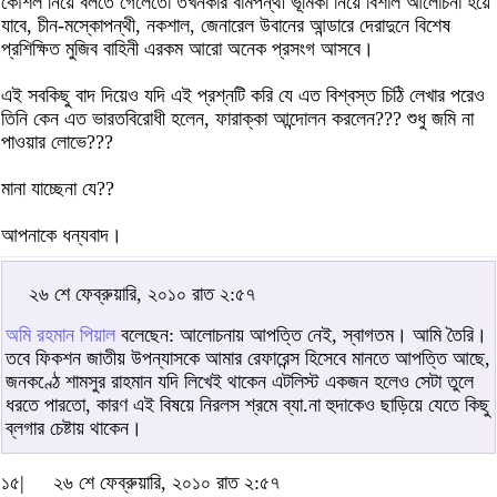
কৌশল নিয়ে বলতে গেলেতো তখনকার বামপন্থী ভূমিকা নিয়ে বিশাল আলোচনা হয়ে
যাবে, চীন-মস্কোপন্থী, নকশাল, জেনারেল উবানের আন্ডারে দেরাদুনে বিশেষ
প্রশিক্ষিত মুজিব বাহিনী এরকম আরো অনেক প্রসংগ আসবে।
এই সবকিছু বাদ দিয়েও যদি এই প্রশ্নটি করি যে এত বিশ্বস্ত চিঠি লেখার পরেও
তিনি কেন এত ভারতবিরোধী হলেন, ফারাক্কা আন্দোলন করলেন??? শুধু জমি না
পাওয়ার লোভে???
মানা যাচ্ছেনা যে??
আপনাকে ধন্যবাদ।
২৬ শে ফেব্রুয়ারি, ২০১০ রাত ২:৫৭
অমি রহমান পিয়াল
বলেছেন: আলোচনায় আপত্তি নেই, স্বাগতম। আমি তৈরি।
তবে ফিকশন জাতীয় উপন্যাসকে আমার রেফারেন্স হিসেবে মানতে আপত্তি আছে,
জনকণ্ঠে শামসুর রাহমান যদি লিখেই থাকেন এটলিস্ট একজন হলেও সেটা তুলে
ধরতে পারতো, কারণ এই বিষয়ে নিরলস শ্রমে ব্যা.না হুদাকেও ছাড়িয়ে যেতে কিছু
ব্লগার চেষ্টায় থাকেন।
১৫|
২৬ শে ফেব্রুয়ারি, ২০১০ রাত ২:৫৭