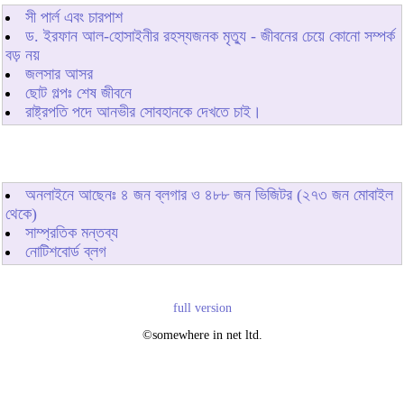
সী পার্ল এবং চারপাশ
ড. ইরফান আল-হোসাইনীর রহস্যজনক মৃত্যু - জীবনের চেয়ে কোনো সম্পর্ক
বড় নয়
জলসার আসর
ছোট গল্পঃ শেষ জীবনে
রাষ্ট্রপতি পদে আনভীর সোবহানকে দেখতে চাই।
অনলাইনে আছেনঃ
৪
জন ব্লগার ও
৪৮৮
জন ভিজিটর (২৭৩ জন মোবাইল
থেকে)
সাম্প্রতিক মন্তব্য
নোটিশবোর্ড ব্লগ
full version
©somewhere in net ltd.