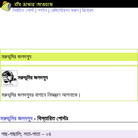
নির্বাচিত পোস্ট
|
লগইন
|
রেজিস্ট্রেশন করুন
|
রিফ্রেস
মরুভূমির জলদস্যু
মরুভূমির জলদস্যু
মরুভূমির জলদস্যুর বাগানে নিমন্ত্রণ আপনাকে।
মরুভূমির জলদস্যু
› বিস্তারিত পোস্টঃ
গাছ-গাছালি; লতা-পাতা – ০৪