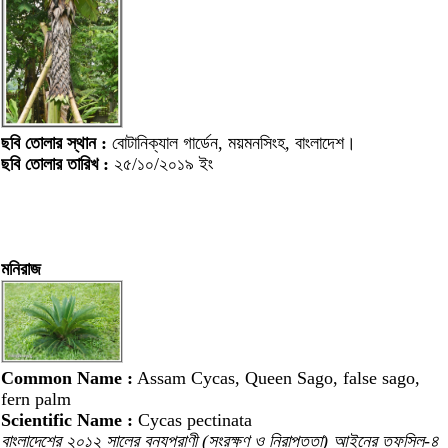
ছবি তোলার স্থান :
বোটানিক্যাল গার্ডেন, ময়মনসিংহ, বাংলাদেশ।
ছবি তোলার তারিখ :
২৫/১০/২০১৯ ইং
মনিরাজ
Common Name :
Assam Cycas, Queen Sago, false sago,
fern palm
Scientific Name :
Cycas pectinata
বাংলাদেশের ২০১২ সালের বন্যপ্রাণী (সংরক্ষণ ও নিরাপত্তা) আইনের তফসিল-৪