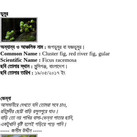
ডুমুর
অন্যান্য ও আঞ্চলিক নাম :
জগডুমুর বা যজ্ঞডুমুর।
Common Name :
Cluster fig, red river fig, gular
Scientific Name :
Ficus racemosa
ছবি তোলার স্থান :
মুন্সিগঞ্জ, বাংলাদেশ।
ছবি তোলার তারিখ :
১৯/০৫/২০১৭ ইং
ভেন্না
আসমানীরে দেখতে যদি তোমরা সবে চাও,
রহিমন্দীর ছোট্ট বাড়ি রসুলপুরে যাও।
বাড়ি তো নয় পাখির বাসা-ভেন্না পাতার ছানি,
একটুখানি বৃষ্টি হলেই গড়িয়ে পড়ে পানি।
----- জসীম উদ্দীন -----