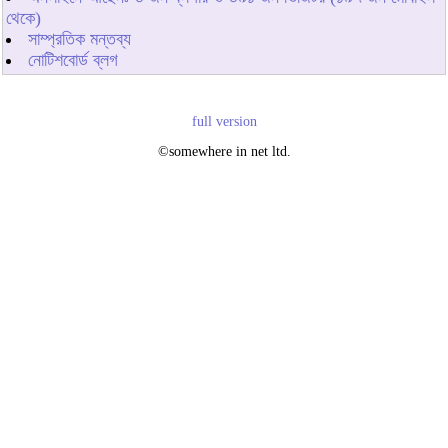
থেকে)
সাম্প্রতিক মন্তব্য
নোটিশবোর্ড ব্লগ
full version
©somewhere in net ltd.