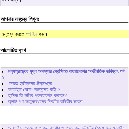
আপনার মন্তব্য লিখুনঃ
মন্তব্য করতে
লগ ইন
করুন
আলোচিত ব্লগ
মধ্যপ্রাচ্যের যুদ্ধ অবস্থার প্রেক্ষিতে বাংলাদেশের অর্থনৈতিক ভবিষ্যৎ-পর্ব
২
আমরা ইতিহাসের ছিন্নপত্র...
আর্কাইভ থেকে: তান্নুদের বাড়ি-১
হাসিনা কি সত্যি প্রত্যাবর্তন করবেন?
জুলাই গণ-অভ্যুত্থানের দ্বিতীয় বার্ষিকীর ভাবনা
অনলাইনে আছেনঃ
৩
জন ব্লগার ও
৩৯১
জন ভিজিটর (১৯৭ জন মোবাইল