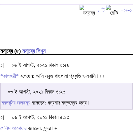
৮ টি
+১/-০
মন্তব্য (৮)
মন্তব্য লিখুন
১|
০৬ ই আগস্ট, ২০২১ বিকাল ৩:৫৯
*কালজয়ী*
বলেছেন: আমি সবুজ গাছপালা প্রকৃতি ভালবাসি।++
০৬ ই আগস্ট, ২০২১ বিকাল ৫:২৫
মরুভূমির জলদস্যু
বলেছেন: ধন্যবাদ মন্তব্যের জন্য।
২|
০৬ ই আগস্ট, ২০২১ বিকাল ৫:১৩
সেলিম আনোয়ার
বলেছেন: সুন্দর।+