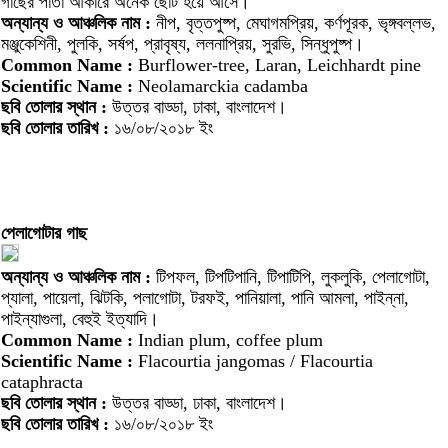
গাছের পাতা আকারে অনেক ছোট হয়ে আসে।
অন্যান্য ও আঞ্চলিক নাম :
নীপ, বৃত্তপুষ্প, মেঘাগমপ্রিয়, কর্ণপূরক, ভৃঙ্গবল্লভ,
মঞ্জুকেশিনী, পুলকি, সর্ষপ, প্রাবৃষ্য, ললনাপ্রিয়, সুরভি, সিন্ধুপুষ্প।
Common Name :
Burflower-tree, Laran, Leichhardt pine
Scientific Name :
Neolamarckia cadamba
ছবি তোলার স্থান :
উত্তর বাড্ডা, ঢাকা, বাংলাদেশ।
ছবি তোলার তারিখ :
১৬/০৮/২০১৮ ইং
পেলাগোটার গাছ
অন্যান্য ও আঞ্চলিক নাম :
টিপফল, টিপটিপানি, টিপাটিপি, লুকলুকি, পেলাগোটা,
প্যালা, পায়েলা, ঝিটকি, পলাগোটা, টরফই, পানিয়ালা, পানি আমলা, পাইন্না,
পাইন্যাগুলা, বেহুই ইত্যাদি।
Common Name :
Indian plum, coffee plum
Scientific Name :
Flacourtia jangomas / Flacourtia
cataphracta
ছবি তোলার স্থান :
উত্তর বাড্ডা, ঢাকা, বাংলাদেশ।
ছবি তোলার তারিখ :
১৬/০৮/২০১৮ ইং