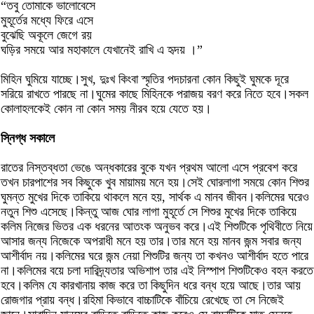
“তবু তোমাকে ভালোবেসে
মুহূর্তের মধ্যে ফিরে এসে
বুঝেছি অকূলে জেগে রয়
ঘড়ির সময়ে আর মহাকালে যেখানেই রাখি এ হৃদয় ।”
মিহিন ঘুমিয়ে যাচ্ছে।সুখ, দুঃখ কিংবা স্মৃতির পদচারনা কোন কিছুই ঘুমকে দূরে
সরিয়ে রাখতে পারছে না।ঘুমের কাছে মিহিনকে পরাজয় বরণ করে নিতে হবে।সকল
কোলাহলকেই কোন না কোন সময় নীরব হয়ে যেতে হয়।
স্নিগ্ধ সকালে
রাতের নিস্তব্ধতা ভেঙে অন্ধকারের বুকে যখন প্রথম আলো এসে প্রবেশ করে
তখন চারপাশের সব কিছুকে খুব মায়াময় মনে হয়।সেই ঘোরলাগা সময়ে কোন শিশুর
ঘুমন্ত মুখের দিকে তাকিয়ে থাকলে মনে হয়, সার্থক এ মানব জীবন।কলিমের ঘরেও
নতুন শিশু এসেছে।কিন্তু আজ ঘোর লাগা মুহূর্তে সে শিশুর মুখের দিকে তাকিয়ে
কলিম নিজের ভিতর এক ধরনের আতংক অনুভব করে।এই শিশুটিকে পৃথিবীতে নিয়ে
আসার জন্য নিজেকে অপরাধী মনে হয় তার।তার মনে হয় মানব জন্ম সবার জন্য
আশীর্বাদ নয়।কলিমের ঘরে জন্ম নেয়া শিশুটির জন্য তা কখনও আশীর্বাদ হতে পারে
না।কলিমের বয়ে চলা দারিদ্র্যতার অভিশাপ তার এই নিস্পাপ শিশুটিকেও বহন করতে
হবে।কলিম যে কারখানায় কাজ করে তা কিছুদিন ধরে বন্ধ হয়ে আছে।তার আয়
রোজগার প্রায় বন্ধ।রহিমা কিভাবে বাচ্চাটিকে বাঁচিয়ে রেখেছে তা সে নিজেই