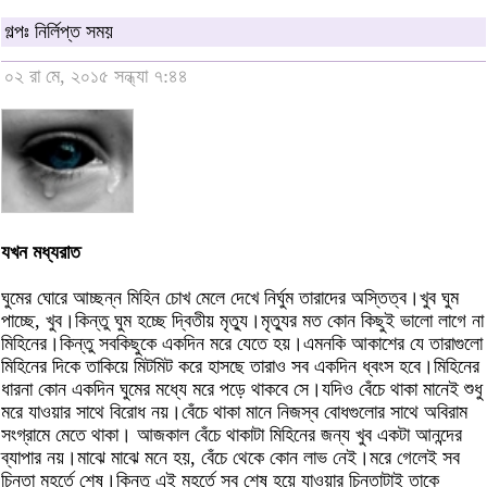
গল্পঃ নির্লিপ্ত সময়
০২ রা মে, ২০১৫ সন্ধ্যা ৭:৪৪
যখন মধ্যরাত
ঘুমের ঘোরে আচ্ছন্ন মিহিন চোখ মেলে দেখে নির্ঘুম তারাদের অস্তিত্ব।খুব ঘুম
পাচ্ছে, খুব।কিন্তু ঘুম হচ্ছে দ্বিতীয় মৃত্যু।মৃত্যুর মত কোন কিছুই ভালো লাগে না
মিহিনের।কিন্তু সবকিছুকে একদিন মরে যেতে হয়।এমনকি আকাশের যে তারাগুলো
মিহিনের দিকে তাকিয়ে মিটমিট করে হাসছে তারাও সব একদিন ধ্বংস হবে।মিহিনের
ধারনা কোন একদিন ঘুমের মধ্যে মরে পড়ে থাকবে সে।যদিও বেঁচে থাকা মানেই শুধু
মরে যাওয়ার সাথে বিরোধ নয়।বেঁচে থাকা মানে নিজস্ব বোধগুলোর সাথে অবিরাম
সংগ্রামে মেতে থাকা। আজকাল বেঁচে থাকাটা মিহিনের জন্য খুব একটা আনন্দের
ব্যাপার নয়।মাঝে মাঝে মনে হয়, বেঁচে থেকে কোন লাভ নেই।মরে গেলেই সব
চিন্তা মুহূর্তে শেষ।কিন্তু এই মুহূর্তে সব শেষ হয়ে যাওয়ার চিন্তাটাই তাকে