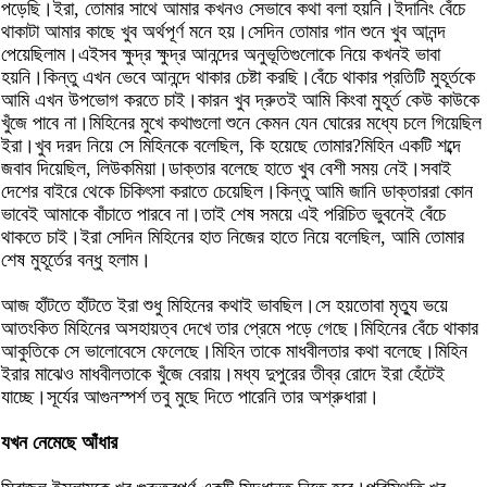
পড়েছি।ইরা, তোমার সাথে আমার কখনও সেভাবে কথা বলা হয়নি।ইদানিং বেঁচে
থাকাটা আমার কাছে খুব অর্থপূর্ণ মনে হয়।সেদিন তোমার গান শুনে খুব আনন্দ
পেয়েছিলাম।এইসব ক্ষুদ্র ক্ষুদ্র আনন্দের অনুভূতিগুলোকে নিয়ে কখনই ভাবা
হয়নি।কিন্তু এখন ভেবে আনন্দে থাকার চেষ্টা করছি।বেঁচে থাকার প্রতিটি মুহূর্তকে
আমি এখন উপভোগ করতে চাই।কারন খুব দ্রুতই আমি কিংবা মুহূর্ত কেউ কাউকে
খুঁজে পাবে না।মিহিনের মুখে কথাগুলো শুনে কেমন যেন ঘোরের মধ্যে চলে গিয়েছিল
ইরা।খুব দরদ নিয়ে সে মিহিনকে বলেছিল, কি হয়েছে তোমার?মিহিন একটি শব্দে
জবাব দিয়েছিল, লিউকমিয়া।ডাক্তার বলেছে হাতে খুব বেশী সময় নেই।সবাই
দেশের বাইরে থেকে চিকিৎসা করাতে চেয়েছিল।কিন্তু আমি জানি ডাক্তাররা কোন
ভাবেই আমাকে বাঁচাতে পারবে না।তাই শেষ সময়ে এই পরিচিত ভুবনেই বেঁচে
থাকতে চাই।ইরা সেদিন মিহিনের হাত নিজের হাতে নিয়ে বলেছিল, আমি তোমার
শেষ মুহূর্তের বন্ধু হলাম।
আজ হাঁটতে হাঁটতে ইরা শুধু মিহিনের কথাই ভাবছিল।সে হয়তোবা মৃত্যু ভয়ে
আতংকিত মিহিনের অসহায়ত্ব দেখে তার প্রেমে পড়ে গেছে।মিহিনের বেঁচে থাকার
আকুতিকে সে ভালোবেসে ফেলেছে।মিহিন তাকে মাধবীলতার কথা বলেছে।মিহিন
ইরার মাঝেও মাধবীলতাকে খুঁজে বেরায়।মধ্য দুপুরের তীব্র রোদে ইরা হেঁটেই
যাচ্ছে।সূর্যের আগুনস্পর্শ তবু মুছে দিতে পারেনি তার অশ্রুধারা।
যখন নেমেছে আঁধার