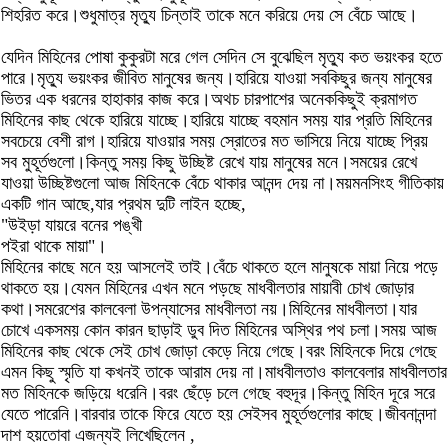
শিহরিত করে।শুধুমাত্র মৃত্যু চিন্তাই তাকে মনে করিয়ে দেয় সে বেঁচে আছে।
যেদিন মিহিনের পোষা কুকুরটা মরে গেল সেদিন সে বুঝেছিল মৃত্যু কত ভয়ংকর হতে
পারে।মৃত্যু ভয়ংকর জীবিত মানুষের জন্য।হারিয়ে যাওয়া সবকিছুর জন্য মানুষের
ভিতর এক ধরনের হাহাকার কাজ করে।অথচ চারপাশের অনেককিছুই ক্রমাগত
মিহিনের কাছ থেকে হারিয়ে যাচ্ছে।হারিয়ে যাচ্ছে বহমান সময় যার প্রতি মিহিনের
সবচেয়ে বেশী রাগ।হারিয়ে যাওয়ার সময় স্রোতের মত ভাসিয়ে নিয়ে যাচ্ছে প্রিয়
সব মুহূর্তগুলো।কিন্তু সময় কিছু উচ্ছিষ্ট রেখে যায় মানুষের মনে।সময়ের রেখে
যাওয়া উচ্ছিষ্টগুলো আজ মিহিনকে বেঁচে থাকার আনন্দ দেয় না।ময়মনসিংহ গীতিকায়
একটি গান আছে,যার প্রথম দুটি লাইন হচ্ছে,
"উইড়া যায়রে বনের পঙ্খী
পইরা থাকে মায়া"।
মিহিনের কাছে মনে হয় আসলেই তাই।বেঁচে থাকতে হলে মানুষকে মায়া নিয়ে পড়ে
থাকতে হয়।যেমন মিহিনের এখন মনে পড়ছে মাধবীলতার মায়াবী চোখ জোড়ার
কথা।সমরেশের কালবেলা উপন্যাসের মাধবীলতা নয়।মিহিনের মাধবীলতা।যার
চোখে একসময় কোন কারন ছাড়াই ডুব দিত মিহিনের অস্থির পথ চলা।সময় আজ
মিহিনের কাছ থেকে সেই চোখ জোড়া কেড়ে নিয়ে গেছে।বরং মিহিনকে দিয়ে গেছে
এমন কিছু স্মৃতি যা কখনই তাকে আরাম দেয় না।মাধবীলতাও কালবেলার মাধবীলতার
মত মিহিনকে জড়িয়ে ধরেনি।বরং ছেঁড়ে চলে গেছে বহুদূর।কিন্তু মিহিন দূরে সরে
যেতে পারেনি।বারবার তাকে ফিরে যেতে হয় সেইসব মুহূর্তগুলোর কাছে।জীবনানন্দা
দাশ হয়তোবা এজন্যই লিখেছিলেন ,