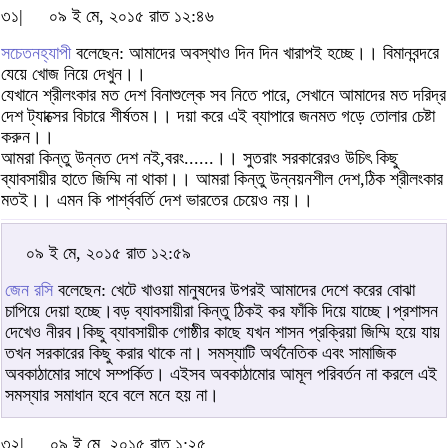
৩১|
০৯ ই মে, ২০১৫ রাত ১২:৪৬
সচেতনহ্যাপী
বলেছেন: আমাদের অবস্থাও দিন দিন খারাপই হচ্ছে।। বিমানবন্দরে
যেয়ে খোজ নিয়ে দেখুন।।
যেখানে শ্রীলংকার মত দেশ বিনাশুল্কে সব নিতে পারে, সেখানে আমাদের মত দরিদ্র
দেশ ট্যাক্সের বিচারে শীর্ষতম।। দয়া করে এই ব্যাপারে জনমত গড়ে তোলার চেষ্টা
করুন।।
আমরা কিন্তু উন্নত দেশ নই,বরং......।। সুতরাং সরকারেরও উচিৎ কিছু
ব্যাবসায়ীর হাতে জিম্মি না থাকা।। আমরা কিন্তু উন্নয়নশীল দেশ,ঠিক শ্রীলংকার
মতই।। এমন কি পার্শ্ববর্তি দেশ ভারতের চেয়েও নয়।।
০৯ ই মে, ২০১৫ রাত ১২:৫৯
জেন রসি
বলেছেন: খেটে খাওয়া মানুষদের উপরই আমাদের দেশে করের বোঝা
চাপিয়ে দেয়া হচ্ছে।বড় ব্যাবসায়ীরা কিন্তু ঠিকই কর ফাঁকি দিয়ে যাচ্ছে।প্রশাসন
দেখেও নীরব।কিছু ব্যাবসায়ীক গোষ্ঠীর কাছে যখন শাসন প্রক্রিয়া জিম্মি হয়ে যায়
তখন সরকারের কিছু করার থাকে না। সমস্যাটি অর্থনৈতিক এবং সামাজিক
অবকাঠামোর সাথে সম্পর্কিত। এইসব অবকাঠামোর আমূল পরিবর্তন না করলে এই
সমস্যার সমাধান হবে বলে মনে হয় না।
৩২|
০৯ ই মে, ২০১৫ রাত ১:২৫