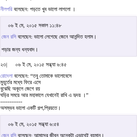
নীলপরি
বলেছেন: পড়তে খুব ভালো লাগলো ।
০৬ ই মে, ২০১৫ সকাল ১১:৪৮
জেন রসি
বলেছেন: ভালো লেগেছে জেনে আনন্দিত হলাম।
পড়ার জন্য ধন্যবাদ।
২৩|
০৬ ই মে, ২০১৫ সন্ধ্যা ৬:৪৫
রোদেলা
বলেছেন: “তবু তোমাকে ভালোবেসে
মুহূর্তের মধ্যে ফিরে এসে
বুঝেছি অকূলে জেগে রয়
ঘড়ির সময়ে আর মহাকালে যেখানেই রাখি এ হৃদয় ।”
------------
অসম্ভব ভালো একটি গল্প,প্রিয়তে।
০৬ ই মে, ২০১৫ সন্ধ্যা ৬:৫৪
জেন রসি
বলেছেন: আমাদের জীবন অনেকটা এভাবেই বহমান।