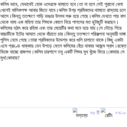
কলিম ভাবে, যেভাবেই হোক ওদেরকে থামাতে হবে।তা না হলে সেই পুরানো খেলা
খেলেই মালিকপক্ষ আবার জিতে যাবে।কলিম উগ্র শ্রমিকদের থামাতে রাস্তায় চলে
আসে।কিন্তু ততক্ষণে গাড়ি ভাঙার উৎসব শুরু হয়ে গেছে।কলিম দেখতে পায় বাস
থেকে নামা এক মহিলা তার শিশুকে কোলে নিয়ে পাগলের মত ছুটাছুটি করছেন।
কলিমের হঠাৎ করে রহিমা এবং তার মেয়েটির কথা মনে হয়ে যায়।সে দৌড়ে গিয়ে
বাচ্চাটিকে ইটের আঘাত থেকে বাঁচাতে চায়।কিন্তু ততক্ষণে পরিকল্পনা অনুযায়ী দাঙ্গা
পুলিস নেমে গেছে।তারা শ্রমিকদের উদ্দেশ্য করে গুলি চালাতে থাকে।কিছু একটা
এসে প্রচণ্ড ধাক্কায় যেন উপড়ে ফেলে কলিমের বেঁচে থাকার আজন্ম স্বাদ।রক্তে
ভিজে যাচ্ছে রাজপথ।কলিম চারপাশে তবু একটি শিশুর মুখ খুঁজে ফিরে।কোথায় সে
মুখ!কোথায়?
৭৩ টি
+৭/-০