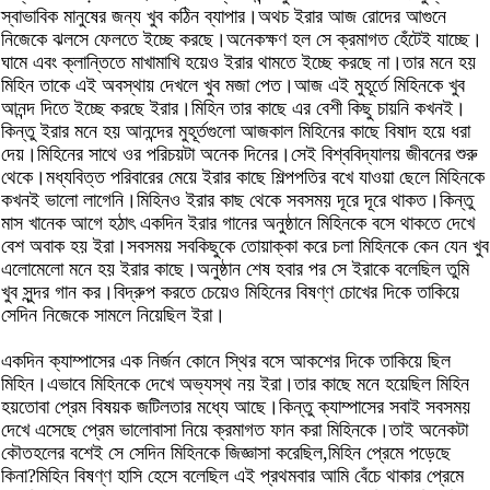
স্বাভাবিক মানুষের জন্য খুব কঠিন ব্যাপার।অথচ ইরার আজ রোদের আগুনে
নিজেকে ঝলসে ফেলতে ইচ্ছে করছে।অনেকক্ষণ হল সে ক্রমাগত হেঁটেই যাচ্ছে।
ঘামে এবং ক্লান্তিতে মাখামাখি হয়েও ইরার থামতে ইচ্ছে করছে না।তার মনে হয়
মিহিন তাকে এই অবস্থায় দেখলে খুব মজা পেত।আজ এই মুহূর্তে মিহিনকে খুব
আনন্দ দিতে ইচ্ছে করছে ইরার।মিহিন তার কাছে এর বেশী কিছু চায়নি কখনই।
কিন্তু ইরার মনে হয় আনন্দের মুহূর্তগুলো আজকাল মিহিনের কাছে বিষাদ হয়ে ধরা
দেয়।মিহিনের সাথে ওর পরিচয়টা অনেক দিনের।সেই বিশ্ববিদ্যালয় জীবনের শুরু
থেকে।মধ্যবিত্ত পরিবারের মেয়ে ইরার কাছে শিল্পপতির বখে যাওয়া ছেলে মিহিনকে
কখনই ভালো লাগেনি।মিহিনও ইরার কাছ থেকে সবসময় দূরে দূরে থাকত।কিন্তু
মাস খানেক আগে হঠাৎ একদিন ইরার গানের অনুষ্ঠানে মিহিনকে বসে থাকতে দেখে
বেশ অবাক হয় ইরা।সবসময় সবকিছুকে তোয়াক্কা করে চলা মিহিনকে কেন যেন খুব
এলোমেলো মনে হয় ইরার কাছে।অনুষ্ঠান শেষ হবার পর সে ইরাকে বলেছিল তুমি
খুব সুন্দর গান কর।বিদ্রুপ করতে চেয়েও মিহিনের বিষণ্ণ চোখের দিকে তাকিয়ে
সেদিন নিজেকে সামলে নিয়েছিল ইরা।
একদিন ক্যাম্পাসের এক নির্জন কোনে স্থির বসে আকশের দিকে তাকিয়ে ছিল
মিহিন।এভাবে মিহিনকে দেখে অভ্যস্থ নয় ইরা।তার কাছে মনে হয়েছিল মিহিন
হয়তোবা প্রেম বিষয়ক জটিলতার মধ্যে আছে।কিন্তু ক্যাম্পাসের সবাই সবসময়
দেখে এসেছে প্রেম ভালোবাসা নিয়ে ক্রমাগত ফান করা মিহিনকে।তাই অনেকটা
কৌতহলের বশেই সে সেদিন মিহিনকে জিজ্ঞাসা করেছিল,মিহিন প্রেমে পড়েছে
কিনা?মিহিন বিষণ্ণ হাসি হেসে বলেছিল এই প্রথমবার আমি বেঁচে থাকার প্রেমে