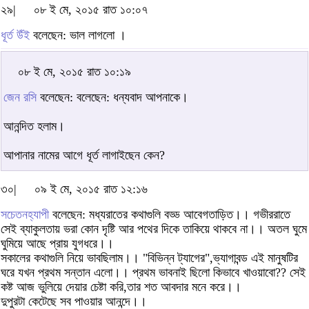
২৯|
০৮ ই মে, ২০১৫ রাত ১০:০৭
ধূর্ত উঁই
বলেছেন: ভাল লাগলো ।
০৮ ই মে, ২০১৫ রাত ১০:১৯
জেন রসি
বলেছেন: বলেছেন: ধন্যবাদ আপনাকে।
আনন্দিত হলাম।
আপানার নামের আগে ধূর্ত লাগাইছেন কেন?
৩০|
০৯ ই মে, ২০১৫ রাত ১২:১৬
সচেতনহ্যাপী
বলেছেন: মধ্যরাতের কথাগুলি বড্ড আবেগতাড়িত।। গভীররাতে
সেই ব্যাকুলতায় ভরা কোন দৃষ্টি আর পথের দিকে তাকিয়ে থাকবে না।। অতল ঘুমে
ঘুমিয়ে আছে প্রায় যুগধরে।।
সকালের কথাগুলি নিয়ে ভাবছিলাম।। "বিভিন্ন ট্যাগের",ভ্যাগাবন্ড এই মানুষটির
ঘরে যখন প্রথম সন্তান এলো।। প্রথম ভাবনাই ছিলো কিভাবে খাওয়াবো?? সেই
কষ্ট আজ ভুলিয়ে দেয়ার চেষ্টা করি,তার শত আবদার মনে করে।।
দুপুরটা কেটেছে সব পাওয়ার আনন্দে।।