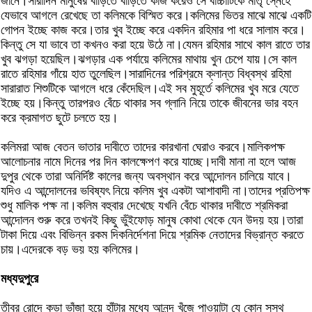
জানে।সারাদিন মানুষের বাড়িতে বাড়িতে কাজ করেও সে বাচ্চাটিকে মাতৃ স্নেহে
যেভাবে আগলে রেখেছে তা কলিমকে বিস্মিত করে।কলিমের ভিতর মাঝে মাঝে একটি
গোপন ইচ্ছে কাজ করে।তার খুব ইচ্ছে করে একদিন রহিমার পা ধরে সালাম করে।
কিন্তু সে যা ভাবে তা কখনও করা হয়ে উঠে না।যেমন রহিমার সাথে কাল রাতে তার
খুব ঝগড়া হয়েছিল।ঝগড়ার এক পর্যায়ে কলিমের মাথায় খুন চেপে যায়।সে কাল
রাতে রহিমার গাঁয়ে হাত তুলেছিল।সারাদিনের পরিশ্রমে ক্লান্ত বিধ্বস্থ রহিমা
সারারাত শিশুটিকে আগলে ধরে কেঁদেছিল।এই সব মুহূর্তে কলিমের খুব মরে যেতে
ইচ্ছে হয়।কিন্তু তারপরও বেঁচে থাকার সব গ্লানি নিয়ে তাকে জীবনের ভার বহন
করে ক্রমাগত ছুটে চলতে হয়।
কলিমরা আজ বেতন ভাতার দাবীতে তাদের কারখানা ঘেরাও করবে।মালিকপক্ষ
আলোচনার নামে দিনের পর দিন কালক্ষেপণ করে যাচ্ছে।দাবী মানা না হলে আজ
দুপুর থেকে তারা অনির্দিষ্ট কালের জন্য অবস্থান করে আন্দোলন চালিয়ে যাবে।
যদিও এ আন্দোলনের ভবিষ্যৎ নিয়ে কলিম খুব একটা আশাবাদী না।তাদের প্রতিপক্ষ
শুধু মালিক পক্ষ না।কলিম বহুবার দেখেছে যখনি বেঁচে থাকার দাবীতে শ্রমিকরা
আন্দোলন শুরু করে তখনই কিছু ভুঁইফোড় মানুষ কোথা থেকে যেন উদয় হয়।তারা
টাকা দিয়ে এবং বিভিন্ন রকম দিকনির্দেশনা দিয়ে শ্রমিক নেতাদের বিভ্রান্ত করতে
চায়।এদেরকে বড় ভয় হয় কলিমের।
মধ্যদুপুরে
তীব্র রোদে কড়া ভাঁজা হয়ে হাঁটার মধ্যে আনন্দ খুঁজে পাওয়াটা যে কোন সুস্থ