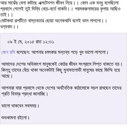
আর সাঝেঁর বেলা কাটছে এক্সটেনশন জীবন নিয়ে।। কোন এক বন্ধু বলেছিলো
প্রবাসে গেলেই তুই দিব্যি বেচে-বর্তে থাকবি।। পরমকরুনাময়ের কৃপায় আছিও
তাই।।
মোটকথা গল্পটিতে বাস্তবতার ছোয়া অনেকখানি বলেই ভাল লাগলো।।
ধন্যবাদ।।
০৯ ই মে, ২০১৫ রাত ১২:৩১
জেন রসি
বলেছেন: আপনার চমৎকার মন্তব্য পড়ে খুব ভালো লাগলো।
আমাদের দেশের অধিকাংশ মানুষকেই কোঠর জীবন সংগ্রামে লিপ্ত থাকতে হয়।
কিন্তু তাদের বেঁচে থাকা অনেকটাই কিছু মুনাফালোভী মানুষের কাছে জিম্মি হয়ে
আছে।
আপনারা যারা প্রবাসে থেকে দেশের অর্থনৈতিক কাঠামোকে সচল রাখছেন তাদের
প্রতি বিনম্র শ্রদ্ধা জানাচ্ছি।
ভালো থাকবেন সবসময়।
শুভকামনা রইলো।