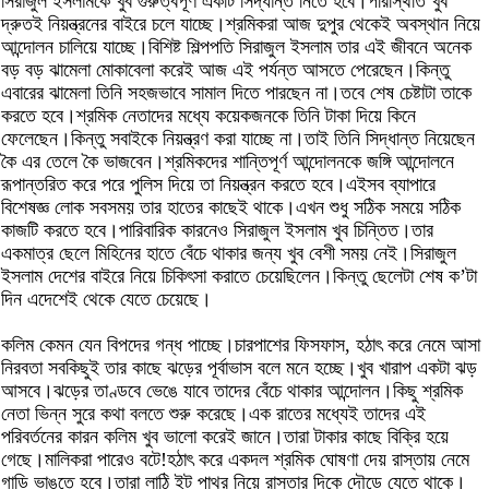
সিরাজুল ইসলামকে খুব গুরুত্বপূর্ণ একটি সিদ্ধান্ত নিতে হবে।পরিস্থিতি খুব
দ্রুতই নিয়ন্ত্রনের বাইরে চলে যাচ্ছে।শ্রমিকরা আজ দুপুর থেকেই অবস্থান নিয়ে
আন্দোলন চালিয়ে যাচ্ছে।বিশিষ্ট শিল্পপতি সিরাজুল ইসলাম তার এই জীবনে অনেক
বড় বড় ঝামেলা মোকাবেলা করেই আজ এই পর্যন্ত আসতে পেরেছেন।কিন্তু
এবারের ঝামেলা তিনি সহজভাবে সামাল দিতে পারছেন না।তবে শেষ চেষ্টাটা তাকে
করতে হবে।শ্রমিক নেতাদের মধ্যে কয়েকজনকে তিনি টাকা দিয়ে কিনে
ফেলেছেন।কিন্তু সবাইকে নিয়ন্ত্রণ করা যাচ্ছে না।তাই তিনি সিদ্ধান্ত নিয়েছেন
কৈ এর তেলে কৈ ভাজবেন।শ্রমিকদের শান্তিপূর্ণ আন্দোলনকে জঙ্গি আন্দোলনে
রূপান্তরিত করে পরে পুলিস দিয়ে তা নিয়ন্ত্রন করতে হবে।এইসব ব্যাপারে
বিশেষজ্ঞ লোক সবসময় তার হাতের কাছেই থাকে।এখন শুধু সঠিক সময়ে সঠিক
কাজটি করতে হবে।পারিবারিক কারনেও সিরাজুল ইসলাম খুব চিন্তিত।তার
একমাত্র ছেলে মিহিনের হাতে বেঁচে থাকার জন্য খুব বেশী সময় নেই।সিরাজুল
ইসলাম দেশের বাইরে নিয়ে চিকিৎসা করাতে চেয়েছিলেন।কিন্তু ছেলেটা শেষ ক’টা
দিন এদেশেই থেকে যেতে চেয়েছে।
কলিম কেমন যেন বিপদের গন্ধ পাচ্ছে।চারপাশের ফিসফাস, হঠাৎ করে নেমে আসা
নিরবতা সবকিছুই তার কাছে ঝড়ের পূর্বাভাস বলে মনে হচ্ছে।খুব খারাপ একটা ঝড়
আসবে।ঝড়ের তাণ্ডবে ভেঙে যাবে তাদের বেঁচে থাকার আন্দোলন।কিছু শ্রমিক
নেতা ভিন্ন সুরে কথা বলতে শুরু করেছে।এক রাতের মধ্যেই তাদের এই
পরিবর্তনের কারন কলিম খুব ভালো করেই জানে।তারা টাকার কাছে বিক্রি হয়ে
গেছে।মালিকরা পারেও বটে!হঠাৎ করে একদল শ্রমিক ঘোষণা দেয় রাস্তায় নেমে
গাড়ি ভাঙতে হবে।তারা লাঠি ইট পাথর নিয়ে রাস্তার দিকে দৌড়ে যেতে থাকে।