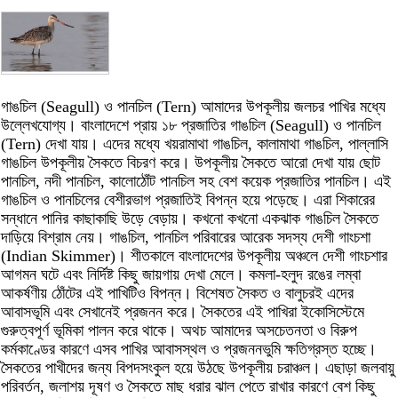
গাঙচিল (Seagull) ও পানচিল (Tern) আমাদের উপকূলীয় জলচর পাখির মধ্যে
উল্লেখযোগ্য। বাংলাদেশে প্রায় ১৮ প্রজাতির গাঙচিল (Seagull) ও পানচিল
(Tern) দেখা যায়। এদের মধ্যে খয়রামাথা গাঙচিল, কালামাথা গাঙচিল, পাল্লাসি
গাঙচিল উপকূলীয় সৈকতে বিচরণ করে। উপকূলীয় সৈকতে আরো দেখা যায় ছোট
পানচিল, নদী পানচিল, কালোঠোঁট পানচিল সহ বেশ কয়েক প্রজাতির পানচিল। এই
গাঙচিল ও পানচিলের বেশীরভাগ প্রজাতিই বিপন্ন হয়ে পড়েছে। এরা শিকারের
সন্ধানে পানির কাছাকাছি উড়ে বেড়ায়। কখনো কখনো একঝাক গাঙচিল সৈকতে
দাড়িয়ে বিশ্রাম নেয়। গাঙচিল, পানচিল পরিবারের আরেক সদস্য দেশী গাংচশা
(Indian Skimmer)। শীতকালে বাংলাদেশের উপকূলীয় অঞ্চলে দেশী গাংচশার
আগমন ঘটে এবং নির্দিষ্ট কিছু জায়গায় দেখা মেলে। কমলা-হলুদ রঙের লম্বা
আকর্ষণীয় ঠোঁটের এই পাখিটিও বিপন্ন। বিশেষত সৈকত ও বালুচরই এদের
আবাসভূমি এবং সেখানেই প্রজনন করে। সৈকতের এই পাখিরা ইকোসিস্টেমে
গুরুত্বপূর্ণ ভূমিকা পালন করে থাকে। অথচ আমাদের অসচেতনতা ও বিরুপ
কর্মকাণ্ডের কারণে এসব পাখির আবাসস্থল ও প্রজননভুমি ক্ষতিগ্রস্ত হচ্ছে।
সৈকতের পাখীদের জন্য বিপদসংকুল হয়ে উঠছে উপকূলীয় চরাঞ্চল। এছাড়া জলবায়ু
পরিবর্তন, জলাশয় দূষণ ও সৈকতে মাছ ধরার ঝাল পেতে রাখার কারণে বেশ কিছু