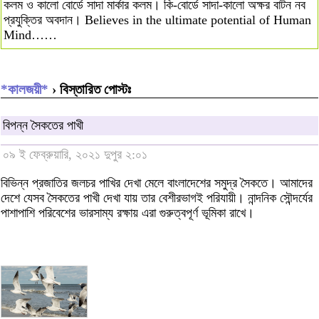
কলম ও কালো বোর্ডে সাদা মার্কার কলম। কি-বোর্ডে সাদা-কালো অক্ষর বাটন নব
প্রযুক্তির অবদান। Believes in the ultimate potential of Human
Mind……
*কালজয়ী*
› বিস্তারিত পোস্টঃ
বিপন্ন সৈকতের পাখী
০৯ ই ফেব্রুয়ারি, ২০২১ দুপুর ২:০১
বিভিন্ন প্রজাতির জলচর পাখির দেখা মেলে বাংলাদেশের সমুদ্র সৈকতে। আমাদের
দেশে যেসব সৈকতের পাখী দেখা যায় তার বেশীরভাগই পরিযায়ী। নান্দনিক সৌন্দর্যের
পাশাপাশি পরিবেশের ভারসাম্য রক্ষায় এরা গুরুত্বপূর্ণ ভূমিকা রাখে।