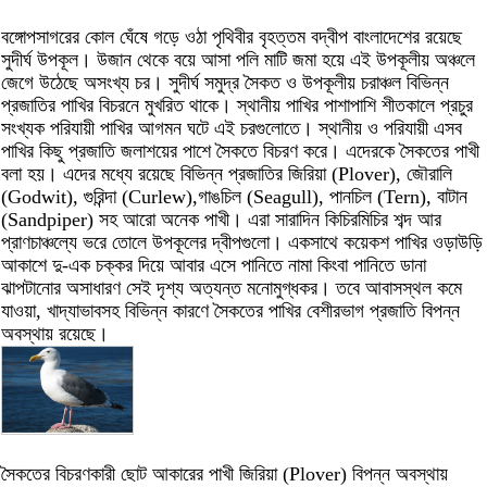
বঙ্গোপসাগরের কোল ঘেঁষে গড়ে ওঠা পৃথিবীর বৃহত্তম বদ্বীপ বাংলাদেশের রয়েছে
সুদীর্ঘ উপকূল। উজান থেকে বয়ে আসা পলি মাটি জমা হয়ে এই উপকূলীয় অঞ্চলে
জেগে উঠেছে অসংখ্য চর। সুদীর্ঘ সমুদ্র সৈকত ও উপকূলীয় চরাঞ্চল বিভিন্ন
প্রজাতির পাখির বিচরনে মুখরিত থাকে। স্থানীয় পাখির পাশাপাশি শীতকালে প্রচুর
সংখ্যক পরিযায়ী পাখির আগমন ঘটে এই চরগুলোতে। স্থানীয় ও পরিযায়ী এসব
পাখির কিছু প্রজাতি জলাশয়ের পাশে সৈকতে বিচরণ করে। এদেরকে সৈকতের পাখী
বলা হয়। এদের মধ্যে রয়েছে বিভিন্ন প্রজাতির জিরিয়া (Plover), জৌরালি
(Godwit), গুরিন্দা (Curlew),গাঙচিল (Seagull), পানচিল (Tern), বাটান
(Sandpiper) সহ আরো অনেক পাখী। এরা সারাদিন কিচিরমিচির শব্দ আর
প্রাণচাঞ্চল্যে ভরে তোলে উপকূলের দ্বীপগুলো। একসাথে কয়েকশ পাখির ওড়াউড়ি
আকাশে দু-এক চক্কর দিয়ে আবার এসে পানিতে নামা কিংবা পানিতে ডানা
ঝাপটানোর অসাধারণ সেই দৃশ্য অত্যন্ত মনোমুগ্ধকর। তবে আবাসস্থল কমে
যাওয়া, খাদ্যাভাবসহ বিভিন্ন কারণে সৈকতের পাখির বেশীরভাগ প্রজাতি বিপন্ন
অবস্থায় রয়েছে।
সৈকতের বিচরণকারী ছোট আকারের পাখী জিরিয়া (Plover) বিপন্ন অবস্থায়