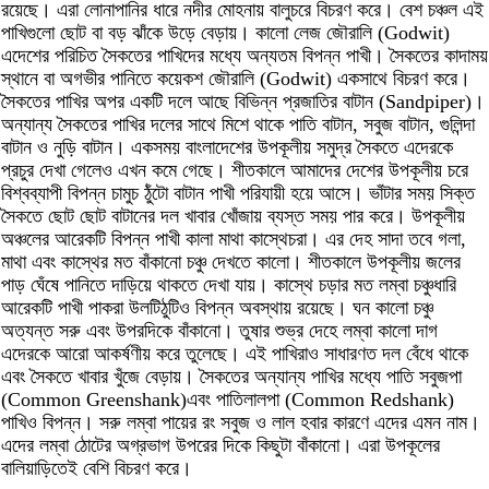
রয়েছে। এরা লোনাপানির ধারে নদীর মোহনায় বালুচরে বিচরণ করে। বেশ চঞ্চল এই
পাখিগুলো ছোট বা বড় ঝাঁকে উড়ে বেড়ায়। কালো লেজ জৌরালি (Godwit)
এদেশের পরিচিত সৈকতের পাখিদের মধ্যে অন্যতম বিপন্ন পাখী। সৈকতের কাদাময়
স্থানে বা অগভীর পানিতে কয়েকশ জৌরালি (Godwit) একসাথে বিচরণ করে।
সৈকতের পাখির অপর একটি দলে আছে বিভিন্ন প্রজাতির বাটান (Sandpiper)।
অন্যান্য সৈকতের পাখির দলের সাথে মিশে থাকে পাতি বাটান, সবুজ বাটান, গুলিন্দা
বাটান ও নুড়ি বাটান। একসময় বাংলাদেশের উপকূলীয় সমুদ্র সৈকতে এদেরকে
প্রচুর দেখা গেলেও এখন কমে গেছে। শীতকালে আমাদের দেশের উপকূলীয় চরে
বিশ্বব্যাপী বিপন্ন চামুচ ঠুঁটো বাটান পাখী পরিযায়ী হয়ে আসে। ভাঁটার সময় সিক্ত
সৈকতে ছোট ছোট বাটানের দল খাবার খোঁজায় ব্যস্ত সময় পার করে। উপকূলীয়
অঞ্চলের আরেকটি বিপন্ন পাখী কালা মাথা কাস্থেচরা। এর দেহ সাদা তবে গলা,
মাথা এবং কাস্থের মত বাঁকানো চঞ্চু দেখতে কালো। শীতকালে উপকূলীয় জলের
পাড় ঘেঁষে পানিতে দাড়িয়ে থাকতে দেখা যায়। কাস্থে চড়ার মত লম্বা চঞ্চুধারি
আরেকটি পাখী পাকরা উলটিঠুটিও বিপন্ন অবস্থায় রয়েছে। ঘন কালো চঞ্চু
অত্যন্ত সরু এবং উপরদিকে বাঁকানো। তুষার শুভ্র দেহে লম্বা কালো দাগ
এদেরকে আরো আকর্ষণীয় করে তুলেছে। এই পাখিরাও সাধারণত দল বেঁধে থাকে
এবং সৈকতে খাবার খুঁজে বেড়ায়। সৈকতের অন্যান্য পাখির মধ্যে পাতি সবুজপা
(Common Greenshank)এবং পাতিলালপা (Common Redshank)
পাখিও বিপন্ন। সরু লম্বা পায়ের রং সবুজ ও লাল হবার কারণে এদের এমন নাম।
এদের লম্বা ঠোটের অগ্রভাগ উপরের দিকে কিছুটা বাঁকানো। এরা উপকূলের
বালিয়াড়িতেই বেশি বিচরণ করে।