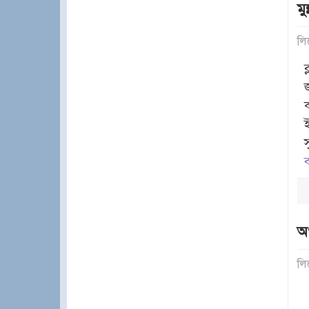
মু
লি
ব
অপ
লি