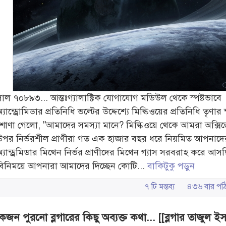
সাল ৭০৮৯৩... আন্তঃগ্যালাক্টিক যোগাযোগ মডিউল থেকে স্পষ্টভাবে
্যান্ড্রোমিডার প্রতিনিধি ভল্টের উদ্দেশ্যে মিল্কিওয়ের প্রতিনিধি তৃণার ক্ষ
শোণা গেলো, "আমাদের সমস্যা মানে? মিল্কিওয়ে থেকে আমরা অক্সি
উপর নির্ভরশীল প্রাণীরা গত এক হাজার বছর ধরে নিয়মিত আপনাদে
অ্যান্ড্রমিডার মিথেন নির্ভর প্রাণীদের মিথেন গ্যাস সরবরাহ করে আস
বিনিময়ে আপনারা আমাদের দিচ্ছেন কোটি...
বাকিটুকু পড়ুন
৭ টি মন্তব্য
৪৩৬ বার প
জন পুরনো ব্লগারের কিছু অব্যক্ত কথা... [[ব্লগার তাজুল ই