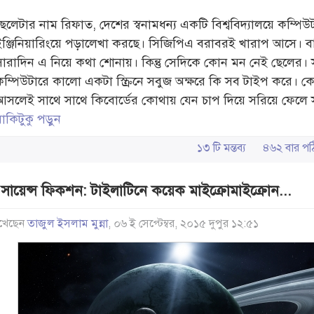
ছেলেটার নাম রিফাত, দেশের স্বনামধন্য একটি বিশ্ববিদ্যালয়ে কম্পিউ
ইঞ্জিনিয়ারিংয়ে পড়ালেখা করছে। সিজিপিএ বরাবরই খারাপ আসে। ব
সারাদিন এ নিয়ে কথা শোনায়। কিন্তু সেদিকে কোন মন নেই ছেলের। 
কম্পিউটারে কালো একটা স্ক্রিনে সবুজ অক্ষরে কি সব টাইপ করে। ক
আসলেই সাথে সাথে কিবোর্ডের কোথায় যেন চাপ দিয়ে সরিয়ে ফেলে 
াকিটুকু পড়ুন
১৩ টি মন্তব্য
৪৬২ বার 
.সায়েন্স ফিকশন: টাইলাটিনে কয়েক মাইক্রোমাইক্রোন...
খেছেন
তাজুল ইসলাম মুন্না
, ০৬ ই সেপ্টেম্বর, ২০১৫ দুপুর ১২:৫১