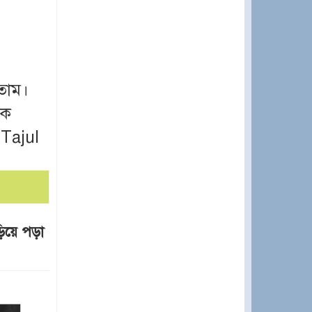
খতাম।
ুক
sTajul
ড়িয়ে পড়া