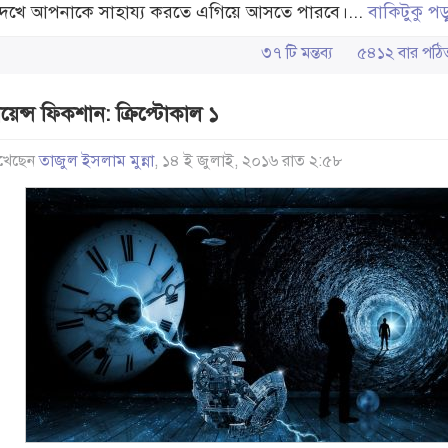
দেখে আপনাকে সাহায্য করতে এগিয়ে আসতে পারবে।...
বাকিটুকু পড
৩৭ টি মন্তব্য
৫৪১২ বার প
য়েন্স ফিকশান: ক্রিপ্টোকাল ১
খেছেন
তাজুল ইসলাম মুন্না
, ১৪ ই জুলাই, ২০১৬ রাত ২:৫৮