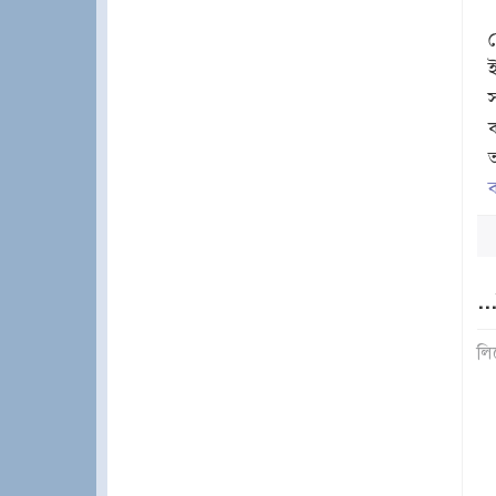
ব
..
লি