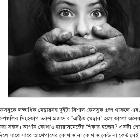
ফেসবুকে লক্ষাধিক মেম্বারসহ দুইটা বিশাল ফেসবুক গ্রুপ থাকলে এব
গ্রুপগুলির সিংহভাগ তরুণ প্রজন্মের "এক্টিভ মেম্বার" হলে ভালো অনে
করা সম্ভব। আপনি কোথাও হ্যারাসমেন্টের শিকার হচ্ছেন? একটা পো
দিলে সাথে সাথে আশেপাশের কোথাও না কোথাও কেউ না কেউ সেই 