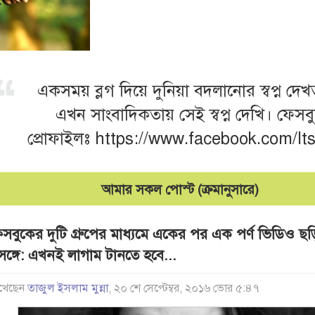
একসময় ব্লগ দিয়ে দুনিয়া বদলানোর স্বপ্ন দে
এখন সাংবাদিকতায় সেই স্বপ্ন দেখি। ফেসব
প্রোফাইলঃ https://www.facebook.com/It
আমার সকল পোস্ট (ক্রমানুসারে)
েসবুকের দুটি গ্রুপের মাধ্যমে একের পর এক পর্ণ ভিডিও ছ
রসঙ্গে: এখনই লাগাম টানতে হবে...
খেছেন
তাজুল ইসলাম মুন্না
, ২০ শে সেপ্টেম্বর, ২০১৬ ভোর ৫:৪৭