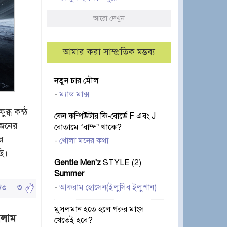
আরো দেখুন
আমার করা সাম্প্রতিক মন্তব্য
নতুন চার মৌল।
-
ম্যাড মাক্স
ুব্ধ কন্ঠ
কেন কম্পিউটার কি-বোর্ডে F এবং J
জেনের
বোতামে ‘বাম্প’ থাকে?
র
-
খোলা মনের কথা
ছি।
Gentle Men'z
STYLE (2)
Summer
ঠিত
৩
-
আকরাম হোসেন(ইলুসিব ইলুশান)
মুসলমান হতে হলে গরুর মাংস
সলাম
খেতেই হবে?