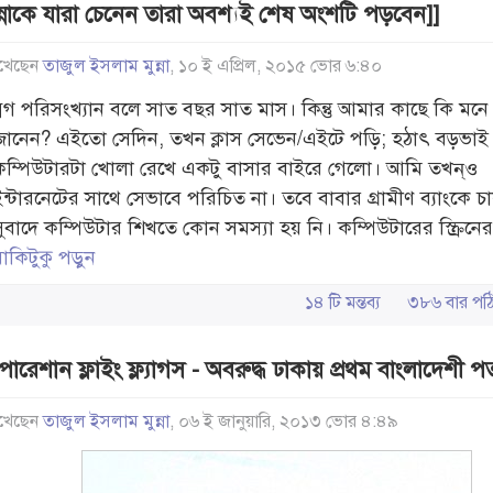
ন্নাকে যারা চেনেন তারা অবশ্যই শেষ অংশটি পড়বেন]]
খেছেন
তাজুল ইসলাম মুন্না
, ১০ ই এপ্রিল, ২০১৫ ভোর ৬:৪০
ব্লগ পরিসংখ্যান বলে সাত বছর সাত মাস। কিন্তু আমার কাছে কি মনে
জানেন? এইতো সেদিন, তখন ক্লাস সেভেন/এইটে পড়ি; হঠাৎ বড়ভাই
কম্পিউটারটা খোলা রেখে একটু বাসার বাইরে গেলো। আমি তখন্ও
ইন্টারনেটের সাথে সেভাবে পরিচিত না। তবে বাবার গ্রামীণ ব্যাংকে 
সুবাদে কম্পিউটার শিখতে কোন সমস্যা হয় নি। কম্পিউটারের স্ক্রিনের
াকিটুকু পড়ুন
১৪ টি মন্তব্য
৩৮৬ বার প
ারেশান ফ্লাইং ফ্ল্যাগস - অবরুদ্ধ ঢাকায় প্রথম বাংলাদেশী প
খেছেন
তাজুল ইসলাম মুন্না
, ০৬ ই জানুয়ারি, ২০১৩ ভোর ৪:৪৯