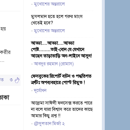
-
মুখোশের অন্তরালে
মুসলমান হতে হলে গরুর মাংস
খেতেই হবে?
 হয়
-
মুখোশের অন্তরালে
আড্ডা....আড্ডা....আড্ডা
পোষ্ট........ভাই-বোন যে যেখানে
চাকরীর
আছেন তাড়াতাড়ি অন-লাইনে আসুন!
...
-
আবদুর রহমান (রোমাস)
ফেসবুকের রিপোর্ট বাটন ও পদ্ধতিগত
ঠিত
৩
ত্রুটিঃ অপব্যবহারে পোস্ট রিমুভ !
-
দূর্যোধন
তাকা
আল্লেমা সাঈদী ফনসেক্স করতে পারে
না বলে যারা বিশ্বাস করে তাদের কাছে
আমার কিছু প্রশ্ন !!
-
@সুলতান মির্জা ২