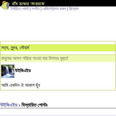
নির্বাচিত পোস্ট
|
লগইন
|
রেজিস্ট্রেশন করুন
|
রিফ্রেস
সত্য, সুন্দর, সৌহার্দ
মানুষের আসল পরিচয় পাওয়া যায় বিপদের মুহুর্তে
উইকিএইড
আমি একদিন ঐ আকাশ ছুঁব
উইকিএইড
› বিস্তারিত পোস্টঃ