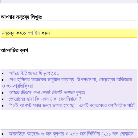
আপনার মন্তব্য লিখুনঃ
মন্তব্য করতে
লগ ইন
করুন
আলোচিত ব্লগ
আমরা ইতিহাসের ছিন্নপত্র...
শেখ হাসিনার আজকের ভার্চুয়াল বক্তব্য: উপস্থাপনা, নেতৃত্বের অভিজ্ঞতা
ও জন-প্রতিক্রিয়া
আমার জীবনে দেখা শ্রেষ্ঠ তিনটি পলায়ন দৃশ্যঃ-
তেহরানের ছায়া কি এখন ঢাকা সেনানিবাসে ?
"‘৫ই আগস্ট সবার জন্য ভালো হয়েছে’- একটি বক্তব্যের রাজনৈতিক পাঠ"
অনলাইনে আছেনঃ
৬
জন ব্লগার ও
২৭৮
জন ভিজিটর (২১১ জন মোবাইল