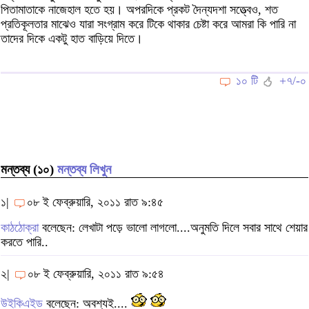
পিতামাতাকে নাজেহাল হতে হয়। অপরদিকে প্রকট দৈন্যদশা সত্ত্বেও, শত
প্রতিকূলতার মাঝেও যারা সংগ্রাম করে টিকে থাকার চেষ্টা করে আমরা কি পারি না
তাদের দিকে একটু হাত বাড়িয়ে দিতে।
১০ টি
+৭/-০
মন্তব্য (১০)
মন্তব্য লিখুন
১|
০৮ ই ফেব্রুয়ারি, ২০১১ রাত ৯:৪৫
কাঠঠোক্‌রা
বলেছেন: লেখাটা পড়ে ভালো লাগলো....অনুমতি দিলে সবার সাথে শেয়ার
করতে পারি..
২|
০৮ ই ফেব্রুয়ারি, ২০১১ রাত ৯:৫৪
উইকিএইড
বলেছেন: অবশ্যই....