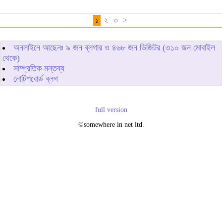
১
২
৩
>
অনলাইনে আছেনঃ
৯
জন ব্লগার ও
৪৬৮
জন ভিজিটর (৩১০ জন মোবাইল
থেকে)
সাম্প্রতিক মন্তব্য
নোটিশবোর্ড ব্লগ
full version
©somewhere in net ltd.