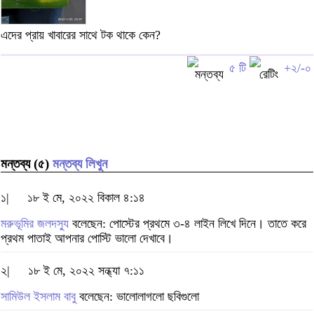
এদের প্রায় খাবারের সাথে টক থাকে কেন?
৫ টি
+২/-০
মন্তব্য (৫)
মন্তব্য লিখুন
১|
১৮ ই মে, ২০২২ বিকাল ৪:১৪
মরুভূমির জলদস্যু
বলেছেন: পোস্টের প্রথমে ৩-৪ লাইন লিখে দিনে। তাতে করে
প্রথম পাতাই আপনার পোস্টি ভালো দেখাবে।
২|
১৮ ই মে, ২০২২ সন্ধ্যা ৭:১১
সামিউল ইসলাম বাবু
বলেছেন: ভালোলাগলো ছবিগুলো