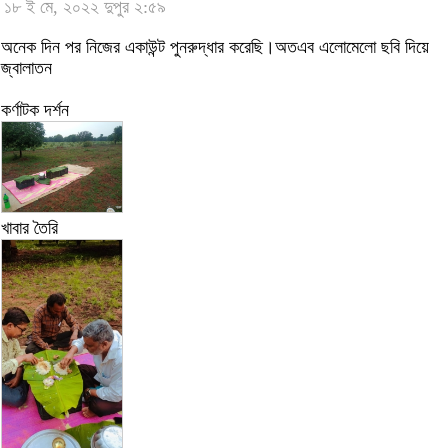
১৮ ই মে, ২০২২ দুপুর ২:৫৯
অনেক দিন পর নিজের একাউন্ট পুনরুদ্ধার করেছি।অতএব এলোমেলো ছবি দিয়ে
জ্বালাতন
কর্ণাটক দর্শন
খাবার তৈরি