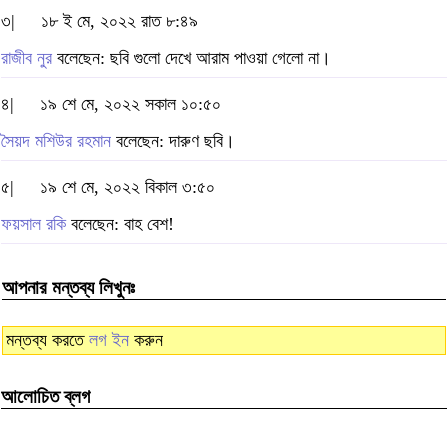
৩|
১৮ ই মে, ২০২২ রাত ৮:৪৯
রাজীব নুর
বলেছেন: ছবি গুলো দেখে আরাম পাওয়া গেলো না।
৪|
১৯ শে মে, ২০২২ সকাল ১০:৫০
সৈয়দ মশিউর রহমান
বলেছেন: দারুণ ছবি।
৫|
১৯ শে মে, ২০২২ বিকাল ৩:৫০
ফয়সাল রকি
বলেছেন: বাহ বেশ!
আপনার মন্তব্য লিখুনঃ
মন্তব্য করতে
লগ ইন
করুন
আলোচিত ব্লগ