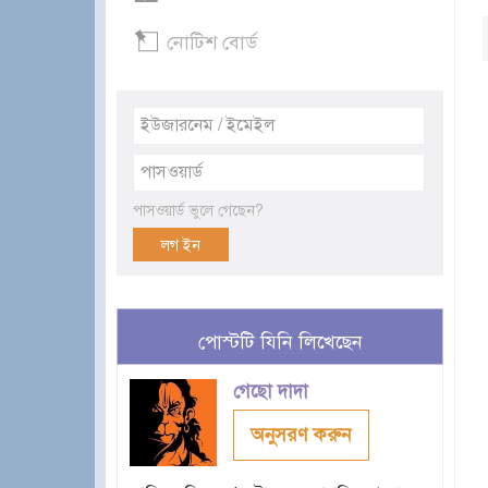
নোটিশ বোর্ড
পাসওয়ার্ড ভুলে গেছেন?
পোস্টটি যিনি লিখেছেন
গেছো দাদা
অনুসরণ করুন