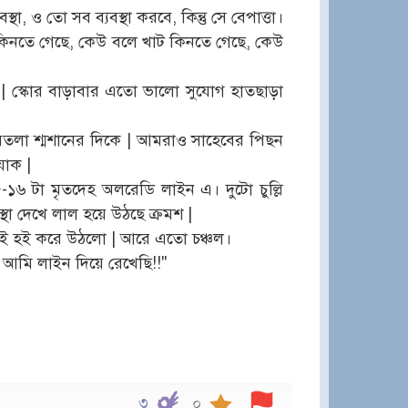
া, ও তো সব ব্যবস্থা করবে, কিন্তু সে বেপাত্তা।
নতে গেছে, কেউ বলে খাট কিনতে গেছে, কেউ
েই | স্কোর বাড়াবার এতো ভালো সুযোগ হাতছাড়া
তলা শ্মশানের দিকে | আমরাও সাহেবের পিছন
যাক |
৫-১৬ টা মৃতদেহ অলরেডি লাইন এ। দুটো চুল্লি
স্থা দেখে লাল হয়ে উঠছে ক্রমশ |
ই হই হই করে উঠলো | আরে এতো চঞ্চল।
ই আমি লাইন দিয়ে রেখেছি!!"
৩
০