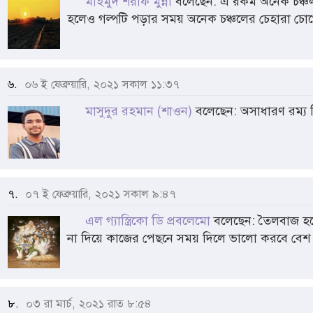
মাহমুদ শরীফ মুন্না
বলেছেন: এ রকম অনেক চঞ্চল
হলেও গল্পটি পড়ার সময় অনেক চঞ্চলের চেহারা চো
৬.
০৬ ই ফেব্রুয়ারি, ২০২১ সকাল ১১:৩৭
মাসুদুর রহমান (শাওন)
বলেছেন: অসাধারণ রম্য 
৭.
০৭ ই ফেব্রুয়ারি, ২০২১ সকাল ৯:৪৭
এল গ্যাস্ত্রিকো ডি প্রবলেমো
বলেছেন: তৈলবাজ হল
না দিয়ে কাজের পেছনে সময় দিলে ভালো করবে বেশ
৮.
০৩ রা মার্চ, ২০২১ রাত ৮:৫৪