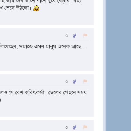
ই আমাদের আশে পাশে ঘুরে বেড়ায়। রম্য
খে ভেসে উঠলো।
০
লিখেছেন, সমাজে এমন মানুষ অনেক আছে...
০
েও সে বেশ করিৎকর্মা। তেলের পেছনে সময়
।
০