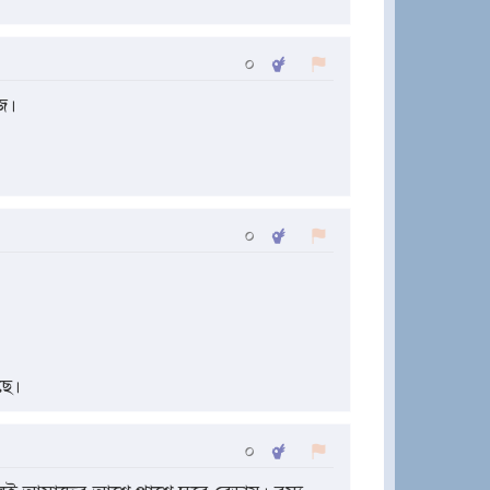
০
জ।
০
ছে।
০