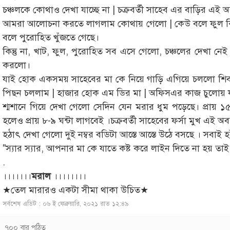
চঞ্চলকে কোথাও দেখা যাচ্ছে না | চক্রবর্তী সাহেব এর বাড়ির এই অবস্থ
আমরা আলোচনা করতে লাগলাম কোথায় গেলো | কেউ বলে ফুল কি
বলে পুরোহিত খুঁজতে গেছে।
কিন্তু না, খাট, ফুল, পুরোহিত সব এসে গেলো, চঞ্চলের দেখা ন
করলো।
যাই হোক একসময় সাহেবের মা কে নিয়ে গাড়ি এগিয়ে চললো শিব
পিছন চললাম | হাজার হোক এম ডির মা | অফিসএর কাজ চুলোয় 
শ্মশানে গিয়ে দেখা গেলো সেদিন যেন মরার ধুম পড়েছে। প্রায় ১
হলেও প্রায় ৮-৯ ঘন্টা লাগবেই ।চক্রবর্তী সাহেবের ফর্সা মুখ এই অব
হঠাৎ দেখা গেলো দুই নম্বর বডিটা আস্তে আস্তে উঠে বসছে । সবা
"স্যার স্যার, আপনার মা কে যাতে কষ্ট করে লাইন দিতে না হয় তা
.
।।।।।।।
মরাল
।।।।।।।।
★তেল মারারও একটা সীমা থাকা উচিত★
সর্বশেষ এডিট : ০৬ ই ফেব্রুয়ারি, ২০২১ রাত ১২:৪৯
৭০০ বার পঠিত