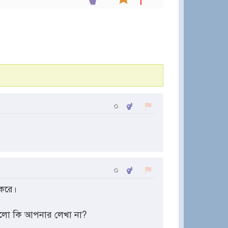
০
০
 করে।
গুলো কি আপনার লেখা না?