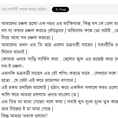
এই পোস্টটি শেয়ার করতে চাইলে :
আমাদের চঞ্চল হলো এক নম্বর এর ফাঁকিবাজ, কিন্তু বস কে তেল মা
বস যা বলবে চঞ্চল করতে দৌড়োবে | অফিসের কাজ তো বটেই , ছেলে
নিয়ে আসা সব চঞ্চল করতো |
আমাদের তখন এম ডি হয়ে এলেন চক্রবর্তী সাহেব | যথারীতি চঞ্চ
দিনের মধ্যেই |
কোথায় ওনার গাড়ি সার্ভিস করা , ছেলের স্কুল এর প্রজেক্ট করে 
সব-ই চঞ্চল।
এমনকি চক্রবর্তী সাহেব এর বৌ শপিং করতে যাবে , সেখানে সঙ্গে
হতো , যে বেটা এই করে প্রমোশন বাগাবে |
এই রকম চলছিল ভালোই | হঠাৎ করে একদিন সকালে খবর এলো চক্
খালি করে আমরা চললাম ওনার বাংলো তে |
এম ডির মা মারা গেছেন বলে কথা | সবাই খুব দুঃখ দুঃখ মুখ ক
তার নিজের ই মা মারা গেছে |
কিন্তু আমরা অবাক হলাম!!