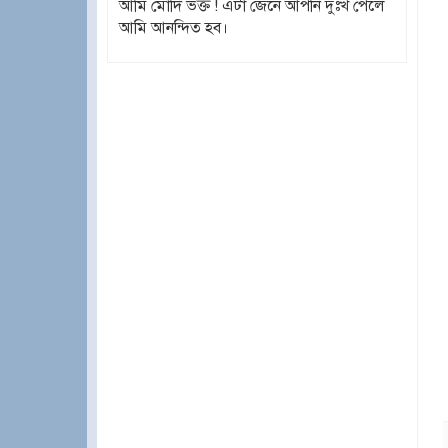
আমি মোদি ভক্ত ! এটা জেনে আপনি দুঃখ পেলে
আমি আনন্দিত হব।