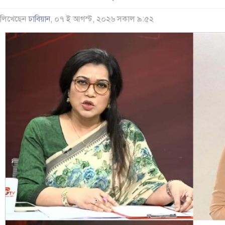
লিখেছেন
ঢাবিয়ান
, ০৭ ই আগস্ট, ২০২৬ সকাল ৯:৫২