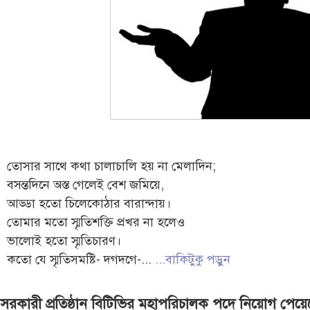
তোসার সাথে কথা চালাচালি হয় না মেলাদিন;
বসন্তদিনে অস্ত গেলেই বেশ জমিয়ে,
আড্ডা হতো চিলেকোঠার বারান্দায়।
তোমার মতো স্মৃতিশক্তি প্রখর না হলেও
ভালোই হতো স্মৃতিচারণ।
কতো যে স্মৃতিসমষ্টি- দগদগে-...
...বাকিটুকু পড়ুন
সরকারী প্রতিষ্ঠান বিটিভির মহাপরিচালক পদে নিয়োগ পেয়েছ