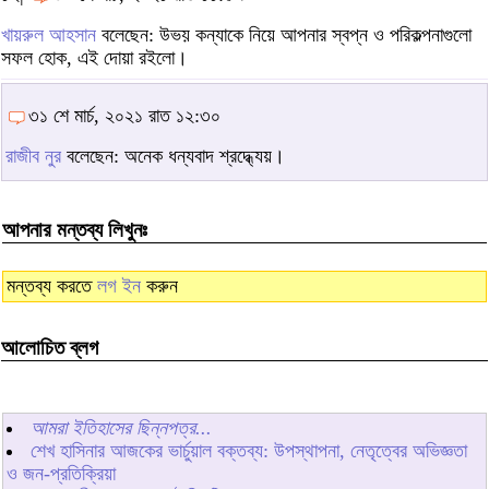
খায়রুল আহসান
বলেছেন: উভয় কন্যাকে নিয়ে আপনার স্বপ্ন ও পরিকল্পনাগুলো
সফল হোক, এই দোয়া রইলো।
৩১ শে মার্চ, ২০২১ রাত ১২:৩০
রাজীব নুর
বলেছেন: অনেক ধন্যবাদ শ্রদ্ধ্যেয়।
আপনার মন্তব্য লিখুনঃ
মন্তব্য করতে
লগ ইন
করুন
আলোচিত ব্লগ
আমরা ইতিহাসের ছিন্নপত্র...
শেখ হাসিনার আজকের ভার্চুয়াল বক্তব্য: উপস্থাপনা, নেতৃত্বের অভিজ্ঞতা
ও জন-প্রতিক্রিয়া