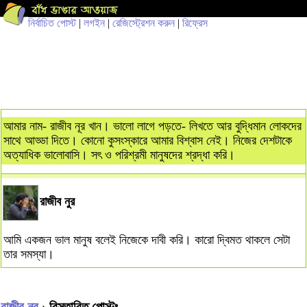
নির্বাচিত পোস্ট
|
লগইন
|
রেজিস্ট্রেশন করুন
|
রিফ্রেস
আমার নাম- রাজীব নূর খান। ভালো লাগে পড়তে- লিখতে আর বুদ্ধিমান লোকদের
সাথে আড্ডা দিতে। কোনো কুসংস্কারে আমার বিশ্বাস নেই। নিজের দেশটাকে
অত্যাধিক ভালোবাসি। সৎ ও পরিশ্রমী মানুষদের শ্রদ্ধা করি।
রাজীব নুর
আমি একজন ভাল মানুষ বলেই নিজেকে দাবী করি। কারো দ্বিমত থাকলে সেটা
তার সমস্যা।
রাজীব নুর
› বিস্তারিত পোস্টঃ