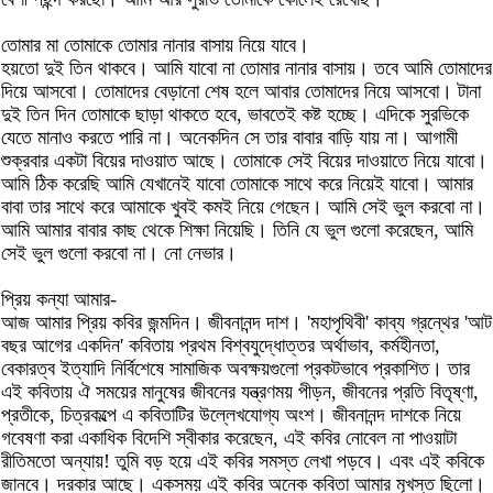
তোমার মা তোমাকে তোমার নানার বাসায় নিয়ে যাবে।
হয়তো দুই তিন থাকবে। আমি যাবো না তোমার নানার বাসায়। তবে আমি তোমাদের
দিয়ে আসবো। তোমাদের বেড়ানো শেষ হলে আবার তোমাদের নিয়ে আসবো। টানা
দুই তিন দিন তোমাকে ছাড়া থাকতে হবে, ভাবতেই কষ্ট হচ্ছে। এদিকে সুরভিকে
যেতে মানাও করতে পারি না। অনেকদিন সে তার বাবার বাড়ি যায় না। আগামী
শুক্রবার একটা বিয়ের দাওয়াত আছে। তোমাকে সেই বিয়ের দাওয়াতে নিয়ে যাবো।
আমি ঠিক করেছি আমি যেখানেই যাবো তোমাকে সাথে করে নিয়েই যাবো। আমার
বাবা তার সাথে করে আমাকে খুবই কমই নিয়ে গেছেন। আমি সেই ভুল করবো না।
আমি আমার বাবার কাছ থেকে শিক্ষা নিয়েছি। তিনি যে ভুল গুলো করেছেন, আমি
সেই ভুল গুলো করবো না। নো নেভার।
প্রিয় কন্যা আমার-
আজ আমার প্রিয় কবির জন্মদিন। জীবনানন্দ দাশ। 'মহাপৃথিবী' কাব্য গ্রন্থের 'আট
বছর আগের একদিন' কবিতায় প্রথম বিশ্বযুদ্ধোত্তর অর্থাভাব, কর্মহীনতা,
বেকারত্ব ইত্যাদি নির্বিশেষে সামাজিক অবক্ষয়গুলো প্রকটভাবে প্রকাশিত। তার
এই কবিতায় ঐ সময়ের মানুষের জীবনের যন্ত্রণময় পীড়ন, জীবনের প্রতি বিতৃষ্ণা,
প্রতীকে, চিত্রকল্পে এ কবিতাটির উল্লেখযোগ্য অংশ। জীবনানন্দ দাশকে নিয়ে
গবেষণা করা একাধিক বিদেশি স্বীকার করেছেন, এই কবির নোবেল না পাওয়াটা
রীতিমতো অন্যায়! তুমি বড় হয়ে এই কবির সমস্ত লেখা পড়বে। এবং এই কবিকে
জানবে। দরকার আছে। একসময় এই কবির অনেক কবিতা আমার মূখস্ত ছিলো।