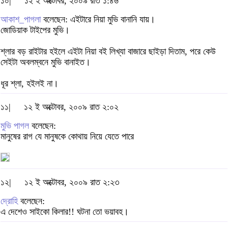
১০|
১২ ই অক্টোবর, ২০০৯ রাত ১:৪৬
আকাশ_পাগলা
বলেছেন: এইটারে নিয়া মুভি বানানি যায়।
জোডিয়াক টাইপের মুভি।
শ্লার বড় রাইটার হইলে এইটা নিয়া বই লিখ্যা বাজারে ছাইড়া দিতাম, পরে কেউ
সেইটা অবলম্বনে মুভি বানাইত।
ধূর শ্লা, হইলই না।
১১|
১২ ই অক্টোবর, ২০০৯ রাত ২:০২
মুভি পাগল
বলেছেন:
মানুষের রাগ যে মানুষকে কোথায় নিয়ে যেতে পারে
১২|
১২ ই অক্টোবর, ২০০৯ রাত ২:২৩
দ্রোহি
বলেছেন:
এ দেশেও সাইকো কিলার!! ঘটনা তো ভয়াবহ।