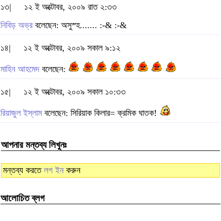
১৩|
১২ ই অক্টোবর, ২০০৯ রাত ২:৩৩
নিবিড় অভ্র
বলেছেন: অসুস্হ....... :-& :-&
১৪|
১২ ই অক্টোবর, ২০০৯ সকাল ৯:১২
মাহিন আহমেদ
বলেছেন:
১৫|
১২ ই অক্টোবর, ২০০৯ সকাল ১০:৩৩
রিয়াজুল ইস্‌লাম
বলেছেন: সিরিয়াক কিলার= ক্রমিক ঘাতক!
আপনার মন্তব্য লিখুনঃ
মন্তব্য করতে
লগ ইন
করুন
আলোচিত ব্লগ