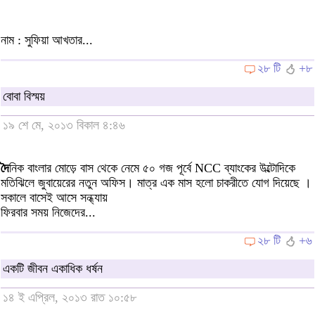
নাম : সুফিয়া আখতার...
২৮ টি
+৮
বোবা বিস্ময়
১৯ শে মে, ২০১৩ বিকাল ৪:৪৬
দৈ
নিক বাংলার মোড়ে বাস থেকে নেমে ৫০ গজ পূর্বে NCC ব্যাংকের উল্টোদিকে
মতিঝিলে জুবায়েরের নতুন অফিস। মাত্র এক মাস হলো চাকরীতে যোগ দিয়েছে ।
সকালে বাসেই আসে সন্ধ্যায়
ফিরবার সময় নিজেদের...
২৮ টি
+৬
একটি জীবন একাধিক ধর্ষন
১৪ ই এপ্রিল, ২০১৩ রাত ১০:৫৮