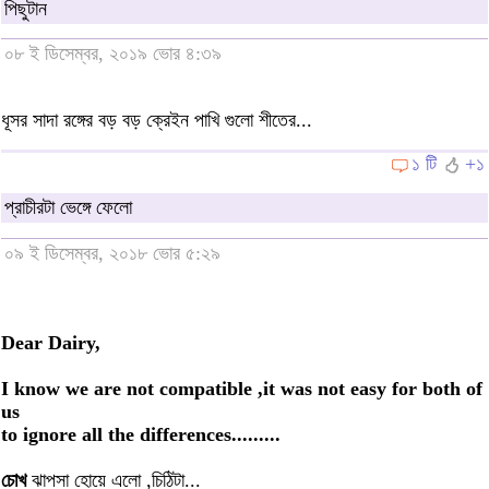
পিছুটান
০৮ ই ডিসেম্বর, ২০১৯ ভোর ৪:৩৯
ধূসর সাদা রঙ্গের বড় বড় ক্রেইন পাখি গুলো শীতের...
১ টি
+১
প্রাচীরটা ভেঙ্গে ফেলো
০৯ ই ডিসেম্বর, ২০১৮ ভোর ৫:২৯
Dear Dairy,
I know we are not compatible ,it was not easy for both of
us
to ignore all the differences.........
চোখ
ঝাপসা হোয়ে এলো ,চিঠিটা...