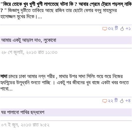
"কিরে তোকে খুব খুশী খুশী লাগতেছে ঘটনা কি ? আবার প্রেমে ট্রেমে পড়সস্ নাকি
?
" জিজ্ঞাসু দৃষ্টিতে তাকিয়ে আছে রাজিব তার ছোটো বেলার বন্ধু মাহমুদের
হাসোজ্জল মুখের দিকে।...
৩২ টি
+১
আমায় একটু আড়াল দাও, লুকোবো
২৮ শে জুলাই, ২০১৩ রাত ১১:৩৩
সাদা
চাদরে ঢাকা আমার নগ্ন শরীর , মাথার উপর সাদা সিলিং শুয়ে শুয়ে নিজের
হৃৎপিন্ডের উলুধ্বনি শুনতে পাচ্ছি । একটু পর জীবনের খুব বাজে একটা খবর শুনতে
পাবো...
২২ টি
+৪
ঘর পালানো পাখির ছদ্ধবেশ
০৭ ই জুন, ২০১৩ রাত ৯:৫২