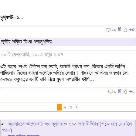
দৃশ্যপট--১
...
১০ টি
+৫
তৃতীয় শক্তি কিংবা গতানুগতিক
১০ ই ফেব্রুয়ারি, ২০১৩ দুপুর ২:৪৭
এই বছরে লেখার টেবিলে বসা হয়নি, আজই প্রথম বসা, ভিতরে একটা তাগিদ
পাচ্ছিলাম নিজের ভাবনা গুলোকে গুছিয়ে লেখার। শাহবাগে আপামর জনতার ঢল
নেমেছে শুধুমাত্র একটি দাবি নিয়ে যুদ্ধ অপরাধীর ফাঁসি...
০ টি
+০
১
২
৩
>
অনলাইনে আছেনঃ
৪
জন ব্লগার ও
৬০০
জন ভিজিটর (৩১৮ জন মোবাইল
থেকে)