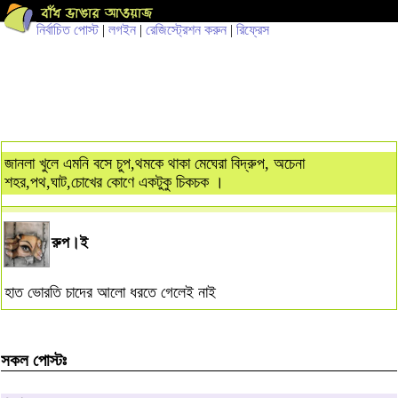
নির্বাচিত পোস্ট
|
লগইন
|
রেজিস্ট্রেশন করুন
|
রিফ্রেস
জানলা খুলে এমনি বসে চুপ,থমকে থাকা মেঘেরা বিদ্রুপ, অচেনা
শহর,পথ,ঘাট,চোখের কোণে একটুকু চিকচক ।
রুপ।ই
হাত ভোরতি চাদের আলো ধরতে গেলেই নাই
সকল পোস্টঃ