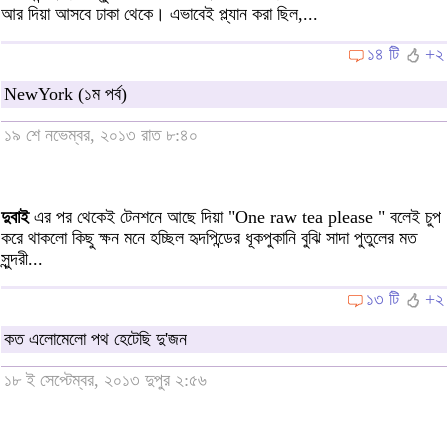
আর দিয়া আসবে ঢাকা থেকে। এভাবেই প্ল্যান করা ছিল,...
১৪ টি
+২
NewYork (১ম পর্ব)
১৯ শে নভেম্বর, ২০১৩ রাত ৮:৪০
দুবাই
এর পর থেকেই টেনশনে আছে দিয়া "One raw tea please " বলেই চুপ
করে থাকলো কিছু ক্ষন মনে হচ্ছিল হৃদপিন্ডের ধূকপুকানি বুঝি সাদা পুতুলের মত
সুন্দরী...
১৩ টি
+২
কত এলোমেলো পথ হেটেছি দু'জন
১৮ ই সেপ্টেম্বর, ২০১৩ দুপুর ২:৫৬