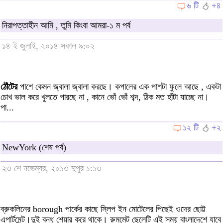
৬ টি
+৪
নিরাপত্তাহীন আমি , তুমি কিংবা আমরা-১ ম পর্ব
১৪ ই জুলাই, ২০১৪ সকাল ৯:০২
ঠোঁটের
পাশে কেমন জ্বালা জ্বালা করছে। কপালের এক পাশটা ফুলে আছে , একটা
চোখ ভাল করে খুলতে পারছে না , কানে ভোঁ ভোঁ শব্দ, ঠিক মত হাঁটা যাচ্ছে না।
পা...
১২ টি
+২
NewYork (শেষ পর্ব)
২৩ শে নভেম্বর, ২০১৩ দুপুর ১:১৩
ব্রুকলিনের borough পার্কের কাছে স্লিপ ইন মোটেলের পিছেই ওদের ছোট্ট
এপার্টমেন্ট।দুই বন্ধু শেয়ার করে থাকে। রুমমেট ছেলেটি এই সময় বাংলাদেশে যাবে