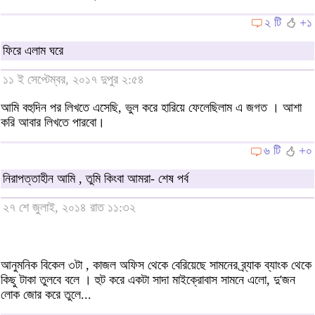
২ টি
+১
ফিরে এলাম ঘরে
১১ ই সেপ্টেম্বর, ২০১৭ দুপুর ২:৫৪
আমি বহুদিন পর লিখতে এসেছি, ভুল করে হারিয়ে ফেলেছিলাম এ জগত । আশা
করি আবার লিখতে পারবো।
৬ টি
+০
নিরাপত্তাহীন আমি , তুমি কিংবা আমরা- শেষ পর্ব
২৭ শে জুলাই, ২০১৪ রাত ১১:৩২
আনুমনিক বিকেল ৩টা , কাজল অফিস থেকে বেরিয়েছে সামনের ব্র্যাক ব্যাংক থেকে
কিছু টাকা তুলবে বলে । হুট করে একটা সাদা মাইক্রোবাস সামনে এলো, দু'জন
লোক জোর করে তুলে...