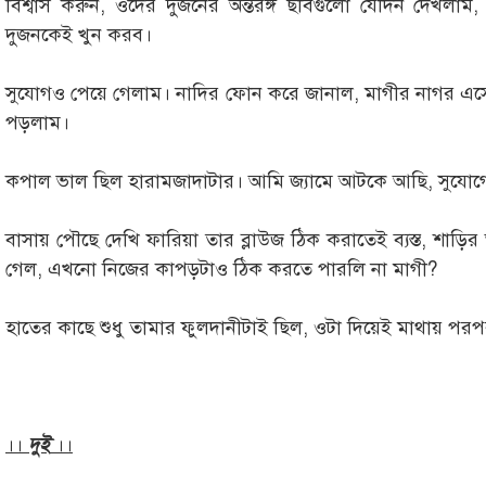
বিশ্বাস করুন, ওদের দুজনের অন্তরঙ্গ ছবিগুলো যেদিন দেখলাম, 
দুজনকেই খুন করব।
সুযোগও পেয়ে গেলাম। নাদির ফোন করে জানাল, মাগীর নাগর এস
পড়লাম।
কপাল ভাল ছিল হারামজাদাটার। আমি জ্যামে আটকে আছি, সুযোগ
বাসায় পৌছে দেখি ফারিয়া তার ব্লাউজ ঠিক করাতেই ব্যস্ত, শা
গেল, এখনো নিজের কাপড়টাও ঠিক করতে পারলি না মাগী?
হাতের কাছে শুধু তামার ফুলদানীটাই ছিল, ওটা দিয়েই মাথায় পর
।।
দুই
।।