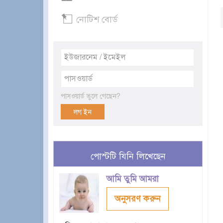
নোটিশ বোর্ড
পাসওয়ার্ড ভুলে গেছেন?
পোস্টটি যিনি লিখেছেন
আমি তুমি আমরা
অনুসরণ করুন