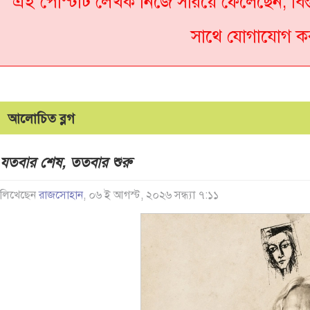
এই পোস্টটি লেখক নিজে সরিয়ে ফেলেছেন, বিস
সাথে যোগাযোগ ক
আলোচিত ব্লগ
যতবার শেষ, ততবার শুরু
লিখেছেন
রাজসোহান
, ০৬ ই আগস্ট, ২০২৬ সন্ধ্যা ৭:১১