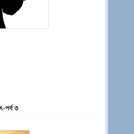
যৎ-পর্ব ৩