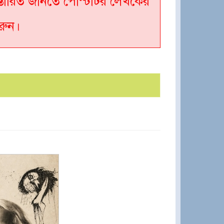
্তারিত জানতে পোস্টটির লেখকের
রুন।