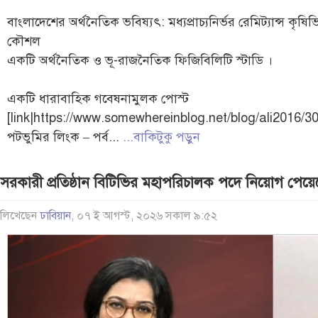
বাংলাদেশের অর্থনৈতিক ভবিষ্যৎ: মধ্যপ্রাচ্যনির্ভর রেমিট্যান্স কৃষ
কৌশল
একটি অর্থনৈতিক ও ভূ-রাজনৈতিক ফিজিবিলিটি স্টাডি ।
একটি ধারাবাহিক গবেষনামুলক পোস্ট
[link|https://www.somewhereinblog.net/blog/ali2016/303
পটভুমির লিংক – পর্ব...
...বাকিটুকু পড়ুন
সরকারী প্রতিষ্ঠান বিটিভির মহাপরিচালক পদে নিয়োগ পেয়েছ
লিখেছেন
ঢাবিয়ান
, ০৭ ই আগস্ট, ২০২৬ সকাল ৯:৫২