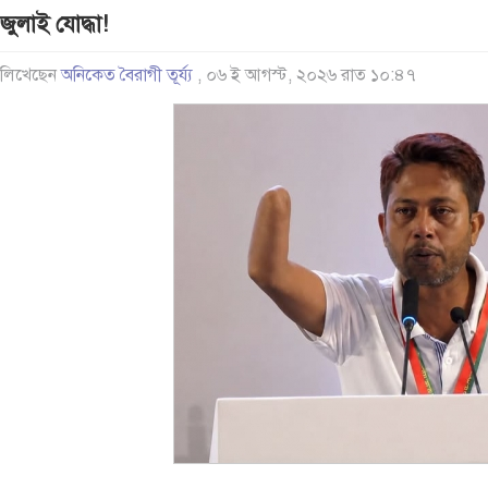
জুলাই যোদ্ধা!
লিখেছেন
অনিকেত বৈরাগী তূর্য্য
, ০৬ ই আগস্ট, ২০২৬ রাত ১০:৪৭