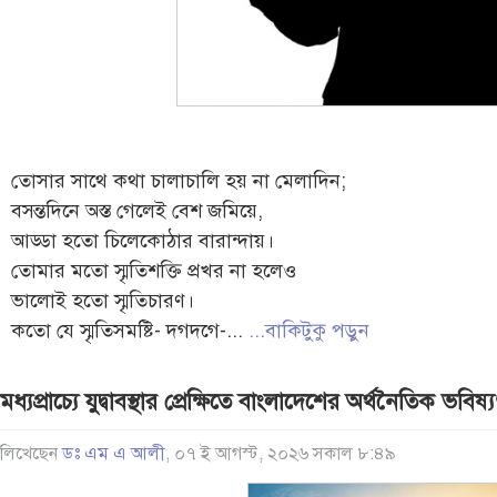
তোসার সাথে কথা চালাচালি হয় না মেলাদিন;
বসন্তদিনে অস্ত গেলেই বেশ জমিয়ে,
আড্ডা হতো চিলেকোঠার বারান্দায়।
তোমার মতো স্মৃতিশক্তি প্রখর না হলেও
ভালোই হতো স্মৃতিচারণ।
কতো যে স্মৃতিসমষ্টি- দগদগে-...
...বাকিটুকু পড়ুন
মধ্যপ্রাচ্যে যুদ্বাবস্থার প্রেক্ষিতে বাংলাদেশের অর্থনৈতিক ভবিষ্
লিখেছেন
ডঃ এম এ আলী
, ০৭ ই আগস্ট, ২০২৬ সকাল ৮:৪৯