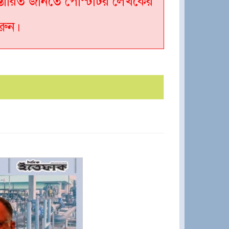
্তারিত জানতে পোস্টটির লেখকের
রুন।