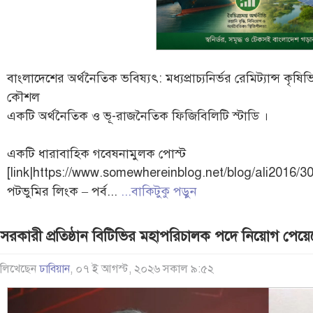
বাংলাদেশের অর্থনৈতিক ভবিষ্যৎ: মধ্যপ্রাচ্যনির্ভর রেমিট্যান্স কৃষ
কৌশল
একটি অর্থনৈতিক ও ভূ-রাজনৈতিক ফিজিবিলিটি স্টাডি ।
একটি ধারাবাহিক গবেষনামুলক পোস্ট
[link|https://www.somewhereinblog.net/blog/ali2016/303
পটভুমির লিংক – পর্ব...
...বাকিটুকু পড়ুন
সরকারী প্রতিষ্ঠান বিটিভির মহাপরিচালক পদে নিয়োগ পেয়েছ
লিখেছেন
ঢাবিয়ান
, ০৭ ই আগস্ট, ২০২৬ সকাল ৯:৫২