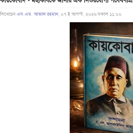
কায়কোবাদ’- মহাকবিকে জানার এক নির্ভরযোগ্য গবেষণাগ্রন্
লিখেছেন
এস.এম. আজাদ রহমান
, ০৭ ই আগস্ট, ২০২৬ সকাল ১১:০০