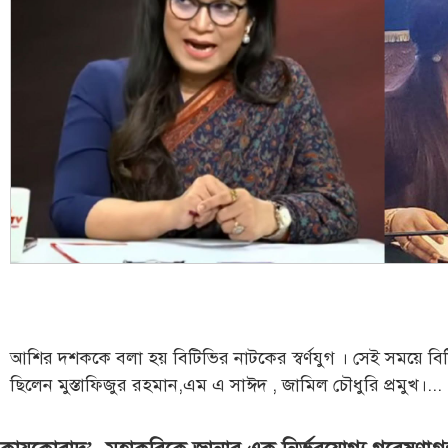
আশির দশককে বলা হয় বিটিভির নাটকের স্বর্ণযুগ । সেই সময়ে বি
ছিলেন মুস্তাফিজুর রহমান,এম এ সাঈদ , জামিল চৌধুরি প্রমুখ।...