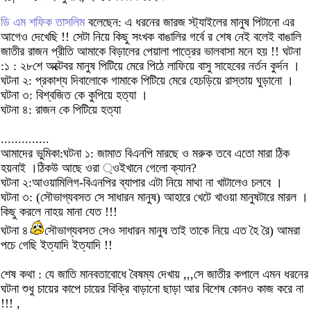
ডি এম শফিক তাসলিম
বলেছেন: এ ধরনের জারজ স্ট্যাইলের মানুষ পিটানো এর
আগেও দেখেছি !! সেটা নিয়ে কিছু সংখক বাঙালির গর্বে র শেষ নেই বলেই বাঙালি
জাতীর রাজন প্রীতি আমাকে বিড়ালের পেয়ালা পাত্রের ভালবাসা মনে হয় !! ঘটনা
:১ : ২৮শে অক্টেবর মানুষ পিটিয়ে মেরে পিঠে লাফিয়ে বাসু সাহেবের নর্তন কুর্দন ।
ঘটনা ২: প্রকাশ্য দিবালোকে গামাকে পিটিয়ে মেরে হেচড়িয়ে রাস্তায় ঘুড়ানো ।
ঘটনা ৩: বিশ্বজিত কে কুপিয়ে হত্যা ।
ঘটনা ৪: রাজন কে পিটিয়ে হত্যা
..............
আমাদের ভুমিকা:ঘটনা ১: জামাত বিএনপি মারছে ও মরুক তবে এতো মারা ঠিক
হয়নাই ।ঠিকউ আছে ওরা ্ওইখানে গেলো ক্যান?
ঘটনা ২:আওয়ামিলিগ-বিএনপির ব্যাপার এটা নিয়ে মাথা না খাটালেও চলবে ।
ঘটনা ৩: (সৌভাগ্যবসত সে সাধারন মানুষ) আহারে খেটে খাওয়া মানুষটারে মারল ।
কিছু করলে নাহয় মানা যেত !!!
ঘটনা ৪
সৌভাগ্যবসত সেও সাধারন মানুষ তাই তাকে নিয়ে এত হৈ রৈ) আমরা
পচে গেছি ইত্যাদি ইত্যাদি !!
শেষ কথা : যে জাতি মানবতাবোধে বৈষম্য দেখায় ,,,সে জাতীর কপালে এমন ধরনের
ঘটনা শুধু চায়ের কাপে চায়ের বিক্রি বাড়ানো ছাড়া আর বিশেষ কোনও কাজ করে না
!!! ,