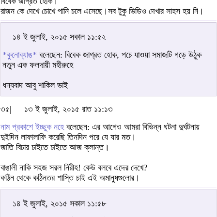
বিবেক জাগ্রত হোক।
রাজন কে দেখে চোখে পানি চলে এসেছে।সব টুকু ভিডিও দেখার সাহস হয় নি।
১৪ ই জুলাই, ২০১৫ সকাল ১১:৫২
*কুনোব্যাঙ*
বলেছেন: বিবেক জাগ্রত হোক, পচে যাওয়া সমাজটি গড়ে উঠুক
নতুন এক ফলদায়ী মহীরুহে
ধন্যবাদ আবু শাকিল ভাই
৩৫|
১৩ ই জুলাই, ২০১৫ রাত ১১:১৩
নাম প্রকাশে ইচ্ছুক নহে
বলেছেন: এর আগেও আমরা বিভিন্ন ঘটনা দুর্ঘটনায়
দুইদিন লাফালাফি করেছি তিনদিন পরে যে যার মত।
জাতি বিচার চাইতে চাইতে আজ ক্লান্ত।
বাঙালী নাকি সহজ সরল নিরীহ! কেউ বলবে এদের দেখে?
কঠিন থেকে কঠিনতর শাস্তি চাই এই অমানুষগুলোর।
১৪ ই জুলাই, ২০১৫ সকাল ১১:৫৮