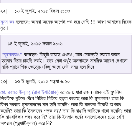
২২|
১৩ ই জুলাই, ২০১৫ বিকাল ৫:৫৩
সুমন কর
বলেছেন: আমরা অনেক আগেই পশু হয়ে গেছি !!! কারণ আমাদের বিবেক
মৃত।
১৪ ই জুলাই, ২০১৫ সকাল ৯:০৬
*কুনোব্যাঙ*
বলেছেন: কিছুটা রয়েছে এখনও, আর সেজন্যই হয়তো রাজন
হত্যার বিচার চাইছি সবাই। তবে সেটা শুধুই অনলাইনে সাময়িক আবেগ দেখানো
নাকি প্রায়োগিক ক্ষেত্রেও কিছু আছে সেটা সময় বলে দিবে।
২৩|
১৩ ই জুলাই, ২০১৫ সন্ধ্যা ৬:২০
মো. রহমত উল্লাহ্‌ (রানা ইশতিয়াক)
বলেছেন: যারা রাজন নামক এই মুসলিম
শিশুটিকে খুটিতে বেঁধে পিটিয়ে পিটিয়ে হত্যা করেছে তারা কি মুসলমান? তারা কি
বিশ্ব দরবারে মুসলমানদের মান হানি করেনি? তারা কি মানবতা বিরোধী অপরাধ
করেনি? তারা কি ইসলামের শত্রু নয়? তারা কি বাঙালি জাতিকে খাটো করেনি? তারা
কি মানবাধিকার লঙ্গন করে নি? তারা কি ইসলাম ধর্মের সমালোচকদের চেয়ে বেশি
অপরাধ (প্র‍্যাক্টিক্যাল) করে নি?