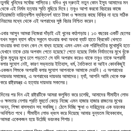
তুলছি খুনিদের সর্বোচ্চ শাস্তির। যদিও খুব দ্রুতই নতুন কোন ইস্যু আমাদের মন
থেকে এই নির্মম হত্যার স্মৃতি মুছিয়ে দিবে। তবুও আশা করবো বিচারের কাজে
নিয়োজতি দায়িত্বশীল ব্যক্তিবর্গ যাতে টাকা ও ক্ষমতার কাছে বিক্রি না হয়ে সঠিক
নিয়মের মধ্যে থেকে এই অপরাধের সুষ্ঠ বিচার নিশ্চিত করেন।
এবার আসুন আমরা নিজেরা দাঁড়াই এই খুনের কাঠগড়ায়। ১৩ বছরের একটি ছেলের
যখন স্কুল ব্যাগ কাঁধে স্কুলে যাওয়ার কথা অথবা ব্যাট হাতে ক্রিকেট খেলতে
যাওয়ার কথা তখন কেন সে বাধ্য হয়েছে এমন এমন এক পরিস্থিতির মুখোমুখি হতে
যেখানে তাকে চোর অপবাদ পেতে হয়েছে? পেতে হয়েছে নির্মম নির্যাতনের মুখে ধুঁকে
ধুঁকে মৃত্যুর মুখে ঢলে পড়তে? সে যদি অপরাধ করেও থাকে তবুও তাকে অপরাধী
বলার সুযোগ নেই, কারণ সভ্যতার ইতিহাস, ধর্ম, নৈতিকতা বা আইন কোনকিছুই
একজন শিশুকে অপরাধী বলার সুযোগ আপনাকে আমাকে দেয়নি। এ অপরাধের
দায়ভার সমাজের, এ অপরাধের দায়ভার আমাদের। হ্যাঁ, আপনি আমি থেকে শুরু
করে রাষ্ট্রযন্ত্র এ হত্যার দায়ভার সকলের।
দিনের পর দিন এই রাষ্ট্রটিকে আমরা কলুষিত করে চলেছি, আমাদের সীমাহীন লোভ
ও ক্ষমতার নেশায় প্রতি মুহুর্তে কেড়ে নিচ্ছে এমন হাজার হাজার রাজনের মুখের
অন্ন, শিক্ষা বাসস্থান সহ সবকিছু। ঠেলে দিচ্ছি ক্ষুধা ও দারিদ্র্যের এক ভয়ংকর
অনিশ্চিত পথে। সীমাহীন লোভ ধ্বংস করে দিয়েছে আমার নুন্যতম বিবেকবোধ,
আমরা একেকজন হয়ে উঠেছি ভয়ংকর পিশাচ।