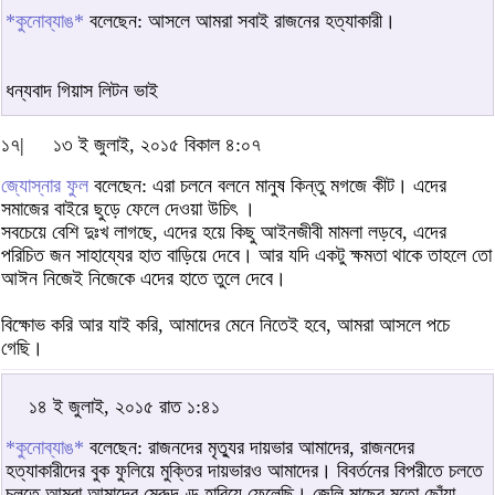
*কুনোব্যাঙ*
বলেছেন: আসলে আমরা সবাই রাজনের হত্যাকারী।
ধন্যবাদ গিয়াস লিটন ভাই
১৭|
১৩ ই জুলাই, ২০১৫ বিকাল ৪:০৭
জ্যোস্নার ফুল
বলেছেন: এরা চলনে বলনে মানুষ কিন্তু মগজে কীট। এদের
সমাজের বাইরে ছুড়ে ফেলে দেওয়া উচিৎ ।
সবচেয়ে বেশি দুঃখ লাগছে, এদের হয়ে কিছু আইনজীবী মামলা লড়বে, এদের
পরিচিত জন সাহায্যের হাত বাড়িয়ে দেবে। আর যদি একটু ক্ষমতা থাকে তাহলে তো
আঈন নিজেই নিজেকে এদের হাতে তুলে দেবে।
বিক্ষোভ করি আর যাই করি, আমাদের মেনে নিতেই হবে, আমরা আসলে পচে
গেছি।
১৪ ই জুলাই, ২০১৫ রাত ১:৪১
*কুনোব্যাঙ*
বলেছেন: রাজনদের মৃত্যুর দায়ভার আমাদের, রাজনদের
হত্যাকারীদের বুক ফুলিয়ে মুক্তির দায়ভারও আমাদের। বিবর্তনের বিপরীতে চলতে
চলতে আমরা আমাদের মেরুদণ্ড হারিয়ে ফেলেছি। জেলি মাছের মতো ছোঁয়া