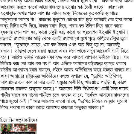
রাজনের জন্য আমরা বিচার চাইবো, তারপর সময়ে ভুলে যাবো। এবং আবারো আমরা
আয়োজন করতে বসবো আরো রাজনদের হত্যার মঞ্চ তৈরী করতে। কারণ এই
হত্যাকান্ড দেখার পরও আপনার আমার মধ্যে নিজেদের কৃতকর্মের ব্যাপারে
অনুশোচনা আসবে না। রাজনের মৃত্যুতে চোখের জল মুছে আমরাই বের হবো কারো
জন্য মিষ্টির হাড়ি নিয়ে, টাকার ব্যাগ নিয়ে, পদ্মার বড় ইলিশ নিয়ে যাতে কারো
ব্যবসার লোন পাশ হয়, কারো চাকুরী হয়, কারো হয় প্রমোশন ইত্যাদি ইত্যাদি।
বড়কর্তা রসগোল্লার হাড়ি থেকে একটা রসগোল্লা মুখে পুড়ে তৃপ্তির ঢেঁকুর তুলে
বলবেন, "বুঝেছেন সাহেব, এত কম টাকায় এখন আর কিছু হয় না, আরেকটু
বাড়ান। তাছাড়া ছেলে বায়না ধরেছে এবার ঈদে তাকে নতুন আরেকটি গাড়ী দিতে
হবে। আমিও ভাবছি আরেক দফা হজ্জ করে আসবো আপনার ভাবীকে নিয়ে। সব
মিলিয়ে খরচ তো আর কম নয়!" আর এদিকে আমাদের রাষ্ট্রযন্ত্র ব্যস্ত থাকবে
রাষ্ট্রীয় আপ্যায়ন ব্যায় বাড়াতে, নইলে আবার অতিথিদের কাছে ইজ্জত থাকবে না!
কারণ আমাদের রাষ্ট্রযন্ত্র অতিথিদের বলতে অপারগ যে, "দুঃখিত অতিথিগণ,
আপনাদের এক কাপ চা আর একটা সমুচার বেশী কিছু খাওয়াতে পারছি না, কারণ
আমাদের রাজনরা অভুক্ত আছে।" আমাদের নীতি নির্ধারকগণ কোটি টাকা দামের
গাড়ীর বদলে কম দামের গাড়ীতে চড়ে বলবেন না যে, "দুঃখিত আমাদের রাজনদের
পায়ে জুতো নেই।" আর আমরাও বলবো না যে, "দুঃখিত নিজের অন্যায় সুযোগ
নিতে পারবো না কারণ তাতে আমাদের রাজনরা অভুক্ত থাকবে।"
চিনে নিন হত্যাকারীদের