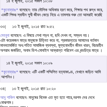
১৪ ই জুলাই, ২০১৫ সকাল ১০:০৮
*কুনোব্যাঙ*
বলেছেন: তার মৌলিক অধিকার হরণ করে, শিক্ষার পথ রুদ্ধ করে,
একটি শিশুর স্বাধীন সুখী জীবন কেড়ে নিয়ে এ তামসার শুরু তো আমরাই করেছি
৩৩|
১৩ ই জুলাই, ২০১৫ রাত ৯:৫২
মেহবুবা
বলেছেন: এ বিষয়ে লেখা পড়ব না, ছবি দেখব না, সম্ভব নয়।
এটা কয়েকজন মাত্র মানুষকে চিহ্নিত করে না, প্রকারন্তরে আমাদের বর্তমান
মানবতাবর্জিত অধ:পতিত সামাজিক ব্যবস্থা, মূল্যবোধহীন জীবন ধারন, বিচারহীন
অপরাধ জর্জরিত, অবাধ ডিশ-মোবাইল আক্রান্ত পরিবেশ এর খন্ডচিত্র মাত্র ।
১৪ ই জুলাই, ২০১৫ সকাল ১০:০৯
*কুনোব্যাঙ*
বলেছেন: এটি একটি সম্মিলিত হত্যাকাণ্ড, যেখানে জড়িত আমি
আপনিও।
৩৪|
১৩ ই জুলাই, ২০১৫ রাত ১০:২০
আবু শাকিল
বলেছেন: মানুষের বিবেক এত মৃত হতে পারে,নরপশু দের দেখে
বোঝলাম।