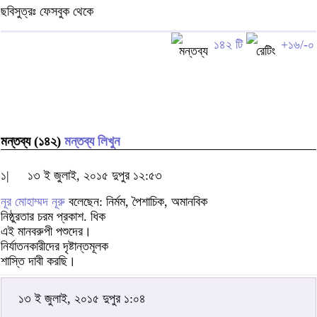
ছবিসুত্রঃ ফেসবুক থেকে
১৪২ টি
+১৬/-০
মন্তব্য (১৪২)
মন্তব্য লিখুন
১|
১৩ ই জুলাই, ২০১৫ দুপুর ১২:৫৩
নূর মোহাম্মদ নূরু
বলেছেন: নির্মম, পৈশাচিক, অমানবিক
নিষ্ঠুরতার চরম প্রকাশ. ধিক
এই মানবরুপী পশুদের।
নির্যাতনকারীদের দৃষ্টান্তমূলক
শাস্তি দাবী করছি।
১৩ ই জুলাই, ২০১৫ দুপুর ১:০৪