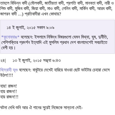
তাহলে বিভিন্ন বাদী (মৌলবাদী, জাতীয়তা বাদী, প্রগতি বাদী, মানবতা বাদী, নারী ও
শিশু বাদী, মুজিব বাদী, জিয়া বাদী, মাও বাদী, লেনিন বাদী, মার্কিন বাদী, আরব বাদী,
জাগরন বাদী ...) প্রতিবাদীরা এখন কোথায়?
১৪ ই জুলাই, ২০১৫ সকাল ৯:০৯
*কুনোব্যাঙ*
বলেছেন: ইসলামে নিষিদ্ধ বিষয়গুলো যেমন মিথ্যা, ঘুষ, দুর্নীতি,
পেশিশক্তির প্রদর্শন ইত্যাদি এই মুসলিম প্রধান দেশ বাংলাদেশেই সবচাইতে
বেশী হয়।
২৪|
১৩ ই জুলাই, ২০১৫ সন্ধ্যা ৬:৪৩
বিদ্রোহী ভৃগু
বলেছেন: বাবুটারে দেখেই হারিয়ে যাওয়া ছোট ভাইটার চেহারা ভেসে
উঠল!!!!
হায়! রাজন!
হায় রাজন!!
হায় রাজন!!!
ঘটনা দেখি শুনি আর ঐ গানের সুরেই নিজেকে সান্তনা দেই-