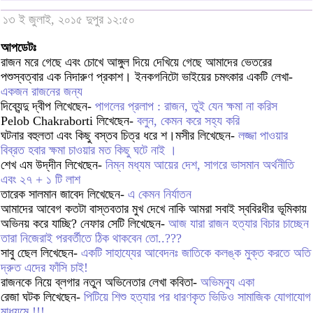
১৩ ই জুলাই, ২০১৫ দুপুর ১২:৫০
আপডেটঃ
রাজন মরে গেছে এবং চোখে আঙ্গুল দিয়ে দেখিয়ে গেছে আমাদের ভেতরের
পশুস্বত্বার এক নিদারুণ প্রকাশ। ইনকগনিটো ভাইয়ের চমৎকার একটি লেখা-
একজন রাজনের জন্য
দিব্যেন্দু দ্বীপ লিখেছেন-
পাগলের প্রলাপ : রাজন, তুই যেন ক্ষমা না করিস
Pelob Chakraborti লিখেছেন-
বলুন, কেমন করে সহ্য করি
ঘটনার বহুলতা এবং কিছু বস্তব চিত্র ধরে শ।মসীর লিখেছেন-
লজ্জা পাওয়ার
বিব্রত হবার ক্ষমা চাওয়ার মত কিছু ঘটে নাই ।
শেখ এম উদ্‌দীন লিখেছেন-
নিম্ন মধ্যম আয়ের দেশ, সাগরে ভাসমান অর্থনীতি
এবং ২৭ + ১ টি লাশ
তারেক সালমান জাবেদ লিখেছেন-
এ কেমন নির্যাতন
আমাদের আবেগ কতটা বাস্তবতার মুখ দেখে নাকি আমরা সবাই স্ববিরধীর ভূমিকায়
অভিনয় করে যাচ্ছি? নেফার সেটি লিখেছেন-
আজ যারা রাজন হত্যার বিচার চাচ্ছেন
তারা নিজেরাই পরবর্তীতে ঠিক থাকবেন তো..???
সাবু ছেেল লিখেছেন-
একটি সাহায্যের আবেদনঃ জাতিকে কলঙ্ক মুক্ত করতে অতি
দ্রুত এদের ফাঁসি চাই!
রাজনকে নিয়ে ব্লগার নতুন অভিনেতার লেখা কবিতা-
অভিমন্যু একা
রেজা ঘটক লিখেছেন-
পিটিয়ে শিশু হত্যার পর ধারণকৃত ভিডিও সামাজিক যোগাযোগ
মাধ্যমে !!!