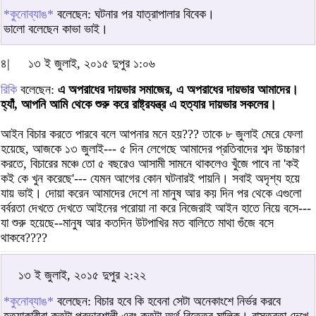
*কুনোব্যাঙ*
বলেছেন: ঘটনার পর যাত্রাপালার বিবেক।
ভালো বলেছেন কাভা ভাই।
৪|
১৩ ই জুলাই, ২০১৫ দুপুর ১:০৬
রিকি
বলেছেন:
এ অপরাধের দায়ভার সমাজের, এ অপরাধের দায়ভার আমাদের।
হ্যাঁ, আপনি আমি থেকে শুরু করে রাষ্ট্রযন্ত্র এ হত্যার দায়ভার সকলের।
আইন বিচার করতে পারবে বলে আপনার মনে হয়??? তাকে ৮ জুলাই মেরে ফেলা
হয়েছে, আজকে ১৩ জুলাই--- ৫ দিন লেগেছে আমাদের প্রতিবাদের শব্দ উচ্চারণ
করতে, বিচারের মঞ্চে তো ৫ বছরেও আসামী সামনে থাকলেও খুঁজে পাবে না 'কই
কই কে খুন করেছে'--- যেমন আগের কোন ঘটনারই পায়নি। সবাই অদৃশ্য হয়ে
যায় ভাই। দোয়া করেন আমাদের দেশে না মানুষ আর কয় দিন পর থেকে এগুলো
বর্বরতা দেখতে দেখতে আইনের পরোয়া না করে নিজেরাই আইন হাতে নিয়ে বসে---
যা শুরু হয়েছে--মানুষ আর কতদিন উটপাখির মত বালিতে মাথা গুঁজে বসে
থাকবে????
১৩ ই জুলাই, ২০১৫ দুপুর ২:২২
*কুনোব্যাঙ*
বলেছেন: বিচার হবে কি হবেনা সেটা অনেকাংশে নির্ভর করবে
হত্যাকারীরা কতটা প্রভাবশালী এবং কতটা অর্থ বিত্তের মালিক। বাস্তবতা দেখে