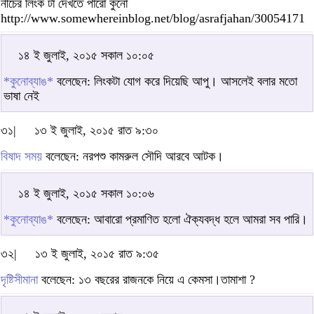
নীচের লিংক টা দেখতে পারো কুনো
http://www.somewhereinblog.net/blog/asrafjahan/30054171
১৪ ই জুলাই, ২০১৫ সকাল ১০:০৫
*কুনোব্যাঙ*
বলেছেন: লিংকটা যোগ করে দিয়েছি আপু। আসলেই বলার মতো
ভাষা নেই
৩১|
১৩ ই জুলাই, ২০১৫ রাত ৯:৩০
বিষাদ সময়
বলেছেন: নরপশু কামরুল সৌদি আরবে আটক।
১৪ ই জুলাই, ২০১৫ সকাল ১০:০৬
*কুনোব্যাঙ*
বলেছেন: আবারো প্রমাণিত হলো ঐক্যবদ্ধ হলে আমরা সব পারি।
৩২|
১৩ ই জুলাই, ২০১৫ রাত ৯:৩৫
দৃষ্টিসীমানা
বলেছেন: ১৩ বছরের রাজনকে নিয়ে এ কেমসা।তামাশা ?