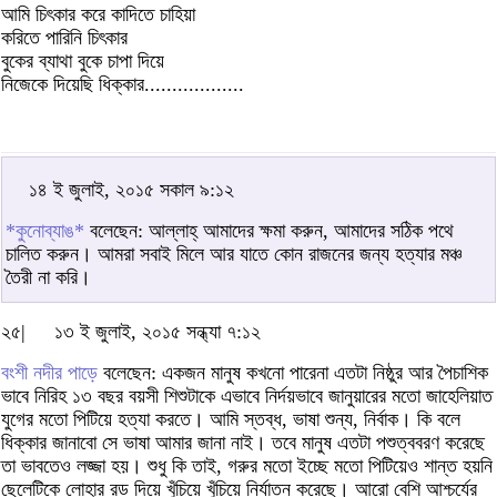
আমি চিৎকার করে কাদিতে চাহিয়া
করিতে পারিনি চিৎকার
বুকের ব্যাথা বুকে চাপা দিয়ে
নিজেকে দিয়েছি ধিক্কার..................
১৪ ই জুলাই, ২০১৫ সকাল ৯:১২
*কুনোব্যাঙ*
বলেছেন: আল্লাহ্‌ আমাদের ক্ষমা করুন, আমাদের সঠিক পথে
চালিত করুন। আমরা সবাই মিলে আর যাতে কোন রাজনের জন্য হত্যার মঞ্চ
তৈরী না করি।
২৫|
১৩ ই জুলাই, ২০১৫ সন্ধ্যা ৭:১২
বংশী নদীর পাড়ে
বলেছেন: একজন মানুষ কখনো পারেনা এতটা নিষ্ঠুর আর পৈচাশিক
ভাবে নিরিহ ১৩ বছর বয়সী শিশুটাকে এভাবে নির্দয়ভাবে জানুয়ারের মতো জাহেলিয়াত
যুগের মতো পিটিয়ে হত্যা করতে। আমি স্তব্ধ, ভাষা শুন্য, নির্বাক। কি বলে
ধিক্কার জানাবো সে ভাষা আমার জানা নাই। তবে মানুষ এতটা পশুত্ববরণ করেছে
তা ভাবতেও লজ্জা হয়। শুধু কি তাই, গরুর মতো ইচ্ছে মতো পিটিয়েও শান্ত হয়নি
ছেলেটিকে লোহার রড দিয়ে খুঁচিয়ে খুঁচিয়ে নির্যাতন করেছে। আরো বেশি আশ্চর্যের