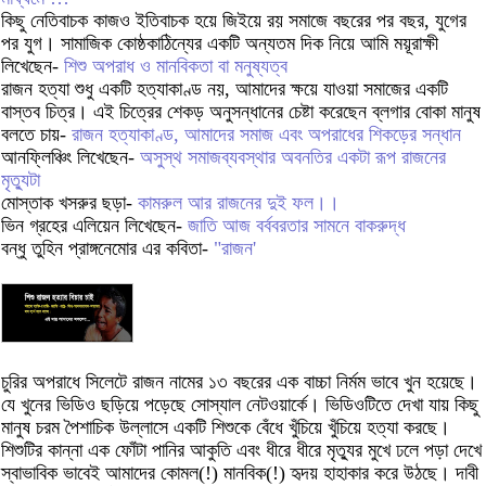
কিছু নেতিবাচক কাজও ইতিবাচক হয়ে জিইয়ে রয় সমাজে বছরের পর বছর, যুগের
পর যুগ। সামাজিক কোষ্ঠকাঠিন্যের একটি অন্যতম দিক নিয়ে আমি ময়ূরাক্ষী
লিখেছেন-
শিশু অপরাধ ও মানবিকতা বা মনুষ্যত্ব
রাজন হত্যা শুধু একটি হত্যাকাণ্ড নয়, আমাদের ক্ষয়ে যাওয়া সমাজের একটি
বাস্তব চিত্র। এই চিত্রের শেকড় অনুসন্ধানের চেষ্টা করেছেন ব্লগার বোকা মানুষ
বলতে চায়-
রাজন হত্যাকাণ্ড, আমাদের সমাজ এবং অপরাধের শিকড়ের সন্ধান
আনফ্লিঞ্চিং লিখেছেন-
অসুস্থ সমাজব্যবস্থার অবনতির একটা রূপ রাজনের
মৃত্যুটা
মোস্তাক খসরুর ছড়া-
কামরুল আর রাজনের দুই ফল।।
ভিন গ্রহের এলিয়েন লিখেছেন-
জাতি আজ বর্ববরতার সামনে বাকরুদ্ধ
বন্ধু তুহিন প্রাঙ্গনেমোর এর কবিতা-
"রাজন'
চুরির অপরাধে সিলেটে রাজন নামের ১৩ বছরের এক বাচ্চা নির্মম ভাবে খুন হয়েছে।
যে খুনের ভিডিও ছড়িয়ে পড়েছে সোস্যাল নেটওয়ার্কে। ভিডিওটিতে দেখা যায় কিছু
মানুষ চরম পৈশাচিক উল্লাসে একটি শিশুকে বেঁধে খুঁচিয়ে খুঁচিয়ে হত্যা করছে।
শিশুটির কান্না এক ফোঁটা পানির আকুতি এবং ধীরে ধীরে মৃত্যুর মুখে ঢলে পড়া দেখে
স্বাভাবিক ভাবেই আমাদের কোমল(!) মানবিক(!) হৃদয় হাহাকার করে উঠছে। দাবী