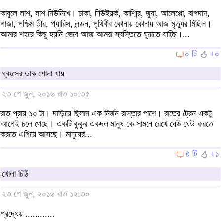
কাবুলে লাশ, লাশ মিউনিখে। ঢাকা, নিউইয়র্ক, কাশ্মির, জুবা, আলেপ্পো, বাগদাদ,
গাজা, পশ্চিম তীর, প্যারিস, লন্ডন, পৃথিবীর কোনায় কোনায় আজ মৃত্যুর মিছিল।
আমার শহরে কিছু হয়নি ভেবে আজ আমরা স্বস্তিতে ঘুমাতে যাচ্ছি।...
০ টি
+০
ধ্বংসের ডাক শোনা যায়
২৩ শে জুন, ২০১৬ রাত ১০:৩৫
রাত প্রায় ১০ টা। দাড়িয়ে ছিলাম এক নির্জন রাস্তার পাশে। রাতের ট্রেন একটু
আগেই চলে গেছে। একটি কুকুর একদল মানুষ কে সামনে রেখে ঘেউ ঘেউ করতে
করতে এগিয়ে আসছে। মানুষের...
৪ টি
+১
খোলা চিঠি
২৩ শে জুন, ২০১৬ রাত ১২:৩০
শ্রদ্ধেয় ............