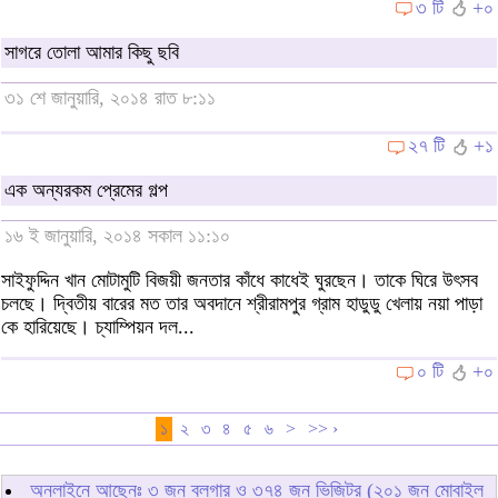
৩ টি
+০
সাগরে তোলা আমার কিছু ছবি
৩১ শে জানুয়ারি, ২০১৪ রাত ৮:১১
২৭ টি
+১
এক অন্যরকম প্রেমের গল্প
১৬ ই জানুয়ারি, ২০১৪ সকাল ১১:১০
সাইফুদ্দিন খান মোটামুটি বিজয়ী জনতার কাঁধে কাধেই ঘুরছেন। তাকে ঘিরে উৎসব
চলছে। দ্বিতীয় বারের মত তার অবদানে শ্রীরামপুর গ্রাম হাডুডু খেলায় নয়া পাড়া
কে হারিয়েছে। চ্যাম্পিয়ন দল...
০ টি
+০
১
২
৩
৪
৫
৬
>
>> ›
অনলাইনে আছেনঃ
৩
জন ব্লগার ও
৩৭৪
জন ভিজিটর (২০১ জন মোবাইল