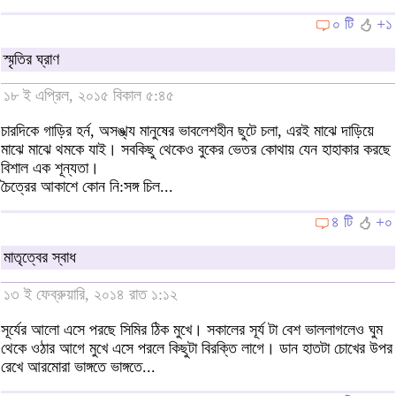
০ টি
+১
স্মৃতির ঘ্রাণ
১৮ ই এপ্রিল, ২০১৫ বিকাল ৫:৪৫
চারদিকে গাড়ির হর্ন, অসঙ্খ্য মানুষের ভাবলেশহীন ছুটে চলা, এরই মাঝে দাড়িয়ে
মাঝে মাঝে থমকে যাই। সবকিছু থেকেও বুকের ভেতর কোথায় যেন হাহাকার করছে
বিশাল এক শূন্যতা।
চৈত্রের আকাশে কোন নি:সঙ্গ চিল...
৪ টি
+০
মাতৃত্বের স্বাধ
১৩ ই ফেব্রুয়ারি, ২০১৪ রাত ১:১২
সূর্যের আলো এসে পরছে সিমির ঠিক মুখে। সকালের সূর্য টা বেশ ভাললাগলেও ঘুম
থেকে ওঠার আগে মুখে এসে পরলে কিছুটা বিরক্তি লাগে। ডান হাতটা চোখের উপর
রেখে আরমোরা ভাঙ্গতে ভাঙ্গতে...