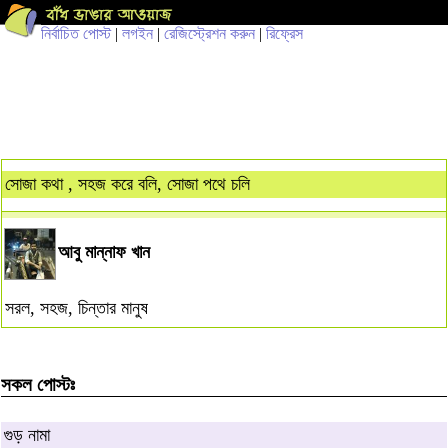
নির্বাচিত পোস্ট
|
লগইন
|
রেজিস্ট্রেশন করুন
|
রিফ্রেস
সোজা কথা , সহজ করে বলি, সোজা পথে চলি
আবু মান্নাফ খান
সরল, সহজ, চিন্তার মানুষ
সকল পোস্টঃ
গুড় নামা