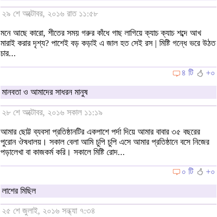
২৯ শে অক্টোবর, ২০১৬ রাত ১১:৫৮
মনে আছে কারো, শীতের সময় গরুর কাঁধে গাছ লাগিয়ে ক্যাচ ক্যাচ শব্দে আখ
মারাই করার দৃশ্য? পাশেই বড় কড়াই এ জাল হত সেই রস | মিষ্টি গন্ধে ভরে উঠত
চার...
৪ টি
+০
মানবতা ও আমাদের সাধরন মানুষ
২৮ শে অক্টোবর, ২০১৬ সকাল ১১:১৯
আমার ছোট্ট ব্যবসা প্রতিষ্ঠানটির একপাশে পর্দা দিয়ে আমার বাবার ৩৫ বছরের
পুরোন ঔষধালয়। সকাল বেলা আমি চুপি চুপি এসে আমার প্রতিষ্ঠানে বসে নিজের
পড়ালেখা বা কাজকর্ম করি। সকালে মিষ্টি রোদ...
০ টি
+০
লাশের মিছিল
২৫ শে জুলাই, ২০১৬ সন্ধ্যা ৭:৩৪