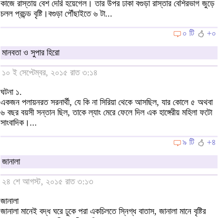
কাজে রাস্তায় বেশ দেরি হয়েগেল। তার উপর ঢাকা বগুড়া রাস্তার বেশিরভাগ জুড়ে
চলল প্রচন্ড বৃষ্টি।বগুড়া পৌঁছাইতে ৬ টা...
০ টি
+০
মানবতা ও সুপার হিরো
১০ ই সেপ্টেম্বর, ২০১৫ রাত ৩:১৪
ঘটনা ১.
একজন পলায়নরত সরনার্থী, যে কি না সিরিয়া থেকে আসছিল, যার কোলে ৫ অথবা
৬ বছর বয়সী সন্তান ছিল, তাকে ল্যাং মেরে ফেলে দিল এক হাঙ্গেরীয় মহিলা ফটো
সাংবাদিক।...
৯ টি
+৪
জানালা
২৪ শে আগস্ট, ২০১৫ রাত ৩:১৩
জানালা
জানালা মানেই বদ্ধ ঘরে ঢুকে পরা একচিলতে স্নিগ্ধ বাতাস, জানালা মানে বৃষ্টির