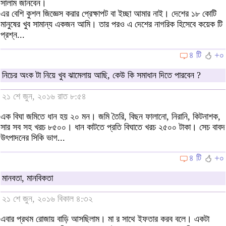
সালাম জানবেন।
এর বেশি কুশল জিজ্ঞেস করার প্রেক্ষাপট বা ইচ্ছা আমার নাই। দেশের ১৮ কোটি
মানুষের খুব সামান্য একজন আমি। তার পরও এ দেশের নাগরিক হিসেবে কয়েক টি
প্রশ্ন...
৪ টি
+০
নিচের অংক টা নিয়ে খুব ঝামেলায় আছি, কেউ কি সমাধান দিতে পারবেন ?
২১ শে জুন, ২০১৬ রাত ৮:৫৪
এক বিঘা জমিতে ধান হয় ২০ মন। জমি তৈরি, বিছন ফালানো, নিরানি, কিটনাশক,
সার সব সহ খরচ ৮৫০০। ধান কাটতে প্রতি বিঘাতে খরচ ২৫০০ টাকা। সেচ বাবদ
উৎপাদনের সিকি ভাগ...
৪ টি
+০
মানবতা, মানবিকতা
২১ শে জুন, ২০১৬ বিকাল ৪:৩২
এবার প্রথম রোজায় বাড়ি আসছিলাম। মা র সাথে ইফতার করব বলে। একটা