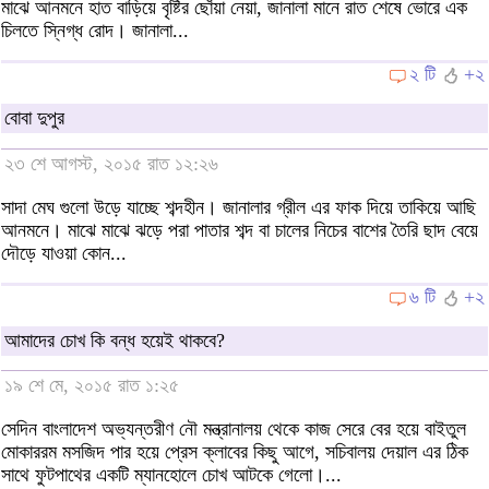
মাঝে আনমনে হাত বাড়িয়ে বৃষ্টির ছোঁয়া নেয়া, জানালা মানে রাত শেষে ভোরে এক
চিলতে স্নিগ্ধ রোদ। জানালা...
২ টি
+২
বোবা দুপুর
২৩ শে আগস্ট, ২০১৫ রাত ১২:২৬
সাদা মেঘ গুলো উড়ে যাচ্ছে শব্দহীন। জানালার গ্রীল এর ফাক দিয়ে তাকিয়ে আছি
আনমনে। মাঝে মাঝে ঝড়ে পরা পাতার শব্দ বা চালের নিচের বাশের তৈরি ছাদ বেয়ে
দৌড়ে যাওয়া কোন...
৬ টি
+২
আমাদের চোখ কি বন্ধ হয়েই থাকবে?
১৯ শে মে, ২০১৫ রাত ১:২৫
সেদিন বাংলাদেশ অভ্যন্তরীণ নৌ মন্ত্রানালয় থেকে কাজ সেরে বের হয়ে বাইতুল
মোকাররম মসজিদ পার হয়ে প্রেস ক্লাবের কিছু আগে, সচিবালয় দেয়াল এর ঠিক
সাথে ফুটপাথের একটি ম্যানহোলে চোখ আটকে গেলো।...