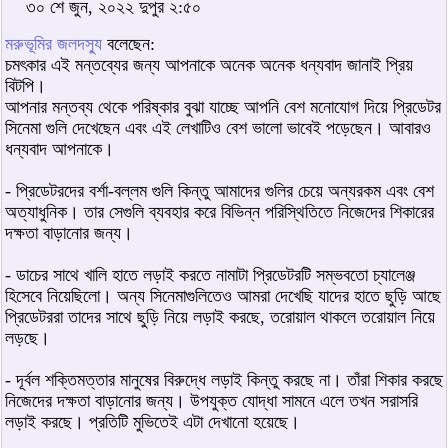
৩০ শে জুন, ২০২২ দুপুর ২:৫০
মরুভূমির জলদস্যু
বলেছেন:
চমৎকার এই মন্তব্যের জন্য আপনাকে অনেক অনেক ধন্যবাদ জানাই প্রিয়
বিটপি।
আপনার মন্তব্য থেকে পরিষ্কার বুঝা যাচ্ছে আপনি বেশ মনোযোগ দিয়ে প্রিডেটর
সিনেমা গুলি দেখেছেন এবং এই লেখাটিও বেশ ভালো ভাবেই পড়েছেন। আবারও
ধন্যবাদ আপনাকে।
- প্রিডেটরদের বর্শা-বল্লম গুলি কিন্তু আমাদের গুলির চেয়ে অন্যরকম এবং বেশ
অত্যাধুনিক। তার সেগুলি ব্যবহার করে বিভিন্ন পরিস্থিতিতে নিজেদের শিকারের
দক্ষতা বাড়ানোর জন্য।
- ডাচের সাথে খালি হাতে লড়াই করতে নামাটা প্রিডেটরটি সম্ভবতো চ্যালেঞ্জ
হিসেবে নিয়েছিলো। অন্য সিনেমাগুলিতেও আমরা দেখেছি যাদের হাতে ছুড়ি আছে
প্রিডেটররা তাদের সাথে ছুড়ি নিয়ে লড়াই করছে, তরোয়াল থাকলে তরোয়াল নিয়ে
লড়ছে।
- দূর্বল শক্তিমত্তার মানুষের বিরুদ্ধে লড়াই কিন্তু করছে না। তাঁরা শিকার করছে
নিজেদের দক্ষতা বাড়ানোর জন্য। উপযুক্ত যোদ্ধা সামনে এলে তখন সরাসরি
লড়াই করছে। প্রতিটি মুভিতেই এটা দেখানো হয়েছে।