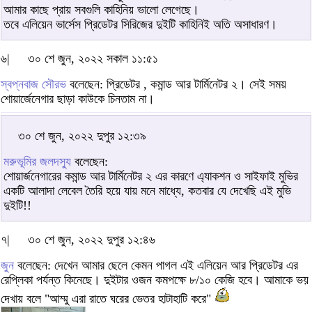
আমার কাছে প্রায় সবগুলি কাহিনিয় ভালো লেগেছে।
তবে এলিয়েন ভার্সেস প্রিডেটর সিরিজের দুইটি কাহিনিই অতি অসাধারণ।
৬|
৩০ শে জুন, ২০২২ সকাল ১১:৫১
স্বপ্নবাজ সৌরভ
বলেছেন: প্রিডেটর , কমান্ড আর টার্মিনেটর ২। সেই সময়
শোয়ার্জেনেগার ছাড়া কাউকে চিনতাম না।
৩০ শে জুন, ২০২২ দুপুর ১২:৩৯
মরুভূমির জলদস্যু
বলেছেন:
শোয়ার্জনেগারের কমান্ড আর টার্মিনেটর ২ এর কারণে এ্যাকশন ও সাইফাই মুভির
একটি আলাদা লেবেল তৈরি হয়ে যায় মনে মাধ্যে, কতবার যে দেখেছি এই মুভি
দুইটি!!
৭|
৩০ শে জুন, ২০২২ দুপুর ১২:৪৬
জুন
বলেছেন: দেখেন আমার ছেলে কেমন পাগল এই এলিয়েন আর প্রিডেটর এর
রেপ্লিকা পর্যন্ত কিনেছে। দুইটার ওজন কমপক্ষে ৮/১০ কেজি হবে। আমাকে ভয়
দেখায় বলে "আম্মু এরা রাতে ঘরের ভেতর হাটাহাটি করে"