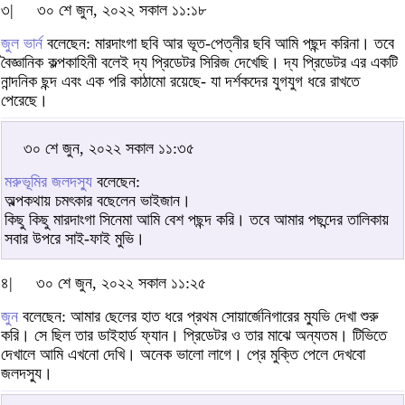
৩|
৩০ শে জুন, ২০২২ সকাল ১১:১৮
জুল ভার্ন
বলেছেন: মারদাংগা ছবি আর ভূত-পেত্নীর ছবি আমি পছন্দ করিনা। তবে
বৈজ্ঞানিক কল্পকাহিনী বলেই দ্য প্রিডেটর সিরিজ দেখেছি। দ্য প্রিডেটর এর একটি
নান্দনিক ছন্দ এবং এক পরি কাঠামো রয়েছে- যা দর্শকদের যুগযুগ ধরে রাখতে
পেরেছে।
৩০ শে জুন, ২০২২ সকাল ১১:৩৫
মরুভূমির জলদস্যু
বলেছেন:
অল্পকথায় চমৎকার বছেলেন ভাইজান।
কিছু কিছু মারদাংগা সিনেমা আমি বেশ পছন্দ করি। তবে আমার পছন্দের তালিকায়
সবার উপরে সাই-ফাই মুভি।
৪|
৩০ শে জুন, ২০২২ সকাল ১১:২৫
জুন
বলেছেন: আমার ছেলের হাত ধরে প্রথম সোয়ার্জেনিগারের ম্যুভি দেখা শুরু
করি। সে ছিল তার ডাইহার্ড ফ্যান। প্রিডেটর ও তার মাঝে অন্যতম। টিভিতে
দেখালে আমি এখনো দেখি। অনেক ভালো লাগে। প্রে মুক্তি পেলে দেখবো
জলদস্যু।