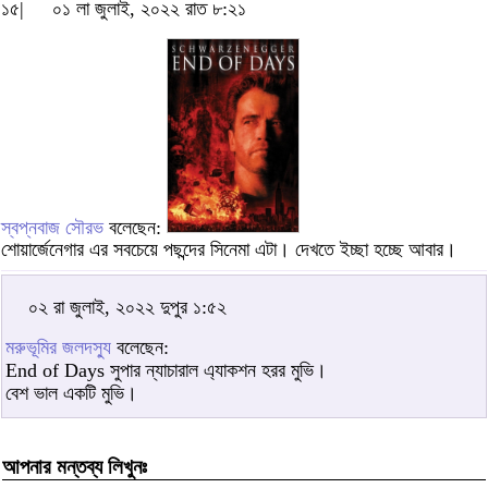
১৫|
০১ লা জুলাই, ২০২২ রাত ৮:২১
স্বপ্নবাজ সৌরভ
বলেছেন:
শোয়ার্জেনেগার এর সবচেয়ে পছন্দের সিনেমা এটা। দেখতে ইচ্ছা হচ্ছে আবার।
০২ রা জুলাই, ২০২২ দুপুর ১:৫২
মরুভূমির জলদস্যু
বলেছেন:
End of Days সুপার ন্যাচারাল এ্যাকশন হরর মুভি।
বেশ ভাল একটি মুভি।
আপনার মন্তব্য লিখুনঃ