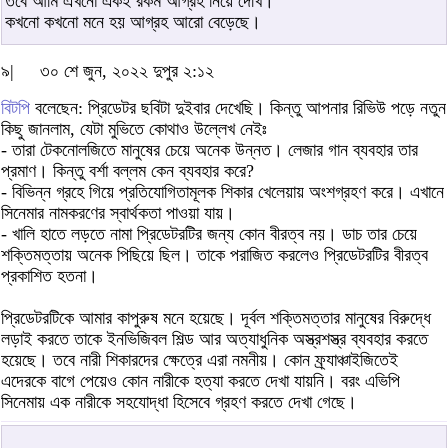
তবে আমি এখনো একই রকম আগ্রহ নিয়ে দেখি।
কখনো কখনো মনে হয় আগ্রহ আরো বেড়েছে।
৯|
৩০ শে জুন, ২০২২ দুপুর ২:১২
বিটপি
বলেছেন: প্রিডেটর ছবিটা দুইবার দেখেছি। কিন্তু আপনার রিভিউ পড়ে নতুন
কিছু জানলাম, যেটা মুভিতে কোথাও উল্লেখ নেইঃ
- তারা টেকনোলজিতে মানুষের চেয়ে অনেক উন্নত। লেজার গান ব্যবহার তার
প্রমাণ। কিন্তু বর্শা বল্লম কেন ব্যবহার করে?
- বিভিন্ন গ্রহে গিয়ে প্রতিযোগিতামূলক শিকার খেলেয়ায় অংশগ্রহণ করে। এখানে
সিনেমার নামকরণের স্বার্থকতা পাওয়া যায়।
- খালি হাতে লড়তে নামা প্রিডেটরটির জন্য কোন বীরত্ব নয়। ডাচ তার চেয়ে
শক্তিমত্তায় অনেক পিছিয়ে ছিল। তাকে পরাজিত করলেও প্রিডেটরটির বীরত্ব
প্রকাশিত হতনা।
প্রিডেটরটিকে আমার কাপুরুষ মনে হয়েছে। দূর্বল শক্তিমত্তার মানুষের বিরুদ্ধে
লড়াই করতে তাকে ইনভিজিবল শিল্ড আর অত্যাধুনিক অস্ত্রশস্ত্র ব্যবহার করতে
হয়েছে। তবে নারী শিকারদের ক্ষেত্রে এরা নমনীয়। কোন ফ্র্যাঞ্চাইজিতেই
এদেরকে বাগে পেয়েও কোন নারীকে হত্যা করতে দেখা যায়নি। বরং এভিপি
সিনেমায় এক নারীকে সহযোদ্ধা হিসেবে গ্রহণ করতে দেখা গেছে।