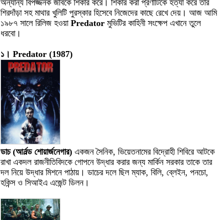
অন্যান্য বিপজ্জনক জীবকে শিকার করে। শিকার করা প্রণীটিকে হত্যা করে তার
শিরদাঁড়া সহ মাথার খুলিটি পুরস্কার হিসেবে নিজেদের কাছে রেখে দেয়। আজ আমি
১৯৮৭ সালে রিলিজ হওয়া
Predator
মুভিটির কাহিনী সংক্ষেপ এখানে তুলে
ধরবো।
১। Predator (1987)
ডাচ (আর্নল্ড শোয়ার্জনেগার)
একজন সৈনিক, ভিয়েতনামের বিদ্রোহী শিবিরে আটকে
রাখা একদল রাজনীতিবিদকে গোপনে উদ্ধার করার জন্য মার্কিন সরকার তাকে তার
দল নিয়ে উদ্ধার মিশনে পাঠায়। ডাচের দলে ছিল ম্যাক, বিলি, ব্লেইন, পনচো,
হকিন্স ও সিআইএ এজেন্ট ডিলন।