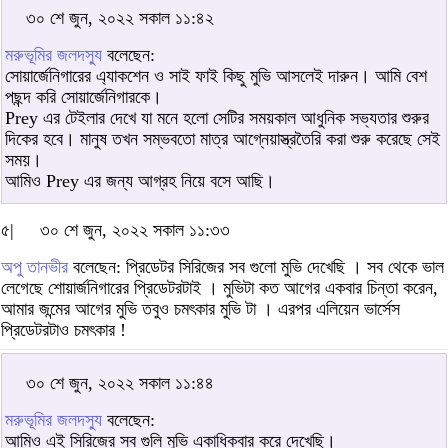
৩০ শে জুন, ২০২২ সকাল ১১:৪২
মরুভূমির জলদস্যু
বলেছেন:
সোয়ার্জেনিগারের এ্যাকশেন ও সাই ফাই কিছু মুভি আসলেই দারুন। আমি বেশ
পছন্দ করি সোয়ার্জেনিগারকে।
Prey এর টেইলার দেখে যা মনে হলো সেটির সময়কাল আধুনিক সভ্যতার শুরুর
দিকের হবে। মানুষ তখন সম্ভবতো মাত্র আগ্নেয়াস্ত্রতৈরি করা শুরু করেছে সেই
সময়।
আমিও Prey এর জন্য আগ্রহ নিয়ে বসে আছি।
৫|
৩০ শে জুন, ২০২২ সকাল ১১:৩৩
অপু তানভীর
বলেছেন: প্রিডেটর সিরিজের সব গুলো মুভি দেখেছি । সব থেকে ভাল
লেগেছে শোয়ার্জনিগারের প্রিডেটরটাই । মুভিটা কত আগের একবার চিন্তা করেন,
আমার জন্মের আগের মুভি তবুও চমৎকার মুভি টা । এরপর এলিয়েন ভার্সেস
প্রিডেটরটাও চমৎকার !
৩০ শে জুন, ২০২২ সকাল ১১:৪৪
মরুভূমির জলদস্যু
বলেছেন:
আমিও এই সিরিজের সব গুলি মুভি একাধিকবার করে দেখেছি।