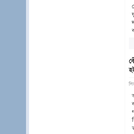
বে
হ
লি