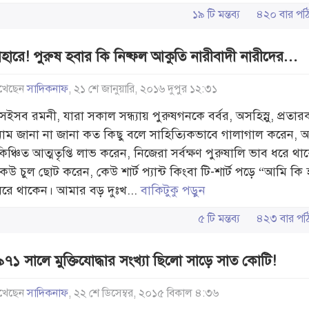
১৯ টি মন্তব্য
৪২০ বার প
হারে! পুরুষ হবার কি নিষ্ফল আকুতি নারীবাদী নারীদের…
খেছেন
সাদিকনাফ
, ২১ শে জানুয়ারি, ২০১৬ দুপুর ১২:৩১
সেইসব রমনী, যারা সকাল সন্ধ্যায় পুরুষগনকে বর্বর, অসহিস্নু, প্রতার
নাম জানা না জানা কত কিছু বলে সাহিত্যিকভাবে গালাগাল করেন, 
কিঞ্চিত আত্মতৃপ্তি লাভ করেন, নিজেরা সর্বক্ষণ পুরুষালি ভাব ধরে থা
কেউ চুল ছোট করেন, কেউ শার্ট প্যান্ট কিংবা টি-শার্ট পড়ে “আমি কি 
ধরে থাকেন। আমার বড় দুঃখ...
বাকিটুকু পড়ুন
৫ টি মন্তব্য
৪২৩ বার 
৭১ সালে মুক্তিযোদ্ধার সংখ্যা ছিলো সাড়ে সাত কোটি!
খেছেন
সাদিকনাফ
, ২২ শে ডিসেম্বর, ২০১৫ বিকাল ৪:৩৬