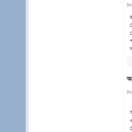
লি
প
অন
লি