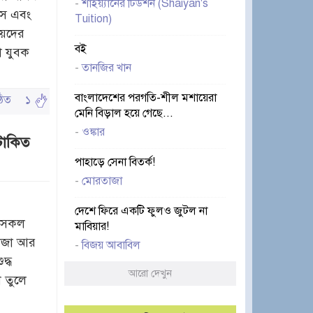
-
শাইয়্যানের টিউশন (Shaiyan's
িস এবং
Tuition)
য়েদের
বই
ো যুবক
-
তানজির খান
বাংলাদেশের পরগতি-শীল মশায়েরা
পঠিত
১
মেনি বিড়াল হয়ে গেছে...
-
ওঙ্কার
টাকিত
পাহাড়ে সেনা বিতর্ক!
-
মোরতাজা
দেশে ফিরে একটি ফুলও জুটল না
র সকল
মাবিয়ার!
সোজা আর
-
বিজয় আবাবিল
দ্ধ
আরো দেখুন
খ তুলে