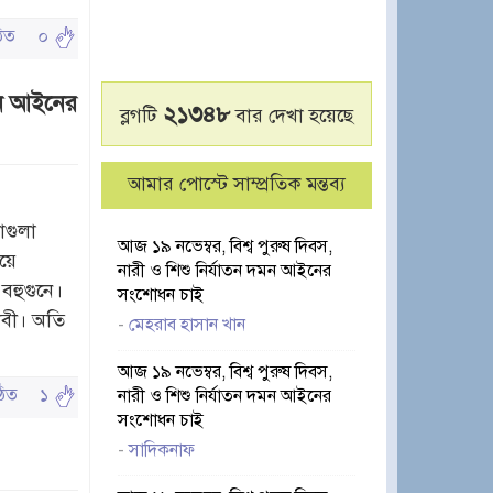
পঠিত
০
দমন আইনের
২১৩৪৮
ব্লগটি
বার দেখা হয়েছে
আমার পোস্টে সাম্প্রতিক মন্তব্য
াগুলা
আজ ১৯ নভেম্বর, বিশ্ব পুরুষ দিবস,
য়ে
নারী ও শিশু নির্যাতন দমন আইনের
বহুগুনে।
সংশোধন চাই
াবী। অতি
-
মেহরাব হাসান খান
আজ ১৯ নভেম্বর, বিশ্ব পুরুষ দিবস,
পঠিত
১
নারী ও শিশু নির্যাতন দমন আইনের
সংশোধন চাই
-
সাদিকনাফ