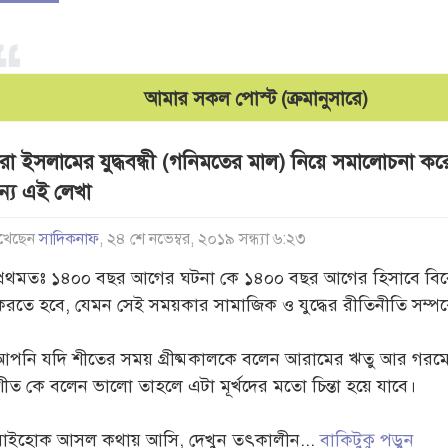
আমার সকল পোস্ট (ক্রমানুসারে)
ারা ইসলামের যুদ্ধবন্ধী (গনিমতের মাল) নিয়ে সমালোচনা ক
ন্য এই লেখা
খেছেন
সাদিকনাফ
, ২৪ শে নভেম্বর, ২০১৯ সন্ধ্যা ৬:২৩
প্রথমতঃ ১৪০০ বছর আগের ঘটনা কে ১৪০০ বছর আগের হিসাবে বিব
করতে হবে, যেমন সেই সময়কার সামাজিক ও যুদ্ধের রীতিনীতি সম্পর্
আপনি যদি শীতের সময় গ্রীষ্মকালকে বলেন আরামের ঋতু আর গরম
শীত কে বলেন ভালো তাহলে এটা মূর্খদের মতো চিন্তা হয়ে যাবে।
যাইহোক আসল কথায় আসি, দেখুন তৎকালীন...
বাকিটুকু পড়ুন