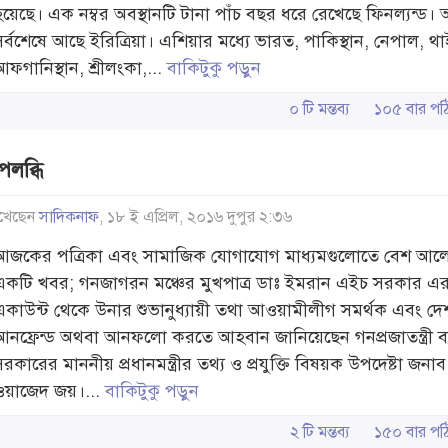
হয়েছে। এক নম্বর অবস্থানটি টানা পাঁচ বছর ধরে রেখেছে ফিনল্যন্ড।
সর্বশেষে আছে ইরিত্রিয়া। এশিয়ার মধ্যে ভারত, পাকিস্থান, নেপাল, থাই
ফগানিস্থান, শ্রীলংকা,...
বাকিটুকু পড়ুন
০ টি মন্তব্য
১০৫ বার 
পলব্ধি
খেছেন
সাদিকনাফ
, ১৮ ই এপ্রিল, ২০১৬ দুপুর ২:৩৬
আজকের পত্রিকা এবং সামাজিক যোগাযোগ মাধ্যমগুলোতে বেশ আল
একটি খবর; গনজাগরন মঞ্চের মুখপাত্র ডাঃ ইমরান এইচ সরকার এ
একাউন্ট থেকে উনার শুভানুধ্যায়ী তথা আওয়ামীলীগ সমর্থক এবং দে
আনফ্রেন্ড অথবা আনফলো করতে আহবান জানিয়েছেন গনপ্রজাতন্ত্রী 
রকারের মাননীয় প্রধানমন্ত্রীর তথ্য ও প্রযুক্তি বিষয়ক উপদেষ্টা জনা
ওয়াজেদ জয়।...
বাকিটুকু পড়ুন
২ টি মন্তব্য
১৫০ বার 