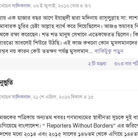
খেছেন
সাদিকনাফ
, ০৬ ই জুলাই, ২০১৬ ভোর ৪:৩৭
্রায় এক হাজার বছর আগে ইয়াহুদী দ্বারা মদিনায় রাসুলুল্লাহ সা: লাশ
মোবারক চুরির চেষ্টা আল্লাহ ব্যার্থ করে দিয়েছিলেন। আজও ভয়াবহ 
থেকে রক্ষা করেছেন। শত শত মানুষ সেখানে এতেকাফরত ছিলেন। ক
পারতো ভাবলেই শিউরে উঠছি। এই কাজ কখনো কোন মুসলমানদের দ্
সম্ভব নয় কারন কেউ ততক্ষণ পর্যন্ত মুসলমান...
বাকিটুকু পড়ুন
২ টি মন্তব্য
৩০৩ বার প
ুভুতি
খেছেন
সাদিকনাফ
, ২১ শে এপ্রিল, ২০১৬ বিকাল ৪:১৫
আজকের পত্রিকায় অন্যতম খবরঃ গণমাধ্যমের স্বাধীনতা সুচকে দুই ধ
এগিয়েছে বাংলাদেশ। “ Reporters Without Borders” এর জরিপ
দেশের মধ্যে ২০১৪ এবং ২০১৫ সালের ১৪৬তম থেকে এগিয়ে ১৪৪ত