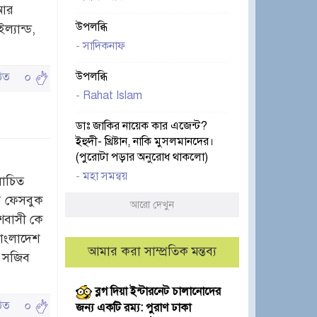
 আর
উপলব্ধি
ল্যান্ড,
-
সাদিকনাফ
উপলব্ধি
পঠিত
০
-
Rahat Islam
ডাঃ জাকির নায়েক কার এজেন্ট?
ইহুদী- খ্রিষ্টান, নাকি মুসলমানদের।
(পুরোটা পড়ার অনুরোধ থাকলো)
-
মহা সমন্বয়
োচিত
র ফেসবুক
আরো দেখুন
শবাসী কে
বাংলাদেশ
আমার করা সাম্প্রতিক মন্তব্য
ব সজিব
ব্লগ দিয়া ইন্টারনেট চালানোদের
পঠিত
০
জন্য একটি রম্য: পুরাণ ঢাকা