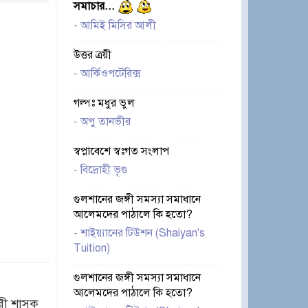
সমাচার...
-
আমিই মিসির আলী
উত্তর ত্রয়ী
-
আর্কিওপটেরিক্স
গল্পঃ মধুর ভুল
-
অপু তানভীর
স্বপ্নাবেশে স্বঃগত সংলাপ
-
বিদ্রোহী ভৃগু
গুলশানের জঙ্গী সমস্যা সমাধানে
আলেমদের পাঠালে কি হতো?
-
শাইয়্যানের টিউশন (Shaiyan's
Tuition)
গুলশানের জঙ্গী সমস্যা সমাধানে
আলেমদের পাঠালে কি হতো?
ারী শাসক