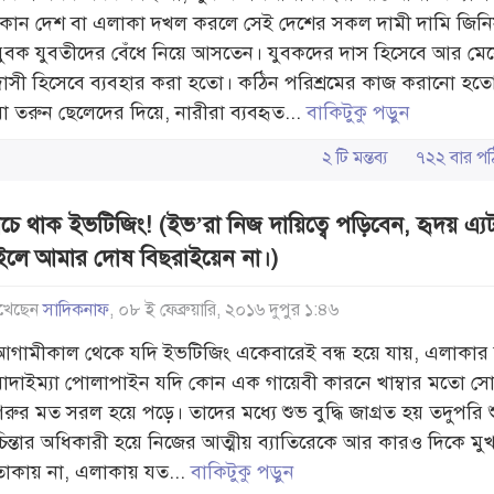
কোন দেশ বা এলাকা দখল করলে সেই দেশের সকল দামী দামি জিন
যুবক যুবতীদের বেঁধে নিয়ে আসতেন। যুবকদের দাস হিসেবে আর মে
দাসী হিসেবে ব্যবহার করা হতো। কঠিন পরিশ্রমের কাজ করানো হত
বা তরুন ছেলেদের দিয়ে, নারীরা ব্যবহৃত...
বাকিটুকু পড়ুন
২ টি মন্তব্য
৭২২ বার 
ঁচে থাক ইভটিজিং! (ইভ’রা নিজ দায়িত্বে পড়িবেন, হৃদয় এ্য
ইলে আমার দোষ বিছরাইয়েন না।)
খেছেন
সাদিকনাফ
, ০৮ ই ফেব্রুয়ারি, ২০১৬ দুপুর ১:৪৬
আগামীকাল থেকে যদি ইভটিজিং একেবারেই বন্ধ হয়ে যায়, এলাকা
বাদাইম্যা পোলাপাইন যদি কোন এক গায়েবী কারনে খাম্বার মতো 
গরুর মত সরল হয়ে পড়ে। তাদের মধ্যে শুভ বুদ্ধি জাগ্রত হয় তদুপরি শু
চিন্তার অধিকারী হয়ে নিজের আত্মীয় ব্যাতিরেকে আর কারও দিকে মু
তাকায় না, এলাকায় যত...
বাকিটুকু পড়ুন