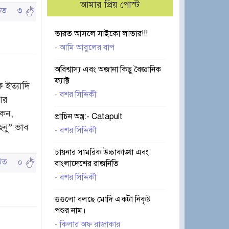
আমার প্রিয় পোস্ট
ঠিত
৩
ভারত আসলে সাইকো লাভার!!!
-
আমি আবুলের বাপ
অবিশ্বাস্য এবং অজানা কিছু বৈজ্ঞানিক
ফ্যাক্ট
ক ইত্যাদি
-
বশর সিদ্দিকী
আর
কেন,
প্রাচিন অস্ত্র:- Catapult
হনু” ভাব
-
বশর সিদ্দিকী
চায়নার সামরিক উচ্চাকাঙ্খা এবং
পঠিত
০
বাংলাদেশের রাজনিতি
-
বশর সিদ্দিকী
গুগুলো বলছে মোদি একটা নিকৃষ্ট
পশুর নাম।
-
কিলার অফ রাজাকার