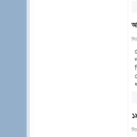
আ
লি
১৯
লি