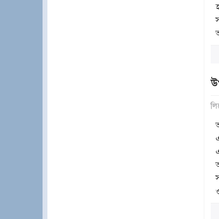
আ
উ
লি
স