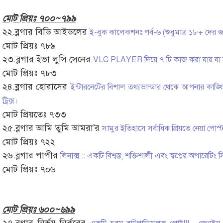
মোট প্রিয়ঃ ৭০০~৭৯৯
২২.ব্লগার বিডি আইডলের
ই-বুক কালেকশনঃ পর্ব-৬ (শুধুমাত্র ১৮+ দের জ
মোট প্রিয়ঃ ৭৮৯
২৩.ব্লগার ইভা লুসি সেনের
VLC PLAYER দিয়ে ৭ টি কাজ করা যায় যা 
মোট প্রিয়ঃ ৭৮৩
২৪.ব্লগার হোরাসের
ইন্টারনেটের বিশাল তথ্যভান্ডার থেকে আপনার কাঙ্
ট্রিক্স।
মোট প্রিয়তেঃ ৭৩৩
২৫.ব্লগার আমি তুমি আমরা'র
সামুর ইতিহাসে সর্বাধিক প্রিয়তে নেয়া প
মোট প্রিয়ঃ ৭২২
২৬.ব্লগার পাপীর
লিনাক্স :: একটি বিশ্বস্ত, শক্তিশালী এবং স্বপ্নের অপারেটিং
মোট প্রিয়ঃ ৭০৬
মোট প্রিয়ঃ ৬০০~৬৯৯