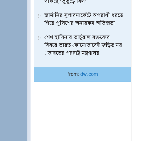
থাকছে ‘ভুতুড়ে বিল’
জার্মানির সুপারমার্কেটে অপরাধী ধরতে
গিয়ে পুলিশের অন্যরকম অভিজ্ঞতা
শেখ হাসিনার ভার্চুয়াল বক্তব্যের
বিষয়ে ভারত কোনোভাবেই জড়িত নয়
: ভারতের পররাষ্ট্র মন্ত্রণালয়
from:
dw.com