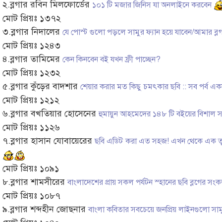
২.ব্লগার রবিন মিলফোর্ডের
১০১ টি মজার জিনিস যা অনলাইনে করবেন
মোট প্রিয়ঃ ১৩৭২
৩.ব্লগার নিদালের
যে পোস্ট গুলো পড়লে সামুর ফ্যান হয়ে যাবেন/আমার ব
মোট প্রিয়ঃ ১২৪৩
৪.ব্লগার তামিমের
কেন কিনবেন বই যখন ফ্রী পাচ্ছেন?
মোট প্রিয়ঃ ১২৩২
৫.ব্লগার কুঁড়ের বাদশার
শেয়ার করার মত কিছু চমৎকার ছবি :: সব পর্ব এক
মোট প্রিয়ঃ ১২১২
৬.ব্লগার বখতিয়ার হোসেনের
হুমায়ুন আহমেদের ১৪৮ টি বইয়ের বিশাল স
মোট প্রিয়ঃ ১১২৬
৭.ব্লগার হাসান যোবায়েরের
ছবি এডিট করা এত সহজ! এখন থেকে এক তু
মোট প্রিয়ঃ ১০৯১
৮.ব্লগার শামসীরের
বাংলাদেশের প্রায় সকল পর্যটন স্হানের ছবি ব্লগের সং
মোট প্রিয়ঃ ১০৮৭
৯.ব্লগার শব্দহীন জোছনার
বাংলা কবিতার সবচেয়ে জনপ্রিয় লাইনগুলো সাম