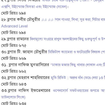
২৭.ব্লগার নির্ভয় নির্ঝরের
একটি চরম বাটপাড়িমূলক পোষ্ট!!! - জেনুই
এক্সপি, উইন্ডোজ ভিসতা এবং উইন্ডোজ সেভেন)।
মোট প্রিয়ঃ ৬৯৪
২৮.ব্লগার কবীর চৌধুরীর
♫♫ ♫♫ !গান গাওয়া, লিখা, সুর করা, গিটার
Advanced Level
মোট প্রিয়ঃ ৬৯৪
২৯.ব্লগার রামনের
বিনামূল্যে সংগ্রহে রাখুন অনলাইনের কিছু গুরুত্বপূর্ণ ও
মোট প্রিয়ঃ ৬৭৫
৩০.ব্লগার টি. জাহান চৌধুরীর
ডিজিটাল ক্যামেরা ও ফটোগ্রাফি বিষয়ক 
মোট প্রিয়ঃ ৬৬৯
৩১. ব্লগার নাফিজ মুনতাসিরের
“ঢাকার মজার কিছু খাবার দোকান এবং ঠ
মোট প্রিয়ঃ ৬৬২
৩২.ব্লগার মেহরাব শাহরিয়ারের
মুভি রিভিউ :: অশ্রুর বাঁধ ভেঙে দেয়া ১৩ 
মোট প্রিয়ঃ ৬৪৩
৩৩.ব্লগার নাফিস ইফতেখারের
ওপেনসোর্স সফটওয়্যারের জগতে আপ
ডাউনলোড লিংক)
মোট প্রিয়ঃ ৬৩৪