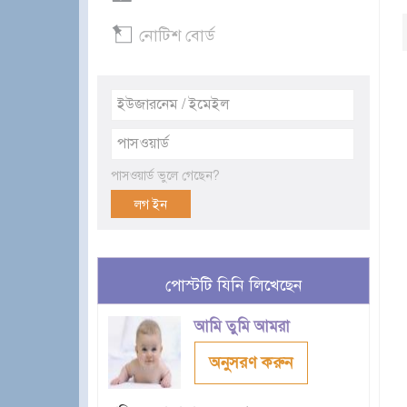
নোটিশ বোর্ড
পাসওয়ার্ড ভুলে গেছেন?
পোস্টটি যিনি লিখেছেন
আমি তুমি আমরা
অনুসরণ করুন