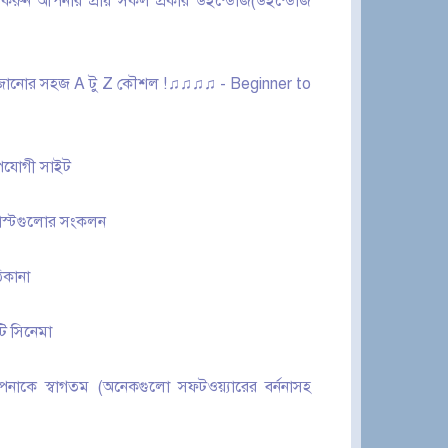
ন করুন আপনার প্রায় সকল প্রকার উইন্ডোজ(উইন্ডোজ
 বাজানোর সহজ A টু Z কৌশল !♫♫♫♫ - Beginner to
 উপযোগী সাইট
পোস্টগুলোর সংকলন
িকানা
টি সিনেমা
নাকে স্বাগতম (অনেকগুলো সফটওয়্যারের বর্ননাসহ