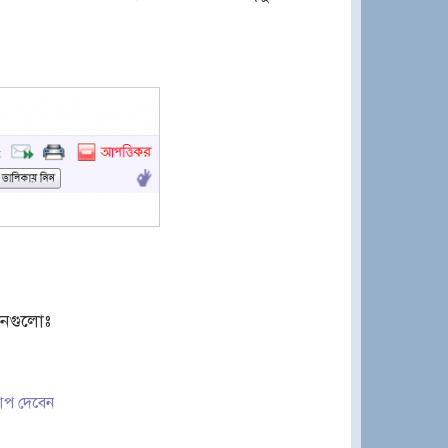
োনগুলোঃ
আপ দেবেন