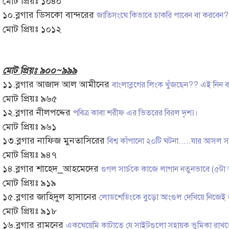
মোট প্রিয়ঃ ১০৪০
১০.ব্লগার ডিসকো বান্দরের
জাতিসংঘে কিভাবে চাকরি পাবেন বা করবে
মোট প্রিয়ঃ ১০১২
মোট প্রিয়ঃ ৯০০~৯৯৯
১১.ব্লগার আজাদ আল আমীনের
বাংলাব্লগের লিংক খুঁজছেন?? এই নিন ব
মোট প্রিয়ঃ ৯৬৫
১২.ব্লগার নীলপদ্দের
পবিত্র কাবা শরীফ এর ভিতরের বিরল দৃশ্য।
মোট প্রিয়ঃ ৯৬১
১৩.ব্লগার নাফিজ মুনতাসিরের
বিশ্ব কাঁপানো ২০টি ঘটনা.....যার আসল 
মোট প্রিয়ঃ ৯৪৭
১৪.ব্লগার শাহেদ_আহমেদের
গুগল সার্চকে কাজে লাগান নতুনভাবে (৫টা আস
মোট প্রিয়ঃ ৯১৯
১৫.ব্লগার জাহিদুল হাসানের
লোডশেডিংকে বুড়ো আংগুল দেখিয়ে নিজেই ব
মোট প্রিয়ঃ ৯১৮
১৬.ব্লগার রামনের
একঘেয়েমি কাটাতে যে সাইটগুলো সহায়ক ভুমিকা রাখত