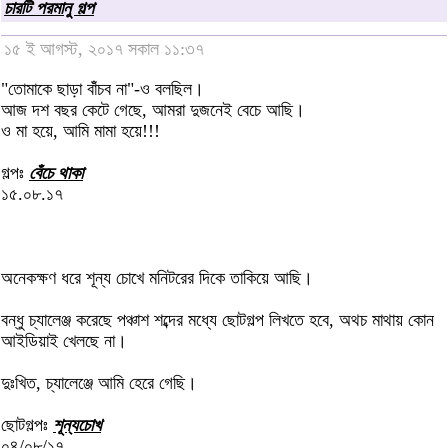
চারটি পরমানু গল্প
১৫ ই আগস্ট, ২০১৭ সকাল ১১:৩৭
"তোমাকে ছাড়া বাঁঁচব না"-ও বলছিল।
আজ দশ বছর কেটে গেছে, আমরা দুজনেই বেচে আছি।
ও মা হয়ে, আমি মামা হয়ে!!!
গল্পঃ
বেঁচে থাকা
১৫.০৮.১৭
অনেকক্ষণ ধরে শূন্য চোখে মনিটরের দিকে তাকিয়ে আছি।
বন্ধু চ্যালেঞ্জ করেছে পঞ্চাশ শব্দের মধ্যে ছোটগল্প লিখতে হবে, অথচ মাথায় কোন
আইডিয়াই খেলছে না।
দুঃখিত, চ্যালেঞ্জে আমি হেরে গেছি।
ছোটগল্পঃ
শূন্যচোখ
০৪/০৮/১৭