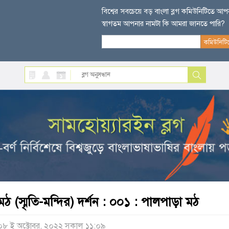
বিশ্বের সবচেয়ে বড় বাংলা ব্লগ কমিউনিটিতে আ
স্বাগতম আপনার নামটা কি আমরা জানতে পারি?
মঠ (স্মৃতি-মন্দির) দর্শন : ০০১ : পালপাড়া মঠ
০৮ ই অক্টোবর, ২০২২ সকাল ১১:০৯