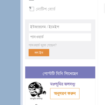
নোটিশ বোর্ড
পাসওয়ার্ড ভুলে গেছেন?
পোস্টটি যিনি লিখেছেন
মরুভূমির জলদস্যু
অনুসরণ করুন