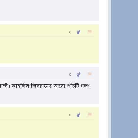
০
০
োস্ট। কাহলিল জিবরানের আরো পাঁচটি গল্প।
০