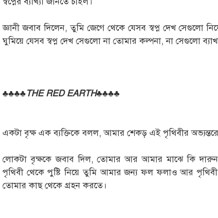
স্বপ্নের ব্যাখ্যা জানতে চাইল।
জ্ঞানী জবাব দিলেন, তুমি জেগে থেকে যেসব স্বপ্ন দেখ সেগুলো ন
ঘুমিয়ে যেসব স্বপ্ন দেখ সেগুলো না তোমার কল্পনা, না সেগুলো ব্য
♣♣♣♣
THE RED EARTH
♣♣♣♣
একটা বৃক্ষ এক ব্যক্তিকে বলল, আমার শেকড় এই পৃথিবীর অভ্য
লোকটা বৃক্ষকে জবাব দিল, তোমার আর আমার মাঝে কি দারুন
পৃথিবী থেকে পুষ্টি নিয়ে তুমি আমার জন্য ফল ফলাও আর পৃথিব
তোমার কাছ থেকে গ্রহন করতে।