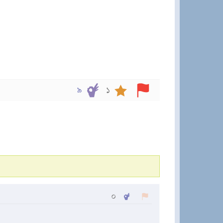
৯
১
০