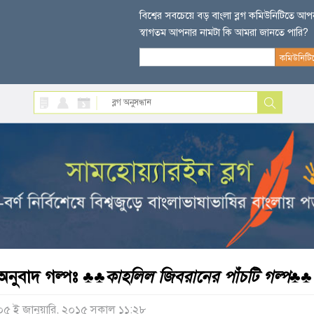
বিশ্বের সবচেয়ে বড় বাংলা ব্লগ কমিউনিটিতে আ
স্বাগতম আপনার নামটা কি আমরা জানতে পারি?
অনুবাদ গল্পঃ ♣♣
কাহলিল জিবরানের পাঁচটি গল্প
♣♣
০৫ ই জানুয়ারি, ২০১৫ সকাল ১১:২৮