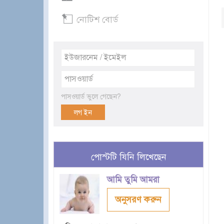
নোটিশ বোর্ড
পাসওয়ার্ড ভুলে গেছেন?
পোস্টটি যিনি লিখেছেন
আমি তুমি আমরা
অনুসরণ করুন