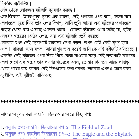
দ্বিতীয় এন্টোনিও।
সেই থেকে লোকজন ব্রীজটি ব্যবহার করছে।
এক বিকেলে, উষ্কখুষ্ক চুলের এক তরুন, সেই পাথরের ওপর বসে, কয়লা ঘষে
লেখাগুলো মুছে দিয়ে তার ওপর লিখল, আমি তুমি আমরা এই ব্রীজের পাথরগুলো
পাহাড় থেকে বয়ে এনেছে একদল খচ্চর। তোমরা ব্রীজের ওপর হাটছ না, হাটছ
সেইসব খচ্চরের পিঠের ওপর, যারা এই ব্রীজটি তৈরী করেছে।
লোকেরা যখন সেই ক্ষ্যাপাটে তরুনের লেখা পড়ল, তখন কেউ কেউ মুগ্ধ হয়ে
গেল। বাকিরা হেসে বলল, আমরা খুব ভাল করেই জানি কে এই ব্রীজটি বানিয়েছে।
একদিন সেই ব্রীজের ওপর দিয়ে পিঠে বোঝা যাওয়ার সময় সেই ক্ষ্যাপাটে তরুনের
লেখা দেখে এক খচ্চর তার পাশের খচ্চরকে বলল, তোমার কি মনে আছে পাহাড়
থেকে পাথর বয়ে আনার সেই দিনগুলোর কথা?অথচ লোকেরা এখনও ভাবে রাজা
এন্টোনিও এই ব্রীজটা বানিয়েছে।
♦♦♦♦♦♦♦♦♦♦♦♦♦♦♦♦♦♦♦♦♦♦♦♦♦♦♦♦♦♦♦♦♦♦♦♦♦♦♦♦♦♦♦♦♦♦♦♦♦
আমার অনুবাদ করা কাহলিল জিবরানের আরো কিছু গল্পঃ
১.
অনুবাদ গল্পঃ কাহলিল জিবরানের গল্প-১: The Field of Zaad
২.
অনুবাদ গল্পঃ কাহলিল জিবরানের গল্প-২: The Eagle and the Skylark