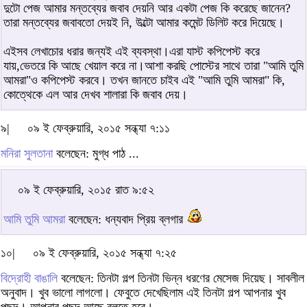
দুটো পেজ আমার মন্তব্যের জবাব দেয়নি আর একটা পেজ কি করেছে জানেন?
তারা মন্তব্যের জবাবতো দেয়ই নি, উল্টো আমার কমেন্ট ডিলিট করে দিয়েছে।
এইসব লেখাচোর ধরার জন্যই এই ব্যবস্থা।এরা যাস্ট কপিপেস্ট করে
যায়,ভেতরে কি আছে খেয়াল করে না।আশা করছি পোস্টের সাথে তারা "আমি তুমি
আমরা"ও কপিপেস্ট করবে। তখন জানতে চাইব এই "আমি তুমি আমরা" কি,
কোত্থেকে এল আর দেখব শালারা কি জবাব দেয়।
৯|
০৯ ই ফেব্রুয়ারি, ২০১৫ সন্ধ্যা ৭:১১
মনিরা সুলতানা
বলেছেন: মুগ্ধ পাঠ ...
০৯ ই ফেব্রুয়ারি, ২০১৫ রাত ৯:৫২
আমি তুমি আমরা
বলেছেন: ধন্যবাদ প্রিয় ব্লগার
১০|
০৯ ই ফেব্রুয়ারি, ২০১৫ সন্ধ্যা ৭:২৫
বিদ্রোহী বাঙালি
বলেছেন: তিনটা গল্প তিনটা ভিন্ন ধরণের মেসেজ দিয়েছ। সাবলীল
অনুবাদ। খুব ভালো লাগলো। ফেবুতে দেখেছিলাম এই তিনটা গল্প আপনার খুব