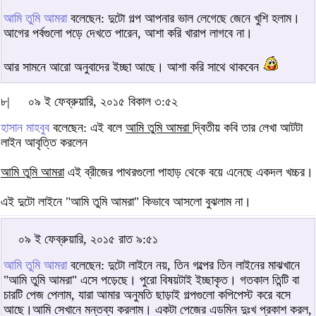
আমি তুমি আমরা
বলেছেন: দুটো গল্প আপনার ভাল লেগেছে জেনে খুশি হলাম।
আগের পর্বগুলো পড়ে দেখতে পারেন, আশা করি খারাপ লাগবে না।
আর সামনে আরো অনুবাদের ইচ্ছা আছে। আশা করি সাথে থাকবেন
৮|
০৯ ই ফেব্রুয়ারি, ২০১৫ বিকাল ৩:৫২
হাসান মাহবুব
বলেছেন: এই বলে
আমি তুমি আমরা
দ্বিতীয় কবি তার লেখা আটটা
লাইন আবৃত্তি করলেন
আমি তুমি আমরা
এই ব্রীজের পাথরগুলো পাহাড় থেকে বয়ে এনেছে একদল খচ্চর।
এই দুটো লাইনে "আমি তুমি আমরা" কিভাবে আসলো বুঝলাম না।
০৯ ই ফেব্রুয়ারি, ২০১৫ রাত ৯:৫১
আমি তুমি আমরা
বলেছেন: দুটো লাইনে নয়, তিন গল্পের তিন লাইনের মাঝখানে
"আমি তুমি আমরা" এসে পড়েছে। পুরো বিষয়টাই ইচ্ছাকৃত। গতকাল তিন্টি বা
চারটি পেজ পেলাম, যারা আমার অনুমতি ছাড়াই গল্পগুলো কপিপেস্ট করে বসে
আছে।আমি সেখানে মন্তব্য করলাম। একটা পেজের এডমিন দুঃখ প্রকাশ করল,