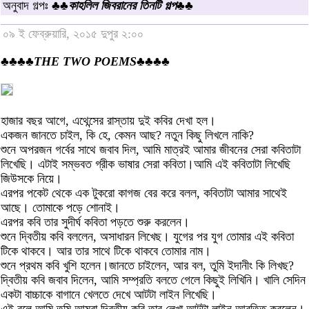
অনুবাদ গল্পঃ ♣♣
কাহলিল জিবরানের তিনটি গল্প
♣♣
০৯ ই ফেব্রুয়ারি, ২০১৫ দুপুর ২:০০
♣♣♣♣
THE TWO POEMS
♣♣♣♣
হাজার বছর আগে, এথেন্সের রাস্তায় দুই কবির দেখা হল।
একজন জানতে চাইল, কি হে, কেমন আছ? নতুন কিছু লিখলে নাকি?
শুনে অপরজন গর্বের সাথে জবাব দিল, আমি মাত্রই আমার জীবনের সেরা কবিতাটা
লিখেছি। এটাই সম্ভবত গ্রীক ভাষার সেরা কবিতা।আমি এই কবিতাটা লিখেছি
জিউসকে নিয়ে।
এরপর পকেট থেকে এক টুকরো কাগজ বের করে বলল, কবিতাটা আমার সাথেই
আছে। তোমাকে পড়ে শোনাই।
এরপর কবি তার সুদীর্ঘ কবিতা পড়তে শুরু করলেন।
শুনে দ্বিতীয় কবি বললেন, অসাধারন লিখেছ। যুগের পর যুগ তোমার এই কবিতা
টিকে থাকবে। আর তার সাথে টিকে থাকবে তোমার নাম।
শুনে প্রথম কবি খুশি হলেন।জানতে চাইলেন, আর বল, তুমি ইদানীং কি লিখছ?
দ্বিতীয় কবি জবাব দিলেন, আমি সম্প্রতি বলতে গেলে কিছুই লিখিনি। খালি সেদিন
একটা বাচ্চাকে বাগানে খেলতে দেখে আটটা লাইন লিখেছি।