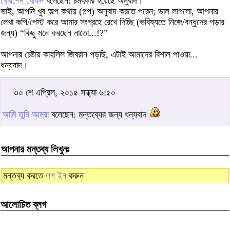
খোরশেদ খোকন
বলেছেন: চমৎকার হয়েছে অনুবাদ।
ভাই, আপনি খুব অল্প কথায় (গল্প) অনুবাদ করতে পরেন; ভাল লাগলো, আপনার
লেখা কপি/পেস্ট করে আমার সংগ্রহে রেখে দিচ্ছি (ভবিষ্যতে নিজে/বন্ধুদের পড়ার
জন্য) “কিছু মনে করছেন নাতো...!?”
আপনার চেষ্টায় কাহলিল জিবরান পড়ছি, এটাই আমাদের বিশাল পাওয়া...
ধন্যবাদ।
৩০ শে এপ্রিল, ২০১৫ সন্ধ্যা ৬:৫০
আমি তুমি আমরা
বলেছেন: মন্তব্যের জন্য ধন্যবাদ
আপনার মন্তব্য লিখুনঃ
মন্তব্য করতে
লগ ইন
করুন
আলোচিত ব্লগ