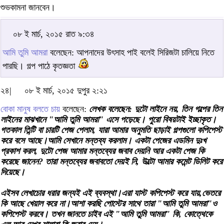
শুভকামনা জানবেন।
০৮ ই মার্চ, ২০১৫ রাত ৯:৩৪
আমি তুমি আমরা
বলেছেন: আপনাদের উৎসাহ পাই বলেই সিরিজটা চালিয়ে নিতে
পারছি। গল্প পাঠে কৃতজ্ঞতা
২৪|
০৮ ই মার্চ, ২০১৫ দুপুর ২:২১
বোকা মানুষ বলতে চায়
বলেছেন:
লেখক বলেছেন: দুটো লাইনে নয়, তিন গল্পের তিন
লাইনের মাঝখানে "আমি তুমি আমরা" এসে পড়েছে। পুরো বিষয়টাই ইচ্ছাকৃত।
গতকাল তিন্টি বা চারটি পেজ পেলাম, যারা আমার অনুমতি ছাড়াই গল্পগুলো কপিপেস্ট
করে বসে আছে।আমি সেখানে মন্তব্য করলাম। একটা পেজের এডমিন দুঃখ
প্রকাশ করল, দুটো পেজ আমার মন্তব্যের জবাব দেয়নি আর একটা পেজ কি
করেছে জানেন? তারা মন্তব্যের জবাবতো দেয়ই নি, উল্টো আমার কমেন্ট ডিলিট করে
দিয়েছে।
এইসব লেখাচোর ধরার জন্যই এই ব্যবস্থা।এরা যাস্ট কপিপেস্ট করে যায়,ভেতরে
কি আছে খেয়াল করে না।আশা করছি পোস্টের সাথে তারা "আমি তুমি আমরা"ও
কপিপেস্ট করবে। তখন জানতে চাইব এই "আমি তুমি আমরা" কি, কোত্থেকে