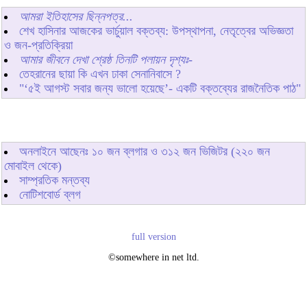
আমরা ইতিহাসের ছিন্নপত্র...
শেখ হাসিনার আজকের ভার্চুয়াল বক্তব্য: উপস্থাপনা, নেতৃত্বের অভিজ্ঞতা
ও জন-প্রতিক্রিয়া
আমার জীবনে দেখা শ্রেষ্ঠ তিনটি পলায়ন দৃশ্যঃ-
তেহরানের ছায়া কি এখন ঢাকা সেনানিবাসে ?
"‘৫ই আগস্ট সবার জন্য ভালো হয়েছে’- একটি বক্তব্যের রাজনৈতিক পাঠ"
অনলাইনে আছেনঃ
১০
জন ব্লগার ও
৩১২
জন ভিজিটর (২২০ জন
মোবাইল থেকে)
সাম্প্রতিক মন্তব্য
নোটিশবোর্ড ব্লগ
full version
©somewhere in net ltd.