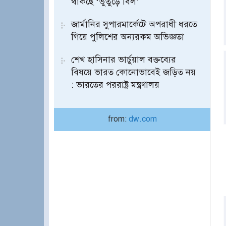
থাকছে ‘ভুতুড়ে বিল’
জার্মানির সুপারমার্কেটে অপরাধী ধরতে
গিয়ে পুলিশের অন্যরকম অভিজ্ঞতা
শেখ হাসিনার ভার্চুয়াল বক্তব্যের
বিষয়ে ভারত কোনোভাবেই জড়িত নয়
: ভারতের পররাষ্ট্র মন্ত্রণালয়
from:
dw.com