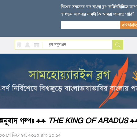
বিশ্বের সবচেয়ে বড় বাংলা ব্লগ কমিউনিটিতে আ
স্বাগতম আপনার নামটা কি আমরা জানতে পারি?
অনুবাদ গল্পঃ
♣♣ THE KING OF ARADUS ♣
৩০ শে ডিসেম্বর, ২০১৫ রাত ১০:১২