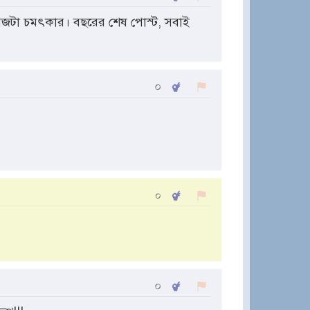
যাসেজটা চমৎকার। বছরের শেষ পোস্ট, সবাই
০
০
০