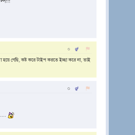
্প!!!
০
া হয়ে গেছি, কষ্ট করে টাইপ করতে ইচ্ছা করে না, তাই
০
....