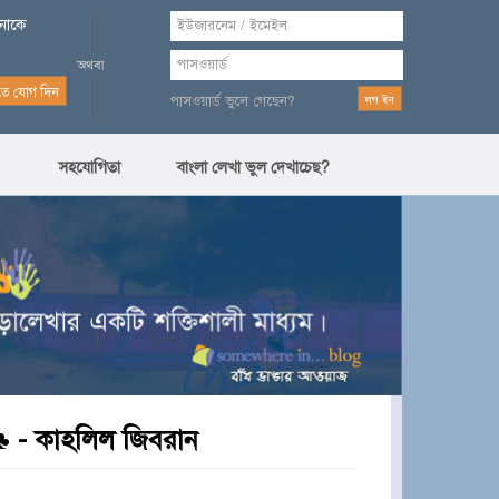
পনাকে
পাসওয়ার্ড ভুলে গেছেন?
সহযোগিতা
বাংলা লেখা ভুল দেখাচেছ?
♣
- কাহলিল জিবরান