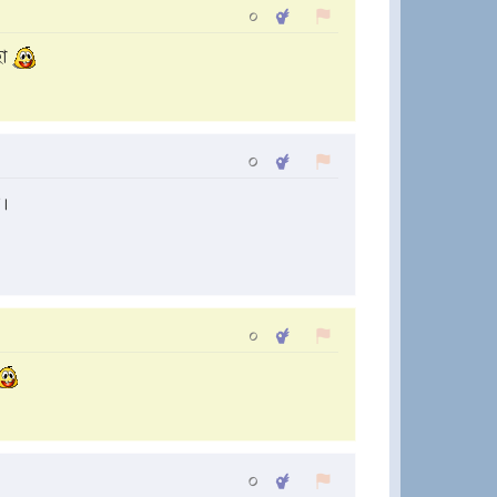
০
ছা
০
া।
০
০