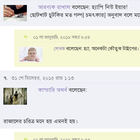
আরণ্যক রাখাল
বলেছেন: হ্যাপি নিউ ইয়ার!
ছোটখাট চুটকির মত গল্প| চমৎকার| অনুবাদ বলে মন
০১ লা জানুয়ারি, ২০১৬ সন্ধ্যা ৬:৫৪
লেখক
বলেছেন: হ্যা, অনেকটা কৌতুক টাইপের।
৭.
৩১ শে ডিসেম্বর, ২০১৫ রাত ১:১৩
কান্ডারি অথর্ব
বলেছেন:
রাজাদের চরিত্র মনে হয় এমনই হয়।
০১ লা জানুয়ারি, ২০১৬ সন্ধ্যা ৬:৫৫