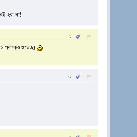
েই হল না!
০
 আপনাকেও শুভেচ্ছা
০
০