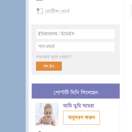
নোটিশ বোর্ড
পাসওয়ার্ড ভুলে গেছেন?
পোস্টটি যিনি লিখেছেন
আমি তুমি আমরা
অনুসরণ করুন