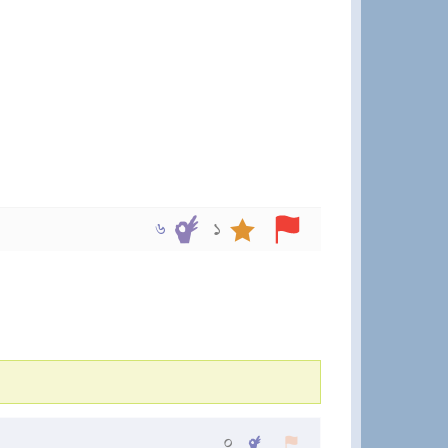
৬
১
০