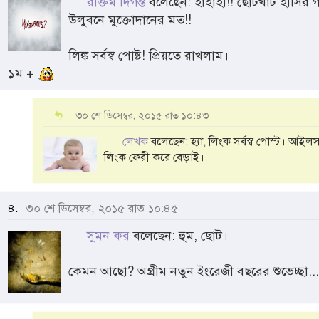
রক্তিম দিগন্ত
বলেছেন: হাহাহা!! ছোটখাট হাসির গল
উলুবনে মুক্তোদানের মত!!
লিঙ্ক সর্বস্ব পোষ্ট! প্রিয়তে রাখলাম।
১ম +
৩০ শে ডিসেম্বর, ২০১৫ রাত ১০:৪৩
লেখক
বলেছেন: হ্যা, লিংক সর্বস্ব পোস্ট। আইলস
লিংক ফেরী করে বেড়াই।
৪.
৩০ শে ডিসেম্বর, ২০১৫ রাত ১০:৪৫
সুমন কর
বলেছেন: হুম, ছোট।
কেমন আছো? অগ্রীম নতুন ইংরেজী বছরের শুভেচ্ছা...