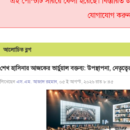
এই পোস্টটি সরিয়ে ফেলা হয়েছে। বিস্তারি
যোগাযোগ করু
আলোচিত ব্লগ
শেখ হাসিনার আজকের ভার্চুয়াল বক্তব্য: উপস্থাপনা, নেতৃত্বে
লিখেছেন
এস.এম. আজাদ রহমান
, ০৫ ই আগস্ট, ২০২৬ রাত ৮:৪৫