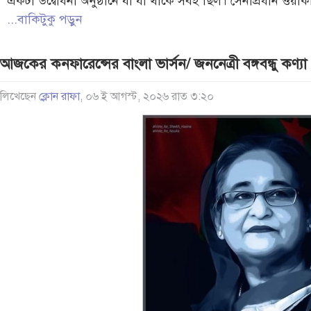
একটা উদ্বোধনী অনুষ্ঠানে যা যা থাকে সবই ছিল। সেনাপ্রধান ওয়
...বাকিটুকু পড়ুন
আজকের কনফারেন্সের বাংলা ভার্সন/ জননেত্রী বঙ্গবন্ধু কণ‍্য
লিখেছেন
ক্লোন রাফা
, ০৬ ই আগস্ট, ২০২৬ রাত ৩:২০