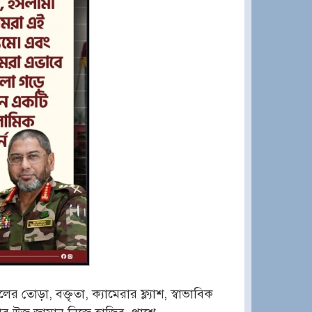
োড়া, বক্তৃতা, ক্যামেরার ফ্ল্যাশ, স্বাভাবিক