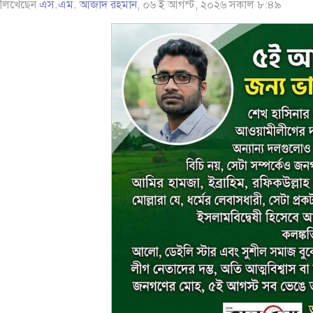
লিখেছেন
এস.এম. আজাদ রহমান
, ০৬ ই আগস্ট, ২০২৬ সকাল ৮:৪৯