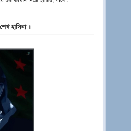
াকার উজ জামান নিজে হাজির, পাশে...
া শেখ হাসিনা ॥