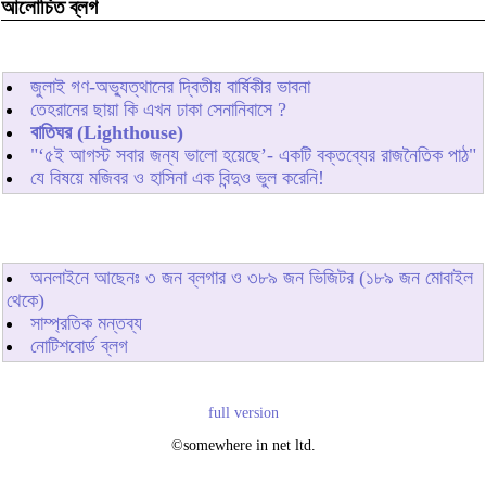
আলোচিত ব্লগ
জুলাই গণ-অভ্যুত্থানের দ্বিতীয় বার্ষিকীর ভাবনা
তেহরানের ছায়া কি এখন ঢাকা সেনানিবাসে ?
বাতিঘর (Lighthouse)
"‘৫ই আগস্ট সবার জন্য ভালো হয়েছে’- একটি বক্তব্যের রাজনৈতিক পাঠ"
যে বিষয়ে মজিবর ও হাসিনা এক বিন্দুও ভুল করেনি!
অনলাইনে আছেনঃ
৩
জন ব্লগার ও
৩৮৯
জন ভিজিটর (১৮৯ জন মোবাইল
থেকে)
সাম্প্রতিক মন্তব্য
নোটিশবোর্ড ব্লগ
full version
©somewhere in net ltd.