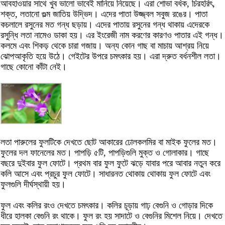
আবহাওয়ার সাথে খুব ভালো ভাবেই মানিয়ে নিয়েছে। এরা শোভা বর্ধক, চিরহরিৎ,
শক্ত, লতানো গুল্ম জাতিয় উদ্ভিদ। এদের পাতা উজ্জ্বল সবুজ রঙের। পাতা
কচলালে রসুনের মত গন্ধ ছড়ায়। এদের পাতায় রসুনের গন্ধ থাকায় এদেরকে
রসুন্ধি লতা নামেও ডাকা হয়। এর ইংরেজী নাম করণের কারণও পাতার এই গন্ধ।
কলমে এবং শিকড় থেকে চারা গজায়। অন্য কোন গাছ বা মাচায় আশ্রয় নিয়ে
ঝোপআকৃতি হয়ে উঠে। গেইটের উপরে চমৎকার হয়। এরা দ্রুত বর্ধনশীল লতা।
গাছে কোনো কাঁটা নেই।
লতা পারুলের ফুলটিকে দেখতে ছোট আকারের ঢোলকলমির বা মাইক ফুলের মত।
ফুলের দল ফানেলের মত। পাপড়ি ৫টি, পাপড়িগুলি মুক্ত ও গোলাকার। গাছে
বছরে দুইবার ফুল ফোটে। প্রথম বার ফুল ফুটে ঝড়ে যাবার পরে আবার নতুন করে
কলি আসে এবং প্রচুর ফুল ফোটে। সাধারনত থোকায় থোকায় ফুল ফোটে এবং
ফুলগুলি দীর্ঘস্থায়ী হয়।
ফুল এবং কলির রংও দেখতে চমৎকার। কলির চূড়ায় গাঢ় বেগুনি ও গোড়ার দিকে
ধীরে হালকা বেগুনি রং থাকে। ফুল রং হয় সাদাটে ও বেগুনির মিশেল নিয়ে। দেখতে