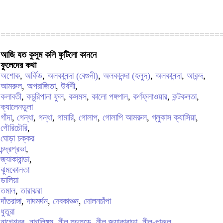
============================================
আজি যত কুসুম কলি ফুটিলো কাননে
ফুলেদের কথা
অশোক
,
অর্কিড
,
অলকানন্দা (বেগুনী)
,
অলকানন্দা (হলুদ)
,
অলকানন্দা
,
আকন্দ
,
আমরুল
,
অপরাজিতা
,
উর্বশী
,
কলাবতী
,
কচুরিপানা ফুল
,
কসমস
,
কালো পঙ্গপাল
,
কর্ণফ্লাওয়ার
,
কন্টকলতা
,
ক্যালেনডুলা
গাঁদা
,
গেন্ধা
,
গন্ধা
,
গামারি
,
গোলাপ
,
গোলাপি আমরুল
,
গ্লুকাস ক্যাসিয়া
,
গৌরিচৌরি
,
ঘোড়া চক্কর
চন্দ্রপ্রভা
,
জ্যাকারান্ডা
,
ঝুমকোলতা
ডালিয়া
তমাল
,
তারাঝরা
দাঁতরাঙ্গা
,
দাদমর্দন
,
দেবকাঞ্চন
,
দোলনচাঁপা
ধুতুরা
নাগেশ্বর
,
নাগলিঙ্গম
,
নীল হুড়হুড়ে
,
নীল জ্যাকারান্ডা
,
নীল-পারুল
,