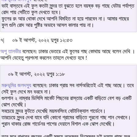
ভাই বাস্তবে এই ফুল কতটা সুন্দর তা বুঝতে হলে বয়ষ্ক বড় গাছে যেটায় পর্যাপ্ত
রোদ পায় সেটিতে ফুল দেখতে হবে।
ফুলের রং আর থোকা দেখে আপনি বিমহিত না হয়ে পারবেন না। আমার গাছের
ফুল গুলি রোদ আর পুষ্টির অভাবে আসল কালার পায় না।
৭|
০৯ ই আগস্ট, ২০২২ দুপুর ১২:৫৩
অপু তানভীর
বলেছেন: ঢাকার ভেতরে এই ফুলের গাছ কোথায় আছে বলেন দেখি ।
আপনি যেহেতু প্রশংসা করলেন তাহলে দেখতে হবে !
০৯ ই আগস্ট, ২০২২ দুপুর ১:১৮
মরুভূমির জলদস্যু
বলেছেন: ঢাকার প্রায় সব নার্সঅরিতেই এই গাছ আছে। তবে
সেই ফুল দেখে মন ভরবে না।
গুলশান ২ নাম্বার ডিসিসি মার্কেট পিছনের রাস্তায় একটি বাড়িতে বেশ বড় একটি
ঝোপ দেখেছি।
সবচেয়ে সুন্দর ফুটতে দেখেছি ময়মনসিংহ বোটানিক্যাল গার্ডেনে।
তারচেয়ে সুন্দর দেখা যাবে যদি কোনো গ্রামের বাড়িতে পুরনো গাছ পান সেখানে।
পুরান থাকার রোজ গার্ডেনর পাশের দেয়ালে বিশাল এক ঝোপ দেখেছি।
তবে মনে রাখবেন বছরের একটি সময়ে নভেম্বর-ডিসেম্বর দুই দফায় গাছে ফুল