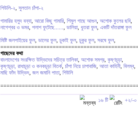
শিউলি-২
,
সুলতান চাঁপা-২
গামারির হলুদ বন্যা
,
আরো কিছু গামারি
,
শিমুল গাছে আগুন
,
অশোক ফুলের ছবি
,
নাগেশ্বর ও ভমর
,
পলাশ ফুটেছে......
,
ডালিয়া
,
ধুতরা ফুল
,
একটি দাঁতরাঙ্গা ফুল
মিষ্টি জলপাইয়ের ফুল
,
ডালের ফুল
,
চুকাই ফুল
,
চুকুর ফুল
,
সরষে ফুল
,
============================================
গাছেদের কথা
বাংলাদেশের সংরক্ষিত উদ্ভিদের সচিত্র তালিকা
,
অশোক সমগ্র
,
কৃষ্ণচূড়া
,
কৃষ্ণচূড়া, রাধাচূড়া ও কনকচূড়া বিতর্ক
,
চাঁপা নিয়ে চাপাবাজি
,
আতা কাহিনী
,
বিলম্ব
,
মাছি ফাঁদ উদ্ভিদ
,
জল জমানি পাতা
,
শিউলি
============================================
১৬ টি
+২/-০