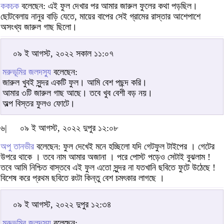
ককচক
বলেছেন: এই ফুল দেখার পর আমার জারুল ফুলের কথা পড়ছিল।
ছোটবেলায় নানুর বাড়ি যেতে, মায়ের বাপের সেই গ্রামের রাস্তার আশেপাশে
অসংখ্য জারুল গাছ ছিলো।
০৯ ই আগস্ট, ২০২২ সকাল ১১:০৭
মরুভূমির জলদস্যু
বলেছেন:
জারুল খুবই সুন্দর একটি ফুল। আমি বেশ পছন্দ করি।
আমার ৩টি জারুল গাছ আছে। তবে খুব বেশী বড় নয়।
অল্প বিস্তর ফুলও ফোটে।
৬|
০৯ ই আগস্ট, ২০২২ দুপুর ১২:০৮
অপু তানভীর
বলেছেন: ফুল দেখেই মনে হচ্ছিলো যদি গেটফুল টাইপের । গেটের
উপরে থাকে । তবে নাম আমার অজানা । পরে পোস্ট পড়েও সেটাই বুঝলাম !
তবে আমি নিশ্চিত বাস্তবে এই ফুল এতো সুন্দর না যতখানি ছবিতে ফুটে উঠেছে !
বিশেষ করে প্রথম ছবিতে রংটা কিন্তু বেশ চমৎকার লাগছে ।
০৯ ই আগস্ট, ২০২২ দুপুর ১২:৩৪
মরুভূমির জলদস্যু
বলেছেন: